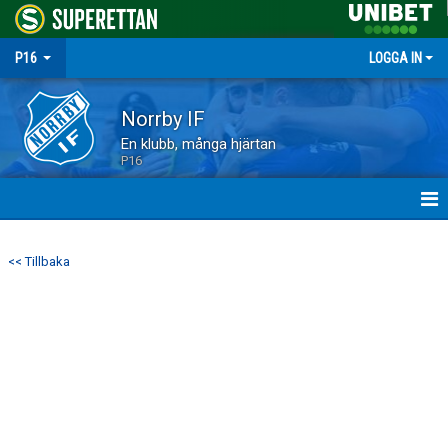
P16
LOGGA IN
Norrby IF
En klubb, många hjärtan
P16
HEM
<< Tillbaka
NYHETER
MATCHER
TRUPPEN
KALENDER