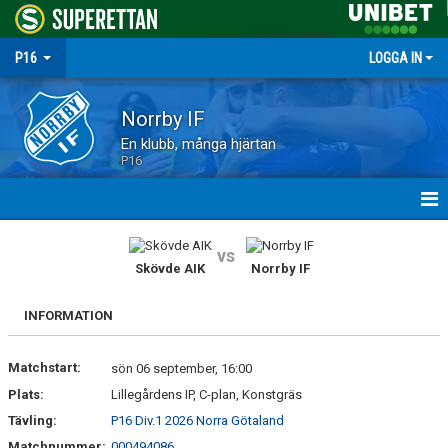
P16
LOGGA IN
Norrby IF
En klubb, många hjärtan
P16
HEM
vs
Skövde AIK
Norrby IF
NYHETER
INFORMATION
MATCHER
Matchstart:
TRUPPEN
sön 06 september, 16:00
Plats:
Lillegårdens IP, C-plan, Konstgräs
KALENDER
Tävling:
P16 Div.1 2026 Norra Götaland
Matchnummer:
000494086