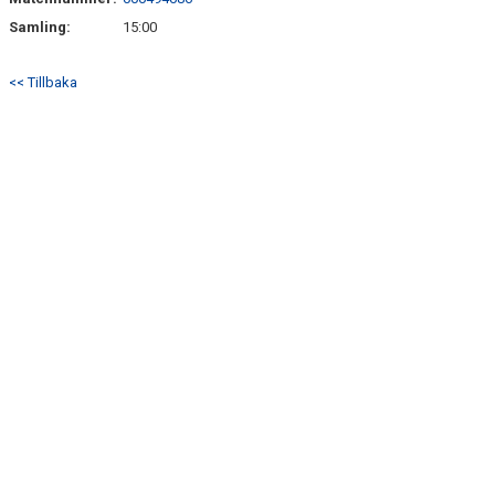
BILDER
Samling:
15:00
TABELL P16
<< Tillbaka