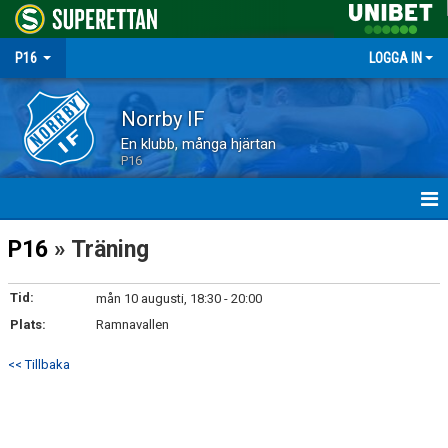
P16
LOGGA IN
Norrby IF
En klubb, många hjärtan
P16
HEM
P16
» Träning
NYHETER
Tid:
mån 10 augusti, 18:30 - 20:00
Plats:
MATCHER
Ramnavallen
<< Tillbaka
TRUPPEN
KALENDER