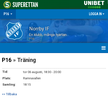
P16
LOGGA IN
Norrby IF
En klubb, många hjärtan
P16
HEM
P16
» Träning
NYHETER
Tid:
tor 06 augusti, 18:30 - 20:00
Plats:
MATCHER
Ramnavallen
Samling:
18:15
TRUPPEN
<< Tillbaka
KALENDER