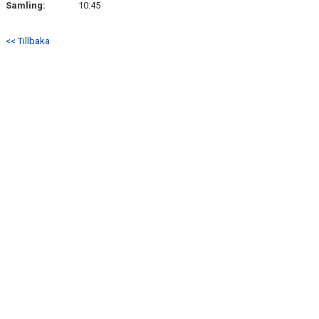
BILDER
Samling:
10:45
TABELL P12
<< Tillbaka