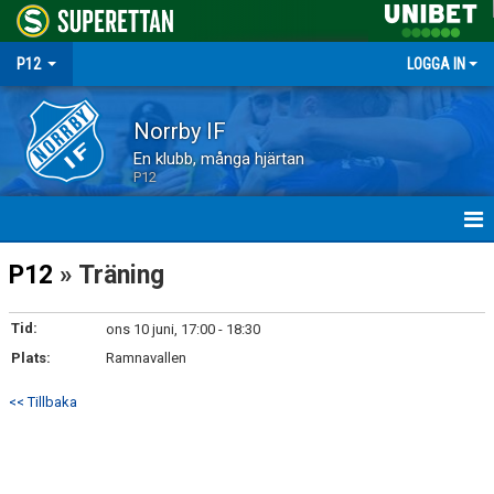
P12
LOGGA IN
Norrby IF
En klubb, många hjärtan
P12
HEM
P12
» Träning
NYHETER
Tid:
ons 10 juni, 17:00 - 18:30
Plats:
MATCHER
Ramnavallen
<< Tillbaka
TRUPPEN
KALENDER