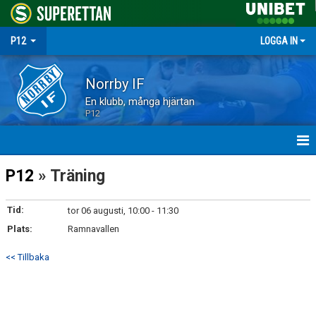
P12
LOGGA IN
Norrby IF
En klubb, många hjärtan
P12
HEM
P12
» Träning
NYHETER
Tid:
tor 06 augusti, 10:00 - 11:30
Plats:
MATCHER
Ramnavallen
<< Tillbaka
TRUPPEN
KALENDER