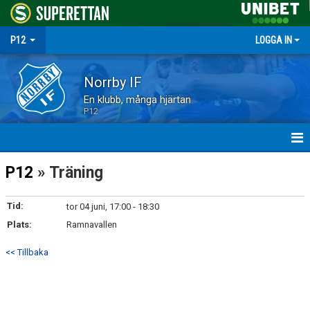
P12
LOGGA IN
Norrby IF
En klubb, många hjärtan
P12
HEM
P12
» Träning
NYHETER
Tid:
tor 04 juni, 17:00 - 18:30
Plats:
MATCHER
Ramnavallen
<< Tillbaka
TRUPPEN
KALENDER