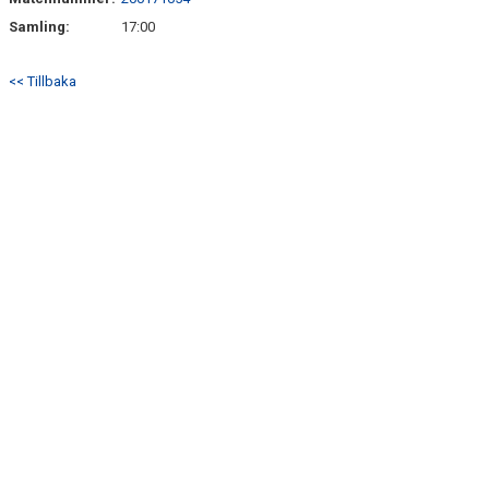
BILDER
Samling:
17:00
TABELL P12
<< Tillbaka