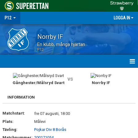
P12
LOGGA IN
Norrby IF
En klubb, många hjärtan
P12
HEM
vs
Gånghester/Målsryd Svart
Norrby IF
NYHETER
INFORMATION
MATCHER
Matchstart:
TRUPPEN
fre 07 augusti, 18:00
Plats:
Målevi
KALENDER
Tävling:
Pojkar Div 8 Borås
Matchnummer:
200171054