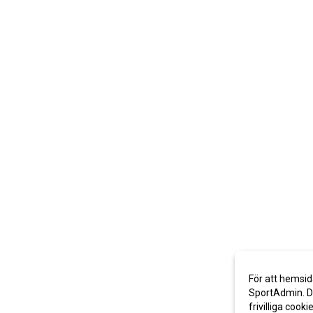
För att hemsid
SportAdmin. De
frivilliga cooki