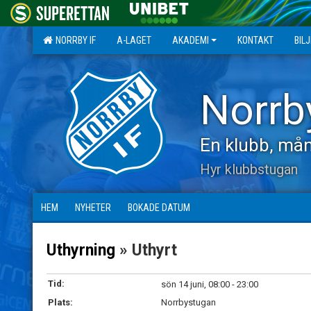
NORRBY IF
A-LAGET
AKADEMI
KONTAKT
BIL
Norrb
En klubb, mån
Hyr klubbstugan
HEM
NYHETER
BOKADE DATUM
Uthyrning
» Uthyrt
Tid:
sön 14 juni, 08:00 - 23:00
Plats:
Norrbystugan