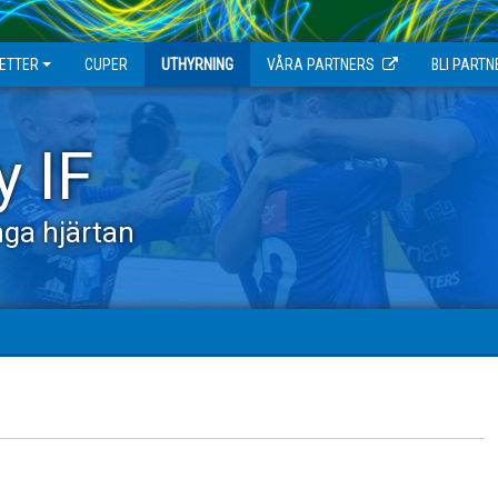
JETTER
CUPER
UTHYRNING
VÅRA PARTNERS
BLI PARTN
y IF
ga hjärtan