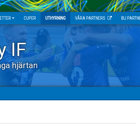
JETTER
CUPER
UTHYRNING
VÅRA PARTNERS
BLI PARTN
y IF
ga hjärtan