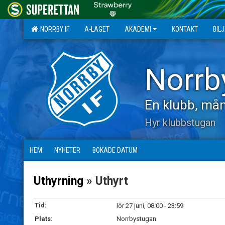
NORRBY IF
A-LAGET
AKADEMI
KONTAKT
BIL
Norrb
En klubb, mån
Hyr klubbstugan
HEM
NYHETER
BOKADE DATUM
Uthyrning
» Uthyrt
Tid:
lör 27 juni, 08:00 - 23:59
Plats:
Norrbystugan