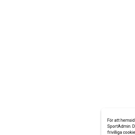
För att hemsid
SportAdmin. De
frivilliga cooki