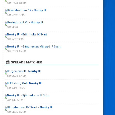
Sön 16/8 18:30
Hässleholmen BK -
Norrby IF
Lör 22/8 13:00
Hestrafors IF Vit -
Norrby IF
Sön 30/8
Norrby IF
- Brämhults IK Svart
Sön 6/9 14:00
Norrby IF
- Gånghester/Målsryd IF Svart
Sön 13/9 15:00
SPELADE MATCHER
Bergdalens IK -
Norrby IF
Sön 21/6 17:00
IF Elfsborg Gul -
Norrby IF
Lör 13/6 16:30
Norrby IF
- Sjömarkens IF Grön
Tor 4/6 17:45
Ulricehamns IFK Svart -
Norrby IF
Sön 31/5 15:00