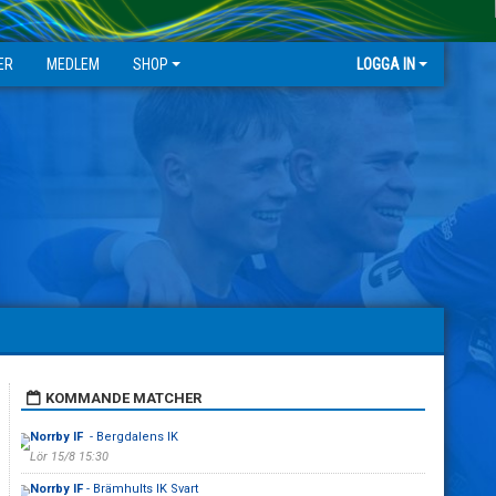
ER
MEDLEM
SHOP
LOGGA IN
KOMMANDE MATCHER
Norrby IF
- Bergdalens IK
Lör 15/8 15:30
Norrby IF
- Brämhults IK Svart