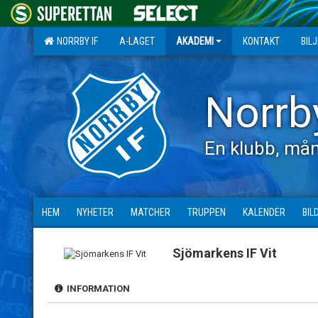
NORRBY IF
A-LAGET
AKADEMI
KONTAKT
BIL
Norrb
En klubb, mån
HEM
NYHETER
MATCHER
TRUPPEN
KALENDER
BIL
Sjömarkens IF Vit
INFORMATION