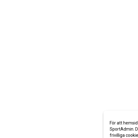
För att hemsid
SportAdmin. De
frivilliga cooki