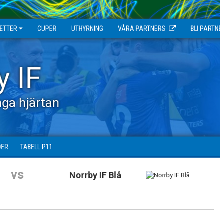
JETTER
CUPER
UTHYRNING
VÅRA PARTNERS
BLI PARTN
y IF
ga hjärtan
DER
TABELL P11
vs
Norrby IF Blå