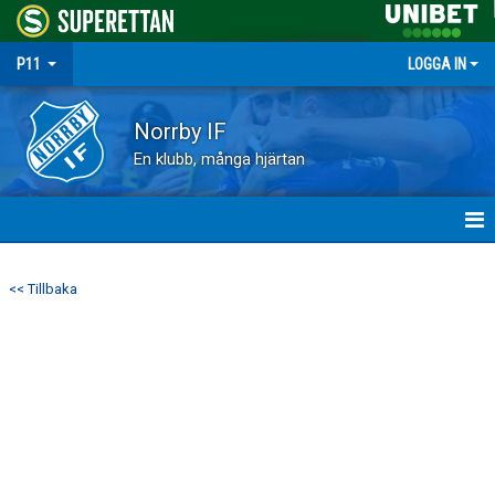
P11
LOGGA IN
Norrby IF
En klubb, många hjärtan
HEM
<< Tillbaka
NYHETER
MATCHER
TRUPPEN
KALENDER