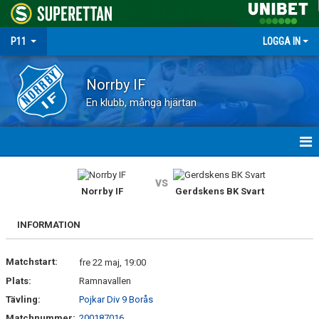
P11
LOGGA IN
Norrby IF
En klubb, många hjärtan
HEM
vs
Norrby IF
Gerdskens BK Svart
NYHETER
INFORMATION
MATCHER
Matchstart:
TRUPPEN
fre 22 maj, 19:00
Plats:
Ramnavallen
KALENDER
Tävling:
Pojkar Div 9 Borås
Matchnummer:
200187016