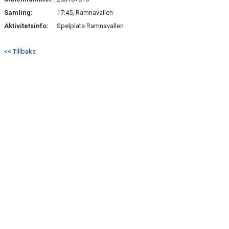
BILDER
Samling:
17:45, Ramnavallen
TABELL P11
Aktivitetsinfo:
Spelplats Ramnavallen
<< Tillbaka