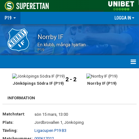
P19
LOGGA IN
Norrby IF
En klubb, många hjärtan
P19
HEM
2 - 2
Jönköpings Södra IF (P19)
Norrby IF (P19)
NYHETER
INFORMATION
MATCHER
Matchstart:
TRUPPEN
sön 15 mars, 13:00
Plats:
Jordbrovallen 1, Jönköping
KALENDER
Tävling:
Ligacupen P19 B3
Matchnummer:
000617012