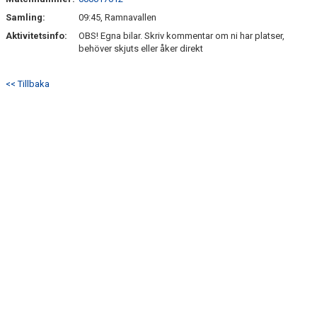
BILDER
Samling:
09:45, Ramnavallen
TABELL P19
Aktivitetsinfo:
OBS! Egna bilar. Skriv kommentar om ni har platser,
behöver skjuts eller åker direkt
<< Tillbaka