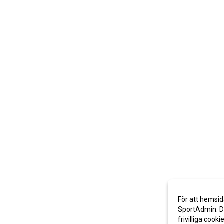
För att hemsid
SportAdmin. De
frivilliga cooki