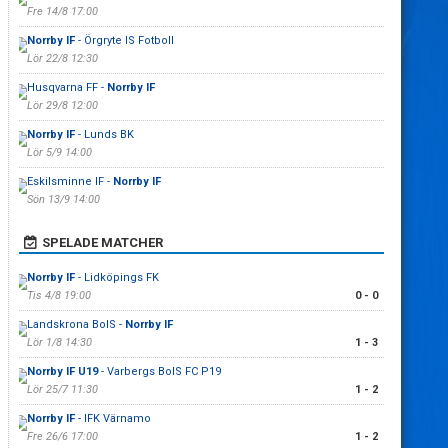
Fre 14/8 17:00
Norrby IF
- Örgryte IS Fotboll
Lör 22/8 12:30
Husqvarna FF -
Norrby IF
Lör 29/8 12:00
Norrby IF
- Lunds BK
Lör 5/9 14:00
Eskilsminne IF -
Norrby IF
Sön 13/9 14:00
SPELADE MATCHER
Norrby IF
- Lidköpings FK
Tis 4/8 19:00
0 - 0
Landskrona BoIS -
Norrby IF
Lör 1/8 14:30
1 - 3
Norrby IF U19
- Varbergs BoIS FC P19
Lör 25/7 11:30
1 - 2
Norrby IF
- IFK Värnamo
Fre 26/6 17:00
1 - 2