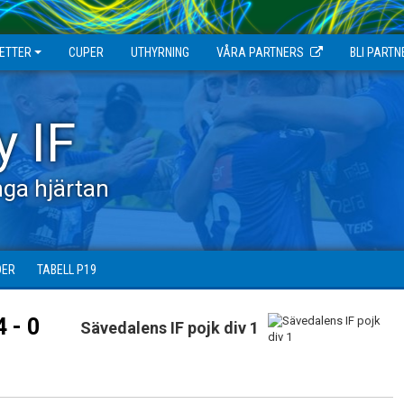
JETTER
CUPER
UTHYRNING
VÅRA PARTNERS
BLI PARTN
y IF
ga hjärtan
DER
TABELL P19
4 - 0
Sävedalens IF pojk div 1