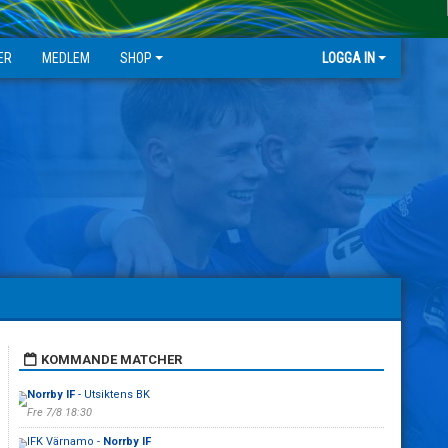
ER
MEDLEM
SHOP
LOGGA IN
KOMMANDE MATCHER
Norrby IF
- Utsiktens BK
Fre 7/8 18:30
IFK Värnamo -
Norrby IF