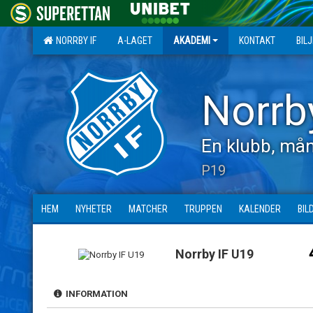
NORRBY IF
A-LAGET
AKADEMI
KONTAKT
BIL
Norrb
En klubb, mån
P19
HEM
NYHETER
MATCHER
TRUPPEN
KALENDER
BIL
Norrby IF U19
INFORMATION