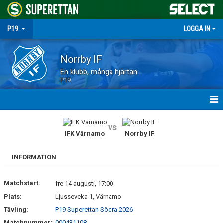
P19
LOGGA IN
Norrby IF
En klubb, många hjärtan
P19
HEM
vs
IFK Värnamo
Norrby IF
NYHETER
INFORMATION
MATCHER
Matchstart:
TRUPPEN
fre 14 augusti, 17:00
Plats:
Ljusseveka 1, Värnamo
KALENDER
Tävling:
P19 Superettan Södra 2026
Matchnummer:
000431108