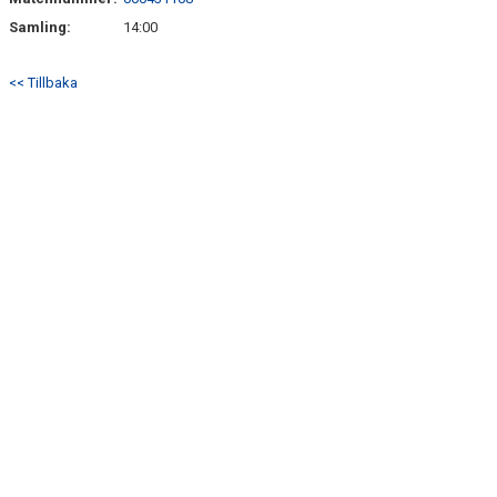
BILDER
Samling:
14:00
TABELL P19
<< Tillbaka