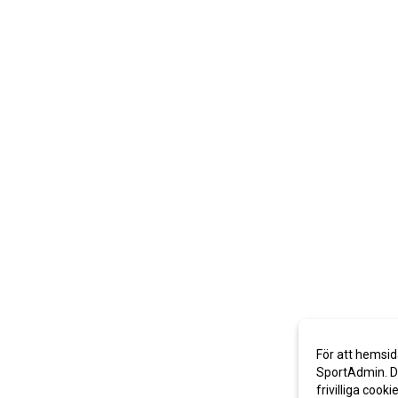
För att hemsid
SportAdmin. De
frivilliga cooki