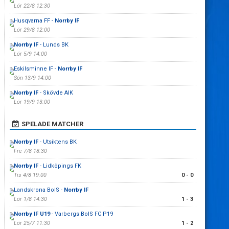
Lör 22/8 12:30
Husqvarna FF -
Norrby IF
Lör 29/8 12:00
Norrby IF
- Lunds BK
Lör 5/9 14:00
Eskilsminne IF -
Norrby IF
Sön 13/9 14:00
Norrby IF
- Skövde AIK
Lör 19/9 13:00
SPELADE MATCHER
Norrby IF
- Utsiktens BK
Fre 7/8 18:30
Norrby IF
- Lidköpings FK
Tis 4/8 19:00
0 - 0
Landskrona BoIS -
Norrby IF
Lör 1/8 14:30
1 - 3
Norrby IF U19
- Varbergs BoIS FC P19
Lör 25/7 11:30
1 - 2