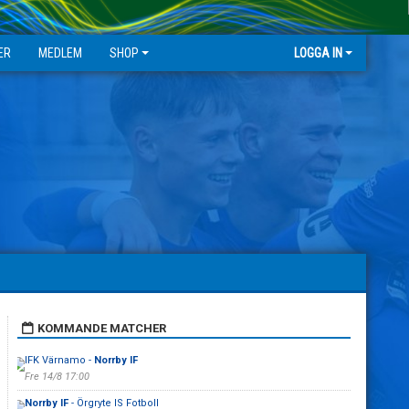
ER
MEDLEM
SHOP
LOGGA IN
KOMMANDE MATCHER
IFK Värnamo -
Norrby IF
Fre 14/8 17:00
Norrby IF
- Örgryte IS Fotboll