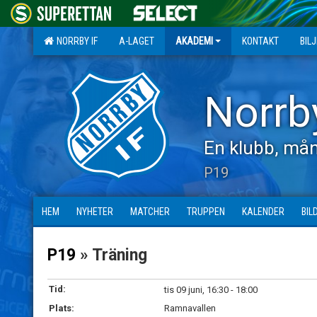
NORRBY IF
A-LAGET
AKADEMI
KONTAKT
BIL
Norrb
En klubb, mån
P19
HEM
NYHETER
MATCHER
TRUPPEN
KALENDER
BIL
P19
» Träning
Tid:
tis 09 juni, 16:30 - 18:00
Plats:
Ramnavallen