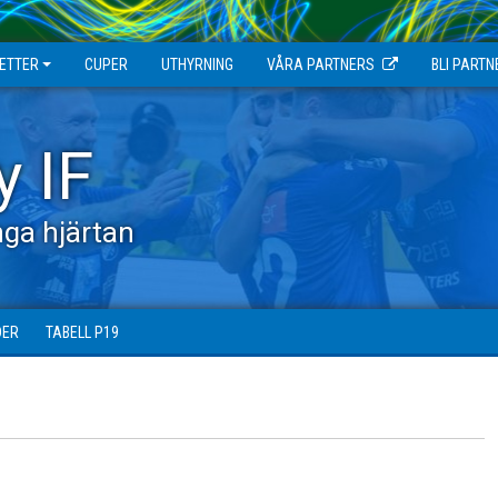
JETTER
CUPER
UTHYRNING
VÅRA PARTNERS
BLI PARTN
y IF
ga hjärtan
DER
TABELL P19