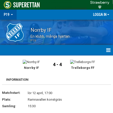
P19
LOGGA IN
Norrby IF
En klubb, många hjärtan
P19
HEM
4 - 4
Norrby IF
Trelleborgs FF
NYHETER
INFORMATION
MATCHER
Matchstart:
TRUPPEN
lör 12 april, 17:00
Plats:
Ramnavallen konstgräs
KALENDER
Samling:
15:30