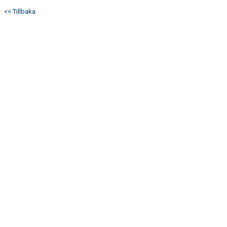
BILDER
<< Tillbaka
TABELL P19