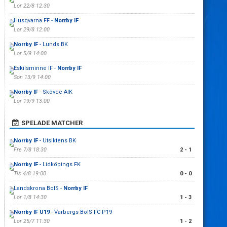
Lör 22/8 12:30
Husqvarna FF -
Norrby IF
Lör 29/8 12:00
Norrby IF
- Lunds BK
Lör 5/9 14:00
Eskilsminne IF -
Norrby IF
Sön 13/9 14:00
Norrby IF
- Skövde AIK
Lör 19/9 13:00
SPELADE MATCHER
Norrby IF
- Utsiktens BK
Fre 7/8 18:30
2 - 1
Norrby IF
- Lidköpings FK
Tis 4/8 19:00
0 - 0
Landskrona BoIS -
Norrby IF
Lör 1/8 14:30
1 - 3
Norrby IF U19
- Varbergs BoIS FC P19
Lör 25/7 11:30
1 - 2