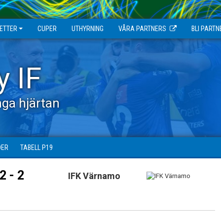
JETTER
CUPER
UTHYRNING
VÅRA PARTNERS
BLI PARTN
y IF
ga hjärtan
DER
TABELL P19
2 - 2
IFK Värnamo