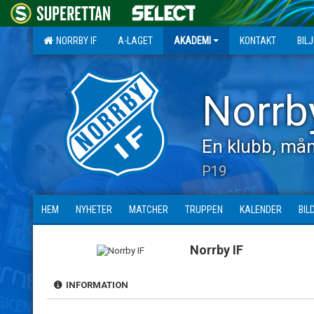
NORRBY IF
A-LAGET
AKADEMI
KONTAKT
BIL
Norrb
En klubb, mån
P19
HEM
NYHETER
MATCHER
TRUPPEN
KALENDER
BIL
Norrby IF
INFORMATION