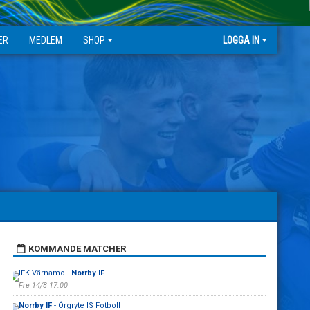
ER
MEDLEM
SHOP
LOGGA IN
KOMMANDE MATCHER
IFK Värnamo -
Norrby IF
Fre 14/8 17:00
Norrby IF
- Örgryte IS Fotboll