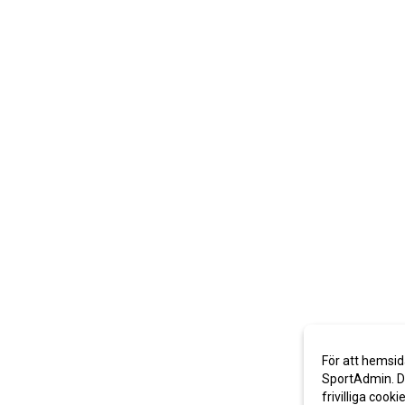
För att hemsid
SportAdmin. De
frivilliga cooki