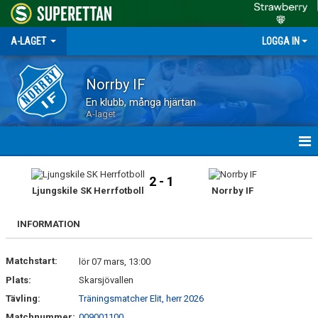
A-LAGET
LOGGA IN
Norrby IF
En klubb, många hjärtan
A-laget
HEM
2 - 1
Ljungskile SK Herrfotboll
Norrby IF
NYHETER
INFORMATION
MATCHER
Matchstart:
TRUPPEN
lör 07 mars, 13:00
Plats:
Skarsjövallen
KALENDER
Tävling:
Träningsmatcher Elit, herr 2026
Matchnummer:
009001100