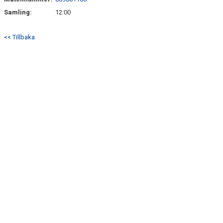
DOKUMENT
Samling:
12:00
BILDARKIV
<< Tillbaka
BILDER 2025
TABELL ETTAN SÖDRA 2025