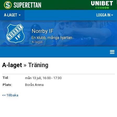
A-LAGET
LOGGA IN
Norrby IF
En klubb, många hjärtan
A-laget
HEM
A-laget
» Träning
NYHETER
Tid:
mån 13 juli, 16:00 - 17:30
Plats:
MATCHER
Borås Arena
<< Tillbaka
TRUPPEN
KALENDER