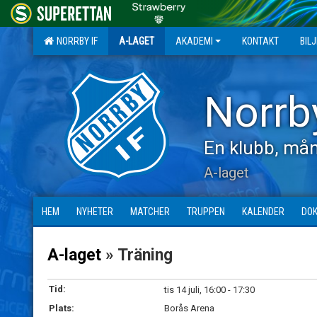
NORRBY IF
A-LAGET
AKADEMI
KONTAKT
BIL
Norrb
En klubb, mån
A-laget
HEM
NYHETER
MATCHER
TRUPPEN
KALENDER
DO
A-laget
» Träning
Tid:
tis 14 juli, 16:00 - 17:30
Plats:
Borås Arena