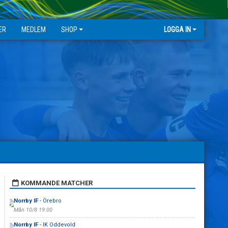
ER
MEDLEM
SHOP
LOGGA IN
KOMMANDE MATCHER
Norrby IF
- Örebro
Mån 10/8 19:00
Norrby IF
- IK Oddevold