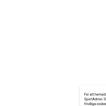
För att hemsid
SportAdmin. De
frivilliga cooki