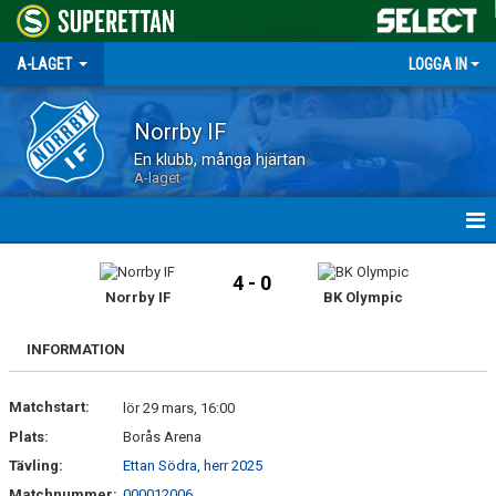
A-LAGET
LOGGA IN
Norrby IF
En klubb, många hjärtan
A-laget
HEM
4 - 0
Norrby IF
BK Olympic
NYHETER
INFORMATION
MATCHER
Matchstart:
TRUPPEN
lör 29 mars, 16:00
Plats:
Borås Arena
KALENDER
Tävling:
Ettan Södra, herr 2025
Matchnummer:
000012006