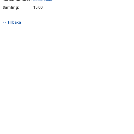
DOKUMENT
Samling:
15:00
BILDARKIV
<< Tillbaka
BILDER 2025
TABELL ETTAN SÖDRA 2025