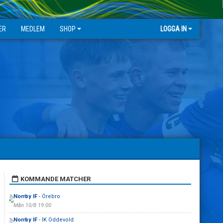
ER
MEDLEM
SHOP
LOGGA IN
KOMMANDE MATCHER
Norrby IF
- Örebro
Mån 10/8 19:00
Norrby IF
- IK Oddevold