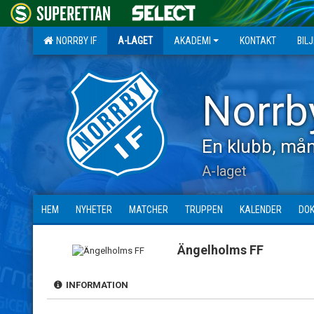
NORRBY IF
A-LAGET
AKADEMI
KONTAKT
BIL
Norrb
En klubb, mån
A-laget
HEM
NYHETER
MATCHER
TRUPPEN
KALENDER
DO
Ängelholms FF
INFORMATION