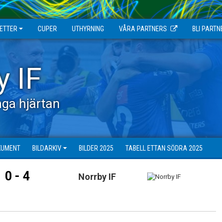
JETTER
CUPER
UTHYRNING
VÅRA PARTNERS
BLI PARTN
y IF
ga hjärtan
KUMENT
BILDARKIV
BILDER 2025
TABELL ETTAN SÖDRA 2025
0 - 4
Norrby IF