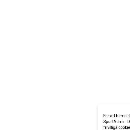
För att hemsid
SportAdmin. De
frivilliga cooki