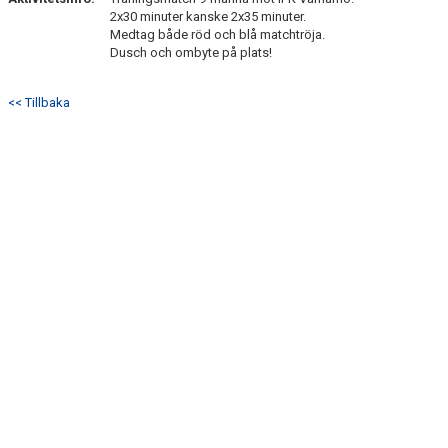
BILDER
2x30 minuter kanske 2x35 minuter.
Medtag både röd och blå matchtröja.
TABELL P13
Dusch och ombyte på plats!
<< Tillbaka