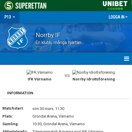
P13
LOGGA IN
Norrby IF
En klubb, många hjärtan
P13
HEM
vs
IFK Värnamo
Norrby Idrottsförening
NYHETER
INFORMATION
MATCHER
Matchstart:
TRUPPEN
sön 30 mars, 11:30
Plats:
Gröndal Arena, Värnamo
KALENDER
Samling:
10:30, Gröndal Arena, Värnamo
Aktivitetsinfo:
Träningsmatch 9-manna mot IFK Värnamo.