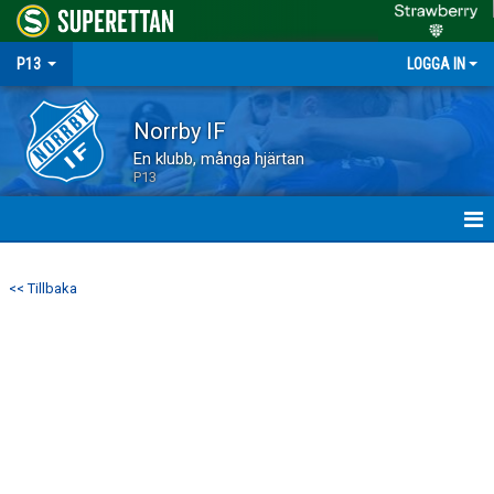
P13
LOGGA IN
Norrby IF
En klubb, många hjärtan
P13
HEM
<< Tillbaka
NYHETER
MATCHER
TRUPPEN
KALENDER