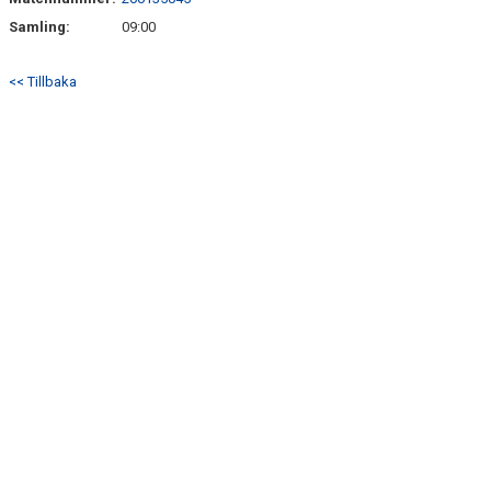
BILDER
Samling:
09:00
TABELL P13
<< Tillbaka