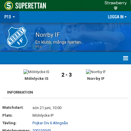
P13
LOGGA IN
Norrby IF
En klubb, många hjärtan
P13
HEM
2 - 3
Mölnlycke IS
Norrby IF
NYHETER
INFORMATION
MATCHER
Matchstart:
TRUPPEN
sön 21 juni, 10:00
Plats:
Mölnlycke IP
KALENDER
Tävling:
Pojkar Div 6 Alingsås
Matchnummer:
200135045