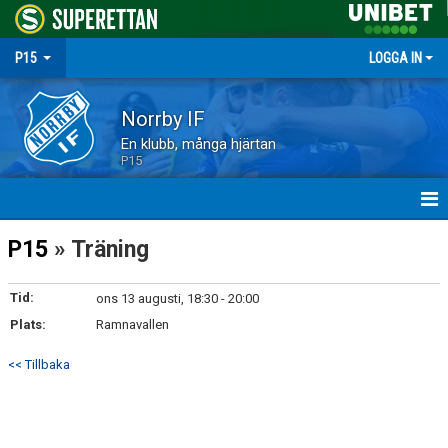
P15
LOGGA IN
Norrby IF
En klubb, många hjärtan
P15
HEM
P15
» Träning
NYHETER
Tid:
ons 13 augusti, 18:30 - 20:00
Plats:
MATCHER
Ramnavallen
<< Tillbaka
TRUPPEN
KALENDER