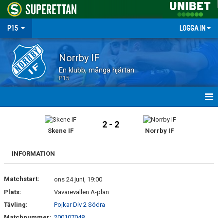
P15
LOGGA IN
Norrby IF
En klubb, många hjärtan
P15
HEM
2 - 2
Skene IF
Norrby IF
NYHETER
INFORMATION
MATCHER
Matchstart:
TRUPPEN
ons 24 juni, 19:00
Plats:
Vävarevallen A-plan
KALENDER
Tävling:
Pojkar Div 2 Södra
Matchnummer:
200107048