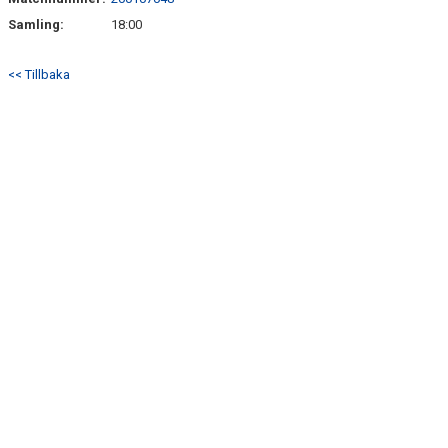
BILDER
Samling:
18:00
TABELL P15
<< Tillbaka