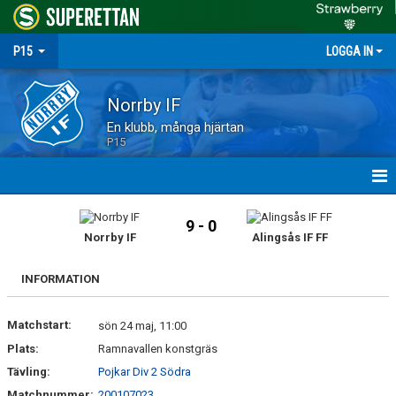
P15
LOGGA IN
Norrby IF
En klubb, många hjärtan
P15
HEM
9 - 0
Norrby IF
Alingsås IF FF
NYHETER
INFORMATION
MATCHER
Matchstart:
TRUPPEN
sön 24 maj, 11:00
Plats:
Ramnavallen konstgräs
KALENDER
Tävling:
Pojkar Div 2 Södra
Matchnummer:
200107023