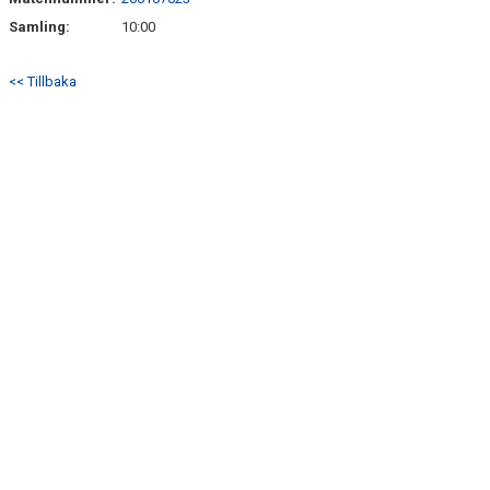
BILDER
Samling:
10:00
TABELL P15
<< Tillbaka