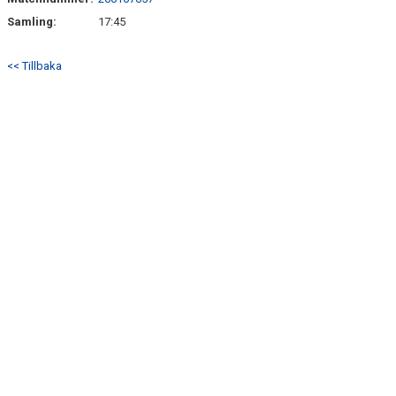
BILDER
Samling:
17:45
TABELL P15
<< Tillbaka