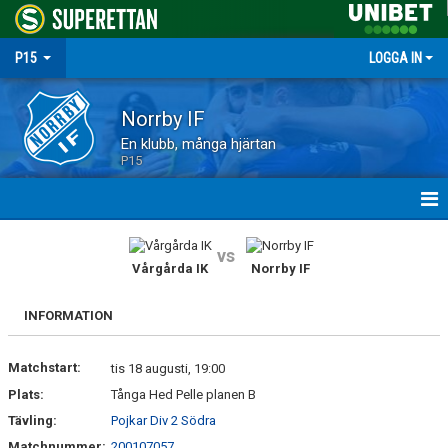
P15
LOGGA IN
Norrby IF
En klubb, många hjärtan
P15
HEM
vs
Vårgårda IK
Norrby IF
NYHETER
INFORMATION
MATCHER
Matchstart:
TRUPPEN
tis 18 augusti, 19:00
Plats:
Tånga Hed Pelle planen B
KALENDER
Tävling:
Pojkar Div 2 Södra
Matchnummer:
200107057