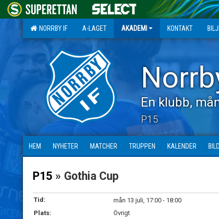
NORRBY IF
A-LAGET
AKADEMI
KONTAKT
BIL
Norrb
En klubb, mån
P15
HEM
NYHETER
MATCHER
TRUPPEN
KALENDER
BIL
P15
» Gothia Cup
Tid:
mån 13 juli, 17:00 - 18:00
Plats:
Övrigt