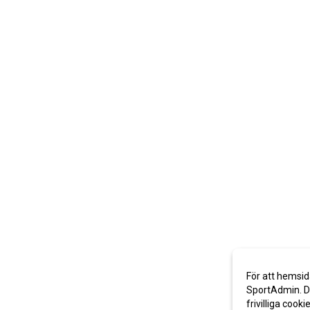
För att hemsid
SportAdmin. De
frivilliga cooki