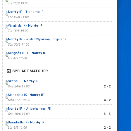
Tis 11/8 19:00
Norrby IF
- Tranemo IF
Lör 15/8 11:00
Vårgårda IK -
Norrby IF
Tis 18/8 19:00
Norrby IF
- Fristad/Sparsör/Borgstena
Sön 30/8 11:00
Alingsås IF FF -
Norrby IF
Fre 4/9 18:00
SPELADE MATCHER
Skene IF -
Norrby IF
Ons 24/6 19:00
2 - 2
Mariedals IK -
Norrby IF
Mån 15/6 19:30
4 - 2
Norrby IF
- Ulricehamns IFK
Ons 10/6 19:00
3 - 5
Brämhults IK -
Norrby IF
Lör 6/6 11:00
2 - 2