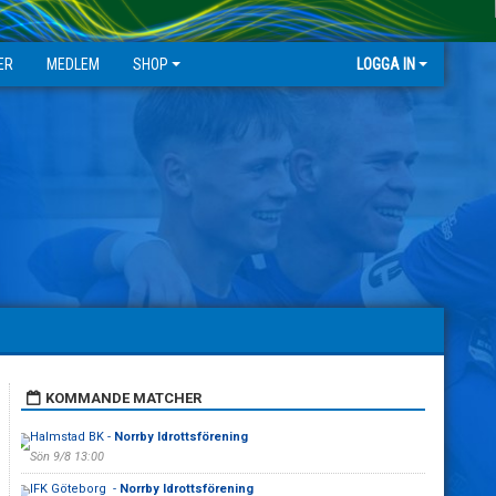
ER
MEDLEM
SHOP
LOGGA IN
KOMMANDE MATCHER
Halmstad BK -
Norrby Idrottsförening
Sön 9/8 13:00
IFK Göteborg -
Norrby Idrottsförening