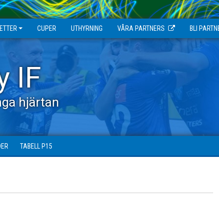
JETTER
CUPER
UTHYRNING
VÅRA PARTNERS
BLI PARTN
y IF
ga hjärtan
DER
TABELL P15