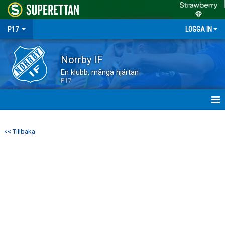
P17
LOGGA IN
Norrby IF
En klubb, många hjärtan
P17
HEM
<< Tillbaka
NYHETER
MATCHER
TRUPPEN
KALENDER