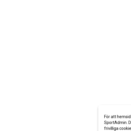
För att hemsid
SportAdmin. De
frivilliga cooki