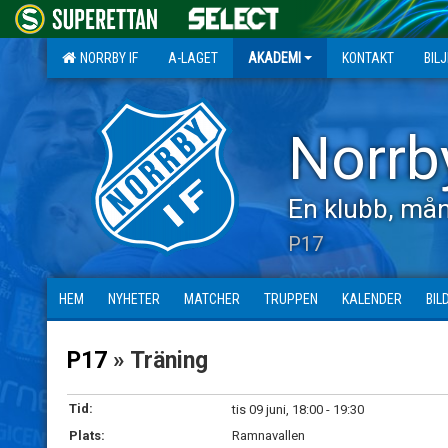
NORRBY IF
A-LAGET
AKADEMI
KONTAKT
BIL
Norrb
En klubb, mån
P17
HEM
NYHETER
MATCHER
TRUPPEN
KALENDER
BIL
P17
» Träning
Tid:
tis 09 juni, 18:00 - 19:30
Plats:
Ramnavallen