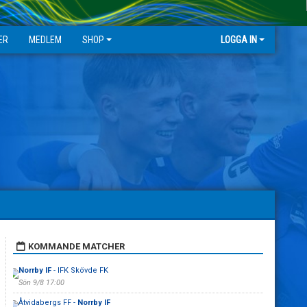
ER
MEDLEM
SHOP
LOGGA IN
KOMMANDE MATCHER
Norrby IF
- IFK Skövde FK
Sön 9/8 17:00
Åtvidabergs FF -
Norrby IF