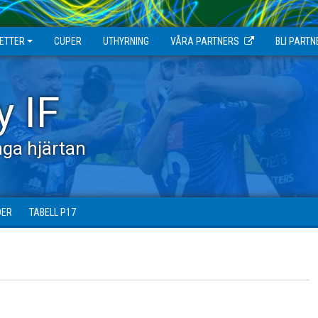
JETTER
CUPER
UTHYRNING
VÅRA PARTNERS
BLI PARTN
y IF
ga hjärtan
DER
TABELL P17