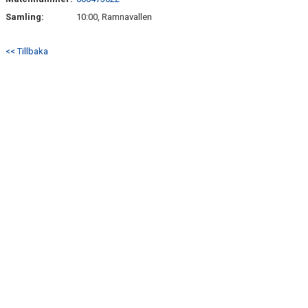
BILDER
Samling:
10:00, Ramnavallen
TABELL P17
<< Tillbaka