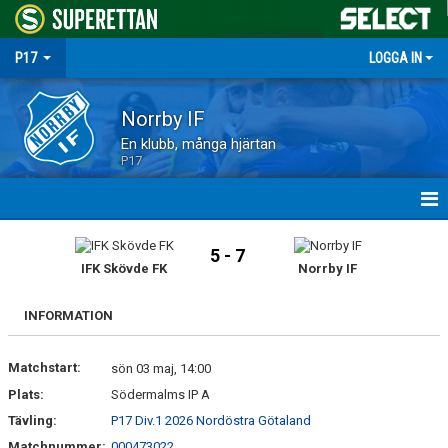
P17
LOGGA IN
Norrby IF
En klubb, många hjärtan
P17
HEM
5 - 7
IFK Skövde FK
Norrby IF
NYHETER
INFORMATION
MATCHER
Matchstart:
TRUPPEN
sön 03 maj, 14:00
Plats:
Södermalms IP A
KALENDER
Tävling:
P17 Div.1 2026 Nordöstra Götaland
Matchnummer:
000473022