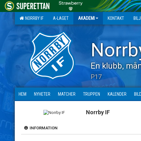
NORRBY IF
A-LAGET
AKADEMI
KONTAKT
BIL
Norrb
En klubb, mån
P17
HEM
NYHETER
MATCHER
TRUPPEN
KALENDER
BIL
Norrby IF
INFORMATION