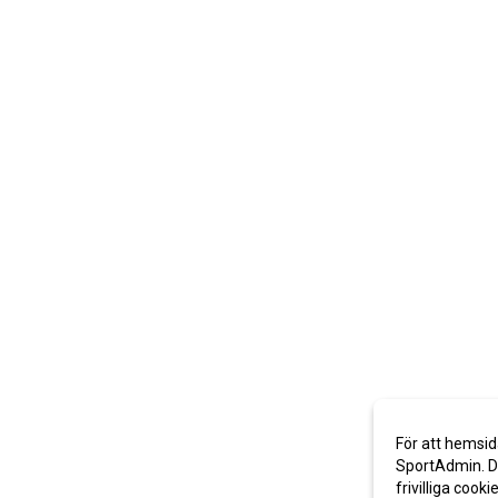
För att hemsid
SportAdmin. De
frivilliga cooki