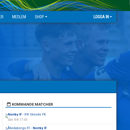
ER
MEDLEM
SHOP
LOGGA IN
KOMMANDE MATCHER
Norrby IF
- IFK Skövde FK
Sön 9/8 17:00
Åtvidabergs FF -
Norrby IF