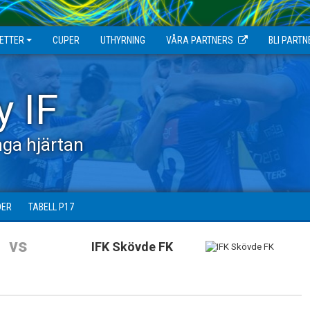
JETTER
CUPER
UTHYRNING
VÅRA PARTNERS
BLI PARTN
y IF
ga hjärtan
DER
TABELL P17
vs
IFK Skövde FK