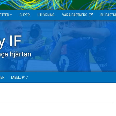
JETTER
CUPER
UTHYRNING
VÅRA PARTNERS
BLI PARTN
y IF
ga hjärtan
DER
TABELL P17