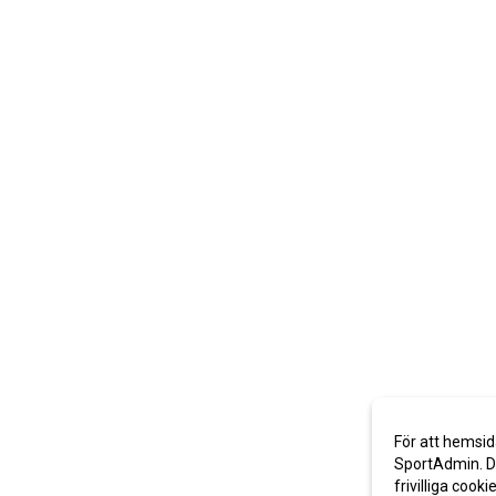
För att hemsid
SportAdmin. De
frivilliga cooki