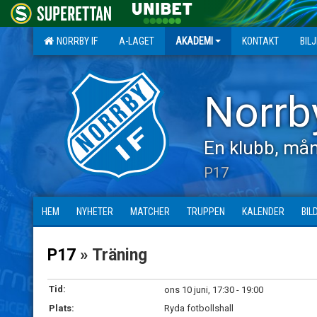
NORRBY IF
A-LAGET
AKADEMI
KONTAKT
BIL
Norrb
En klubb, mån
P17
HEM
NYHETER
MATCHER
TRUPPEN
KALENDER
BIL
P17
» Träning
Tid:
ons 10 juni, 17:30 - 19:00
Plats:
Ryda fotbollshall