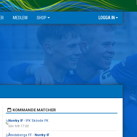
ER
MEDLEM
SHOP
LOGGA IN
KOMMANDE MATCHER
Norrby IF
- IFK Skövde FK
Sön 9/8 17:00
Åtvidabergs FF -
Norrby IF