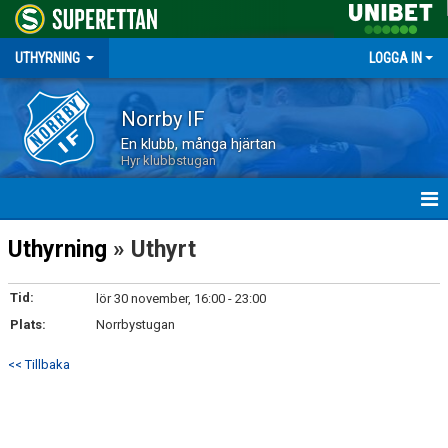
UTHYRNING
LOGGA IN
Norrby IF
En klubb, många hjärtan
Hyr klubbstugan
HEM
Uthyrning
» Uthyrt
NYHETER
Tid:
lör 30 november, 16:00 - 23:00
Plats:
BOKADE DATUM
Norrbystugan
<< Tillbaka