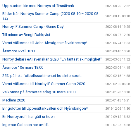
Uppstartsmöte med Norrbys affärsnätverk
2020-08-20 12:52
Bilder från Norrbys Summer Camp (2020-08-10 – 2020-08-
2020-08-15 08:18
14)
Norrby IF Summer Camp - Game Day!
2020-08-14 19:25
Till minne av Bengt Dahlqvist
2020-08-07 12:20
Varmt välkomna till John Alvbåges målvaktscamp!
2020-06-24 11:33
Årsmöte ikväll 18:00
2020-03-10 10:20
Norrby deltar i eAllsvenskan 2020: "En fantastisk möjlighet"
2020-03-05 11:32
Årsmöte 10e mars 18:00
2020-03-04 14:15
25% på hela fotbollssortimentet hos Intersport!
2020-02-18 14:58
Varmt välkomna till Norrby IF Summer Camp 2020
2020-02-05 06:58
Välkomna på årsmöte tisdag 10 mars 18:00
2020-01-28 10:10
Medlem 2020
2020-01-13 16:21
Bingolotter till Uppesittarkvällen och Nyårsbingon*
2019-12-06 11:30
En Norrbyprofil har gått ur tiden
2019-09-12 13:52
Ingemar Carlsson har avlidit
2019-07-03 14:58