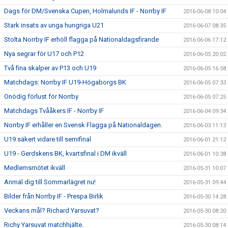
Dags för DM/Svenska Cupen, Holmalunds IF - Norrby IF
2016-06-08 10:04
Stark insats av unga hungriga U21
2016-06-07 08:35
Stolta Norrby IF erhöll flagga på Nationaldagsfirande
2016-06-06 17:12
Nya segrar för U17 och P12
2016-06-05 20:02
Två fina skalper av P13 och U19
2016-06-05 16:58
Matchdags: Norrby IF U19-Högaborgs BK
2016-06-05 07:33
Onödig förlust för Norrby
2016-06-05 07:25
Matchdags Tvååkers IF - Norrby IF
2016-06-04 09:34
Norrby IF erhåller en Svensk Flagga på Nationaldagen.
2016-06-03 11:13
U19 säkert vidare till semifinal
2016-06-01 21:12
U19 - Gerdskens BK, kvartsfinal i DM ikväll
2016-06-01 10:38
Medlemsmötet ikväll
2016-05-31 10:07
Anmäl dig till Sommarlägret nu!
2016-05-31 09:44
Bilder från Norrby IF - Prespa Birlik
2016-05-30 14:28
Veckans mål? Richard Yarsuvat?
2016-05-30 08:20
Richy Yarsuvat matchhjälte.
2016-05-30 08:14