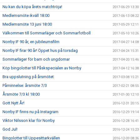
Nu kan du köpa årets matchtröja!
2017-06-29 13:30
Medlemsmöte ikväll 18:00
2017-06-13 08:22
Medlemsmöte 13 juni 18:00
2017-05-29 12:11
Välkommen till Sommarläger och Sommarfotboll
2017-05-10 10:26
Norrby IF 90 år, en jubileumsfilm
2017-04-27 14:08
Norrby IF firar 90 år! Öppet hus på torsdag
2017-04-24 15:31
Sommarläger för barn och ungdomar
2017-04-20 15:46
Köp bingolotter till Påskspecialen av Norrby
2017-04-12 16:38
Bra uppslutning på årsmötet
2017-03-08 15:21
Påminnelse: årsmöte 7/3
2017-02-21 08:55
Årsmöte 7/3 kl 18:00
2017-01-30 12:10
Gott Nytt År!
2016-12-31 20:15
Norrby IF finns nu på Instagram
2016-12-29 19:14
Viktor Nilsson klar för Norrby
2016-12-28 16:41
God Jul!
2016-12-24 15:23
Bingolotter till Uppesittarkvällen
2016-12-09 08:36