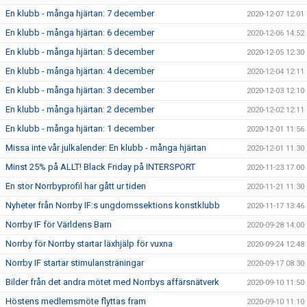
En klubb - många hjärtan: 7 december
2020-12-07 12:01
En klubb - många hjärtan: 6 december
2020-12-06 14:52
En klubb - många hjärtan: 5 december
2020-12-05 12:30
En klubb - många hjärtan: 4 december
2020-12-04 12:11
En klubb - många hjärtan: 3 december
2020-12-03 12:10
En klubb - många hjärtan: 2 december
2020-12-02 12:11
En klubb - många hjärtan: 1 december
2020-12-01 11:56
Missa inte vår julkalender: En klubb - många hjärtan
2020-12-01 11:30
Minst 25% på ALLT! Black Friday på INTERSPORT
2020-11-23 17:00
En stor Norrbyprofil har gått ur tiden
2020-11-21 11:30
Nyheter från Norrby IF:s ungdomssektions konstklubb
2020-11-17 13:46
Norrby IF för Världens Barn
2020-09-28 14:00
Norrby för Norrby startar läxhjälp för vuxna
2020-09-24 12:48
Norrby IF startar stimulansträningar
2020-09-17 08:30
Bilder från det andra mötet med Norrbys affärsnätverk
2020-09-10 11:50
Höstens medlemsmöte flyttas fram
2020-09-10 11:10