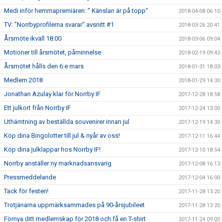
Medi inför hemmapremiären: ” Känslan är på topp”
2018-04-08 06:10
TV: "Norrbyprofilerna svarar" avsnitt #1
2018-03-26 20:41
Årsmöte ikväll 18:00
2018-03-06 09:04
Motioner till årsmötet, påminnelse
2018-02-19 09:43
Årsmötet hålls den 6:e mars
2018-01-31 18:03
Medlem 2018
2018-01-29 14:30
Jonathan Azulay klar för Norrby IF
2017-12-28 18:58
Ett julkort från Norrby IF
2017-12-24 13:00
Uthämtning av beställda souvenirer innan jul
2017-12-19 14:30
Köp dina Bingolotter till jul & nyår av oss!
2017-12-11 16:44
Köp dina julklappar hos Norrby IF!
2017-12-10 18:54
Norrby anställer ny marknadsansvarig
2017-12-08 16:13
Pressmeddelande
2017-12-04 16:00
Tack för festen!
2017-11-28 13:20
Trotjänarna uppmärksammades på 90-årsjubileet
2017-11-28 13:20
Förnya ditt medlemskap för 2018 och få en T-shirt
2017-11-24 09:00