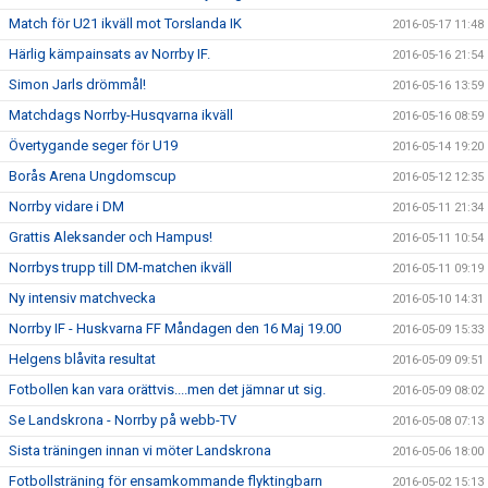
Match för U21 ikväll mot Torslanda IK
2016-05-17 11:48
Härlig kämpainsats av Norrby IF.
2016-05-16 21:54
Simon Jarls drömmål!
2016-05-16 13:59
Matchdags Norrby-Husqvarna ikväll
2016-05-16 08:59
Övertygande seger för U19
2016-05-14 19:20
Borås Arena Ungdomscup
2016-05-12 12:35
Norrby vidare i DM
2016-05-11 21:34
Grattis Aleksander och Hampus!
2016-05-11 10:54
Norrbys trupp till DM-matchen ikväll
2016-05-11 09:19
Ny intensiv matchvecka
2016-05-10 14:31
Norrby IF - Huskvarna FF Måndagen den 16 Maj 19.00
2016-05-09 15:33
Helgens blåvita resultat
2016-05-09 09:51
Fotbollen kan vara orättvis....men det jämnar ut sig.
2016-05-09 08:02
Se Landskrona - Norrby på webb-TV
2016-05-08 07:13
Sista träningen innan vi möter Landskrona
2016-05-06 18:00
Fotbollsträning för ensamkommande flyktingbarn
2016-05-02 15:13