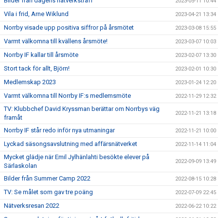
Bilder från dagens nätverksträff
2023-05-11 10:44
Vila i frid, Arne Wiklund
2023-04-21 13:34
Norrby visade upp positiva siffror på årsmötet
2023-03-08 15:55
Varmt välkomna till kvällens årsmöte!
2023-03-07 10:03
Norrby IF kallar till årsmöte
2023-02-07 13:30
Stort tack för allt, Björn!
2023-02-01 10:30
Medlemskap 2023
2023-01-24 12:20
Varmt välkomna till Norrby IF:s medlemsmöte
2022-11-29 12:32
TV: Klubbchef David Kryssman berättar om Norrbys väg
2022-11-21 13:18
framåt
Norrby IF står redo inför nya utmaningar
2022-11-21 10:00
Lyckad säsongsavslutning med affärsnätverket
2022-11-14 11:04
Mycket glädje när Emil Jylhänlahti besökte elever på
2022-09-09 13:49
Särlaskolan
Bilder från Summer Camp 2022
2022-08-15 10:28
TV: Se målet som gav tre poäng
2022-07-09 22:45
Nätverksresan 2022
2022-06-22 10:22