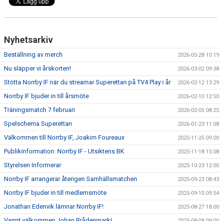
Nyhetsarkiv
Beställning av merch
2026-05-28 10:19
Nu släpper vi årskorten!
2026-03-02 09:38
Stötta Norrby IF när du streamar Superettan på TV4 Play i år
2026-02-12 13:29
Norrby IF bjuder in till årsmöte
2026-02-10 12:50
Träningsmatch 7 februari
2026-02-05 08:25
Spelschema Superettan
2026-01-23 11:08
Välkommen till Norrby IF, Joakim Foureaux
2025-11-25 09:00
Publikinformation: Norrby IF - Utsiktens BK
2025-11-18 15:08
Styrelsen Informerar
2025-10-23 12:00
Norrby IF arrangerar återigen Samhällsmatchen
2025-09-23 08:43
Norrby IF bjuder in till medlemsmöte
2025-09-10 09:54
Jonathan Edenvik lämnar Norrby IF!
2025-08-27 18:00
Varmt välkommen Johan Brådenmark!
2025-08-08 09:00