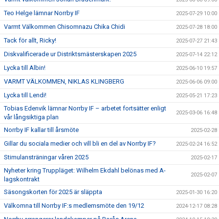
Teo Helge lämnar Norrby IF
2025-07-29 10:00
Varmt Välkommen Chisomnazu Chika Chidi
2025-07-28 18:00
Tack för allt, Ricky!
2025-07-27 21:43
Diskvalificerade ur Distriktsmästerskapen 2025
2025-07-14 22:12
Lycka till Albin!
2025-06-10 19:57
VARMT VÄLKOMMEN, NIKLAS KLINGBERG
2025-06-06 09:00
Lycka till Lendi!
2025-05-21 17:23
Tobias Edenvik lämnar Norrby IF – arbetet fortsätter enligt
2025-03-06 16:48
vår långsiktiga plan
Norrby IF kallar till årsmöte
2025-02-28
Gillar du sociala medier och vill bli en del av Norrby IF?
2025-02-24 16:52
Stimulansträningar våren 2025
2025-02-17
Nyheter kring Truppläget: Wilhelm Ekdahl belönas med A-
2025-02-07
lagskontrakt
Säsongskorten för 2025 är släppta
2025-01-30 16:20
Välkomna till Norrby IF:s medlemsmöte den 19/12
2024-12-17 08:28