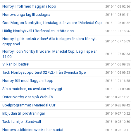
Norrby II föll med flaggan i topp
2015-11-08 02:36
Norrbvs unga lag III utslagna
2015-11-08 01:41
God Morgon Norrbyiter, förstalaget är vidare i Mariedal Cup
2015-11-08 01:32
Härlig Norrbykväll i Boråshallen, stötta oss!
2015-11-07 15:26
Norrby II gick också vidare! Alla tre lagen är klara för nytt
2015-11-07 15:09
gruppspel.
Norrby I och Norrby III vidare i Mariedal Cup, Lag II spelar
2015-11-07 07:33
11.00
Vi kan bli bättre!
2015-11-06 09:35
Tack Norrbysupporters! 32752:- från Svenska Spel
2015-11-06 09:23
Norrby föll med flaggan i topp
2015-11-01 16:58
Sista matchen, nu avslutar vi snyggt
2015-11-01 09:40
Öster-Norrby visas på Web-TV
2015-10-28 11:21
Spelprogrammet i Mariedal CUP
2015-10-28 09:42
Inbjudan till provträningar
2015-10-27 10:22
Tack familjen Sandwall
2015-10-25 10:30
Norrbys utbildningsvecka har startat
2015-10-25 10:11