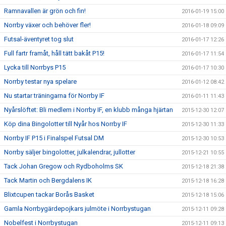
Ramnavallen är grön och fin!
2016-01-19 15:00
Norrby växer och behöver fler!
2016-01-18 09:09
Futsal-äventyret tog slut
2016-01-17 12:26
Full fartr framåt, håll tätt bakåt P15!
2016-01-17 11:54
Lycka till Norrbys P15
2016-01-17 10:30
Norrby testar nya spelare
2016-01-12 08:42
Nu startar träningarna för Norrby IF
2016-01-11 11:43
Nyårslöftet: Bli medlem i Norrby IF, en klubb många hjärtan
2015-12-30 12:07
Köp dina Bingolotter till Nyår hos Norrby IF
2015-12-30 11:33
Norrby IF P15 i Finalspel Futsal DM
2015-12-30 10:53
Norrby säljer bingolotter, julkalendrar, jullotter
2015-12-21 10:55
Tack Johan Gregow och Rydboholms SK
2015-12-18 21:38
Tack Martin och Bergdalens IK
2015-12-18 16:28
Blixtcupen tackar Borås Basket
2015-12-18 15:06
Gamla Norrbygärdepojkars julmöte i Norrbystugan
2015-12-11 09:28
Nobelfest i Norrbystugan
2015-12-11 09:13