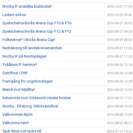
Norrby IF anställer klubbchef
2016-12-01 17:55
Ledare sökes
2016-10-23 09:46
Spelschema Borås Arena Cup F10 & P10
2016-09-27 20:05
Spelschema Borås Arena Cup F12 & P12
2016-09-27 09:23
Fulltecknat* i Borås Arena Cup!
2016-09-09 08:40
Nedräkning till landskronamatchen
2016-09-07 12:26
Norrby IF på Norrbydagen
2016-08-27 17:24
Tvååkers IF hemma*
2016-08-26 13:16
Semifinal i DM!
2016-08-26 12:58
Framgång för ungdomslagen
2016-08-26 12:29
Match mot Mjällby!
2016-08-20 12:43
Returmöte mot Oddevold inleder hösten
2016-08-15 17:47
Norrby - Elfsborg: DM-kvartsfinal
2016-08-08 14:39
Välkommen Björn
2016-08-08 13:59
Välkomna hem!
2016-08-02 08:21
Tack Arne och lycka till
2016-07-17 13:24