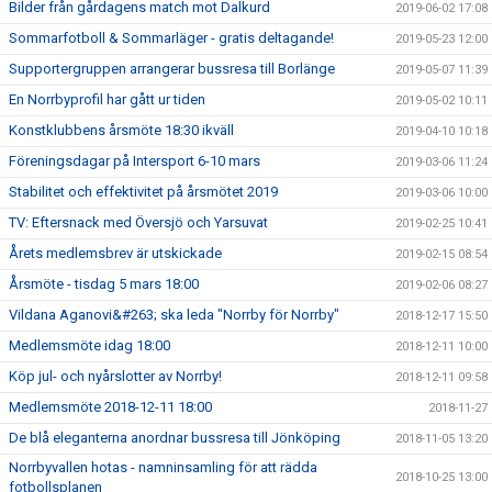
Bilder från gårdagens match mot Dalkurd
2019-06-02 17:08
Sommarfotboll & Sommarläger - gratis deltagande!
2019-05-23 12:00
Supportergruppen arrangerar bussresa till Borlänge
2019-05-07 11:39
En Norrbyprofil har gått ur tiden
2019-05-02 10:11
Konstklubbens årsmöte 18:30 ikväll
2019-04-10 10:18
Föreningsdagar på Intersport 6-10 mars
2019-03-06 11:24
Stabilitet och effektivitet på årsmötet 2019
2019-03-06 10:00
TV: Eftersnack med Översjö och Yarsuvat
2019-02-25 10:41
Årets medlemsbrev är utskickade
2019-02-15 08:54
Årsmöte - tisdag 5 mars 18:00
2019-02-06 08:27
Vildana Aganovi&#263; ska leda "Norrby för Norrby"
2018-12-17 15:50
Medlemsmöte idag 18:00
2018-12-11 10:00
Köp jul- och nyårslotter av Norrby!
2018-12-11 09:58
Medlemsmöte 2018-12-11 18:00
2018-11-27
De blå eleganterna anordnar bussresa till Jönköping
2018-11-05 13:20
Norrbyvallen hotas - namninsamling för att rädda
2018-10-25 13:00
fotbollsplanen