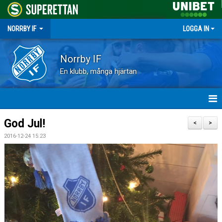
NORRBY IF
LOGGA IN
Norrby IF
En klubb, många hjärtan
HEM
God Jul!
<
>
2016-12-24 15:23
NYHETER
FÖRENINGEN
KALENDER
VÅRA LAG