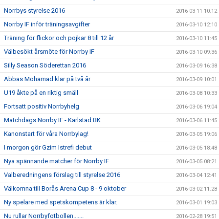
Norrbys styrelse 2016
2016-03-11 10:12
Norrby IF inför träningsavgifter
2016-03-10 12:10
Träning för flickor och pojkar 8 till 12 år
2016-03-10 11:45
Välbesökt årsmöte för Norrby IF
2016-03-10 09:36
Silly Season Söderettan 2016
2016-03-09 16:38
Abbas Mohamad klar på två år
2016-03-09 10:01
U19 åkte på en riktig smäll
2016-03-08 10:33
Fortsatt positiv Norrbyhelg
2016-03-06 19:04
Matchdags Norrby IF - Karlstad BK
2016-03-06 11:45
Kanonstart för våra Norrbylag!
2016-03-05 19:06
I morgon gör Gzim Istrefi debut
2016-03-05 18:48
Nya spännande matcher för Norrby IF
2016-03-05 08:21
Valberedningens förslag till styrelse 2016
2016-03-04 12:41
Välkomna till Borås Arena Cup 8 - 9 oktober
2016-03-02 11:28
Ny spelare med spetskompetens är klar.
2016-03-01 19:03
Nu rullar Norrbyfotbollen.......
2016-02-28 19:51