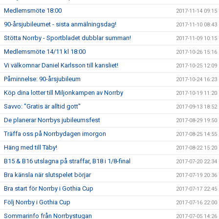
Medlemsmöte 18:00
2017-11-14 09:15
90-årsjubileumet - sista anmälningsdag!
2017-11-10 08:43
Stötta Norrby - Sportbladet dubblar summan!
2017-11-09 10:15
Medlemsmöte 14/11 kl 18:00
2017-10-26 15:16
Vi välkomnar Daniel Karlsson till kansliet!
2017-10-25 12:09
Påminnelse: 90-årsjubileum
2017-10-24 16:23
Köp dina lotter till Miljonkampen av Norrby
2017-10-19 11:20
Savvo: "Gratis är alltid gott"
2017-09-13 18:52
De planerar Norrbys jubileumsfest
2017-08-29 19:50
Träffa oss på Norrbydagen imorgon
2017-08-25 14:55
Häng med till Täby!
2017-08-22 15:20
B15 & B16 utslagna på straffar, B18 i 1/8-final
2017-07-20 22:34
Bra känsla när slutspelet börjar
2017-07-19 20:36
Bra start för Norrby i Gothia Cup
2017-07-17 22:45
Följ Norrby i Gothia Cup
2017-07-16 22:00
Sommarinfo från Norrbystugan
2017-07-05 14:26