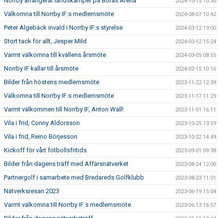
Norrby arrangerar landskamper på Borås Arena
2024-10-15 10:30
Välkomna till Norrby IF:s medlemsmöte
2024-08-07 10:42
Peter Algebäck invald i Norrby IF:s styrelse
2024-03-12 19:00
Stort tack för allt, Jesper Mild
2024-03-12 15:24
Varmt välkomna till kvällens årsmöte
2024-03-05 08:55
Norrby IF kallar till årsmöte
2024-02-15 10:16
Bilder från höstens medlemsmöte
2023-11-22 12:39
Välkomna till Norrby IF:s medlemsmöte
2023-11-17 11:29
Varmt välkommen till Norrby IF, Anton Wall!
2023-11-01 16:11
Vila i frid, Conny Aldorsson
2023-10-25 13:59
Vila i frid, Reino Börjesson
2023-10-22 14:49
Kickoff för vårt fotbollsfritids
2023-09-01 09:38
Bilder från dagens träff med Affärsnätverket
2023-08-24 12:00
Partnergolf i samarbete med Bredareds Golfklubb
2023-08-23 11:01
Nätverksresan 2023
2023-06-19 15:04
Varmt välkomna till Norrby IF:s medlemsmöte
2023-06-13 16:57