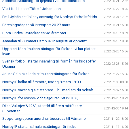
Sommaravslutning för tjejerna i vårt fotbollsfritids
2022-06-21 12:52
Vila i frid, Lasse "Röret" Johansson
2022-05-22 18:25
Emil Jylhänlahti blir ny ansvarig för Norrbys fotbollsfritids
2022-03-24 17:52
Föreningsdagar på Intersport 20-27 mars
2022-03-21 16:00
Björn Lindvall avtackades vid årsmötet
2022-03-16 10:09
Anmälan till Summer Camp 8-12 augusti är öppen!*
2022-03-15 18:30
Uppstart för stimulansträningar för flickor - vi har platser
2022-02-28 15:56
kvar!
Svensk fotboll startar insamling till förmån för krigsoffer i
2022-02-25 15:26
Ukraina
Joline Salo ska leda stimulansträningarna för flickor
2022-02-22 15:06
Norrby IF kallar till årsmöte, tisdag 8 mars 18:00
2022-02-03 08:00
Norrby IF växer sig allt starkare – bli medlem du också!
2022-02-02 16:00
Norrby IF för Kvinno- och tjejjouren &#128153;
2021-12-23 18:22
Dijan Vukojevi&#263; utsedd till årets mittfältare i
2021-12-06 19:14
Superettan
Supportergruppen anordnar bussresa till Värnamo
2021-11-22 18:00
Norrby IF startar stimulansträningar för flickor
2021-11-17 16:00