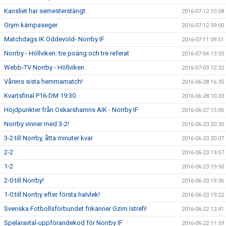
Kansliet har semesterstängt
2016-07-12 10:58
Grym kämpaseger
2016-07-12 09:00
Matchdags IK Oddevold- Norrby IF
2016-07-11 09:51
Norrby - Höllviken: tre poäng och tre referat
2016-07-04 13:50
Webb-TV Norrby - Höllviken
2016-07-03 12:32
Vårens sista hemmamatch!
2016-06-28 16:35
Kvartsfinal P16-DM 19:30
2016-06-28 10:33
Höjdpunkter från Oskarshamns AIK - Norrby IF
2016-06-27 15:06
Norrby vinner med 3-2!
2016-06-23 20:20
3-2 till Norrby, åtta minuter kvar
2016-06-23 20:07
2-2
2016-06-23 19:57
1-2
2016-06-23 19:50
2-0 till Norrby!
2016-06-23 19:36
1-0 till Norrby efter första halvlek!
2016-06-23 19:22
Svenska Fotbollsförbundet frikänner Gzim Istrefi!
2016-06-22 12:41
Spelaravtal-uppförandekod för Norrby IF
2016-06-22 11:59