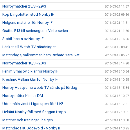
Norrbymatcher 25/3 - 29/3
2016-03-24 11:57
Köp bingolotter, stöd Norrby IF
2016-03-23 09:36
Helgens matcher för Norrby IF
2016-03-21 11:51
Grattis P13 till seriesegern i Vinterserien
2016-03-21 11:50
Stabil insats av Norrby IF
2016-03-19 16:06
Länken till Webb-TV-sändningen
2016-03-19 08:41
Matchdags, välkommen hem Richard Yarsuvat
2016-03-19 05:27
Norrbymatcher 18/3 - 20/3
2016-03-18 14:20
Fehim Smajlovic klar för Norrby IF
2016-03-18 10:34
Kreshnik Asllani klar för Norrby IF
2016-03-18 10:25
Norrby-Husqvarna webb-TV sänds på lördag
2016-03-16 15:34
Norrby möter Kinna i DM
2016-03-15 10:07
Uddamåls vinst i Ligacupen för U19!
2016-03-13 17:51
Heltänt Norrby föll med flaggan i topp
2016-03-12 19:01
Matcher och träningar i helgen
2016-03-11 13:38
Matchdags IK Oddevold - Norrby IF
2016-03-11 13:25