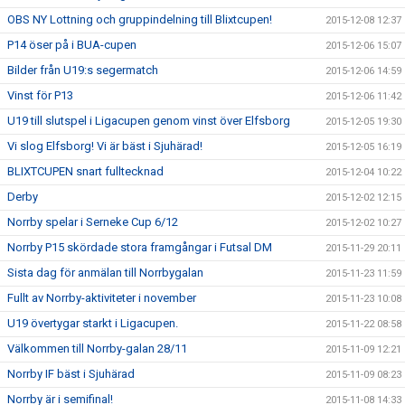
OBS NY Lottning och gruppindelning till Blixtcupen!
2015-12-08 12:37
P14 öser på i BUA-cupen
2015-12-06 15:07
Bilder från U19:s segermatch
2015-12-06 14:59
Vinst för P13
2015-12-06 11:42
U19 till slutspel i Ligacupen genom vinst över Elfsborg
2015-12-05 19:30
Vi slog Elfsborg! Vi är bäst i Sjuhärad!
2015-12-05 16:19
BLIXTCUPEN snart fulltecknad
2015-12-04 10:22
Derby
2015-12-02 12:15
Norrby spelar i Serneke Cup 6/12
2015-12-02 10:27
Norrby P15 skördade stora framgångar i Futsal DM
2015-11-29 20:11
Sista dag för anmälan till Norrbygalan
2015-11-23 11:59
Fullt av Norrby-aktiviteter i november
2015-11-23 10:08
U19 övertygar starkt i Ligacupen.
2015-11-22 08:58
Välkommen till Norrby-galan 28/11
2015-11-09 12:21
Norrby IF bäst i Sjuhärad
2015-11-09 08:23
Norrby är i semifinal!
2015-11-08 14:33