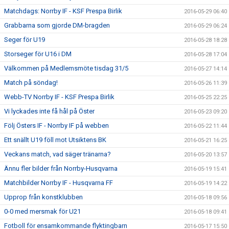
Matchdags: Norrby IF - KSF Prespa Birlik
2016-05-29 06:40
Grabbarna som gjorde DM-bragden
2016-05-29 06:24
Seger för U19
2016-05-28 18:28
Storseger för U16 i DM
2016-05-28 17:04
Välkommen på Medlemsmöte tisdag 31/5
2016-05-27 14:14
Match på söndag!
2016-05-26 11:39
Webb-TV Norrby IF - KSF Prespa Birlik
2016-05-25 22:25
Vi lyckades inte få hål på Öster
2016-05-23 09:20
Följ Östers IF - Norrby IF på webben
2016-05-22 11:44
Ett snällt U19 föll mot Utsiktens BK
2016-05-21 16:25
Veckans match, vad säger tränarna?
2016-05-20 13:57
Ännu fler bilder från Norrby-Husqvarna
2016-05-19 15:41
Matchbilder Norrby IF - Husqvarna FF
2016-05-19 14:22
Upprop från konstklubben
2016-05-18 09:56
0-0 med mersmak för U21
2016-05-18 09:41
Fotboll för ensamkommande flyktingbarn
2016-05-17 15:50