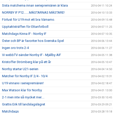
Sista matcherna innan seriepremiären är klara
2016-04-11 10:24
NORRBY IF P12.......MÄSTARNAS MÄSTARE!
2016-04-10 13:33
Förlust för U19 mot ett bra Värnamo.
2016-04-09 15:48
Upptaktsträffen för Ettanfotboll
2016-04-07 11:25
Matchdags Kinna IF - Norrby IF
2016-04-07 10:35
Öster och BP är favoriter hos Svenska Spel
2016-04-06 13:44
Ingen oro trots 2-4
2016-04-06 11:27
Vi webbTV-sänder Norrby IF - Mjällby AIF
2016-04-05 11:38
Kristoffer Strömberg klar på ett år
2016-04-05 10:47
Norrby startar U21-serien
2016-04-04 14:50
Matcher för Norrby IF 2/4 - 10/4
2016-04-02 19:31
U19 vinnare i seriepremiären!
2016-04-02 18:47
Max Watson klar för Norrby
2016-04-01 13:00
2-1 men inte så mycket mer....
2016-03-30 10:45
Grattis Erik till landslagslägret
2016-03-29 09:21
Matchdags
2016-03-28 19:18