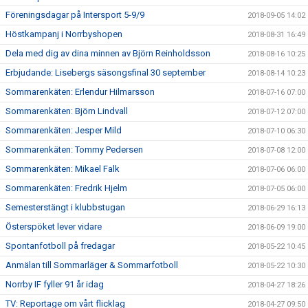
Föreningsdagar på Intersport 5-9/9
2018-09-05 14:02
Höstkampanj i Norrbyshopen
2018-08-31 16:49
Dela med dig av dina minnen av Björn Reinholdsson
2018-08-16 10:25
Erbjudande: Lisebergs säsongsfinal 30 september
2018-08-14 10:23
Sommarenkäten: Erlendur Hilmarsson
2018-07-16 07:00
Sommarenkäten: Björn Lindvall
2018-07-12 07:00
Sommarenkäten: Jesper Mild
2018-07-10 06:30
Sommarenkäten: Tommy Pedersen
2018-07-08 12:00
Sommarenkäten: Mikael Falk
2018-07-06 06:00
Sommarenkäten: Fredrik Hjelm
2018-07-05 06:00
Semesterstängt i klubbstugan
2018-06-29 16:13
Österspöket lever vidare
2018-06-09 19:00
Spontanfotboll på fredagar
2018-05-22 10:45
Anmälan till Sommarläger & Sommarfotboll
2018-05-22 10:30
Norrby IF fyller 91 år idag
2018-04-27 18:26
TV: Reportage om vårt flicklag
2018-04-27 09:50