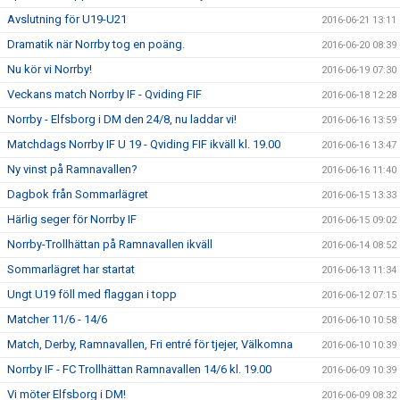
Avslutning för U19-U21
2016-06-21 13:11
Dramatik när Norrby tog en poäng.
2016-06-20 08:39
Nu kör vi Norrby!
2016-06-19 07:30
Veckans match Norrby IF - Qviding FIF
2016-06-18 12:28
Norrby - Elfsborg i DM den 24/8, nu laddar vi!
2016-06-16 13:59
Matchdags Norrby IF U 19 - Qviding FIF ikväll kl. 19.00
2016-06-16 13:47
Ny vinst på Ramnavallen?
2016-06-16 11:40
Dagbok från Sommarlägret
2016-06-15 13:33
Härlig seger för Norrby IF
2016-06-15 09:02
Norrby-Trollhättan på Ramnavallen ikväll
2016-06-14 08:52
Sommarlägret har startat
2016-06-13 11:34
Ungt U19 föll med flaggan i topp
2016-06-12 07:15
Matcher 11/6 - 14/6
2016-06-10 10:58
Match, Derby, Ramnavallen, Fri entré för tjejer, Välkomna
2016-06-10 10:39
Norrby IF - FC Trollhättan Ramnavallen 14/6 kl. 19.00
2016-06-09 10:39
Vi möter Elfsborg i DM!
2016-06-09 08:32