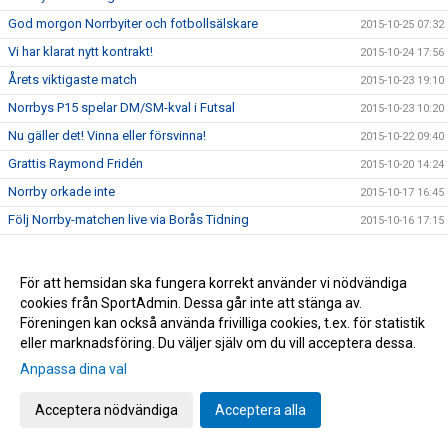
God morgon Norrbyiter och fotbollsälskare
2015-10-25 07:32
Vi har klarat nytt kontrakt!
2015-10-24 17:56
Årets viktigaste match
2015-10-23 19:10
Norrbys P15 spelar DM/SM-kval i Futsal
2015-10-23 10:20
Nu gäller det! Vinna eller försvinna!
2015-10-22 09:40
Grattis Raymond Fridén
2015-10-20 14:24
Norrby orkade inte
2015-10-17 16:45
Följ Norrby-matchen live via Borås Tidning
2015-10-16 17:15
NORRBYGALAN DEN 28 NOVEMBER
2015-10-16 13:20
Zumban startar 18.30 idag
2015-10-14 13:53
För att hemsidan ska fungera korrekt använder vi nödvändiga
cookies från SportAdmin. Dessa går inte att stänga av.
BLIXTCUPEN 2015
2015-10-14 10:57
Föreningen kan också använda frivilliga cookies, t.ex. för statistik
Supporterbuss till Oskarshamn
2015-10-12 10:32
eller marknadsföring. Du väljer själv om du vill acceptera dessa.
Träningar under utbildningsveckan
2015-10-11 23:02
Anpassa dina val
Ny rysar-match
2015-10-08 11:48
Acceptera nödvändiga
Acceptera alla
Öppen träning
2015-10-07 22:58
U17 och U19 kvalspelar samt deltar i Ligacupen
2015-10-07 22:06