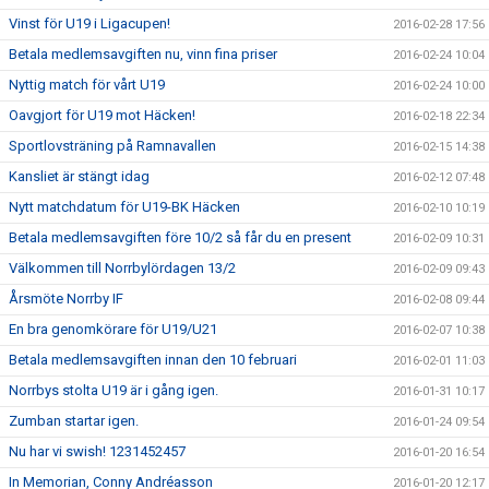
Vinst för U19 i Ligacupen!
2016-02-28 17:56
Betala medlemsavgiften nu, vinn fina priser
2016-02-24 10:04
Nyttig match för vårt U19
2016-02-24 10:00
Oavgjort för U19 mot Häcken!
2016-02-18 22:34
Sportlovsträning på Ramnavallen
2016-02-15 14:38
Kansliet är stängt idag
2016-02-12 07:48
Nytt matchdatum för U19-BK Häcken
2016-02-10 10:19
Betala medlemsavgiften före 10/2 så får du en present
2016-02-09 10:31
Välkommen till Norrbylördagen 13/2
2016-02-09 09:43
Årsmöte Norrby IF
2016-02-08 09:44
En bra genomkörare för U19/U21
2016-02-07 10:38
Betala medlemsavgiften innan den 10 februari
2016-02-01 11:03
Norrbys stolta U19 är i gång igen.
2016-01-31 10:17
Zumban startar igen.
2016-01-24 09:54
Nu har vi swish! 1231452457
2016-01-20 16:54
In Memorian, Conny Andréasson
2016-01-20 12:17