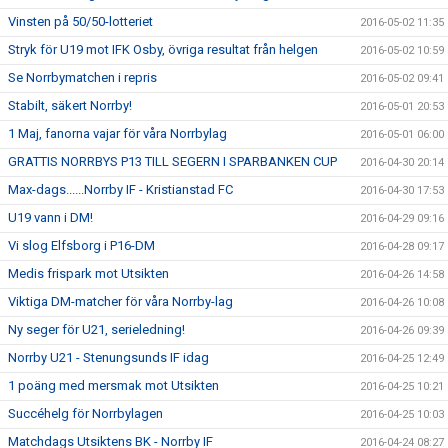
Vinsten på 50/50-lotteriet
2016-05-02 11:35
Stryk för U19 mot IFK Osby, övriga resultat från helgen
2016-05-02 10:59
Se Norrbymatchen i repris
2016-05-02 09:41
Stabilt, säkert Norrby!
2016-05-01 20:53
1 Maj, fanorna vajar för våra Norrbylag
2016-05-01 06:00
GRATTIS NORRBYS P13 TILL SEGERN I SPARBANKEN CUP
2016-04-30 20:14
Max-dags......Norrby IF - Kristianstad FC
2016-04-30 17:53
U19 vann i DM!
2016-04-29 09:16
Vi slog Elfsborg i P16-DM
2016-04-28 09:17
Medis frispark mot Utsikten
2016-04-26 14:58
Viktiga DM-matcher för våra Norrby-lag
2016-04-26 10:08
Ny seger för U21, serieledning!
2016-04-26 09:39
Norrby U21 - Stenungsunds IF idag
2016-04-25 12:49
1 poäng med mersmak mot Utsikten
2016-04-25 10:21
Succéhelg för Norrbylagen
2016-04-25 10:03
Matchdags Utsiktens BK - Norrby IF
2016-04-24 08:27