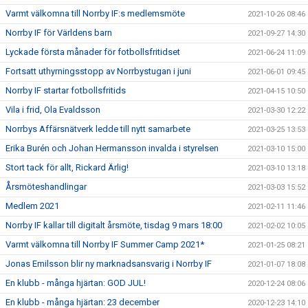
Varmt välkomna till Norrby IF:s medlemsmöte
2021-10-26 08:46
Norrby IF för Världens barn
2021-09-27 14:30
Lyckade första månader för fotbollsfritidset
2021-06-24 11:09
Fortsatt uthyrningsstopp av Norrbystugan i juni
2021-06-01 09:45
Norrby IF startar fotbollsfritids
2021-04-15 10:50
Vila i frid, Ola Evaldsson
2021-03-30 12:22
Norrbys Affärsnätverk ledde till nytt samarbete
2021-03-25 13:53
Erika Burén och Johan Hermansson invalda i styrelsen
2021-03-10 15:00
Stort tack för allt, Rickard Ärlig!
2021-03-10 13:18
Årsmöteshandlingar
2021-03-03 15:52
Medlem 2021
2021-02-11 11:46
Norrby IF kallar till digitalt årsmöte, tisdag 9 mars 18:00
2021-02-02 10:05
Varmt välkomna till Norrby IF Summer Camp 2021*
2021-01-25 08:21
Jonas Emilsson blir ny marknadsansvarig i Norrby IF
2021-01-07 18:08
En klubb - många hjärtan: GOD JUL!
2020-12-24 08:06
En klubb - många hjärtan: 23 december
2020-12-23 14:10