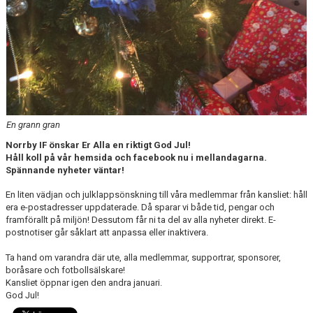
MATCHER
NÄRA NORRBY
VÄRDEGRUND
En grann gran
Norrby IF önskar Er Alla en riktigt God Jul!
Håll koll på vår hemsida och facebook nu i mellandagarna.
Spännande nyheter väntar!
En liten vädjan och julklappsönskning till våra medlemmar från kansliet: håll
era e-postadresser uppdaterade. Då sparar vi både tid, pengar och
framförallt på miljön! Dessutom får ni ta del av alla nyheter direkt. E-
postnotiser går såklart att anpassa eller inaktivera.
Ta hand om varandra där ute, alla medlemmar, supportrar, sponsorer,
boråsare och fotbollsälskare!
Kansliet öppnar igen den andra januari.
God Jul!