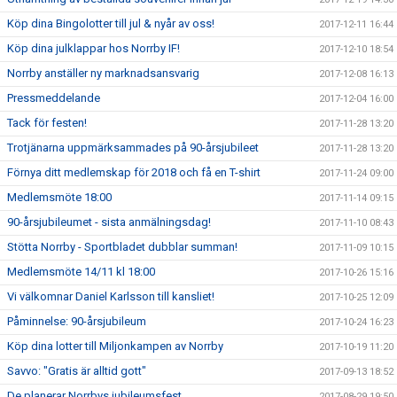
Köp dina Bingolotter till jul & nyår av oss!
2017-12-11 16:44
Köp dina julklappar hos Norrby IF!
2017-12-10 18:54
Norrby anställer ny marknadsansvarig
2017-12-08 16:13
Pressmeddelande
2017-12-04 16:00
Tack för festen!
2017-11-28 13:20
Trotjänarna uppmärksammades på 90-årsjubileet
2017-11-28 13:20
Förnya ditt medlemskap för 2018 och få en T-shirt
2017-11-24 09:00
Medlemsmöte 18:00
2017-11-14 09:15
90-årsjubileumet - sista anmälningsdag!
2017-11-10 08:43
Stötta Norrby - Sportbladet dubblar summan!
2017-11-09 10:15
Medlemsmöte 14/11 kl 18:00
2017-10-26 15:16
Vi välkomnar Daniel Karlsson till kansliet!
2017-10-25 12:09
Påminnelse: 90-årsjubileum
2017-10-24 16:23
Köp dina lotter till Miljonkampen av Norrby
2017-10-19 11:20
Savvo: "Gratis är alltid gott"
2017-09-13 18:52
De planerar Norrbys jubileumsfest
2017-08-29 19:50