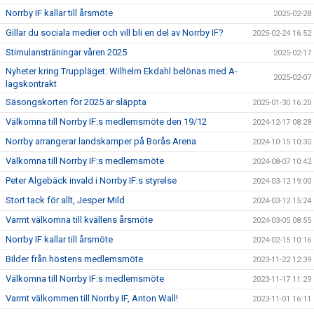
Norrby IF kallar till årsmöte
2025-02-28
Gillar du sociala medier och vill bli en del av Norrby IF?
2025-02-24 16:52
Stimulansträningar våren 2025
2025-02-17
Nyheter kring Truppläget: Wilhelm Ekdahl belönas med A-
2025-02-07
lagskontrakt
Säsongskorten för 2025 är släppta
2025-01-30 16:20
Välkomna till Norrby IF:s medlemsmöte den 19/12
2024-12-17 08:28
Norrby arrangerar landskamper på Borås Arena
2024-10-15 10:30
Välkomna till Norrby IF:s medlemsmöte
2024-08-07 10:42
Peter Algebäck invald i Norrby IF:s styrelse
2024-03-12 19:00
Stort tack för allt, Jesper Mild
2024-03-12 15:24
Varmt välkomna till kvällens årsmöte
2024-03-05 08:55
Norrby IF kallar till årsmöte
2024-02-15 10:16
Bilder från höstens medlemsmöte
2023-11-22 12:39
Välkomna till Norrby IF:s medlemsmöte
2023-11-17 11:29
Varmt välkommen till Norrby IF, Anton Wall!
2023-11-01 16:11