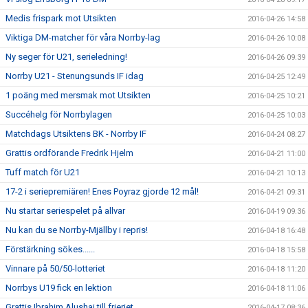
Medis frispark mot Utsikten
2016-04-26 14:58
Viktiga DM-matcher för våra Norrby-lag
2016-04-26 10:08
Ny seger för U21, serieledning!
2016-04-26 09:39
Norrby U21 - Stenungsunds IF idag
2016-04-25 12:49
1 poäng med mersmak mot Utsikten
2016-04-25 10:21
Succéhelg för Norrbylagen
2016-04-25 10:03
Matchdags Utsiktens BK - Norrby IF
2016-04-24 08:27
Grattis ordförande Fredrik Hjelm
2016-04-21 11:00
Tuff match för U21
2016-04-21 10:13
17-2 i seriepremiären! Enes Poyraz gjorde 12 mål!
2016-04-21 09:31
Nu startar seriespelet på allvar
2016-04-19 09:36
Nu kan du se Norrby-Mjällby i repris!
2016-04-18 16:48
Förstärkning sökes......
2016-04-18 15:58
Vinnare på 50/50-lotteriet
2016-04-18 11:20
Norrbys U19 fick en lektion
2016-04-18 11:06
Grattis Ibrahim Alushaj till frieriet
2016-04-17 08:36