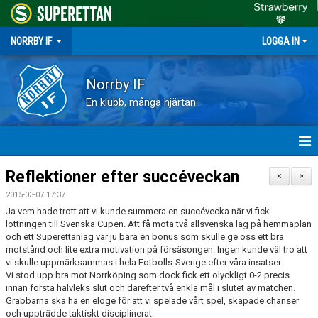
NORRBY IF
LOGGA IN
Norrby IF
En klubb, många hjärtan
HEM
Reflektioner efter succéveckan
<
>
2015-03-07 17:37
NYHETER
Ja vem hade trott att vi kunde summera en succévecka när vi fick
lottningen till Svenska Cupen. Att få möta två allsvenska lag på hemmaplan
FÖRENINGEN
och ett Superettanlag var ju bara en bonus som skulle ge oss ett bra
motstånd och lite extra motivation på försäsongen. Ingen kunde väl tro att
vi skulle uppmärksammas i hela Fotbolls-Sverige efter våra insatser.
KALENDER
Vi stod upp bra mot Norrköping som dock fick ett olyckligt 0-2 precis
innan första halvleks slut och därefter två enkla mål i slutet av matchen.
VÅRA LAG
Grabbarna ska ha en eloge för att vi spelade vårt spel, skapade chanser
och uppträdde taktiskt disciplinerat.