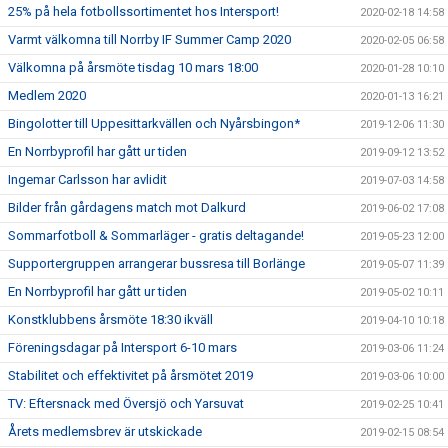
25% på hela fotbollssortimentet hos Intersport!
2020-02-18 14:58
Varmt välkomna till Norrby IF Summer Camp 2020
2020-02-05 06:58
Välkomna på årsmöte tisdag 10 mars 18:00
2020-01-28 10:10
Medlem 2020
2020-01-13 16:21
Bingolotter till Uppesittarkvällen och Nyårsbingon*
2019-12-06 11:30
En Norrbyprofil har gått ur tiden
2019-09-12 13:52
Ingemar Carlsson har avlidit
2019-07-03 14:58
Bilder från gårdagens match mot Dalkurd
2019-06-02 17:08
Sommarfotboll & Sommarläger - gratis deltagande!
2019-05-23 12:00
Supportergruppen arrangerar bussresa till Borlänge
2019-05-07 11:39
En Norrbyprofil har gått ur tiden
2019-05-02 10:11
Konstklubbens årsmöte 18:30 ikväll
2019-04-10 10:18
Föreningsdagar på Intersport 6-10 mars
2019-03-06 11:24
Stabilitet och effektivitet på årsmötet 2019
2019-03-06 10:00
TV: Eftersnack med Översjö och Yarsuvat
2019-02-25 10:41
Årets medlemsbrev är utskickade
2019-02-15 08:54