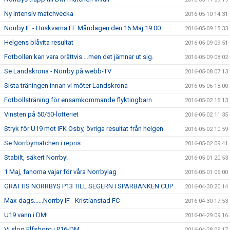
Ny intensiv matchvecka
2016-05-10 14:31
Norrby IF - Huskvarna FF Måndagen den 16 Maj 19.00
2016-05-09 15:33
Helgens blåvita resultat
2016-05-09 09:51
Fotbollen kan vara orättvis....men det jämnar ut sig.
2016-05-09 08:02
Se Landskrona - Norrby på webb-TV
2016-05-08 07:13
Sista träningen innan vi möter Landskrona
2016-05-06 18:00
Fotbollsträning för ensamkommande flyktingbarn
2016-05-02 15:13
Vinsten på 50/50-lotteriet
2016-05-02 11:35
Stryk för U19 mot IFK Osby, övriga resultat från helgen
2016-05-02 10:59
Se Norrbymatchen i repris
2016-05-02 09:41
Stabilt, säkert Norrby!
2016-05-01 20:53
1 Maj, fanorna vajar för våra Norrbylag
2016-05-01 06:00
GRATTIS NORRBYS P13 TILL SEGERN I SPARBANKEN CUP
2016-04-30 20:14
Max-dags......Norrby IF - Kristianstad FC
2016-04-30 17:53
U19 vann i DM!
2016-04-29 09:16
Vi slog Elfsborg i P16-DM
2016-04-28 09:17