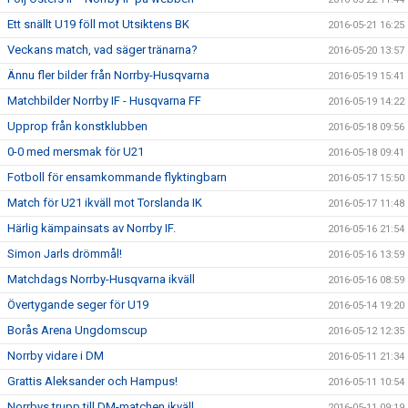
Ett snällt U19 föll mot Utsiktens BK
2016-05-21 16:25
Veckans match, vad säger tränarna?
2016-05-20 13:57
Ännu fler bilder från Norrby-Husqvarna
2016-05-19 15:41
Matchbilder Norrby IF - Husqvarna FF
2016-05-19 14:22
Upprop från konstklubben
2016-05-18 09:56
0-0 med mersmak för U21
2016-05-18 09:41
Fotboll för ensamkommande flyktingbarn
2016-05-17 15:50
Match för U21 ikväll mot Torslanda IK
2016-05-17 11:48
Härlig kämpainsats av Norrby IF.
2016-05-16 21:54
Simon Jarls drömmål!
2016-05-16 13:59
Matchdags Norrby-Husqvarna ikväll
2016-05-16 08:59
Övertygande seger för U19
2016-05-14 19:20
Borås Arena Ungdomscup
2016-05-12 12:35
Norrby vidare i DM
2016-05-11 21:34
Grattis Aleksander och Hampus!
2016-05-11 10:54
Norrbys trupp till DM-matchen ikväll
2016-05-11 09:19