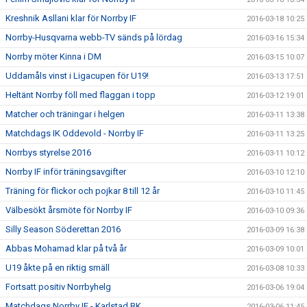
Kreshnik Asllani klar för Norrby IF
2016-03-18 10:25
Norrby-Husqvarna webb-TV sänds på lördag
2016-03-16 15:34
Norrby möter Kinna i DM
2016-03-15 10:07
Uddamåls vinst i Ligacupen för U19!
2016-03-13 17:51
Heltänt Norrby föll med flaggan i topp
2016-03-12 19:01
Matcher och träningar i helgen
2016-03-11 13:38
Matchdags IK Oddevold - Norrby IF
2016-03-11 13:25
Norrbys styrelse 2016
2016-03-11 10:12
Norrby IF inför träningsavgifter
2016-03-10 12:10
Träning för flickor och pojkar 8 till 12 år
2016-03-10 11:45
Välbesökt årsmöte för Norrby IF
2016-03-10 09:36
Silly Season Söderettan 2016
2016-03-09 16:38
Abbas Mohamad klar på två år
2016-03-09 10:01
U19 åkte på en riktig smäll
2016-03-08 10:33
Fortsatt positiv Norrbyhelg
2016-03-06 19:04
Matchdags Norrby IF - Karlstad BK
2016-03-06 11:45