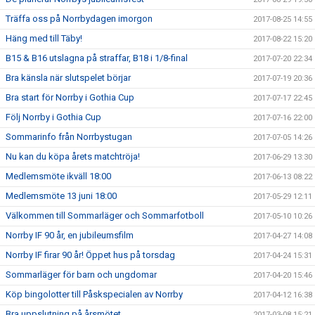
Träffa oss på Norrbydagen imorgon
2017-08-25 14:55
Häng med till Täby!
2017-08-22 15:20
B15 & B16 utslagna på straffar, B18 i 1/8-final
2017-07-20 22:34
Bra känsla när slutspelet börjar
2017-07-19 20:36
Bra start för Norrby i Gothia Cup
2017-07-17 22:45
Följ Norrby i Gothia Cup
2017-07-16 22:00
Sommarinfo från Norrbystugan
2017-07-05 14:26
Nu kan du köpa årets matchtröja!
2017-06-29 13:30
Medlemsmöte ikväll 18:00
2017-06-13 08:22
Medlemsmöte 13 juni 18:00
2017-05-29 12:11
Välkommen till Sommarläger och Sommarfotboll
2017-05-10 10:26
Norrby IF 90 år, en jubileumsfilm
2017-04-27 14:08
Norrby IF firar 90 år! Öppet hus på torsdag
2017-04-24 15:31
Sommarläger för barn och ungdomar
2017-04-20 15:46
Köp bingolotter till Påskspecialen av Norrby
2017-04-12 16:38
Bra uppslutning på årsmötet
2017-03-08 15:21