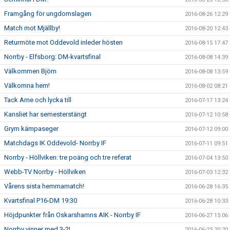
Framgång för ungdomslagen
2016-08-26 12:29
Match mot Mjällby!
2016-08-20 12:43
Returmöte mot Oddevold inleder hösten
2016-08-15 17:47
Norrby - Elfsborg: DM-kvartsfinal
2016-08-08 14:39
Välkommen Björn
2016-08-08 13:59
Välkomna hem!
2016-08-02 08:21
Tack Arne och lycka till
2016-07-17 13:24
Kansliet har semesterstängt
2016-07-12 10:58
Grym kämpaseger
2016-07-12 09:00
Matchdags IK Oddevold- Norrby IF
2016-07-11 09:51
Norrby - Höllviken: tre poäng och tre referat
2016-07-04 13:50
Webb-TV Norrby - Höllviken
2016-07-03 12:32
Vårens sista hemmamatch!
2016-06-28 16:35
Kvartsfinal P16-DM 19:30
2016-06-28 10:33
Höjdpunkter från Oskarshamns AIK - Norrby IF
2016-06-27 15:06
Norrby vinner med 3-2!
2016-06-23 20:20