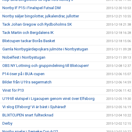
Norrby IF P15 i Finalspel Futsal DM
2015-12-30 10:53
Norrby säljer bingolotter, julkalendrar, jullotter
2015-12-21 10:55
Tack Johan Gregow och Rydboholms SK
2015-12-18 21:38
Tack Martin och Bergdalens IK
2015-12-18 16:28
Blixtcupen tackar Borås Basket
2015-12-18 15:06
Gamla Norrbygärdepojkars julmöte i Norrbystugan
2015-12-11 09:28
Nobelfest i Norrbystugan
2015-12-11 09:13
OBS NY Lottning och gruppindelning till Blixtcupen!
2015-12-08 12:37
P14 öser på i BUA-cupen
2015-12-06 15:07
Bilder från U19:s segermatch
2015-12-06 14:59
Vinst för P13
2015-12-06 11:42
U19 till slutspel i Ligacupen genom vinst över Elfsborg
2015-12-05 19:30
Vi slog Elfsborg! Vi är bäst i Sjuhärad!
2015-12-05 16:19
BLIXTCUPEN snart fulltecknad
2015-12-04 10:22
Derby
2015-12-02 12:15
Norrby spelar i Serneke Cup 6/12
2015-12-02 10:27