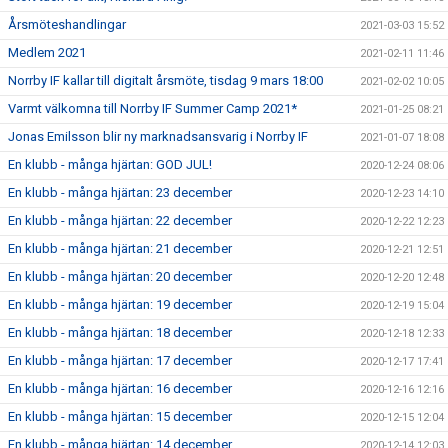
Årsmöteshandlingar
2021-03-03 15:52
Medlem 2021
2021-02-11 11:46
Norrby IF kallar till digitalt årsmöte, tisdag 9 mars 18:00
2021-02-02 10:05
Varmt välkomna till Norrby IF Summer Camp 2021*
2021-01-25 08:21
Jonas Emilsson blir ny marknadsansvarig i Norrby IF
2021-01-07 18:08
En klubb - många hjärtan: GOD JUL!
2020-12-24 08:06
En klubb - många hjärtan: 23 december
2020-12-23 14:10
En klubb - många hjärtan: 22 december
2020-12-22 12:23
En klubb - många hjärtan: 21 december
2020-12-21 12:51
En klubb - många hjärtan: 20 december
2020-12-20 12:48
En klubb - många hjärtan: 19 december
2020-12-19 15:04
En klubb - många hjärtan: 18 december
2020-12-18 12:33
En klubb - många hjärtan: 17 december
2020-12-17 17:41
En klubb - många hjärtan: 16 december
2020-12-16 12:16
En klubb - många hjärtan: 15 december
2020-12-15 12:04
En klubb - många hjärtan: 14 december
2020-12-14 12:03