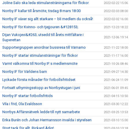
Joline Salo ska leda stimulansträningarna för flickor
2022-02-22 15:06
Norrby IF kallar till årsmöte, tisdag 8 mars 18:00
2022-02-03 08:00
Norrby IF växer sig allt starkare – bli medlem du också!
2022-02-02 16:00
Norrby IF för Kvinno- och tjejjouren &#128153;
2021-12-23 18:22
Dijan Vukojevi&#263; utsedd till årets mittfältare i
2021-12-06 19:14
Superettan
Supportergruppen anordnar bussresa till Värnamo
2021-11-22 18:00
Norrby IF startar stimulansträningar för flickor
2021-11-17 16:00
Varmt välkomna till Norrby IF:s medlemsmöte
2021-10-26 08:46
Norrby IF för Världens barn
2021-09-27 14:30
Lyckade första månader för fotbollsfritidset
2021-06-24 11:09
Fortsatt uthyrningsstopp av Norrbystugan i juni
2021-06-01 09:45
Norrby IF startar fotbollsfritids
2021-04-15 10:50
Vila i frid, Ola Evaldsson
2021-03-30 12:22
Norrbys Affärsnätverk ledde till nytt samarbete
2021-03-25 13:53
Erika Burén och Johan Hermansson invalda i styrelsen
2021-03-10 15:00
Stort tack för allt, Rickard Ärlig!
2021-03-10 13:18