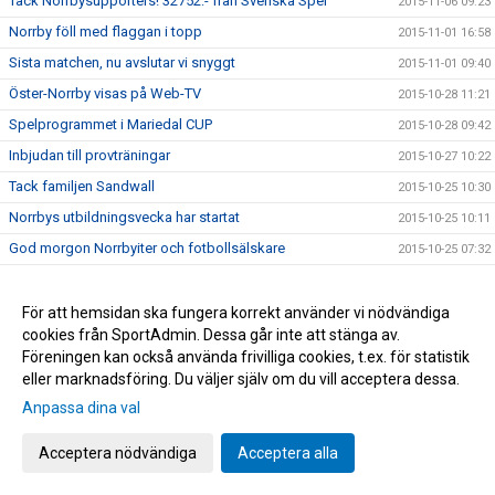
Tack Norrbysupporters! 32752:- från Svenska Spel
2015-11-06 09:23
Norrby föll med flaggan i topp
2015-11-01 16:58
Sista matchen, nu avslutar vi snyggt
2015-11-01 09:40
Öster-Norrby visas på Web-TV
2015-10-28 11:21
Spelprogrammet i Mariedal CUP
2015-10-28 09:42
Inbjudan till provträningar
2015-10-27 10:22
Tack familjen Sandwall
2015-10-25 10:30
Norrbys utbildningsvecka har startat
2015-10-25 10:11
God morgon Norrbyiter och fotbollsälskare
2015-10-25 07:32
Vi har klarat nytt kontrakt!
2015-10-24 17:56
Årets viktigaste match
För att hemsidan ska fungera korrekt använder vi nödvändiga
2015-10-23 19:10
cookies från SportAdmin. Dessa går inte att stänga av.
Norrbys P15 spelar DM/SM-kval i Futsal
2015-10-23 10:20
Föreningen kan också använda frivilliga cookies, t.ex. för statistik
Nu gäller det! Vinna eller försvinna!
2015-10-22 09:40
eller marknadsföring. Du väljer själv om du vill acceptera dessa.
Grattis Raymond Fridén
2015-10-20 14:24
Anpassa dina val
Norrby orkade inte
2015-10-17 16:45
Acceptera nödvändiga
Acceptera alla
Följ Norrby-matchen live via Borås Tidning
2015-10-16 17:15