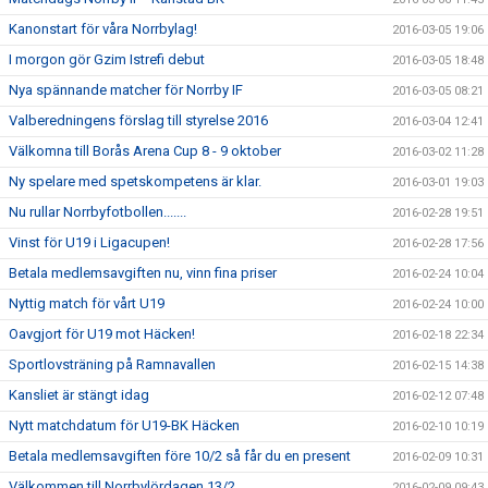
Kanonstart för våra Norrbylag!
2016-03-05 19:06
I morgon gör Gzim Istrefi debut
2016-03-05 18:48
Nya spännande matcher för Norrby IF
2016-03-05 08:21
Valberedningens förslag till styrelse 2016
2016-03-04 12:41
Välkomna till Borås Arena Cup 8 - 9 oktober
2016-03-02 11:28
Ny spelare med spetskompetens är klar.
2016-03-01 19:03
Nu rullar Norrbyfotbollen.......
2016-02-28 19:51
Vinst för U19 i Ligacupen!
2016-02-28 17:56
Betala medlemsavgiften nu, vinn fina priser
2016-02-24 10:04
Nyttig match för vårt U19
2016-02-24 10:00
Oavgjort för U19 mot Häcken!
2016-02-18 22:34
Sportlovsträning på Ramnavallen
2016-02-15 14:38
Kansliet är stängt idag
2016-02-12 07:48
Nytt matchdatum för U19-BK Häcken
2016-02-10 10:19
Betala medlemsavgiften före 10/2 så får du en present
2016-02-09 10:31
Välkommen till Norrbylördagen 13/2
2016-02-09 09:43