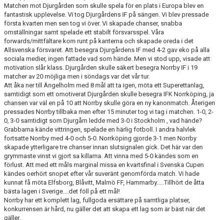
MATCHER
Matchen mot Djurgården som skulle spela för en plats i Europa blev en
fantastisk upplevelse. Vi tog Djurgårdens IF på sängen. Vi blev pressade
första kvarten men sen tog vi över. Vi skapade chanser, snabba
NÄRA NORRBY
omställningar samt spelade ett stabilt försvarsspel. Våra
forwards/mittfältare kom runt på kanterna och skapade oreda i det
VÄRDEGRUND
Allsvenska försvaret. Att besegra Djurgårdens IF med 4-2 gav eko på alla
sociala medier, ingen fattade vad som hände. Men vi stod upp, visade att
motivation slår klass. Djurgården skulle säkert besegra Norrby IF i 19
matcher av 20 möjliga men i söndags var det vår tur.
Att åka ner till Ängelholm med 8 mål att ta igen, möta ett Superettanlag,
samtidigt som ett omotiverat Djurgården skulle besegra IFK Norrköping, ja
chansen var väl en på 10 att Norrby skulle göra en ny kanonmatch. Återigen
pressades Norrby tillbaka men efter 15 minuter tog vi tag i matchen. 1-0, 2-
0, 3-0 samtidigt som Djurgårn ledde med 3-0 i Stockholm , vad hände?
Grabbarna kände vittringen, spelade en härlig fotboll. I andra halvlek
fortsatte Norrby med 4-0 och 5-0. Norrköping gjorde 3-1 men Norrby
skapade ytterligare tre chanser innan slutsignalen gick. Det här var den
grymmaste vinst vi gjort sa killarna. Att vinna med 5-0 kändes som en
förlust. Att med ett måls marginal missa en kvartsfinal i Svenska Cupen
kändes oerhört snopet efter vår suveränt genomförda match. Vi hade
kunnat få möta Elfsborg, Blåvitt, Malmö FF, Hammarby.....Tillhört de åtta
bästa lagen i Sverige....det föll på ett mål!
Norrby har ett komplett lag, fullgoda ersättare på samtliga platser,
konkurrensen är hård, nu gäller det att skapa ett lag som är bäst när det
gäller.