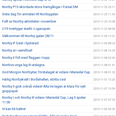
Norrby P15 skördade stora framgångar i Futsal DM
2015-11-29 20:11
Sista dag för anmälan till Norrbygalan
2015-11-23 11:59
Fullt av Norrby-aktiviteter i november
2015-11-23 10:08
U19 övertygar starkt i Ligacupen.
2015-11-22 08:58
Välkommen till Norrby-galan 28/11
2015-11-09 12:21
Norrby IF bäst i Sjuhärad
2015-11-09 08:23
Norrby är i semifinal!
2015-11-08 14:33
Norrby II föll med flaggan i topp
2015-11-08 02:36
Norrbvs unga lag III utslagna
2015-11-08 01:41
God Morgon Norrbyiter, förstalaget är vidare i Mariedal Cup
2015-11-08 01:32
Härlig Norrbykväll i Boråshallen, stötta oss!
2015-11-07 15:26
Norrby II gick också vidare! Alla tre lagen är klara för nytt
2015-11-07 15:09
gruppspel.
Norrby I och Norrby III vidare i Mariedal Cup, Lag II spelar
2015-11-07 07:33
11.00
Vi kan bli bättre!
2015-11-06 09:35