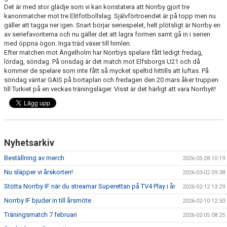
Det är med stor glädje som vi kan konstatera att Norrby gjort tre
kanonmatcher mot tre Elitfotbollslag. Självförtroendet är på topp men nu
gäller att tagga ner igen. Snart börjar seriespelet, helt plötsligt är Norrby en
av seriefavoriterna och nu gäller det att lagra formen samt gå in i serien
med öppna ögon. Inga träd växer till himlen.
Efter matchen mot Ängelholm har Norrbys spelare fått ledigt fredag,
lördag, söndag. På onsdag är det match mot Elfsborgs U21 och då
kommer de spelare som inte fått så mycket speltid hittills att luftas. På
söndag väntar GAIS på bortaplan och fredagen den 20 mars åker truppen
till Turkiet på en veckas träningsläger. Visst är det härligt att vara Norrbyit!
Nyhetsarkiv
Beställning av merch
2026-05-28 10:19
Nu släpper vi årskorten!
2026-03-02 09:38
Stötta Norrby IF när du streamar Superettan på TV4 Play i år
2026-02-12 13:29
Norrby IF bjuder in till årsmöte
2026-02-10 12:50
Träningsmatch 7 februari
2026-02-05 08:25