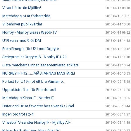
Vi var bättre än Mjällby!
2016-04-17 08:18
Matchdags, vi är förberedda
2016-04-15 19:31
Vi behöver publikvärdar
2016-04-14 10:30
Norrby - Mjällby visas i Webb-TV
2016-04-14 09:52
U19 vann med 9-0 i DM
2016-04-13 14:43
Premiärseger för U21 mot Örgryte
2016-04-12 10:42
Seriepremiär Örgryte IS - Norrby IF U21
2016-04-11 11:18
Sista matcherna innan seriepremiären är klara
2016-04-11 10:24
NORRBY IF P12.......MÄSTARNAS MÄSTARE!
2016-04-10 13:33
Förlust för U19 mot ett bra Värnamo.
2016-04-09 15:48
Upptaktsträffen för Ettanfotboll
2016-04-07 11:25
Matchdags Kinna IF - Norrby IF
2016-04-07 10:35
Öster och BP är favoriter hos Svenska Spel
2016-04-06 13:44
Ingen oro trots 2-4
2016-04-06 11:27
Vi webbTV-sänder Norrby IF - Mjällby AIF
2016-04-05 11:38
Kristoffer Strömberg klar på ett år
2016-04-05 10:47