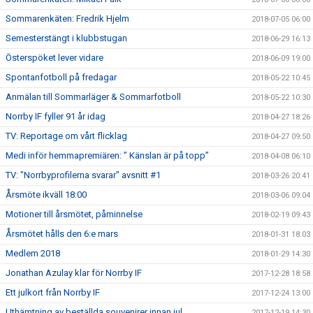
Sommarenkäten: Fredrik Hjelm
2018-07-05 06:00
Semesterstängt i klubbstugan
2018-06-29 16:13
Österspöket lever vidare
2018-06-09 19:00
Spontanfotboll på fredagar
2018-05-22 10:45
Anmälan till Sommarläger & Sommarfotboll
2018-05-22 10:30
Norrby IF fyller 91 år idag
2018-04-27 18:26
TV: Reportage om vårt flicklag
2018-04-27 09:50
Medi inför hemmapremiären: ” Känslan är på topp”
2018-04-08 06:10
TV: "Norrbyprofilerna svarar" avsnitt #1
2018-03-26 20:41
Årsmöte ikväll 18:00
2018-03-06 09:04
Motioner till årsmötet, påminnelse
2018-02-19 09:43
Årsmötet hålls den 6:e mars
2018-01-31 18:03
Medlem 2018
2018-01-29 14:30
Jonathan Azulay klar för Norrby IF
2017-12-28 18:58
Ett julkort från Norrby IF
2017-12-24 13:00
Uthämtning av beställda souvenirer innan jul
2017-12-19 14:30