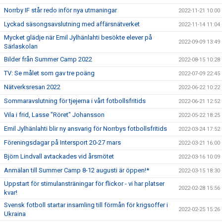
Norrby IF står redo inför nya utmaningar
2022-11-21 10:00
Lyckad säsongsavslutning med affärsnätverket
2022-11-14 11:04
Mycket glädje när Emil Jylhänlahti besökte elever på
2022-09-09 13:49
Särlaskolan
Bilder från Summer Camp 2022
2022-08-15 10:28
TV: Se målet som gav tre poäng
2022-07-09 22:45
Nätverksresan 2022
2022-06-22 10:22
Sommaravslutning för tjejerna i vårt fotbollsfritids
2022-06-21 12:52
Vila i frid, Lasse "Röret" Johansson
2022-05-22 18:25
Emil Jylhänlahti blir ny ansvarig för Norrbys fotbollsfritids
2022-03-24 17:52
Föreningsdagar på Intersport 20-27 mars
2022-03-21 16:00
Björn Lindvall avtackades vid årsmötet
2022-03-16 10:09
Anmälan till Summer Camp 8-12 augusti är öppen!*
2022-03-15 18:30
Uppstart för stimulansträningar för flickor - vi har platser
2022-02-28 15:56
kvar!
Svensk fotboll startar insamling till förmån för krigsoffer i
2022-02-25 15:26
Ukraina