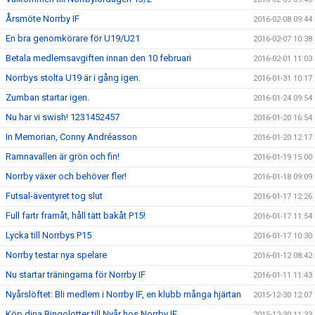
Årsmöte Norrby IF
2016-02-08 09:44
En bra genomkörare för U19/U21
2016-02-07 10:38
Betala medlemsavgiften innan den 10 februari
2016-02-01 11:03
Norrbys stolta U19 är i gång igen.
2016-01-31 10:17
Zumban startar igen.
2016-01-24 09:54
Nu har vi swish! 1231452457
2016-01-20 16:54
In Memorian, Conny Andréasson
2016-01-20 12:17
Ramnavallen är grön och fin!
2016-01-19 15:00
Norrby växer och behöver fler!
2016-01-18 09:09
Futsal-äventyret tog slut
2016-01-17 12:26
Full fartr framåt, håll tätt bakåt P15!
2016-01-17 11:54
Lycka till Norrbys P15
2016-01-17 10:30
Norrby testar nya spelare
2016-01-12 08:42
Nu startar träningarna för Norrby IF
2016-01-11 11:43
Nyårslöftet: Bli medlem i Norrby IF, en klubb många hjärtan
2015-12-30 12:07
Köp dina Bingolotter till Nyår hos Norrby IF
2015-12-30 11:33