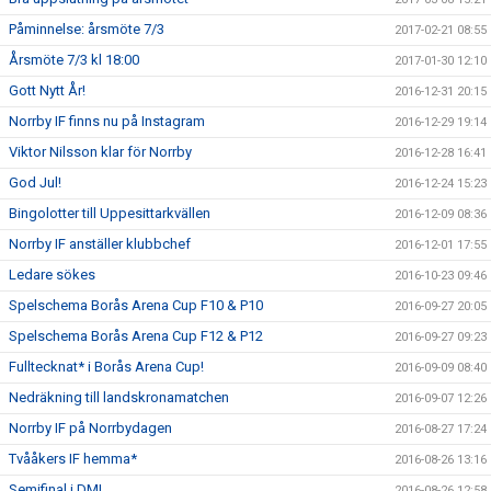
Påminnelse: årsmöte 7/3
2017-02-21 08:55
Årsmöte 7/3 kl 18:00
2017-01-30 12:10
Gott Nytt År!
2016-12-31 20:15
Norrby IF finns nu på Instagram
2016-12-29 19:14
Viktor Nilsson klar för Norrby
2016-12-28 16:41
God Jul!
2016-12-24 15:23
Bingolotter till Uppesittarkvällen
2016-12-09 08:36
Norrby IF anställer klubbchef
2016-12-01 17:55
Ledare sökes
2016-10-23 09:46
Spelschema Borås Arena Cup F10 & P10
2016-09-27 20:05
Spelschema Borås Arena Cup F12 & P12
2016-09-27 09:23
Fulltecknat* i Borås Arena Cup!
2016-09-09 08:40
Nedräkning till landskronamatchen
2016-09-07 12:26
Norrby IF på Norrbydagen
2016-08-27 17:24
Tvååkers IF hemma*
2016-08-26 13:16
Semifinal i DM!
2016-08-26 12:58