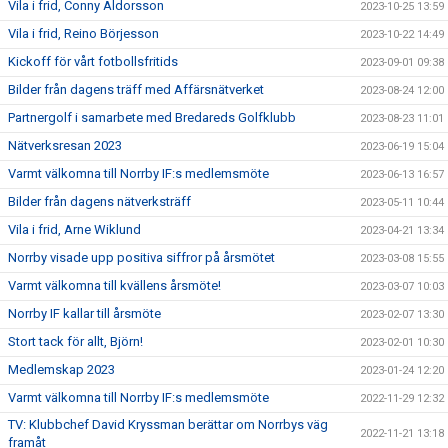
Vila i frid, Conny Aldorsson
2023-10-25 13:59
Vila i frid, Reino Börjesson
2023-10-22 14:49
Kickoff för vårt fotbollsfritids
2023-09-01 09:38
Bilder från dagens träff med Affärsnätverket
2023-08-24 12:00
Partnergolf i samarbete med Bredareds Golfklubb
2023-08-23 11:01
Nätverksresan 2023
2023-06-19 15:04
Varmt välkomna till Norrby IF:s medlemsmöte
2023-06-13 16:57
Bilder från dagens nätverksträff
2023-05-11 10:44
Vila i frid, Arne Wiklund
2023-04-21 13:34
Norrby visade upp positiva siffror på årsmötet
2023-03-08 15:55
Varmt välkomna till kvällens årsmöte!
2023-03-07 10:03
Norrby IF kallar till årsmöte
2023-02-07 13:30
Stort tack för allt, Björn!
2023-02-01 10:30
Medlemskap 2023
2023-01-24 12:20
Varmt välkomna till Norrby IF:s medlemsmöte
2022-11-29 12:32
TV: Klubbchef David Kryssman berättar om Norrbys väg
2022-11-21 13:18
framåt