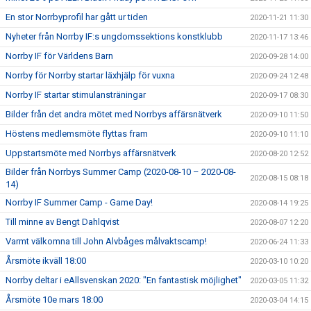
En stor Norrbyprofil har gått ur tiden
2020-11-21 11:30
Nyheter från Norrby IF:s ungdomssektions konstklubb
2020-11-17 13:46
Norrby IF för Världens Barn
2020-09-28 14:00
Norrby för Norrby startar läxhjälp för vuxna
2020-09-24 12:48
Norrby IF startar stimulansträningar
2020-09-17 08:30
Bilder från det andra mötet med Norrbys affärsnätverk
2020-09-10 11:50
Höstens medlemsmöte flyttas fram
2020-09-10 11:10
Uppstartsmöte med Norrbys affärsnätverk
2020-08-20 12:52
Bilder från Norrbys Summer Camp (2020-08-10 – 2020-08-
2020-08-15 08:18
14)
Norrby IF Summer Camp - Game Day!
2020-08-14 19:25
Till minne av Bengt Dahlqvist
2020-08-07 12:20
Varmt välkomna till John Alvbåges målvaktscamp!
2020-06-24 11:33
Årsmöte ikväll 18:00
2020-03-10 10:20
Norrby deltar i eAllsvenskan 2020: "En fantastisk möjlighet"
2020-03-05 11:32
Årsmöte 10e mars 18:00
2020-03-04 14:15