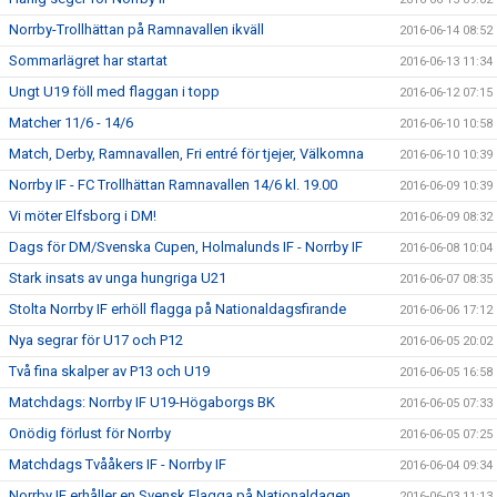
Norrby-Trollhättan på Ramnavallen ikväll
2016-06-14 08:52
Sommarlägret har startat
2016-06-13 11:34
Ungt U19 föll med flaggan i topp
2016-06-12 07:15
Matcher 11/6 - 14/6
2016-06-10 10:58
Match, Derby, Ramnavallen, Fri entré för tjejer, Välkomna
2016-06-10 10:39
Norrby IF - FC Trollhättan Ramnavallen 14/6 kl. 19.00
2016-06-09 10:39
Vi möter Elfsborg i DM!
2016-06-09 08:32
Dags för DM/Svenska Cupen, Holmalunds IF - Norrby IF
2016-06-08 10:04
Stark insats av unga hungriga U21
2016-06-07 08:35
Stolta Norrby IF erhöll flagga på Nationaldagsfirande
2016-06-06 17:12
Nya segrar för U17 och P12
2016-06-05 20:02
Två fina skalper av P13 och U19
2016-06-05 16:58
Matchdags: Norrby IF U19-Högaborgs BK
2016-06-05 07:33
Onödig förlust för Norrby
2016-06-05 07:25
Matchdags Tvååkers IF - Norrby IF
2016-06-04 09:34
Norrby IF erhåller en Svensk Flagga på Nationaldagen.
2016-06-03 11:13