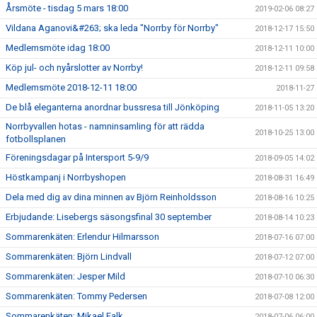
Årsmöte - tisdag 5 mars 18:00
2019-02-06 08:27
Vildana Aganovi&#263; ska leda "Norrby för Norrby"
2018-12-17 15:50
Medlemsmöte idag 18:00
2018-12-11 10:00
Köp jul- och nyårslotter av Norrby!
2018-12-11 09:58
Medlemsmöte 2018-12-11 18:00
2018-11-27
De blå eleganterna anordnar bussresa till Jönköping
2018-11-05 13:20
Norrbyvallen hotas - namninsamling för att rädda
2018-10-25 13:00
fotbollsplanen
Föreningsdagar på Intersport 5-9/9
2018-09-05 14:02
Höstkampanj i Norrbyshopen
2018-08-31 16:49
Dela med dig av dina minnen av Björn Reinholdsson
2018-08-16 10:25
Erbjudande: Lisebergs säsongsfinal 30 september
2018-08-14 10:23
Sommarenkäten: Erlendur Hilmarsson
2018-07-16 07:00
Sommarenkäten: Björn Lindvall
2018-07-12 07:00
Sommarenkäten: Jesper Mild
2018-07-10 06:30
Sommarenkäten: Tommy Pedersen
2018-07-08 12:00
Sommarenkäten: Mikael Falk
2018-07-06 06:00