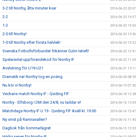
3-2 till Norrby, åtta minuter kvar
2016-06-23 20:07
2-2
2016-06-23 19:57
1-2
2016-06-23 19:50
2-0 till Norrby!
2016-06-23 19:36
1-0 till Norrby efter första halvlek!
2016-06-23 19:22
Svenska Fotbollsförbundet frikänner Gzim Istrefi!
2016-06-22 12:41
Spelaravtal-uppförandekod för Norrby IF
2016-06-22 11:59
Avslutning för U19-U21
2016-06-21 13:11
Dramatik när Norrby tog en poäng.
2016-06-20 08:39
Nu kör vi Norrby!
2016-06-19 07:30
Veckans match Norrby IF - Qviding FIF
2016-06-18 12:28
Norrby - Elfsborg i DM den 24/8, nu laddar vi!
2016-06-16 13:59
Matchdags Norrby IF U 19 - Qviding FIF ikväll kl. 19.00
2016-06-16 13:47
Ny vinst på Ramnavallen?
2016-06-16 11:40
Dagbok från Sommarlägret
2016-06-15 13:33
Härlig seger för Norrby IF
2016-06-15 09:02