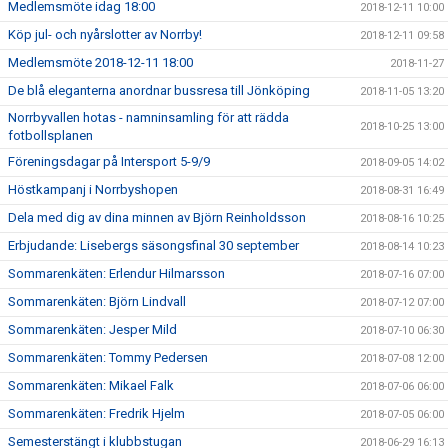
Medlemsmöte idag 18:00
2018-12-11 10:00
Köp jul- och nyårslotter av Norrby!
2018-12-11 09:58
Medlemsmöte 2018-12-11 18:00
2018-11-27
De blå eleganterna anordnar bussresa till Jönköping
2018-11-05 13:20
Norrbyvallen hotas - namninsamling för att rädda
2018-10-25 13:00
fotbollsplanen
Föreningsdagar på Intersport 5-9/9
2018-09-05 14:02
Höstkampanj i Norrbyshopen
2018-08-31 16:49
Dela med dig av dina minnen av Björn Reinholdsson
2018-08-16 10:25
Erbjudande: Lisebergs säsongsfinal 30 september
2018-08-14 10:23
Sommarenkäten: Erlendur Hilmarsson
2018-07-16 07:00
Sommarenkäten: Björn Lindvall
2018-07-12 07:00
Sommarenkäten: Jesper Mild
2018-07-10 06:30
Sommarenkäten: Tommy Pedersen
2018-07-08 12:00
Sommarenkäten: Mikael Falk
2018-07-06 06:00
Sommarenkäten: Fredrik Hjelm
2018-07-05 06:00
Semesterstängt i klubbstugan
2018-06-29 16:13