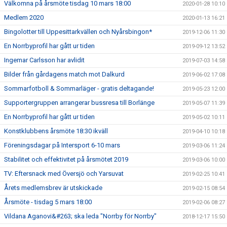
Välkomna på årsmöte tisdag 10 mars 18:00
2020-01-28 10:10
Medlem 2020
2020-01-13 16:21
Bingolotter till Uppesittarkvällen och Nyårsbingon*
2019-12-06 11:30
En Norrbyprofil har gått ur tiden
2019-09-12 13:52
Ingemar Carlsson har avlidit
2019-07-03 14:58
Bilder från gårdagens match mot Dalkurd
2019-06-02 17:08
Sommarfotboll & Sommarläger - gratis deltagande!
2019-05-23 12:00
Supportergruppen arrangerar bussresa till Borlänge
2019-05-07 11:39
En Norrbyprofil har gått ur tiden
2019-05-02 10:11
Konstklubbens årsmöte 18:30 ikväll
2019-04-10 10:18
Föreningsdagar på Intersport 6-10 mars
2019-03-06 11:24
Stabilitet och effektivitet på årsmötet 2019
2019-03-06 10:00
TV: Eftersnack med Översjö och Yarsuvat
2019-02-25 10:41
Årets medlemsbrev är utskickade
2019-02-15 08:54
Årsmöte - tisdag 5 mars 18:00
2019-02-06 08:27
Vildana Aganovi&#263; ska leda "Norrby för Norrby"
2018-12-17 15:50