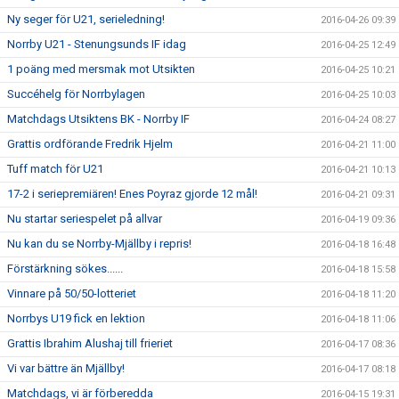
Ny seger för U21, serieledning!
2016-04-26 09:39
Norrby U21 - Stenungsunds IF idag
2016-04-25 12:49
1 poäng med mersmak mot Utsikten
2016-04-25 10:21
Succéhelg för Norrbylagen
2016-04-25 10:03
Matchdags Utsiktens BK - Norrby IF
2016-04-24 08:27
Grattis ordförande Fredrik Hjelm
2016-04-21 11:00
Tuff match för U21
2016-04-21 10:13
17-2 i seriepremiären! Enes Poyraz gjorde 12 mål!
2016-04-21 09:31
Nu startar seriespelet på allvar
2016-04-19 09:36
Nu kan du se Norrby-Mjällby i repris!
2016-04-18 16:48
Förstärkning sökes......
2016-04-18 15:58
Vinnare på 50/50-lotteriet
2016-04-18 11:20
Norrbys U19 fick en lektion
2016-04-18 11:06
Grattis Ibrahim Alushaj till frieriet
2016-04-17 08:36
Vi var bättre än Mjällby!
2016-04-17 08:18
Matchdags, vi är förberedda
2016-04-15 19:31