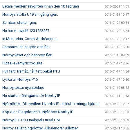
Betala medlemsavgiften innan den 10 februari
2016-02-01 11:03
Norrbys stolta U19 är i gång igen.
2016-01-31 10:17
Zumban startar igen.
2016-01-24 09:54
Nu har vi swish! 1231452457
2016-01-20 16:54
In Memorian, Conny Andréasson
2016-01-20 12:17
Ramnavallen är grön och fin!
2016-01-19 15:00
Norrby växer och behöver fler!
2016-01-18 09:09
Futsal-äventyret tog slut
2016-01-17 12:26
Full fartr framåt, håll tätt bakåt P15!
2016-01-17 11:54
Lycka till Norrbys P15
2016-01-17 10:30
Norrby testar nya spelare
2016-01-12 08:42
Nu startar träningarna för Norrby IF
2016-01-11 11:43
Nyårslöftet: Bli medlem i Norrby IF, en klubb många hjärtan
2015-12-30 12:07
Köp dina Bingolotter till Nyår hos Norrby IF
2015-12-30 11:33
Norrby IF P15 i Finalspel Futsal DM
2015-12-30 10:53
Norrby säljer bingolotter, julkalendrar, jullotter
2015-12-21 10:55