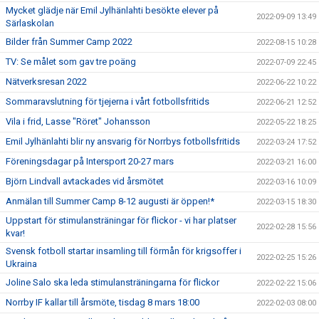
Mycket glädje när Emil Jylhänlahti besökte elever på
2022-09-09 13:49
Särlaskolan
Bilder från Summer Camp 2022
2022-08-15 10:28
TV: Se målet som gav tre poäng
2022-07-09 22:45
Nätverksresan 2022
2022-06-22 10:22
Sommaravslutning för tjejerna i vårt fotbollsfritids
2022-06-21 12:52
Vila i frid, Lasse "Röret" Johansson
2022-05-22 18:25
Emil Jylhänlahti blir ny ansvarig för Norrbys fotbollsfritids
2022-03-24 17:52
Föreningsdagar på Intersport 20-27 mars
2022-03-21 16:00
Björn Lindvall avtackades vid årsmötet
2022-03-16 10:09
Anmälan till Summer Camp 8-12 augusti är öppen!*
2022-03-15 18:30
Uppstart för stimulansträningar för flickor - vi har platser
2022-02-28 15:56
kvar!
Svensk fotboll startar insamling till förmån för krigsoffer i
2022-02-25 15:26
Ukraina
Joline Salo ska leda stimulansträningarna för flickor
2022-02-22 15:06
Norrby IF kallar till årsmöte, tisdag 8 mars 18:00
2022-02-03 08:00