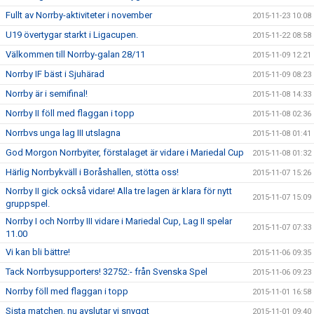
Fullt av Norrby-aktiviteter i november
2015-11-23 10:08
U19 övertygar starkt i Ligacupen.
2015-11-22 08:58
Välkommen till Norrby-galan 28/11
2015-11-09 12:21
Norrby IF bäst i Sjuhärad
2015-11-09 08:23
Norrby är i semifinal!
2015-11-08 14:33
Norrby II föll med flaggan i topp
2015-11-08 02:36
Norrbvs unga lag III utslagna
2015-11-08 01:41
God Morgon Norrbyiter, förstalaget är vidare i Mariedal Cup
2015-11-08 01:32
Härlig Norrbykväll i Boråshallen, stötta oss!
2015-11-07 15:26
Norrby II gick också vidare! Alla tre lagen är klara för nytt
2015-11-07 15:09
gruppspel.
Norrby I och Norrby III vidare i Mariedal Cup, Lag II spelar
2015-11-07 07:33
11.00
Vi kan bli bättre!
2015-11-06 09:35
Tack Norrbysupporters! 32752:- från Svenska Spel
2015-11-06 09:23
Norrby föll med flaggan i topp
2015-11-01 16:58
Sista matchen, nu avslutar vi snyggt
2015-11-01 09:40