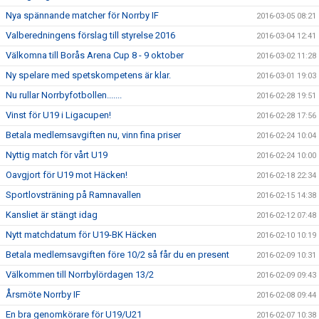
Nya spännande matcher för Norrby IF
2016-03-05 08:21
Valberedningens förslag till styrelse 2016
2016-03-04 12:41
Välkomna till Borås Arena Cup 8 - 9 oktober
2016-03-02 11:28
Ny spelare med spetskompetens är klar.
2016-03-01 19:03
Nu rullar Norrbyfotbollen.......
2016-02-28 19:51
Vinst för U19 i Ligacupen!
2016-02-28 17:56
Betala medlemsavgiften nu, vinn fina priser
2016-02-24 10:04
Nyttig match för vårt U19
2016-02-24 10:00
Oavgjort för U19 mot Häcken!
2016-02-18 22:34
Sportlovsträning på Ramnavallen
2016-02-15 14:38
Kansliet är stängt idag
2016-02-12 07:48
Nytt matchdatum för U19-BK Häcken
2016-02-10 10:19
Betala medlemsavgiften före 10/2 så får du en present
2016-02-09 10:31
Välkommen till Norrbylördagen 13/2
2016-02-09 09:43
Årsmöte Norrby IF
2016-02-08 09:44
En bra genomkörare för U19/U21
2016-02-07 10:38