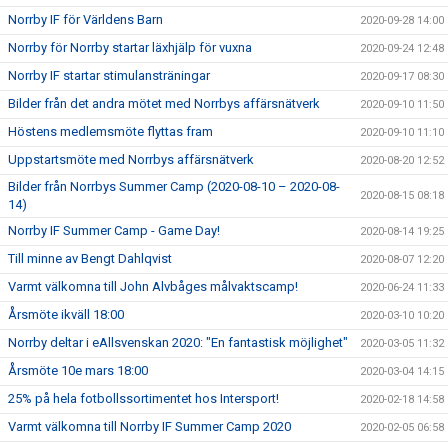
Norrby IF för Världens Barn
2020-09-28 14:00
Norrby för Norrby startar läxhjälp för vuxna
2020-09-24 12:48
Norrby IF startar stimulansträningar
2020-09-17 08:30
Bilder från det andra mötet med Norrbys affärsnätverk
2020-09-10 11:50
Höstens medlemsmöte flyttas fram
2020-09-10 11:10
Uppstartsmöte med Norrbys affärsnätverk
2020-08-20 12:52
Bilder från Norrbys Summer Camp (2020-08-10 – 2020-08-
2020-08-15 08:18
14)
Norrby IF Summer Camp - Game Day!
2020-08-14 19:25
Till minne av Bengt Dahlqvist
2020-08-07 12:20
Varmt välkomna till John Alvbåges målvaktscamp!
2020-06-24 11:33
Årsmöte ikväll 18:00
2020-03-10 10:20
Norrby deltar i eAllsvenskan 2020: "En fantastisk möjlighet"
2020-03-05 11:32
Årsmöte 10e mars 18:00
2020-03-04 14:15
25% på hela fotbollssortimentet hos Intersport!
2020-02-18 14:58
Varmt välkomna till Norrby IF Summer Camp 2020
2020-02-05 06:58