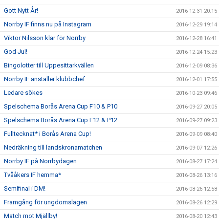
Gott Nytt År!
2016-12-31 20:15
Norrby IF finns nu på Instagram
2016-12-29 19:14
Viktor Nilsson klar för Norrby
2016-12-28 16:41
God Jul!
2016-12-24 15:23
Bingolotter till Uppesittarkvällen
2016-12-09 08:36
Norrby IF anställer klubbchef
2016-12-01 17:55
Ledare sökes
2016-10-23 09:46
Spelschema Borås Arena Cup F10 & P10
2016-09-27 20:05
Spelschema Borås Arena Cup F12 & P12
2016-09-27 09:23
Fulltecknat* i Borås Arena Cup!
2016-09-09 08:40
Nedräkning till landskronamatchen
2016-09-07 12:26
Norrby IF på Norrbydagen
2016-08-27 17:24
Tvååkers IF hemma*
2016-08-26 13:16
Semifinal i DM!
2016-08-26 12:58
Framgång för ungdomslagen
2016-08-26 12:29
Match mot Mjällby!
2016-08-20 12:43