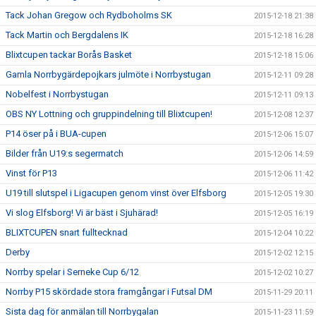
Tack Johan Gregow och Rydboholms SK
2015-12-18 21:38
Tack Martin och Bergdalens IK
2015-12-18 16:28
Blixtcupen tackar Borås Basket
2015-12-18 15:06
Gamla Norrbygärdepojkars julmöte i Norrbystugan
2015-12-11 09:28
Nobelfest i Norrbystugan
2015-12-11 09:13
OBS NY Lottning och gruppindelning till Blixtcupen!
2015-12-08 12:37
P14 öser på i BUA-cupen
2015-12-06 15:07
Bilder från U19:s segermatch
2015-12-06 14:59
Vinst för P13
2015-12-06 11:42
U19 till slutspel i Ligacupen genom vinst över Elfsborg
2015-12-05 19:30
Vi slog Elfsborg! Vi är bäst i Sjuhärad!
2015-12-05 16:19
BLIXTCUPEN snart fulltecknad
2015-12-04 10:22
Derby
2015-12-02 12:15
Norrby spelar i Serneke Cup 6/12
2015-12-02 10:27
Norrby P15 skördade stora framgångar i Futsal DM
2015-11-29 20:11
Sista dag för anmälan till Norrbygalan
2015-11-23 11:59