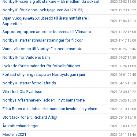
Norrby IF växer sig allt starkare – bli medlem du också!
2022-02-02 16:00
Norrby IF för Kvinno- och tjejjouren &#128153;
2021-12-23 18:22
Dijan Vukojevi&#263; utsedd till årets mittfältare i
2021-12-06 19:14
Superettan
Supportergruppen anordnar bussresa till Värnamo
2021-11-22 18:00
Norrby IF startar stimulansträningar för flickor
2021-11-17 16:00
Varmt välkomna till Norrby IF:s medlemsmöte
2021-10-26 08:46
Norrby IF för Världens barn
2021-09-27 14:30
Lyckade första månader för fotbollsfritidset
2021-06-24 11:09
Fortsatt uthyrningsstopp av Norrbystugan i juni
2021-06-01 09:45
Norrby IF startar fotbollsfritids
2021-04-15 10:50
Vila i frid, Ola Evaldsson
2021-03-30 12:22
Norrbys Affärsnätverk ledde till nytt samarbete
2021-03-25 13:53
Erika Burén och Johan Hermansson invalda i styrelsen
2021-03-10 15:00
Stort tack för allt, Rickard Ärlig!
2021-03-10 13:18
Årsmöteshandlingar
2021-03-03 15:52
Medlem 2021
2021-02-11 11:46