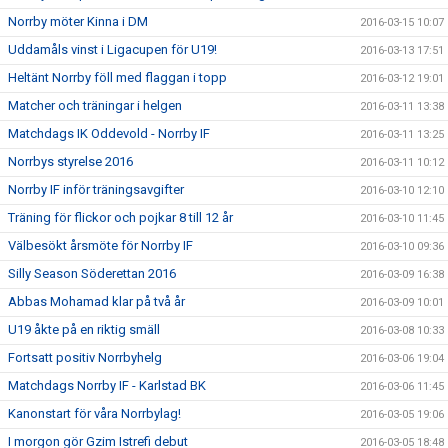
Norrby möter Kinna i DM
2016-03-15 10:07
Uddamåls vinst i Ligacupen för U19!
2016-03-13 17:51
Heltänt Norrby föll med flaggan i topp
2016-03-12 19:01
Matcher och träningar i helgen
2016-03-11 13:38
Matchdags IK Oddevold - Norrby IF
2016-03-11 13:25
Norrbys styrelse 2016
2016-03-11 10:12
Norrby IF inför träningsavgifter
2016-03-10 12:10
Träning för flickor och pojkar 8 till 12 år
2016-03-10 11:45
Välbesökt årsmöte för Norrby IF
2016-03-10 09:36
Silly Season Söderettan 2016
2016-03-09 16:38
Abbas Mohamad klar på två år
2016-03-09 10:01
U19 åkte på en riktig smäll
2016-03-08 10:33
Fortsatt positiv Norrbyhelg
2016-03-06 19:04
Matchdags Norrby IF - Karlstad BK
2016-03-06 11:45
Kanonstart för våra Norrbylag!
2016-03-05 19:06
I morgon gör Gzim Istrefi debut
2016-03-05 18:48