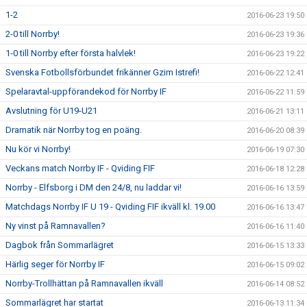
1-2
2016-06-23 19:50
2-0 till Norrby!
2016-06-23 19:36
1-0 till Norrby efter första halvlek!
2016-06-23 19:22
Svenska Fotbollsförbundet frikänner Gzim Istrefi!
2016-06-22 12:41
Spelaravtal-uppförandekod för Norrby IF
2016-06-22 11:59
Avslutning för U19-U21
2016-06-21 13:11
Dramatik när Norrby tog en poäng.
2016-06-20 08:39
Nu kör vi Norrby!
2016-06-19 07:30
Veckans match Norrby IF - Qviding FIF
2016-06-18 12:28
Norrby - Elfsborg i DM den 24/8, nu laddar vi!
2016-06-16 13:59
Matchdags Norrby IF U 19 - Qviding FIF ikväll kl. 19.00
2016-06-16 13:47
Ny vinst på Ramnavallen?
2016-06-16 11:40
Dagbok från Sommarlägret
2016-06-15 13:33
Härlig seger för Norrby IF
2016-06-15 09:02
Norrby-Trollhättan på Ramnavallen ikväll
2016-06-14 08:52
Sommarlägret har startat
2016-06-13 11:34