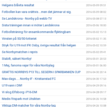
Helgens blåvita resultat
2016-05-09 09:51
Fotbollen kan vara orättvis....men det jämnar ut sig.
2016-05-09 08:02
Se Landskrona - Norrby på webb-TV
2016-05-08 07:13
Sista träningen innan vi möter Landskrona
2016-05-06 18:00
Fotbollsträning för ensamkommande flyktingbarn
2016-05-02 15:13
Vinsten på 50/50-lotteriet
2016-05-02 11:35
Stryk för U19 mot IFK Osby, övriga resultat från helgen
2016-05-02 10:59
Se Norrbymatchen i repris
2016-05-02 09:41
Stabilt, säkert Norrby!
2016-05-01 20:53
1 Maj, fanorna vajar för våra Norrbylag
2016-05-01 06:00
GRATTIS NORRBYS P13 TILL SEGERN I SPARBANKEN CUP
2016-04-30 20:14
Max-dags......Norrby IF - Kristianstad FC
2016-04-30 17:53
U19 vann i DM!
2016-04-29 09:16
Vi slog Elfsborg i P16-DM
2016-04-28 09:17
Medis frispark mot Utsikten
2016-04-26 14:58
Viktiga DM-matcher för våra Norrby-lag
2016-04-26 10:08