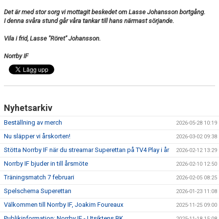
Det är med stor sorg vi mottagit beskedet om Lasse Johansson bortgång.
I denna svåra stund går våra tankar till hans närmast sörjande.
Vila i frid, Lasse "Röret" Johansson.
Norrby IF
Nyhetsarkiv
Beställning av merch
2026-05-28 10:19
Nu släpper vi årskorten!
2026-03-02 09:38
Stötta Norrby IF när du streamar Superettan på TV4 Play i år
2026-02-12 13:29
Norrby IF bjuder in till årsmöte
2026-02-10 12:50
Träningsmatch 7 februari
2026-02-05 08:25
Spelschema Superettan
2026-01-23 11:08
Välkommen till Norrby IF, Joakim Foureaux
2025-11-25 09:00
Publikinformation: Norrby IF - Utsiktens BK
2025-11-18 15:08