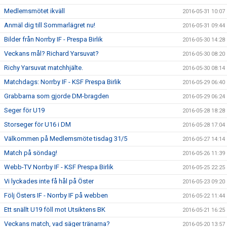
Medlemsmötet ikväll
2016-05-31 10:07
Anmäl dig till Sommarlägret nu!
2016-05-31 09:44
Bilder från Norrby IF - Prespa Birlik
2016-05-30 14:28
Veckans mål? Richard Yarsuvat?
2016-05-30 08:20
Richy Yarsuvat matchhjälte.
2016-05-30 08:14
Matchdags: Norrby IF - KSF Prespa Birlik
2016-05-29 06:40
Grabbarna som gjorde DM-bragden
2016-05-29 06:24
Seger för U19
2016-05-28 18:28
Storseger för U16 i DM
2016-05-28 17:04
Välkommen på Medlemsmöte tisdag 31/5
2016-05-27 14:14
Match på söndag!
2016-05-26 11:39
Webb-TV Norrby IF - KSF Prespa Birlik
2016-05-25 22:25
Vi lyckades inte få hål på Öster
2016-05-23 09:20
Följ Östers IF - Norrby IF på webben
2016-05-22 11:44
Ett snällt U19 föll mot Utsiktens BK
2016-05-21 16:25
Veckans match, vad säger tränarna?
2016-05-20 13:57