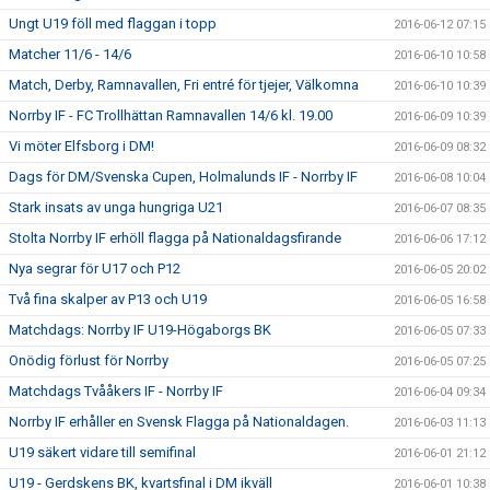
Ungt U19 föll med flaggan i topp
2016-06-12 07:15
Matcher 11/6 - 14/6
2016-06-10 10:58
Match, Derby, Ramnavallen, Fri entré för tjejer, Välkomna
2016-06-10 10:39
Norrby IF - FC Trollhättan Ramnavallen 14/6 kl. 19.00
2016-06-09 10:39
Vi möter Elfsborg i DM!
2016-06-09 08:32
Dags för DM/Svenska Cupen, Holmalunds IF - Norrby IF
2016-06-08 10:04
Stark insats av unga hungriga U21
2016-06-07 08:35
Stolta Norrby IF erhöll flagga på Nationaldagsfirande
2016-06-06 17:12
Nya segrar för U17 och P12
2016-06-05 20:02
Två fina skalper av P13 och U19
2016-06-05 16:58
Matchdags: Norrby IF U19-Högaborgs BK
2016-06-05 07:33
Onödig förlust för Norrby
2016-06-05 07:25
Matchdags Tvååkers IF - Norrby IF
2016-06-04 09:34
Norrby IF erhåller en Svensk Flagga på Nationaldagen.
2016-06-03 11:13
U19 säkert vidare till semifinal
2016-06-01 21:12
U19 - Gerdskens BK, kvartsfinal i DM ikväll
2016-06-01 10:38