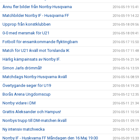
Ännu fler bilder från Norrby-Husqvarna
2016-05-19 15:41
Matchbilder Norrby IF - Husqvarna FF
2016-05-19 14:22
Upprop från konstklubben
2016-05-18 09:56
0-0 med mersmak för U21
2016-05-18 09:41
Fotboll för ensamkommande flyktingbarn
2016-05-17 15:50
Match för U21 ikväll mot Torslanda IK
2016-05-17 11:48
Härlig kämpainsats av Norrby IF.
2016-05-16 21:54
Simon Jarls drömmål!
2016-05-16 13:59
Matchdags Norrby-Husqvarna ikväll
2016-05-16 08:59
Övertygande seger för U19
2016-05-14 19:20
Borås Arena Ungdomscup
2016-05-12 12:35
Norrby vidare i DM
2016-05-11 21:34
Grattis Aleksander och Hampus!
2016-05-11 10:54
Norrbys trupp till DM-matchen ikväll
2016-05-11 09:19
Ny intensiv matchvecka
2016-05-10 14:31
Norrby IF - Huskvarna FF Måndagen den 16 Maj 19.00
2016-05-09 15:33