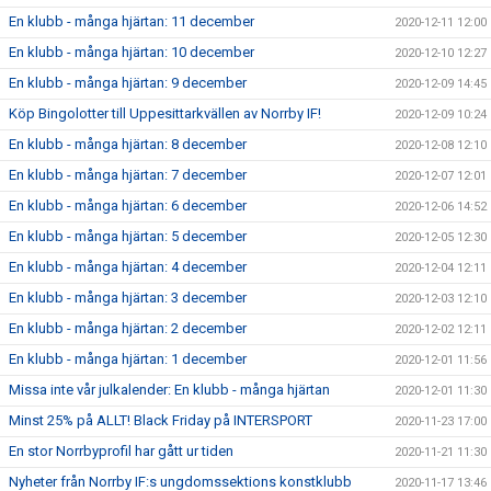
En klubb - många hjärtan: 11 december
2020-12-11 12:00
En klubb - många hjärtan: 10 december
2020-12-10 12:27
En klubb - många hjärtan: 9 december
2020-12-09 14:45
Köp Bingolotter till Uppesittarkvällen av Norrby IF!
2020-12-09 10:24
En klubb - många hjärtan: 8 december
2020-12-08 12:10
En klubb - många hjärtan: 7 december
2020-12-07 12:01
En klubb - många hjärtan: 6 december
2020-12-06 14:52
En klubb - många hjärtan: 5 december
2020-12-05 12:30
En klubb - många hjärtan: 4 december
2020-12-04 12:11
En klubb - många hjärtan: 3 december
2020-12-03 12:10
En klubb - många hjärtan: 2 december
2020-12-02 12:11
En klubb - många hjärtan: 1 december
2020-12-01 11:56
Missa inte vår julkalender: En klubb - många hjärtan
2020-12-01 11:30
Minst 25% på ALLT! Black Friday på INTERSPORT
2020-11-23 17:00
En stor Norrbyprofil har gått ur tiden
2020-11-21 11:30
Nyheter från Norrby IF:s ungdomssektions konstklubb
2020-11-17 13:46