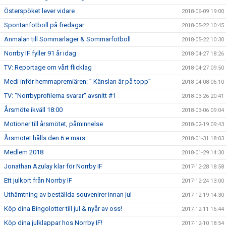
Österspöket lever vidare
2018-06-09 19:00
Spontanfotboll på fredagar
2018-05-22 10:45
Anmälan till Sommarläger & Sommarfotboll
2018-05-22 10:30
Norrby IF fyller 91 år idag
2018-04-27 18:26
TV: Reportage om vårt flicklag
2018-04-27 09:50
Medi inför hemmapremiären: ” Känslan är på topp”
2018-04-08 06:10
TV: "Norrbyprofilerna svarar" avsnitt #1
2018-03-26 20:41
Årsmöte ikväll 18:00
2018-03-06 09:04
Motioner till årsmötet, påminnelse
2018-02-19 09:43
Årsmötet hålls den 6:e mars
2018-01-31 18:03
Medlem 2018
2018-01-29 14:30
Jonathan Azulay klar för Norrby IF
2017-12-28 18:58
Ett julkort från Norrby IF
2017-12-24 13:00
Uthämtning av beställda souvenirer innan jul
2017-12-19 14:30
Köp dina Bingolotter till jul & nyår av oss!
2017-12-11 16:44
Köp dina julklappar hos Norrby IF!
2017-12-10 18:54