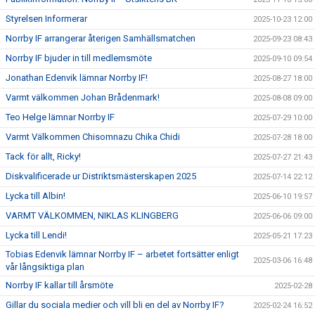
Styrelsen Informerar
2025-10-23 12:00
Norrby IF arrangerar återigen Samhällsmatchen
2025-09-23 08:43
Norrby IF bjuder in till medlemsmöte
2025-09-10 09:54
Jonathan Edenvik lämnar Norrby IF!
2025-08-27 18:00
Varmt välkommen Johan Brådenmark!
2025-08-08 09:00
Teo Helge lämnar Norrby IF
2025-07-29 10:00
Varmt Välkommen Chisomnazu Chika Chidi
2025-07-28 18:00
Tack för allt, Ricky!
2025-07-27 21:43
Diskvalificerade ur Distriktsmästerskapen 2025
2025-07-14 22:12
Lycka till Albin!
2025-06-10 19:57
VARMT VÄLKOMMEN, NIKLAS KLINGBERG
2025-06-06 09:00
Lycka till Lendi!
2025-05-21 17:23
Tobias Edenvik lämnar Norrby IF – arbetet fortsätter enligt
2025-03-06 16:48
vår långsiktiga plan
Norrby IF kallar till årsmöte
2025-02-28
Gillar du sociala medier och vill bli en del av Norrby IF?
2025-02-24 16:52