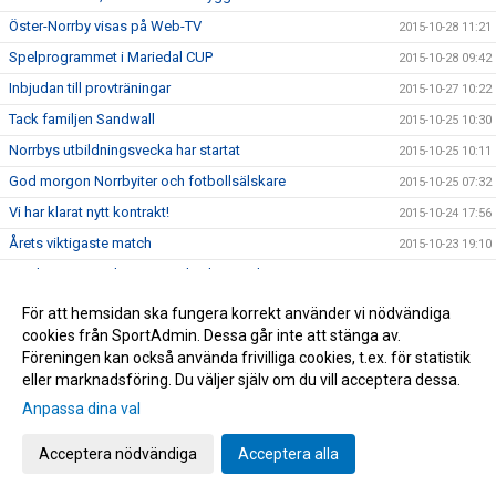
Öster-Norrby visas på Web-TV
2015-10-28 11:21
Spelprogrammet i Mariedal CUP
2015-10-28 09:42
Inbjudan till provträningar
2015-10-27 10:22
Tack familjen Sandwall
2015-10-25 10:30
Norrbys utbildningsvecka har startat
2015-10-25 10:11
God morgon Norrbyiter och fotbollsälskare
2015-10-25 07:32
Vi har klarat nytt kontrakt!
2015-10-24 17:56
Årets viktigaste match
2015-10-23 19:10
Norrbys P15 spelar DM/SM-kval i Futsal
2015-10-23 10:20
Nu gäller det! Vinna eller försvinna!
2015-10-22 09:40
För att hemsidan ska fungera korrekt använder vi nödvändiga
cookies från SportAdmin. Dessa går inte att stänga av.
Grattis Raymond Fridén
2015-10-20 14:24
Föreningen kan också använda frivilliga cookies, t.ex. för statistik
Norrby orkade inte
2015-10-17 16:45
eller marknadsföring. Du väljer själv om du vill acceptera dessa.
Följ Norrby-matchen live via Borås Tidning
2015-10-16 17:15
Anpassa dina val
NORRBYGALAN DEN 28 NOVEMBER
2015-10-16 13:20
Acceptera nödvändiga
Acceptera alla
Zumban startar 18.30 idag
2015-10-14 13:53
BLIXTCUPEN 2015
2015-10-14 10:57