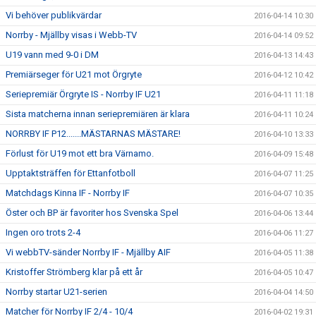
Vi behöver publikvärdar
2016-04-14 10:30
Norrby - Mjällby visas i Webb-TV
2016-04-14 09:52
U19 vann med 9-0 i DM
2016-04-13 14:43
Premiärseger för U21 mot Örgryte
2016-04-12 10:42
Seriepremiär Örgryte IS - Norrby IF U21
2016-04-11 11:18
Sista matcherna innan seriepremiären är klara
2016-04-11 10:24
NORRBY IF P12.......MÄSTARNAS MÄSTARE!
2016-04-10 13:33
Förlust för U19 mot ett bra Värnamo.
2016-04-09 15:48
Upptaktsträffen för Ettanfotboll
2016-04-07 11:25
Matchdags Kinna IF - Norrby IF
2016-04-07 10:35
Öster och BP är favoriter hos Svenska Spel
2016-04-06 13:44
Ingen oro trots 2-4
2016-04-06 11:27
Vi webbTV-sänder Norrby IF - Mjällby AIF
2016-04-05 11:38
Kristoffer Strömberg klar på ett år
2016-04-05 10:47
Norrby startar U21-serien
2016-04-04 14:50
Matcher för Norrby IF 2/4 - 10/4
2016-04-02 19:31