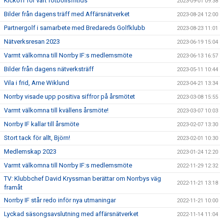
Kickoff för vårt fotbollsfritids
2023-09-01 09:38
Bilder från dagens träff med Affärsnätverket
2023-08-24 12:00
Partnergolf i samarbete med Bredareds Golfklubb
2023-08-23 11:01
Nätverksresan 2023
2023-06-19 15:04
Varmt välkomna till Norrby IF:s medlemsmöte
2023-06-13 16:57
Bilder från dagens nätverksträff
2023-05-11 10:44
Vila i frid, Arne Wiklund
2023-04-21 13:34
Norrby visade upp positiva siffror på årsmötet
2023-03-08 15:55
Varmt välkomna till kvällens årsmöte!
2023-03-07 10:03
Norrby IF kallar till årsmöte
2023-02-07 13:30
Stort tack för allt, Björn!
2023-02-01 10:30
Medlemskap 2023
2023-01-24 12:20
Varmt välkomna till Norrby IF:s medlemsmöte
2022-11-29 12:32
TV: Klubbchef David Kryssman berättar om Norrbys väg
2022-11-21 13:18
framåt
Norrby IF står redo inför nya utmaningar
2022-11-21 10:00
Lyckad säsongsavslutning med affärsnätverket
2022-11-14 11:04