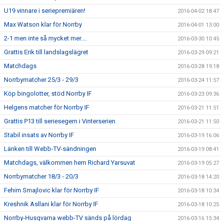
U19 vinnare i seriepremiären!
2016-04-02 18:47
Max Watson klar för Norrby
2016-04-01 13:00
2-1 men inte så mycket mer....
2016-03-30 10:45
Grattis Erik till landslagslägret
2016-03-29 09:21
Matchdags
2016-03-28 19:18
Norrbymatcher 25/3 - 29/3
2016-03-24 11:57
Köp bingolotter, stöd Norrby IF
2016-03-23 09:36
Helgens matcher för Norrby IF
2016-03-21 11:51
Grattis P13 till seriesegern i Vinterserien
2016-03-21 11:50
Stabil insats av Norrby IF
2016-03-19 16:06
Länken till Webb-TV-sändningen
2016-03-19 08:41
Matchdags, välkommen hem Richard Yarsuvat
2016-03-19 05:27
Norrbymatcher 18/3 - 20/3
2016-03-18 14:20
Fehim Smajlovic klar för Norrby IF
2016-03-18 10:34
Kreshnik Asllani klar för Norrby IF
2016-03-18 10:25
Norrby-Husqvarna webb-TV sänds på lördag
2016-03-16 15:34