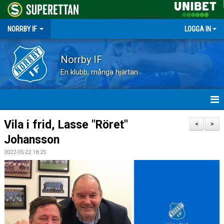
NORRBY IF
LOGGA IN
Norrby IF
En klubb, många hjärtan
HEM
Vila i frid, Lasse "Röret"
<
>
Johansson
NYHETER
2022-05-22 18:25
FÖRENINGEN
KALENDER
VÅRA LAG