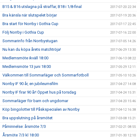
B15 & B16 utslagna på straffar, B18 i 1/8-final
2017-07-20 22:34
Bra känsla när slutspelet börjar
2017-07-19 20:36
Bra start för Norrby i Gothia Cup
2017-07-17 22:45
Följ Norrby i Gothia Cup
2017-07-16 22:00
Sommarinfo från Norrbystugan
2017-07-05 14:26
Nu kan du köpa årets matchtröja!
2017-06-29 13:30
Medlemsmöte ikväll 18:00
2017-06-13 08:22
Medlemsmöte 13 juni 18:00
2017-05-29 12:11
Välkommen till Sommarläger och Sommarfotboll
2017-05-10 10:26
Norrby IF 90 år, en jubileumsfilm
2017-04-27 14:08
Norrby IF firar 90 år! Öppet hus på torsdag
2017-04-24 15:31
Sommarläger för barn och ungdomar
2017-04-20 15:46
Köp bingolotter till Påskspecialen av Norrby
2017-04-12 16:38
Bra uppslutning på årsmötet
2017-03-08 15:21
Påminnelse: årsmöte 7/3
2017-02-21 08:55
Årsmöte 7/3 kl 18:00
2017-01-30 12:10