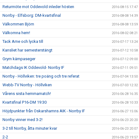
Returmöte mot Oddevold inleder hösten
2016-08-15 17:47
Norrby - Elfsborg: DM-kvartsfinal
2016-08-08 14:39
Välkommen Björn
2016-08-08 13:59
Välkomna hem!
2016-08-02 08:21
Tack Arne och lycka till
2016-07-17 13:24
Kansliet har semesterstängt
2016-07-12 10:58
Grym kämpaseger
2016-07-12 09:00
Matchdags IK Oddevold- Norrby IF
2016-07-11 09:51
Norrby - Höllviken: tre poäng och tre referat
2016-07-04 13:50
Webb-TV Norrby - Höllviken
2016-07-03 12:32
Vårens sista hemmamatch!
2016-06-28 16:35
Kvartsfinal P16-DM 19:30
2016-06-28 10:33
Höjdpunkter från Oskarshamns AIK - Norrby IF
2016-06-27 15:06
Norrby vinner med 3-2!
2016-06-23 20:20
3-2 till Norrby, åtta minuter kvar
2016-06-23 20:07
2-2
2016-06-23 19:57