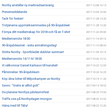
Norrby anställer ny marknadsansvarig
2017-12-08 16:13
Pressmeddelande
2017-12-04 16:00
Tack för festen!
2017-11-28 13:20
Trotjänarna uppmärksammades på 90-årsjubileet
2017-11-28 13:20
Förnya ditt medlemskap för 2018 och få en T-shirt
2017-11-24 09:00
Medlemsmöte 18:00
2017-11-14 09:15
90-årsjubileumet - sista anmälningsdag!
2017-11-10 08:43
Stötta Norrby - Sportbladet dubblar summan!
2017-11-09 10:15
Medlemsmöte 14/11 kl 18:00
2017-10-26 15:16
Vi välkomnar Daniel Karlsson till kansliet!
2017-10-25 12:09
Påminnelse: 90-årsjubileum
2017-10-24 16:23
Köp dina lotter till Miljonkampen av Norrby
2017-10-19 11:20
Savvo: "Gratis är alltid gott"
2017-09-13 18:52
De planerar Norrbys jubileumsfest
2017-08-29 19:50
Träffa oss på Norrbydagen imorgon
2017-08-25 14:55
Häng med till Täby!
2017-08-22 15:20