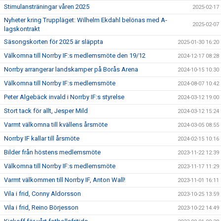
Stimulansträningar våren 2025
2025-02-17
Nyheter kring Truppläget: Wilhelm Ekdahl belönas med A-
2025-02-07
lagskontrakt
Säsongskorten för 2025 är släppta
2025-01-30 16:20
Välkomna till Norrby IF:s medlemsmöte den 19/12
2024-12-17 08:28
Norrby arrangerar landskamper på Borås Arena
2024-10-15 10:30
Välkomna till Norrby IF:s medlemsmöte
2024-08-07 10:42
Peter Algebäck invald i Norrby IF:s styrelse
2024-03-12 19:00
Stort tack för allt, Jesper Mild
2024-03-12 15:24
Varmt välkomna till kvällens årsmöte
2024-03-05 08:55
Norrby IF kallar till årsmöte
2024-02-15 10:16
Bilder från höstens medlemsmöte
2023-11-22 12:39
Välkomna till Norrby IF:s medlemsmöte
2023-11-17 11:29
Varmt välkommen till Norrby IF, Anton Wall!
2023-11-01 16:11
Vila i frid, Conny Aldorsson
2023-10-25 13:59
Vila i frid, Reino Börjesson
2023-10-22 14:49