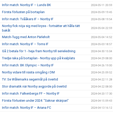
Inför match: Norrby IF – Lunds BK
2024-05-11 20:59
Första förlusten på bortaplan
2024-05-09 19:45
Inför match: Tvååkers IF – Norrby IF
2024-05-08 19:54
Norrby fick nöja sig med kryss - fortsätter att hålla tätt
2024-05-04 22:59
bakåt
Match-Tugg med Anton Pärleholt
2024-05-04 14:52
Inför match: Norrby IF – Torns IF
2024-05-03 18:57
Gå 2 betala för 1 - heja fram Norrby till serieledning
2024-04-30 15:04
Tredje raka på bortaplan - Norrby upp på kvalplats
2024-04-29 08:00
Inför match: BK Olympic – Norrby IF
2024-04-26 19:00
Norrby vidare till nästa omgång i DM
2024-04-25 09:52
TV: Se Wålemarks segermål på övertid
2024-04-22 11:28
Stor dramatik när Norrby avgjorde på övertid
2024-04-22 08:00
Inför match: Falkenbergs FF – Norrby IF
2024-04-20 17:30
Första förlusten under 2024: "Saknar skärpan"
2024-04-15 09:43
Inför match: Norrby IF – Ariana FC
2024-04-13 16:12