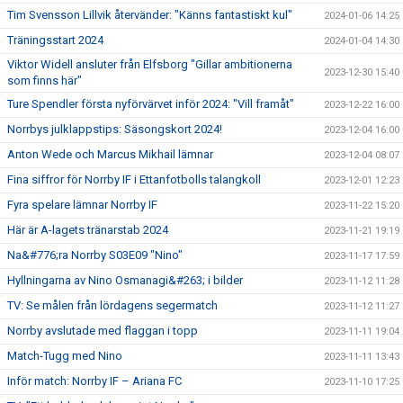
Tim Svensson Lillvik återvänder: "Känns fantastiskt kul"
2024-01-06 14:25
Träningsstart 2024
2024-01-04 14:30
Viktor Widell ansluter från Elfsborg "Gillar ambitionerna
2023-12-30 15:40
som finns här"
Ture Spendler första nyförvärvet inför 2024: "Vill framåt"
2023-12-22 16:00
Norrbys julklappstips: Säsongskort 2024!
2023-12-04 16:00
Anton Wede och Marcus Mikhail lämnar
2023-12-04 08:07
Fina siffror för Norrby IF i Ettanfotbolls talangkoll
2023-12-01 12:23
Fyra spelare lämnar Norrby IF
2023-11-22 15:20
Här är A-lagets tränarstab 2024
2023-11-21 19:19
Na&#776;ra Norrby S03E09 "Nino"
2023-11-17 17:59
Hyllningarna av Nino Osmanagi&#263; i bilder
2023-11-12 11:28
TV: Se målen från lördagens segermatch
2023-11-12 11:27
Norrby avslutade med flaggan i topp
2023-11-11 19:04
Match-Tugg med Nino
2023-11-11 13:43
Inför match: Norrby IF – Ariana FC
2023-11-10 17:25