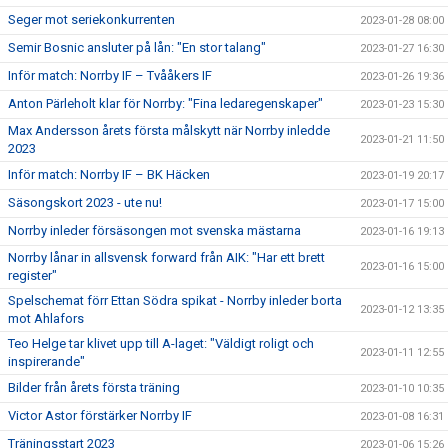
Seger mot seriekonkurrenten
2023-01-28 08:00
Semir Bosnic ansluter på lån: "En stor talang"
2023-01-27 16:30
Inför match: Norrby IF – Tvååkers IF
2023-01-26 19:36
Anton Pärleholt klar för Norrby: "Fina ledaregenskaper"
2023-01-23 15:30
Max Andersson årets första målskytt när Norrby inledde
2023-01-21 11:50
2023
Inför match: Norrby IF – BK Häcken
2023-01-19 20:17
Säsongskort 2023 - ute nu!
2023-01-17 15:00
Norrby inleder försäsongen mot svenska mästarna
2023-01-16 19:13
Norrby lånar in allsvensk forward från AIK: "Har ett brett
2023-01-16 15:00
register"
Spelschemat förr Ettan Södra spikat - Norrby inleder borta
2023-01-12 13:35
mot Ahlafors
Teo Helge tar klivet upp till A-laget: "Väldigt roligt och
2023-01-11 12:55
inspirerande"
Bilder från årets första träning
2023-01-10 10:35
Victor Astor förstärker Norrby IF
2023-01-08 16:31
Träningsstart 2023
2023-01-06 15:26