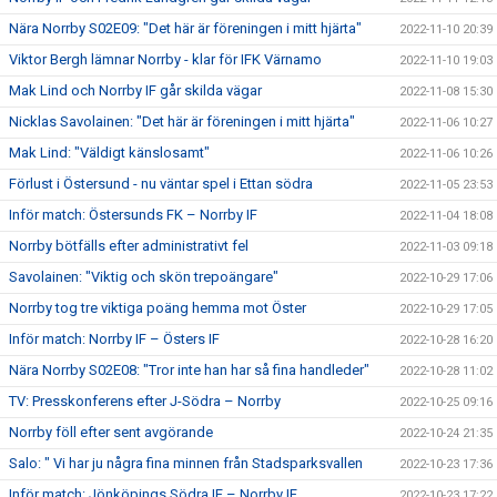
Nära Norrby S02E09: "Det här är föreningen i mitt hjärta"
2022-11-10 20:39
Viktor Bergh lämnar Norrby - klar för IFK Värnamo
2022-11-10 19:03
Mak Lind och Norrby IF går skilda vägar
2022-11-08 15:30
Nicklas Savolainen: "Det här är föreningen i mitt hjärta"
2022-11-06 10:27
Mak Lind: "Väldigt känslosamt"
2022-11-06 10:26
Förlust i Östersund - nu väntar spel i Ettan södra
2022-11-05 23:53
Inför match: Östersunds FK – Norrby IF
2022-11-04 18:08
Norrby bötfälls efter administrativt fel
2022-11-03 09:18
Savolainen: "Viktig och skön trepoängare"
2022-10-29 17:06
Norrby tog tre viktiga poäng hemma mot Öster
2022-10-29 17:05
Inför match: Norrby IF – Östers IF
2022-10-28 16:20
Nära Norrby S02E08: "Tror inte han har så fina handleder"
2022-10-28 11:02
TV: Presskonferens efter J-Södra – Norrby
2022-10-25 09:16
Norrby föll efter sent avgörande
2022-10-24 21:35
Salo: " Vi har ju några fina minnen från Stadsparksvallen
2022-10-23 17:36
Inför match: Jönköpings Södra IF – Norrby IF
2022-10-23 17:22