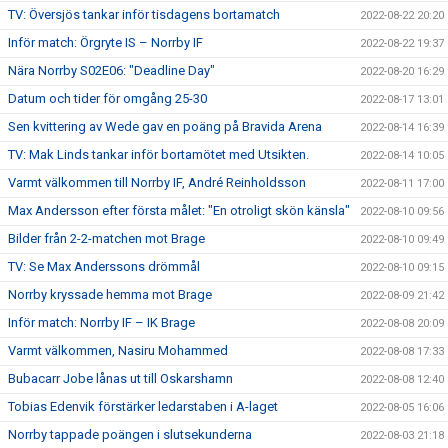
TV: Översjös tankar inför tisdagens bortamatch
2022-08-22 20:20
Inför match: Örgryte IS – Norrby IF
2022-08-22 19:37
Nära Norrby S02E06: "Deadline Day"
2022-08-20 16:29
Datum och tider för omgång 25-30
2022-08-17 13:01
Sen kvittering av Wede gav en poäng på Bravida Arena
2022-08-14 16:39
TV: Mak Linds tankar inför bortamötet med Utsikten.
2022-08-14 10:05
Varmt välkommen till Norrby IF, André Reinholdsson
2022-08-11 17:00
Max Andersson efter första målet: "En otroligt skön känsla"
2022-08-10 09:56
Bilder från 2-2-matchen mot Brage
2022-08-10 09:49
TV: Se Max Anderssons drömmål
2022-08-10 09:15
Norrby kryssade hemma mot Brage
2022-08-09 21:42
Inför match: Norrby IF – IK Brage
2022-08-08 20:09
Varmt välkommen, Nasiru Mohammed
2022-08-08 17:33
Bubacarr Jobe lånas ut till Oskarshamn
2022-08-08 12:40
Tobias Edenvik förstärker ledarstaben i A-laget
2022-08-05 16:06
Norrby tappade poängen i slutsekunderna
2022-08-03 21:18