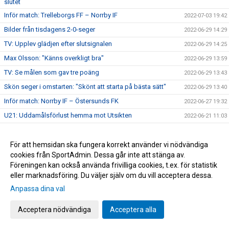
slutet
Inför match: Trelleborgs FF – Norrby IF
2022-07-03 19:42
Bilder från tisdagens 2-0-seger
2022-06-29 14:29
TV: Upplev glädjen efter slutsignalen
2022-06-29 14:25
Max Olsson: "Känns overkligt bra"
2022-06-29 13:59
TV: Se målen som gav tre poäng
2022-06-29 13:43
Skön seger i omstarten: "Skönt att starta på bästa sätt"
2022-06-29 13:40
Inför match: Norrby IF – Östersunds FK
2022-06-27 19:32
U21: Uddamålsförlust hemma mot Utsikten
2022-06-21 11:03
Nära Norrby S02E05: "#23"
2022-06-17 13:39
Melvin Andersson och Norrby IF går skilda vägar
För att hemsidan ska fungera korrekt använder vi nödvändiga
2022-06-16 17:59
cookies från SportAdmin. Dessa går inte att stänga av.
Norrby inledde lägret med ett kryss mot Varberg
2022-06-16 16:56
Föreningen kan också använda frivilliga cookies, t.ex. för statistik
Anton Cajtoft förlänger med Norrby: "Trivs väldigt bra här"
2022-06-15 17:00
eller marknadsföring. Du väljer själv om du vill acceptera dessa.
Bilder från träningsveckan
2022-06-10 09:20
Anpassa dina val
Inga poäng när Norrby avslutade vårsäsongen
2022-05-28 15:13
Acceptera nödvändiga
Acceptera alla
TV: Max Olsson om att äntligen vara tillbaka i truppen
2022-05-27 17:44