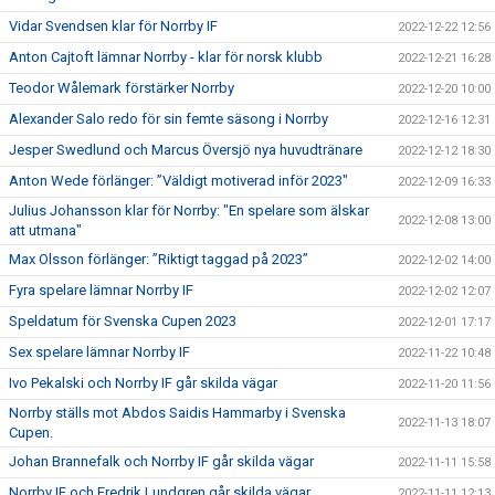
Vidar Svendsen klar för Norrby IF
2022-12-22 12:56
Anton Cajtoft lämnar Norrby - klar för norsk klubb
2022-12-21 16:28
Teodor Wålemark förstärker Norrby
2022-12-20 10:00
Alexander Salo redo för sin femte säsong i Norrby
2022-12-16 12:31
Jesper Swedlund och Marcus Översjö nya huvudtränare
2022-12-12 18:30
Anton Wede förlänger: ”Väldigt motiverad inför 2023"
2022-12-09 16:33
Julius Johansson klar för Norrby: "En spelare som älskar
2022-12-08 13:00
att utmana"
Max Olsson förlänger: ”Riktigt taggad på 2023”
2022-12-02 14:00
Fyra spelare lämnar Norrby IF
2022-12-02 12:07
Speldatum för Svenska Cupen 2023
2022-12-01 17:17
Sex spelare lämnar Norrby IF
2022-11-22 10:48
Ivo Pekalski och Norrby IF går skilda vägar
2022-11-20 11:56
Norrby ställs mot Abdos Saidis Hammarby i Svenska
2022-11-13 18:07
Cupen.
Johan Brannefalk och Norrby IF går skilda vägar
2022-11-11 15:58
Norrby IF och Fredrik Lundgren går skilda vägar
2022-11-11 12:13