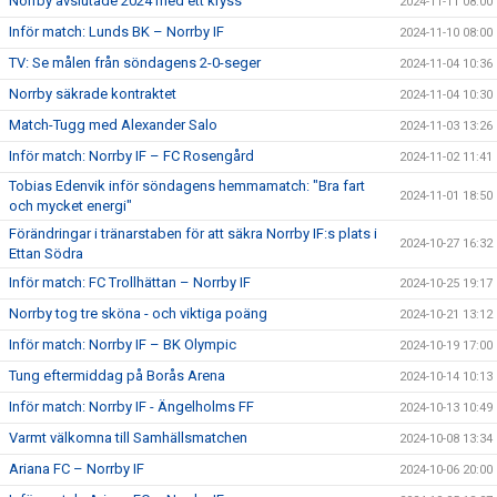
Norrby avslutade 2024 med ett kryss
2024-11-11 08:00
Inför match: Lunds BK – Norrby IF
2024-11-10 08:00
TV: Se målen från söndagens 2-0-seger
2024-11-04 10:36
Norrby säkrade kontraktet
2024-11-04 10:30
Match-Tugg med Alexander Salo
2024-11-03 13:26
Inför match: Norrby IF – FC Rosengård
2024-11-02 11:41
Tobias Edenvik inför söndagens hemmamatch: "Bra fart
2024-11-01 18:50
och mycket energi"
Förändringar i tränarstaben för att säkra Norrby IF:s plats i
2024-10-27 16:32
Ettan Södra
Inför match: FC Trollhättan – Norrby IF
2024-10-25 19:17
Norrby tog tre sköna - och viktiga poäng
2024-10-21 13:12
Inför match: Norrby IF – BK Olympic
2024-10-19 17:00
Tung eftermiddag på Borås Arena
2024-10-14 10:13
Inför match: Norrby IF - Ängelholms FF
2024-10-13 10:49
Varmt välkomna till Samhällsmatchen
2024-10-08 13:34
Ariana FC – Norrby IF
2024-10-06 20:00