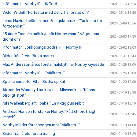
Inför match: Norrby IF – IK Tord
2024-02-16 18:24
Viktor Widell: "Fortsätta med det vi har pratat om"
2024-02-16 15:58
Lendi Haziraj belönas med A-lagskontrakt: "Tacksam för
2024-02-09 16:56
förtroendet""
15-årige Fransén målskytt när Norrby vann: "Något man
2024-02-03 17:39
drömt om"
Inför match: Jönköpings Södra IF – Norrby IF
2024-02-02 18:03
Bilder från årets första match
2024-01-31 10:43
Max Andersson årets första målskytt när Norrby kryssade
2024-01-28 13:09
Inför match: Norrby IF – Tvååkers IF
2024-01-26 18:03
Spelschemat för Ettan Södra spikat
2024-01-20 12:00
Alexander Warneryd tar klivet till Allsvenskan: "Känns
2024-01-19 13:30
otroligt stort"
Nils Wallenberg är tillbaka: "En viktig pusselbit"
2024-01-18 12:19
Andreas Hansen förstärker Norrby: "Fått ett proffsigt
2024-01-15 15:45
intryck"
Norrby inleder försäsongen mot Tvååkers IF
2024-01-10 14:00
Bilder från årets första träning
2024-01-10 13:29