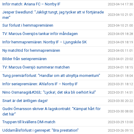
Inför match: Ariana FC – Norrby IF
2023-04-14 17:30
Jesper Swedlund: "Jäkligt tungt, jag tycker att vi förtjänade
2023-04-10 21:01
mer"
Sur förlust i hemmapremiären
2023-04-10 21:00
TV: Marcus Översjös tankar inför måndagen
2023-04-09 18:28
Inför hemmapremiären: Norrby IF – Ljungskile SK
2023-04-09 18:19
Ny matchtid för hemmapremiären
2023-04-05 11:01
Bilder från seriepremiären
2023-04-01 23:02
TV: Marcus Översjö summerar matchen
2023-04-01 18:15
Tung premiärförlust: "Handlar om att utnyttja momentum"
2023-04-01 18:04
Inför seriepremiären: Ahlafors IF – Norrby IF
2023-03-31 18:12
Nino Osmanagi&#263;: "Lycka!, det ska bli oerhört kul"
2023-03-31 14:51
Snart är det äntligen dags!
2023-03-30 20:22
Gudni Ómarsson skriver A-lagskontrakt: "Kämpat hårt för
2023-03-30 08:00
det här"
Truppen till kvällens DM-match
2023-03-29 13:00
Uddamålsförlust i genrepet: "Bra prestation"
2023-03-26 09:15