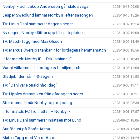
Norrby IF och Jakob Andersson går skilda vägar
2023-10-13 09:08
Jesper Swedlund lämnar Norrby IF efter säsongen
2023-10-10 15:26
TV: Linus Dahl summerar dagens seger
2023-10-07 19:14
Ny seger - Norrby klättrar upp till sjätteplatsen
2023-10-07 19:00
TV: Match-Tugg med Max Olsson
2023-10-07 14:49
TV: Marcus Översjös tankar inför lördagens hemmamatch
2023-10-06 18:56
Inför match: Norrby IF – Eskilsminne IF
2023-10-06 18:49
Varmt välkomna till lördagens familjematch
2023-10-05 11:00
Glädjebilder från 4-3-segern
2023-10-03 11:53
TV: "Dahl var Ronaldinho idag"
2023-10-03 11:11
TV: Upplev dramatiken från gårdagens seger
2023-10-03 10:51
Stor dramatik när Norrby tog tre poäng
2023-10-03 08:30
Inför match: FC Trollhättan – Norrby IF
2023-10-01 17:57
TV: Linus Dahl summerar insatsen mot Lund
2023-09-24 18:06
Sur förlust på Borås Arena
2023-09-24 17:40
Match-Tugg med Victor Astor
2023-09-24 14:29