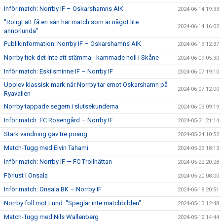
Inför match: Norrby IF – Oskarshamns AIK
2024-06-14 19:33
"Roligt att få en sån här match som är något lite
2024-06-14 16:02
annorlunda"
Publikinformation: Norrby IF – Oskarshamns AIK
2024-06-13 12:37
Norrby fick det inte att stämma - kammade noll i Skåne
2024-06-09 05:30
Inför match: Eskilsminne IF – Norrby IF
2024-06-07 19:10
Upplev klassisk mark när Norrby tar emot Oskarshamn på
2024-06-07 12:00
Ryavallen
Norrby tappade segern i slutsekunderna
2024-06-03 09:19
Inför match: FC Rosengård – Norrby IF
2024-05-31 21:14
Stark vändning gav tre poäng
2024-05-24 10:52
Match-Tugg med Elvin Tahami
2024-05-23 18:13
Inför match: Norrby IF — FC Trollhättan
2024-05-22 20:28
Förlust i Onsala
2024-05-20 08:00
Inför match: Onsala BK – Norrby IF
2024-05-18 20:51
Norrby föll mot Lund: "Speglar inte matchbilden"
2024-05-13 12:48
Match-Tugg med Nils Wallenberg
2024-05-12 14:44