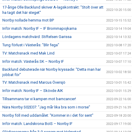
17-årige Olle Backlund skriver A-lagskontrakt: "Stolt över att
2022-10-20 15:00
ha tagit det här steget"
Norrby nollade hemma mot BP
2022-10-15 15:52
Inför match: Norrby IF – IF Brommapojkarna
2022-10-14 19:04
Lördagens matchvärd: Stiftelsen Garissa
2022-10-14 13:32
Tung förlust i Västerås: "Blir fega"
2022-10-08 17:20
TV: Matchsnack med Mak Lind
2022-10-07 17:24
Inför match: Västerås SK – Norrby IF
2022-10-07 17:10
Backlund debuterade när Norrby kryssade: "Detta man har
2022-10-02 18:50
jobbat för"
TV: Matchsnack med Marcus Översjö
2022-10-01 15:42
Inför match: Norrby IF – Skövde AIK
2022-10-01 15:29
Tillsammans tar vi kampen mot barncancer!
2022-09-22 16:00
Nära Norrby S02E07: "Jag mår lika bra som i morse"
2022-09-21 16:39
Norrby föll med uddamålet: "Kommer in i det för sent"
2022-09-18 20:00
Inför match: Landskrona BoIS – Norrby IF
2022-09-17 19:00
Glädjescenerna från 3-0-segern mot Halmstad