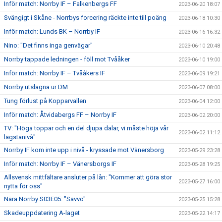
Inför match: Norrby IF – Falkenbergs FF
2023-06-20 18:07
Svängigt i Skåne - Norrbys forcering räckte inte till poäng
2023-06-18 10:30
Inför match: Lunds BK – Norrby IF
2023-06-16 16:32
Nino: "Det finns inga genvägar"
2023-06-10 20:48
Norrby tappade ledningen - föll mot Tvååker
2023-06-10 19:00
Inför match: Norrby IF – Tvååkers IF
2023-06-09 19:21
Norrby utslagna ur DM
2023-06-07 08:00
Tung förlust på Kopparvallen
2023-06-04 12:00
Inför match: Åtvidabergs FF – Norrby IF
2023-06-02 20:00
TV: "Höga toppar och en del djupa dalar, vi måste höja vår
2023-06-02 11:12
lägstanivå"
Norrby IF kom inte upp i nivå - kryssade mot Vänersborg
2023-05-29 23:28
Inför match: Norrby IF – Vänersborgs IF
2023-05-28 19:25
Allsvensk mittfältare ansluter på lån: "Kommer att göra stor
2023-05-27 16:00
nytta för oss"
Nära Norrby S03E05: "Savvo"
2023-05-25 15:28
Skadeuppdatering A-laget
2023-05-22 14:17