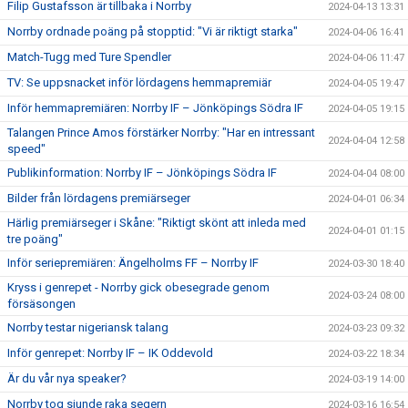
Filip Gustafsson är tillbaka i Norrby
2024-04-13 13:31
Norrby ordnade poäng på stopptid: "Vi är riktigt starka"
2024-04-06 16:41
Match-Tugg med Ture Spendler
2024-04-06 11:47
TV: Se uppsnacket inför lördagens hemmapremiär
2024-04-05 19:47
Inför hemmapremiären: Norrby IF – Jönköpings Södra IF
2024-04-05 19:15
Talangen Prince Amos förstärker Norrby: "Har en intressant
2024-04-04 12:58
speed"
Publikinformation: Norrby IF – Jönköpings Södra IF
2024-04-04 08:00
Bilder från lördagens premiärseger
2024-04-01 06:34
Härlig premiärseger i Skåne: "Riktigt skönt att inleda med
2024-04-01 01:15
tre poäng"
Inför seriepremiären: Ängelholms FF – Norrby IF
2024-03-30 18:40
Kryss i genrepet - Norrby gick obesegrade genom
2024-03-24 08:00
försäsongen
Norrby testar nigeriansk talang
2024-03-23 09:32
Inför genrepet: Norrby IF – IK Oddevold
2024-03-22 18:34
Är du vår nya speaker?
2024-03-19 14:00
Norrby tog sjunde raka segern
2024-03-16 16:54