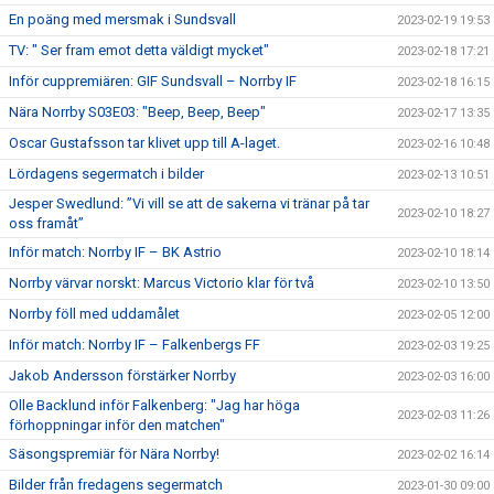
En poäng med mersmak i Sundsvall
2023-02-19 19:53
TV: " Ser fram emot detta väldigt mycket"
2023-02-18 17:21
Inför cuppremiären: GIF Sundsvall – Norrby IF
2023-02-18 16:15
Nära Norrby S03E03: "Beep, Beep, Beep"
2023-02-17 13:35
Oscar Gustafsson tar klivet upp till A-laget.
2023-02-16 10:48
Lördagens segermatch i bilder
2023-02-13 10:51
Jesper Swedlund: ”Vi vill se att de sakerna vi tränar på tar
2023-02-10 18:27
oss framåt”
Inför match: Norrby IF – BK Astrio
2023-02-10 18:14
Norrby värvar norskt: Marcus Victorio klar för två
2023-02-10 13:50
Norrby föll med uddamålet
2023-02-05 12:00
Inför match: Norrby IF – Falkenbergs FF
2023-02-03 19:25
Jakob Andersson förstärker Norrby
2023-02-03 16:00
Olle Backlund inför Falkenberg: "Jag har höga
2023-02-03 11:26
förhoppningar inför den matchen"
Säsongspremiär för Nära Norrby!
2023-02-02 16:14
Bilder från fredagens segermatch
2023-01-30 09:00