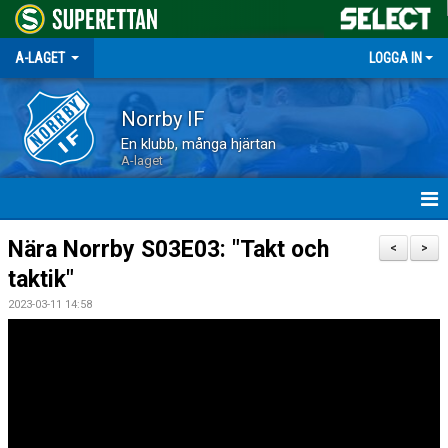
A-LAGET
LOGGA IN
Norrby IF
En klubb, många hjärtan
A-laget
HEM
Nära Norrby S03E03: "Takt och
<
>
taktik"
NYHETER
2023-03-11 14:58
MATCHER
TRUPPEN
KALENDER