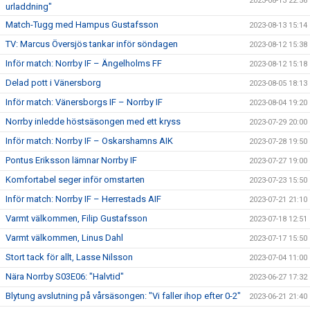
2023-08-13 22:56
urladdning"
Match-Tugg med Hampus Gustafsson
2023-08-13 15:14
TV: Marcus Översjös tankar inför söndagen
2023-08-12 15:38
Inför match: Norrby IF – Ängelholms FF
2023-08-12 15:18
Delad pott i Vänersborg
2023-08-05 18:13
Inför match: Vänersborgs IF – Norrby IF
2023-08-04 19:20
Norrby inledde höstsäsongen med ett kryss
2023-07-29 20:00
Inför match: Norrby IF – Oskarshamns AIK
2023-07-28 19:50
Pontus Eriksson lämnar Norrby IF
2023-07-27 19:00
Komfortabel seger inför omstarten
2023-07-23 15:50
Inför match: Norrby IF – Herrestads AIF
2023-07-21 21:10
Varmt välkommen, Filip Gustafsson
2023-07-18 12:51
Varmt välkommen, Linus Dahl
2023-07-17 15:50
Stort tack för allt, Lasse Nilsson
2023-07-04 11:00
Nära Norrby S03E06: "Halvtid"
2023-06-27 17:32
Blytung avslutning på vårsäsongen: "Vi faller ihop efter 0-2"
2023-06-21 21:40