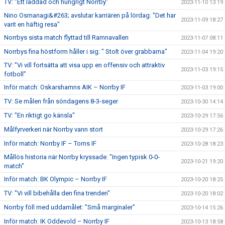
TV: ”Ett laddad och hungrigt Norrby”
2023-11-10 13:19
Nino Osmanagi&#263; avslutar karriären på lördag: "Det har
2023-11-09 18:27
varit en häftig resa"
Norrbys sista match flyttad till Ramnavallen
2023-11-07 08:11
Norrbys fina höstform håller i sig: " Stolt över grabbarna"
2023-11-04 19:20
TV: ”Vi vill fortsätta att visa upp en offensiv och attraktiv
2023-11-03 19:15
fotboll”
Inför match: Oskarshamns AIK – Norrby IF
2023-11-03 19:00
TV: Se målen från söndagens 8-3-seger
2023-10-30 14:14
TV: "En riktigt go känsla"
2023-10-29 17:56
Målfyrverkeri när Norrby vann stort
2023-10-29 17:26
Inför match: Norrby IF – Torns IF
2023-10-28 18:23
Mållös historia när Norrby kryssade: "Ingen typisk 0-0-
2023-10-21 19:20
match"
Inför match: BK Olympic – Norrby IF
2023-10-20 18:25
TV: "Vi vill bibehålla den fina trenden"
2023-10-20 18:02
Norrby föll med uddamålet: "Små marginaler"
2023-10-14 15:26
Inför match: IK Oddevold – Norrby IF
2023-10-13 18:58