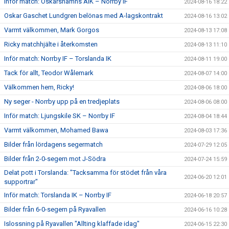
Inför match: Oskarshamns AIK – Norrby IF
2024-08-16 18:22
Oskar Gaschet Lundgren belönas med A-lagskontrakt
2024-08-16 13:02
Varmt välkommen, Mark Gorgos
2024-08-13 17:08
Ricky matchhjälte i återkomsten
2024-08-13 11:10
Inför match: Norrby IF – Torslanda IK
2024-08-11 19:00
Tack för allt, Teodor Wålemark
2024-08-07 14:00
Välkommen hem, Ricky!
2024-08-06 18:00
Ny seger - Norrby upp på en tredjeplats
2024-08-06 08:00
Inför match: Ljungskile SK – Norrby IF
2024-08-04 18:44
Varmt välkommen, Mohamed Bawa
2024-08-03 17:36
Bilder från lördagens segermatch
2024-07-29 12:05
Bilder från 2-0-segern mot J-Södra
2024-07-24 15:59
Delat pott i Torslanda: "Tacksamma för stödet från våra
2024-06-20 12:01
supportrar"
Inför match: Torslanda IK – Norrby IF
2024-06-18 20:57
Bilder från 6-0-segern på Ryavallen
2024-06-16 10:28
Islossning på Ryavallen "Allting klaffade idag"
2024-06-15 22:30