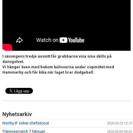
DOKUMENT
BILDARKIV
BILDER 2025
TABELL ETTAN SÖDRA 2025
I säsongens tredje avsnitt får grabbarna visa sina skills på
dansgolvet.
Vi hänger även med bakom kulisserna under cupmötet med
Hammarby och får kika när laget lirar dodgeball.
Nyhetsarkiv
Norrby IF söker chefsscout
2026-05-22 13:13
Träningsmatch 7 februari
2026-02-05 08:29