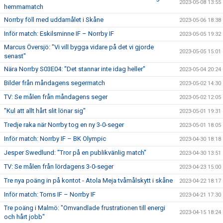
2023-05-08 13:55
hemmamatch
Norrby föll med uddamålet i Skåne
2023-05-06 18:38
Inför match: Eskilsminne IF – Norrby IF
2023-05-05 19:32
Marcus Översjö: "Vi vill bygga vidare på det vi gjorde
2023-05-05 15:01
senast"
Nära Norrby S03E04: "Det stannar inte idag heller"
2023-05-04 20:24
Bilder från måndagens segermatch
2023-05-02 14:30
TV: Se målen från måndagens seger
2023-05-02 12:05
"Kul att allt hårt slit lönar sig"
2023-05-01 19:31
Tredje raka när Norrby tog en ny 3-0-seger
2023-05-01 18:05
Inför match: Norrby IF – BK Olympic
2023-04-30 18:18
Jesper Swedlund: "Tror på en publikvänlig match"
2023-04-30 13:51
TV: Se målen från lördagens 3-0-seger
2023-04-23 15:00
Tre nya poäng in på kontot - Atola Meja tvåmålskytt i skåne
2023-04-22 18:17
Inför match: Torns IF – Norrby IF
2023-04-21 17:30
Tre poäng i Malmö: "Omvandlade frustrationen till energi
2023-04-15 18:24
och hårt jobb"