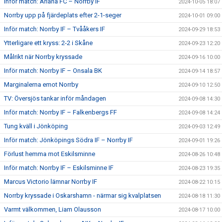
Inför match: Ariana FC – Norrby IF
2024-10-05 18:07
Norrby upp på fjärdeplats efter 2-1-seger
2024-10-01 09:00
Inför match: Norrby IF – Tvååkers IF
2024-09-29 18:53
Ytterligare ett kryss: 2-2 i Skåne
2024-09-23 12:20
Målrikt när Norrby kryssade
2024-09-16 10:00
Inför match: Norrby IF – Onsala BK
2024-09-14 18:57
Marginalerna emot Norrby
2024-09-10 12:50
TV: Översjös tankar inför måndagen
2024-09-08 14:30
Inför match: Norrby IF – Falkenbergs FF
2024-09-08 14:24
Tung kväll i Jönköping
2024-09-03 12:49
Inför match: Jönköpings Södra IF – Norrby IF
2024-09-01 19:26
Förlust hemma mot Eskilsminne
2024-08-26 10:48
Inför match: Norrby IF – Eskilsminne IF
2024-08-23 19:35
Marcus Victorio lämnar Norrby IF
2024-08-22 10:15
Norrby kryssade i Oskarshamn - närmar sig kvalplatsen
2024-08-18 11:30
Varmt välkommen, Liam Olausson
2024-08-17 10:00