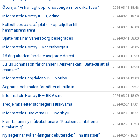
Översjö: "Vi har lagt upp försäsongen i lite olika faser"
2024-03-15 18:46
Inför match: Norrby IF – Qviding FIF
2024-03-15 18:19
Fotboll ses bäst på plats - köp biljetter till
2024-03-13 16:00
hemmapremiären!
Sjätte raka när Vänersborg besegrades
2024-03-11 08:00
Inför match: Norrby – Vänersborgs IF
2024-03-08 20:05
16-årig akademispelare avgjorde derbyt
2024-03-06 11:39
Julius Johansson får chansen i Allsvenskan: "Jättekul att få
2024-03-05 13:30
chansen"
Inför match: Bergdalens IK – Norrby IF
2024-03-04 19:09
Segrarna och målen fortsätter att rulla in
2024-03-03 09:57
Inför match: Norrby IF – BK Astrio
2024-03-01 18:09
Tredje raka efter storseger i Huskvarna
2024-02-24 17:01
Inför match: Husqvarna FF – Norrby IF
2024-02-23 18:51
Elvin Tahami ny målvakstränare: "Klubbens ambitioner
2024-02-20 11:53
tilltalar mig"
Ny seger när två 14-åringar debuterade: "Fina insatser"
2024-02-17 16:34