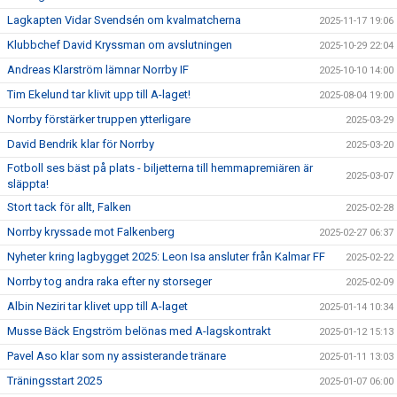
Lagkapten Vidar Svendsén om kvalmatcherna
2025-11-17 19:06
Klubbchef David Kryssman om avslutningen
2025-10-29 22:04
Andreas Klarström lämnar Norrby IF
2025-10-10 14:00
Tim Ekelund tar klivit upp till A-laget!
2025-08-04 19:00
Norrby förstärker truppen ytterligare
2025-03-29
David Bendrik klar för Norrby
2025-03-20
Fotboll ses bäst på plats - biljetterna till hemmapremiären är
2025-03-07
släppta!
Stort tack för allt, Falken
2025-02-28
Norrby kryssade mot Falkenberg
2025-02-27 06:37
Nyheter kring lagbygget 2025: Leon Isa ansluter från Kalmar FF
2025-02-22
Norrby tog andra raka efter ny storseger
2025-02-09
Albin Neziri tar klivet upp till A-laget
2025-01-14 10:34
Musse Bäck Engström belönas med A-lagskontrakt
2025-01-12 15:13
Pavel Aso klar som ny assisterande tränare
2025-01-11 13:03
Träningsstart 2025
2025-01-07 06:00