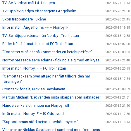
TV: Se Norrbys mål i 4-1-segern
2023-05-21 11:13
TV: Upplev glädjen efter segern i Ängelholm
2023-05-20 21:50
Skön trepoängare i Skåne
2023-05-20 21:45
Inför match: Ängelholms FF – Norrby IF
2023-05-19 19:35
TV: Se höjdpunkterna från Norrby - Trollhättan
2023-05-18 12:38
Bilder från 1-1-matchen mot FC Trollhättan
2023-05-18 07:00
"Fortsätter vi så här så kommer det en ketchupeffekt"
2023-05-18 00:03
Norrby pressade serieledarna - fick nöja sig med ett kryss
2023-05-17 21:48
Inför match: Norrby IF – FC Trollhättan
2023-05-16 20:15
"Oerhört tacksam över att jag har fått tillhöra den här
2023-05-13 17:54
föreningen"
Stort tack för allt, Nicklas Savolainen!
2023-05-13 08:59
Marcus Mikhail: "Det var den sista skärpan som saknades"
2023-05-12 21:51
Händelserika slutminuter när Norrby föll
2023-05-12 21:40
Inför match: Norrby IF – IK Oddevold
2023-05-11 17:30
"Supportrarnas stöd betyder oerhört mycket"
2023-05-11 16:13
Vi tackar av Nicklas Savolainen i samband med fredagens