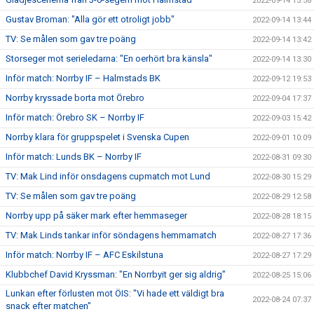
2022-09-14 13:58
Gustav Broman: "Alla gör ett otroligt jobb"
2022-09-14 13:44
TV: Se målen som gav tre poäng
2022-09-14 13:42
Storseger mot serieledarna: "En oerhört bra känsla"
2022-09-14 13:30
Inför match: Norrby IF – Halmstads BK
2022-09-12 19:53
Norrby kryssade borta mot Örebro
2022-09-04 17:37
Inför match: Örebro SK – Norrby IF
2022-09-03 15:42
Norrby klara för gruppspelet i Svenska Cupen
2022-09-01 10:09
Inför match: Lunds BK – Norrby IF
2022-08-31 09:30
TV: Mak Lind inför onsdagens cupmatch mot Lund
2022-08-30 15:29
TV: Se målen som gav tre poäng
2022-08-29 12:58
Norrby upp på säker mark efter hemmaseger
2022-08-28 18:15
TV: Mak Linds tankar inför söndagens hemmamatch
2022-08-27 17:36
Inför match: Norrby IF – AFC Eskilstuna
2022-08-27 17:29
Klubbchef David Kryssman: "En Norrbyit ger sig aldrig"
2022-08-25 15:06
Lunkan efter förlusten mot ÖIS: "Vi hade ett väldigt bra
2022-08-24 07:37
snack efter matchen"