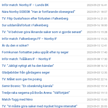
Inför match: Norrby IF – Lunds BK
2023-09-23 16:41
Nära Norrby S03E08: "Han är fortfarande obesegrad"
2023-09-21 18:07
TV: Filip Gustafsson efter förlusten i Falkenberg
2023-09-16 21:01
Sur uddamålsförlust i Falkenberg
2023-09-16 18:00
TV: ”Vi behöver göra liknande saker som vi gjorde senast”
2023-09-15 19:28
Inför match: Falkenbergs FF – Norrby IF
2023-09-15 19:25
Är du den vi söker?
2023-09-15 12:41
Formkurvan fortsätter peka uppåt efter ny seger
2023-09-09 17:40
Inför match: Tvååkers IF – Norrby IF
2023-09-08 17:30
TV: "Jäkligt nyttigt att ha den känslan"
2023-09-08 16:12
Glädjebilder från gårdagens seger
2023-09-03 12:35
TV: Målet som gav tre poäng
2023-09-02 22:16
Semir Bosnic: "En obeskrivlig känsla"
2023-09-02 19:14
Tredje raka segerna på Borås Arena: "Välförtjänt"
2023-09-02 19:13
Match-Tugg med Nino
2023-09-02 15:43
TV: "Vi måste göra saker med mycket högre intensitet"
2023-09-01 20:05