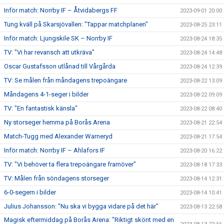
Inför match: Norrby IF – Åtvidabergs FF
2023-09-01 20:00
Tung kväll på Skarsjövallen: "Tappar matchplanen"
2023-08-25 23:11
Inför match: Ljungskile SK – Norrby IF
2023-08-24 18:35
TV: "Vi har revansch att utkräva"
2023-08-24 14:48
Oscar Gustafsson utlånad till Vårgårda
2023-08-24 12:39
TV: Se målen från måndagens trepoängare
2023-08-22 13:09
Måndagens 4-1-seger i bilder
2023-08-22 09:09
TV: "En fantastisk känsla"
2023-08-22 08:40
Ny storseger hemma på Borås Arena
2023-08-21 22:54
Match-Tugg med Alexander Warneryd
2023-08-21 17:54
Inför match: Norrby IF – Ahlafors IF
2023-08-20 16:22
TV: "Vi behöver ta flera trepoängare framöver"
2023-08-18 17:33
TV: Målen från söndagens storseger
2023-08-14 12:31
6-0-segern i bilder
2023-08-14 10:41
Julius Johansson: "Nu ska vi bygga vidare på det här"
2023-08-13 22:58
Magisk eftermiddag på Borås Arena: "Riktigt skönt med en