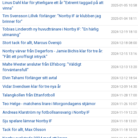
Linus Dahl klar för ytterligare ett år "Extremt taggad på att
2025-01-05 10:58
vinna"
Tim Svensson Lillvik förlänger: "Norrby IF är klubben jag
2025-01-04 18:11
brinner för"
Tobias Linderoth ny huvudtränare i Norrby IF: "En härlig
2024-12-19 18:10
utmaning"
Stort tack för allt, Marcus Översjö
2024-12-18 08:00
Norrby värvar från Degerfors - Jamie Bichis klar för tre år:
2024-12-15 13:16
"Fått ett proffsigt intryck"
Malte Wester ansluter från Elfsborg: "Väldigt
2024-12-13 13:20
förväntansfull"
Elvin Tahami förlänger sitt avtal
2024-12-12 18:54
Vidar Svendsen klar för tre nya år
2024-12-09 14:30
Talangkollen från Ettanfotboll
2024-11-28 17:00
Teo Helge - matchens lirare i Morgondagens stjärnor
2024-11-26 10:07
Andreas Klarström ny fotbollsansvarig i Norrby IF
2024-11-19 12:25
Sju spelare lämnar Norrby IF
2024-11-18 13:01
Tack för allt, Max Olsson
2024-11-18 10:53