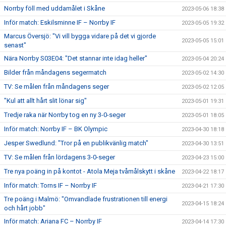
Norrby föll med uddamålet i Skåne
2023-05-06 18:38
Inför match: Eskilsminne IF – Norrby IF
2023-05-05 19:32
Marcus Översjö: "Vi vill bygga vidare på det vi gjorde
2023-05-05 15:01
senast"
Nära Norrby S03E04: "Det stannar inte idag heller"
2023-05-04 20:24
Bilder från måndagens segermatch
2023-05-02 14:30
TV: Se målen från måndagens seger
2023-05-02 12:05
"Kul att allt hårt slit lönar sig"
2023-05-01 19:31
Tredje raka när Norrby tog en ny 3-0-seger
2023-05-01 18:05
Inför match: Norrby IF – BK Olympic
2023-04-30 18:18
Jesper Swedlund: "Tror på en publikvänlig match"
2023-04-30 13:51
TV: Se målen från lördagens 3-0-seger
2023-04-23 15:00
Tre nya poäng in på kontot - Atola Meja tvåmålskytt i skåne
2023-04-22 18:17
Inför match: Torns IF – Norrby IF
2023-04-21 17:30
Tre poäng i Malmö: "Omvandlade frustrationen till energi
2023-04-15 18:24
och hårt jobb"
Inför match: Ariana FC – Norrby IF
2023-04-14 17:30