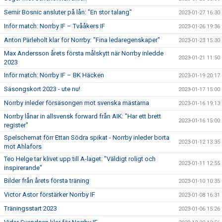
Semir Bosnic ansluter på lån: "En stor talang"
2023-01-27 16:30
Inför match: Norrby IF – Tvååkers IF
2023-01-26 19:36
Anton Pärleholt klar för Norrby: "Fina ledaregenskaper"
2023-01-23 15:30
Max Andersson årets första målskytt när Norrby inledde
2023-01-21 11:50
2023
Inför match: Norrby IF – BK Häcken
2023-01-19 20:17
Säsongskort 2023 - ute nu!
2023-01-17 15:00
Norrby inleder försäsongen mot svenska mästarna
2023-01-16 19:13
Norrby lånar in allsvensk forward från AIK: "Har ett brett
2023-01-16 15:00
register"
Spelschemat förr Ettan Södra spikat - Norrby inleder borta
2023-01-12 13:35
mot Ahlafors
Teo Helge tar klivet upp till A-laget: "Väldigt roligt och
2023-01-11 12:55
inspirerande"
Bilder från årets första träning
2023-01-10 10:35
Victor Astor förstärker Norrby IF
2023-01-08 16:31
Träningsstart 2023
2023-01-06 15:26