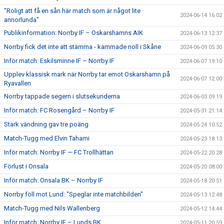
"Roligt att få en sån här match som är något lite
2024-06-14 16:02
annorlunda"
Publikinformation: Norrby IF – Oskarshamns AIK
2024-06-13 12:37
Norrby fick det inte att stämma - kammade noll i Skåne
2024-06-09 05:30
Inför match: Eskilsminne IF – Norrby IF
2024-06-07 19:10
Upplev klassisk mark när Norrby tar emot Oskarshamn på
2024-06-07 12:00
Ryavallen
Norrby tappade segern i slutsekunderna
2024-06-03 09:19
Inför match: FC Rosengård – Norrby IF
2024-05-31 21:14
Stark vändning gav tre poäng
2024-05-24 10:52
Match-Tugg med Elvin Tahami
2024-05-23 18:13
Inför match: Norrby IF — FC Trollhättan
2024-05-22 20:28
Förlust i Onsala
2024-05-20 08:00
Inför match: Onsala BK – Norrby IF
2024-05-18 20:51
Norrby föll mot Lund: "Speglar inte matchbilden"
2024-05-13 12:48
Match-Tugg med Nils Wallenberg
2024-05-12 14:44
Inför match: Norrby IF – Lunds BK
2024-05-11 20:59