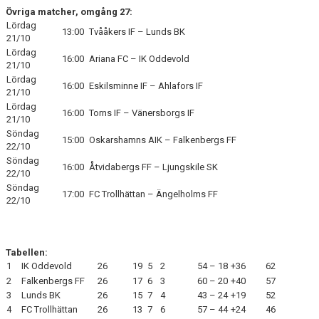
Övriga matcher, omgång 27:
Lördag
13:00
Tvååkers IF – Lunds BK
21/10
Lördag
16:00
Ariana FC – IK Oddevold
21/10
Lördag
16:00
Eskilsminne IF – Ahlafors IF
21/10
Lördag
16:00
Torns IF – Vänersborgs IF
21/10
Söndag
15:00
Oskarshamns AIK – Falkenbergs FF
22/10
Söndag
16:00
Åtvidabergs FF – Ljungskile SK
22/10
Söndag
17:00
FC Trollhättan – Ängelholms FF
22/10
Tabellen:
1
IK Oddevold
26
19
5
2
54 – 18
+36
62
2
Falkenbergs FF
26
17
6
3
60 – 20
+40
57
3
Lunds BK
26
15
7
4
43 – 24
+19
52
4
FC Trollhättan
26
13
7
6
57 – 44
+24
46