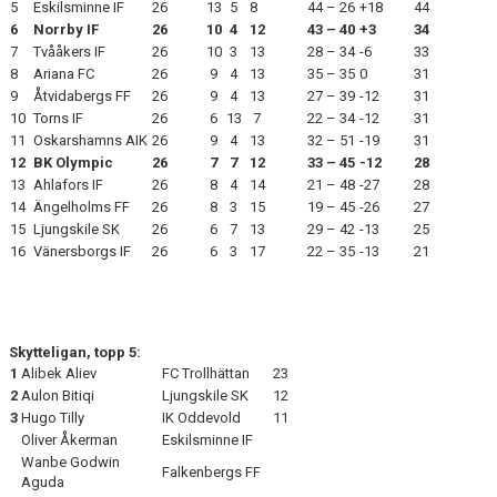
5
Eskilsminne IF
26
13
5
8
44 – 26
+18
44
6
Norrby IF
26
10
4
12
43 – 40
+3
34
7
Tvååkers IF
26
10
3
13
28 – 34
-6
33
8
Ariana FC
26
9
4
13
35 – 35
0
31
9
Åtvidabergs FF
26
9
4
13
27 – 39
-12
31
10
Torns IF
26
6
13
7
22 – 34
-12
31
11
Oskarshamns AIK
26
9
4
13
32 – 51
-19
31
12
BK Olympic
26
7
7
12
33 – 45
-12
28
13
Ahlafors IF
26
8
4
14
21 – 48
-27
28
14
Ängelholms FF
26
8
3
15
19 – 45
-26
27
15
Ljungskile SK
26
6
7
13
29 – 42
-13
25
16
Vänersborgs IF
26
6
3
17
22 – 35
-13
21
Skytteligan, topp 5:
1
Alibek Aliev
FC Trollhättan
23
2
Aulon Bitiqi
Ljungskile SK
12
3
Hugo Tilly
IK Oddevold
11
Oliver Åkerman
Eskilsminne IF
Wanbe Godwin
Falkenbergs FF
Aguda