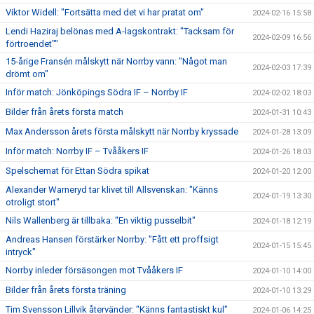
Viktor Widell: "Fortsätta med det vi har pratat om"
2024-02-16 15:58
Lendi Haziraj belönas med A-lagskontrakt: "Tacksam för
2024-02-09 16:56
förtroendet""
15-årige Fransén målskytt när Norrby vann: "Något man
2024-02-03 17:39
drömt om"
Inför match: Jönköpings Södra IF – Norrby IF
2024-02-02 18:03
Bilder från årets första match
2024-01-31 10:43
Max Andersson årets första målskytt när Norrby kryssade
2024-01-28 13:09
Inför match: Norrby IF – Tvååkers IF
2024-01-26 18:03
Spelschemat för Ettan Södra spikat
2024-01-20 12:00
Alexander Warneryd tar klivet till Allsvenskan: "Känns
2024-01-19 13:30
otroligt stort"
Nils Wallenberg är tillbaka: "En viktig pusselbit"
2024-01-18 12:19
Andreas Hansen förstärker Norrby: "Fått ett proffsigt
2024-01-15 15:45
intryck"
Norrby inleder försäsongen mot Tvååkers IF
2024-01-10 14:00
Bilder från årets första träning
2024-01-10 13:29
Tim Svensson Lillvik återvänder: "Känns fantastiskt kul"
2024-01-06 14:25