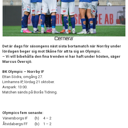
DOKUMENT
BILDARKIV
BILDER 2025
TABELL ETTAN SÖDRA 2025
Det är dags för säsongens näst sista bortamatch när Norrby under
lördagen beger sig mot Skåne för att ta sig an Olympic.
– Vi vill bibehålla den fina trenden vi har haft under hösten, säger
Marcus Översjö.
BK Olympic – Norrby IF
Ettan Södra, omgång 27.
Limhamns IP, lördag 21 oktober.
Avspark: 13:00.
Matchen sänds på Borås Tidning.
Olympics fem senaste:
Vänersborgs IF
(h)
4 – 2
Åtvidabergs FF
(b)
1 – 2