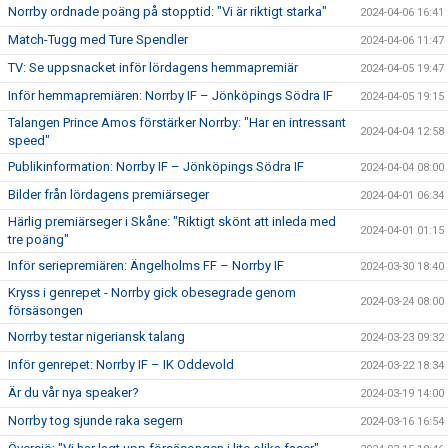
Norrby ordnade poäng på stopptid: "Vi är riktigt starka"
2024-04-06 16:41
Match-Tugg med Ture Spendler
2024-04-06 11:47
TV: Se uppsnacket inför lördagens hemmapremiär
2024-04-05 19:47
Inför hemmapremiären: Norrby IF – Jönköpings Södra IF
2024-04-05 19:15
Talangen Prince Amos förstärker Norrby: "Har en intressant
2024-04-04 12:58
speed"
Publikinformation: Norrby IF – Jönköpings Södra IF
2024-04-04 08:00
Bilder från lördagens premiärseger
2024-04-01 06:34
Härlig premiärseger i Skåne: "Riktigt skönt att inleda med
2024-04-01 01:15
tre poäng"
Inför seriepremiären: Ängelholms FF – Norrby IF
2024-03-30 18:40
Kryss i genrepet - Norrby gick obesegrade genom
2024-03-24 08:00
försäsongen
Norrby testar nigeriansk talang
2024-03-23 09:32
Inför genrepet: Norrby IF – IK Oddevold
2024-03-22 18:34
Är du vår nya speaker?
2024-03-19 14:00
Norrby tog sjunde raka segern
2024-03-16 16:54