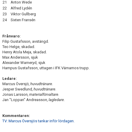
21
Anton Wede
22
Alfred Lydén
23
Viktor Gullberg
24
Sixten Fransén
Frånvaro:
Filip Gustafsson, avstängd.
Teo Helge, skadad.
Henry Atola Meja, skadad.
Max Andersson, sjuk
Alexander Warneryd, sjuk
Hampus Gustafsson, uttagen i IFK Värnamos trupp.
Ledare:
Marcus Översjö
, huvudtränare.
Jesper Swedlund
, huvudtränare.
Jonas Larsson
, materialförvaltare.
Jan "Loppan" Andreasson
, lagledare.
Kommentaren:
TV: Marcus Översjös tankar inför lördagen.