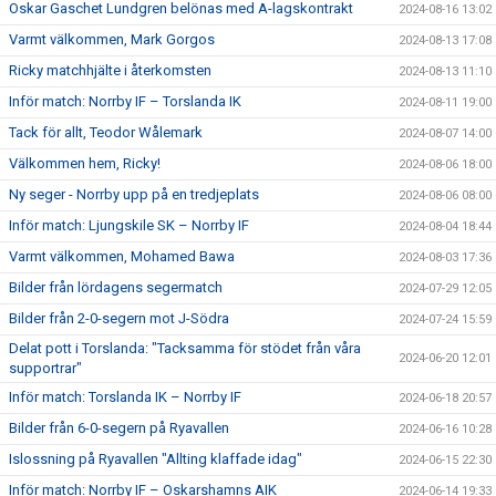
Oskar Gaschet Lundgren belönas med A-lagskontrakt
2024-08-16 13:02
Varmt välkommen, Mark Gorgos
2024-08-13 17:08
Ricky matchhjälte i återkomsten
2024-08-13 11:10
Inför match: Norrby IF – Torslanda IK
2024-08-11 19:00
Tack för allt, Teodor Wålemark
2024-08-07 14:00
Välkommen hem, Ricky!
2024-08-06 18:00
Ny seger - Norrby upp på en tredjeplats
2024-08-06 08:00
Inför match: Ljungskile SK – Norrby IF
2024-08-04 18:44
Varmt välkommen, Mohamed Bawa
2024-08-03 17:36
Bilder från lördagens segermatch
2024-07-29 12:05
Bilder från 2-0-segern mot J-Södra
2024-07-24 15:59
Delat pott i Torslanda: "Tacksamma för stödet från våra
2024-06-20 12:01
supportrar"
Inför match: Torslanda IK – Norrby IF
2024-06-18 20:57
Bilder från 6-0-segern på Ryavallen
2024-06-16 10:28
Islossning på Ryavallen "Allting klaffade idag"
2024-06-15 22:30
Inför match: Norrby IF – Oskarshamns AIK
2024-06-14 19:33