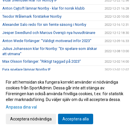
Vidar Svendsen klar för Norrby IF
2022-12-22 12:56
Anton Cajtoft lämnar Norrby - klar för norsk klubb
2022-12-21 16:28
Teodor Wålemark förstärker Norrby
2022-12-20 10:00
Alexander Salo redo för sin femte säsong i Norrby
2022-12-16 12:31
Jesper Swedlund och Marcus Översjö nya huvudtränare
2022-12-12 18:30
Anton Wede förlänger: ”Väldigt motiverad inför 2023"
2022-12-09 16:33
Julius Johansson klar för Norrby: "En spelare som älskar
2022-12-08 13:00
att utmana"
Max Olsson förlänger: ”Riktigt taggad på 2023”
2022-12-02 14:00
Fyra spelare lämnar Norrby IF
2022-12-02 12:07
Speldatum för Svenska Cupen 2023
2022-12-01 17:17
För att hemsidan ska fungera korrekt använder vi nödvändiga
Sex spelare lämnar Norrby IF
2022-11-22 10:48
cookies från SportAdmin. Dessa går inte att stänga av.
Föreningen kan också använda frivilliga cookies, t.ex. för statistik
Ivo Pekalski och Norrby IF går skilda vägar
2022-11-20 11:56
eller marknadsföring. Du väljer själv om du vill acceptera dessa.
Norrby ställs mot Abdos Saidis Hammarby i Svenska
2022-11-13 18:07
Anpassa dina val
Cupen.
Johan Brannefalk och Norrby IF går skilda vägar
2022-11-11 15:58
Acceptera nödvändiga
Acceptera alla
Norrby IF och Fredrik Lundgren går skilda vägar
2022-11-11 12:13