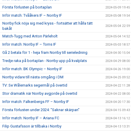
Första förlusten på bortaplan
2024-05-09 19:45
Inför match: Tvååkers IF – Norrby IF
2024-05-08 19:54
Norrby fick nöja sig med kryss - fortsätter att hålla tätt
2024-05-04 22:59
bakåt
Match-Tugg med Anton Pärleholt
2024-05-04 14:52
Inför match: Norrby IF – Torns IF
2024-05-03 18:57
Gå 2 betala för 1 - heja fram Norrby till serieledning
2024-04-30 15:04
Tredje raka på bortaplan - Norrby upp på kvalplats
2024-04-29 08:00
Inför match: BK Olympic – Norrby IF
2024-04-26 19:00
Norrby vidare till nästa omgång i DM
2024-04-25 09:52
TV: Se Wålemarks segermål på övertid
2024-04-22 11:28
Stor dramatik när Norrby avgjorde på övertid
2024-04-22 08:00
Inför match: Falkenbergs FF – Norrby IF
2024-04-20 17:30
Första förlusten under 2024: "Saknar skärpan"
2024-04-15 09:43
Inför match: Norrby IF – Ariana FC
2024-04-13 16:12
Filip Gustafsson är tillbaka i Norrby
2024-04-13 13:31