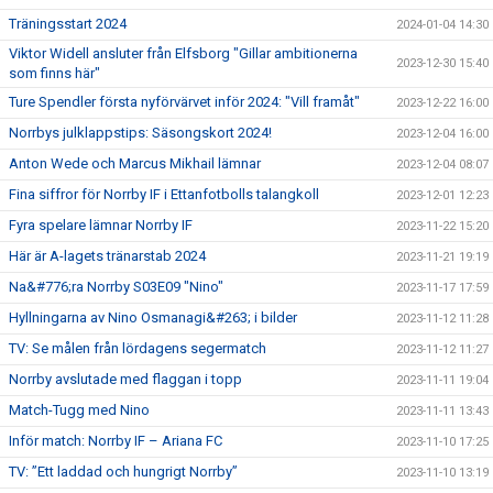
Träningsstart 2024
2024-01-04 14:30
Viktor Widell ansluter från Elfsborg "Gillar ambitionerna
2023-12-30 15:40
som finns här"
Ture Spendler första nyförvärvet inför 2024: "Vill framåt"
2023-12-22 16:00
Norrbys julklappstips: Säsongskort 2024!
2023-12-04 16:00
Anton Wede och Marcus Mikhail lämnar
2023-12-04 08:07
Fina siffror för Norrby IF i Ettanfotbolls talangkoll
2023-12-01 12:23
Fyra spelare lämnar Norrby IF
2023-11-22 15:20
Här är A-lagets tränarstab 2024
2023-11-21 19:19
Na&#776;ra Norrby S03E09 "Nino"
2023-11-17 17:59
Hyllningarna av Nino Osmanagi&#263; i bilder
2023-11-12 11:28
TV: Se målen från lördagens segermatch
2023-11-12 11:27
Norrby avslutade med flaggan i topp
2023-11-11 19:04
Match-Tugg med Nino
2023-11-11 13:43
Inför match: Norrby IF – Ariana FC
2023-11-10 17:25
TV: ”Ett laddad och hungrigt Norrby”
2023-11-10 13:19