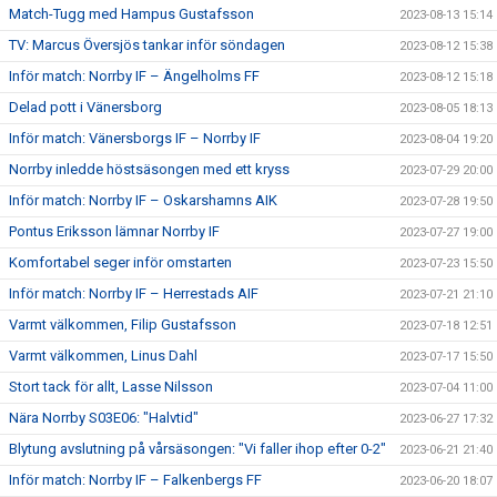
Match-Tugg med Hampus Gustafsson
2023-08-13 15:14
TV: Marcus Översjös tankar inför söndagen
2023-08-12 15:38
Inför match: Norrby IF – Ängelholms FF
2023-08-12 15:18
Delad pott i Vänersborg
2023-08-05 18:13
Inför match: Vänersborgs IF – Norrby IF
2023-08-04 19:20
Norrby inledde höstsäsongen med ett kryss
2023-07-29 20:00
Inför match: Norrby IF – Oskarshamns AIK
2023-07-28 19:50
Pontus Eriksson lämnar Norrby IF
2023-07-27 19:00
Komfortabel seger inför omstarten
2023-07-23 15:50
Inför match: Norrby IF – Herrestads AIF
2023-07-21 21:10
Varmt välkommen, Filip Gustafsson
2023-07-18 12:51
Varmt välkommen, Linus Dahl
2023-07-17 15:50
Stort tack för allt, Lasse Nilsson
2023-07-04 11:00
Nära Norrby S03E06: "Halvtid"
2023-06-27 17:32
Blytung avslutning på vårsäsongen: "Vi faller ihop efter 0-2"
2023-06-21 21:40
Inför match: Norrby IF – Falkenbergs FF
2023-06-20 18:07