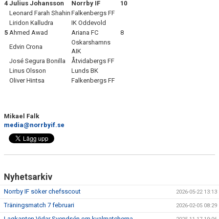
4
Julius Johansson
Norrby IF
10
Leonard Farah Shahin
Falkenbergs FF
Liridon Kalludra
IK Oddevold
5
Ahmed Awad
Ariana FC
8
Oskarshamns
Edvin Crona
AIK
José Segura Bonilla
Åtvidabergs FF
Linus Olsson
Lunds BK
Oliver Hintsa
Falkenbergs FF
Mikael Falk
media@norrbyif.se
Nyhetsarkiv
Norrby IF söker chefsscout
2026-05-22 13:13
Träningsmatch 7 februari
2026-02-05 08:29
Lagkapten Vidar Svendsén om kvalmatcherna