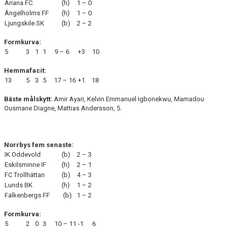
Ariana FC
(h)
1 – 0
Ängelholms FF
(h)
1 – 0
Ljungskile SK
(b)
2 – 2
Formkurva:
5
3
1
1
9 – 6
+3
10
Hemmafacit:
13
5
3
5
17 – 16
+1
18
Bäste målskytt:
Amir Ayari, Kelvin Emmanuel Igbonekwu, Mamadou
Ousmane Diagne, Mattias Andersson, 5.
Norrbys fem senaste:
IK Oddevold
(b)
2 – 3
Eskilsminne IF
(h)
2 – 1
FC Trollhättan
(b)
4 – 3
Lunds BK
(h)
1 – 2
Falkenbergs FF
(b)
1 – 2
Formkurva:
5
2
0
3
10 – 11
-1
6