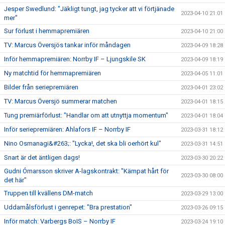
Jesper Swedlund: "Jäkligt tungt, jag tycker att vi förtjänade
2023-04-10 21:01
mer"
Sur förlust i hemmapremiären
2023-04-10 21:00
TV: Marcus Översjös tankar inför måndagen
2023-04-09 18:28
Inför hemmapremiären: Norrby IF – Ljungskile SK
2023-04-09 18:19
Ny matchtid för hemmapremiären
2023-04-05 11:01
Bilder från seriepremiären
2023-04-01 23:02
TV: Marcus Översjö summerar matchen
2023-04-01 18:15
Tung premiärförlust: "Handlar om att utnyttja momentum"
2023-04-01 18:04
Inför seriepremiären: Ahlafors IF – Norrby IF
2023-03-31 18:12
Nino Osmanagi&#263;: "Lycka!, det ska bli oerhört kul"
2023-03-31 14:51
Snart är det äntligen dags!
2023-03-30 20:22
Gudni Ómarsson skriver A-lagskontrakt: "Kämpat hårt för
2023-03-30 08:00
det här"
Truppen till kvällens DM-match
2023-03-29 13:00
Uddamålsförlust i genrepet: "Bra prestation"
2023-03-26 09:15
Inför match: Varbergs BoIS – Norrby IF
2023-03-24 19:10