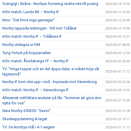
Svängigt i Skåne - Norrbys forcering räckte inte till poäng
2023-06-18 10:30
Inför match: Lunds BK – Norrby IF
2023-06-16 16:32
Nino: "Det finns inga genvägar"
2023-06-10 20:48
Norrby tappade ledningen - föll mot Tvååker
2023-06-10 19:00
Inför match: Norrby IF – Tvååkers IF
2023-06-09 19:21
Norrby utslagna ur DM
2023-06-07 08:00
Tung förlust på Kopparvallen
2023-06-04 12:00
Inför match: Åtvidabergs FF – Norrby IF
2023-06-02 20:00
TV: "Höga toppar och en del djupa dalar, vi måste höja vår
2023-06-02 11:12
lägstanivå"
Norrby IF kom inte upp i nivå - kryssade mot Vänersborg
2023-05-29 23:28
Inför match: Norrby IF – Vänersborgs IF
2023-05-28 19:25
Allsvensk mittfältare ansluter på lån: "Kommer att göra stor
2023-05-27 16:00
nytta för oss"
Nära Norrby S03E05: "Savvo"
2023-05-25 15:28
Skadeuppdatering A-laget
2023-05-22 14:17
TV: Se Norrbys mål i 4-1-segern
2023-05-21 11:13