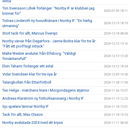
vinna"
Tim Svensson Lillvik förlänger: "Norrby IF är klubben jag
2025-01-04 18:11
brinner för"
Tobias Linderoth ny huvudtränare i Norrby IF: "En härlig
2024-12-19 18:10
utmaning"
Stort tack för allt, Marcus Översjö
2024-12-18 08:00
Norrby värvar från Degerfors - Jamie Bichis klar för tre år:
2024-12-15 13:16
"Fått ett proffsigt intryck"
Malte Wester ansluter från Elfsborg: "Väldigt
2024-12-13 13:20
förväntansfull"
Elvin Tahami förlänger sitt avtal
2024-12-12 18:54
Vidar Svendsen klar för tre nya år
2024-12-09 14:30
Talangkollen från Ettanfotboll
2024-11-28 17:00
Teo Helge - matchens lirare i Morgondagens stjärnor
2024-11-26 10:07
Andreas Klarström ny fotbollsansvarig i Norrby IF
2024-11-19 12:25
Sju spelare lämnar Norrby IF
2024-11-18 13:01
Tack för allt, Max Olsson
2024-11-18 10:53
Norrby avslutade 2024 med ett kryss
2024-11-11 08:00