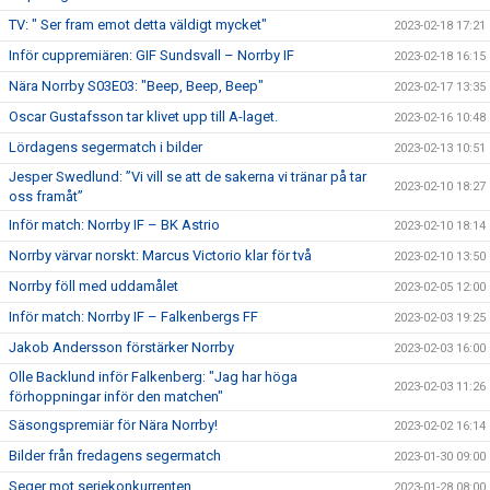
TV: " Ser fram emot detta väldigt mycket"
2023-02-18 17:21
Inför cuppremiären: GIF Sundsvall – Norrby IF
2023-02-18 16:15
Nära Norrby S03E03: "Beep, Beep, Beep"
2023-02-17 13:35
Oscar Gustafsson tar klivet upp till A-laget.
2023-02-16 10:48
Lördagens segermatch i bilder
2023-02-13 10:51
Jesper Swedlund: ”Vi vill se att de sakerna vi tränar på tar
2023-02-10 18:27
oss framåt”
Inför match: Norrby IF – BK Astrio
2023-02-10 18:14
Norrby värvar norskt: Marcus Victorio klar för två
2023-02-10 13:50
Norrby föll med uddamålet
2023-02-05 12:00
Inför match: Norrby IF – Falkenbergs FF
2023-02-03 19:25
Jakob Andersson förstärker Norrby
2023-02-03 16:00
Olle Backlund inför Falkenberg: "Jag har höga
2023-02-03 11:26
förhoppningar inför den matchen"
Säsongspremiär för Nära Norrby!
2023-02-02 16:14
Bilder från fredagens segermatch
2023-01-30 09:00
Seger mot seriekonkurrenten
2023-01-28 08:00