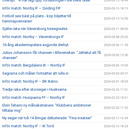
Översjö: "Vi har lagt upp försäsongen i lite olika faser"
2024-03-15 18:46
Inför match: Norrby IF – Qviding FIF
2024-03-15 18:19
Fotboll ses bäst på plats - köp biljetter till
2024-03-13 16:00
hemmapremiären!
Sjätte raka när Vänersborg besegrades
2024-03-11 08:00
Inför match: Norrby – Vänersborgs IF
2024-03-08 20:05
16-årig akademispelare avgjorde derbyt
2024-03-06 11:39
Julius Johansson får chansen i Allsvenskan: "Jättekul att få
2024-03-05 13:30
chansen"
Inför match: Bergdalens IK – Norrby IF
2024-03-04 19:09
Segrarna och målen fortsätter att rulla in
2024-03-03 09:57
Inför match: Norrby IF – BK Astrio
2024-03-01 18:09
Tredje raka efter storseger i Huskvarna
2024-02-24 17:01
Inför match: Husqvarna FF – Norrby IF
2024-02-23 18:51
Elvin Tahami ny målvakstränare: "Klubbens ambitioner
2024-02-20 11:53
tilltalar mig"
Ny seger när två 14-åringar debuterade: "Fina insatser"
2024-02-17 16:34
Inför match: Norrby IF – IK Tord
2024-02-16 18:24