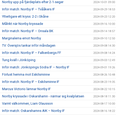
Norrby upp på fjärdeplats efter 2-1-seger
2024-10-01 09:00
Inför match: Norrby IF – Tvååkers IF
2024-09-29 18:53
Ytterligare ett kryss: 2-2 i Skåne
2024-09-23 12:20
Målrikt när Norrby kryssade
2024-09-16 10:00
Inför match: Norrby IF – Onsala BK
2024-09-14 18:57
Marginalerna emot Norrby
2024-09-10 12:50
TV: Översjös tankar inför måndagen
2024-09-08 14:30
Inför match: Norrby IF – Falkenbergs FF
2024-09-08 14:24
Tung kväll i Jönköping
2024-09-03 12:49
Inför match: Jönköpings Södra IF – Norrby IF
2024-09-01 19:26
Förlust hemma mot Eskilsminne
2024-08-26 10:48
Inför match: Norrby IF – Eskilsminne IF
2024-08-23 19:35
Marcus Victorio lämnar Norrby IF
2024-08-22 10:15
Norrby kryssade i Oskarshamn - närmar sig kvalplatsen
2024-08-18 11:30
Varmt välkommen, Liam Olausson
2024-08-17 10:00
Inför match: Oskarshamns AIK – Norrby IF
2024-08-16 18:22