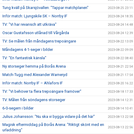
Tung kväll på Skarsjövallen: "Tappar matchplanen"
2023-08-25 23:11
Inför match: Ljungskile SK – Norrby IF
2023-08-24 18:35
TV: "Vi har revansch att utkräva"
2023-08-24 14:48
Oscar Gustafsson utlånad till Vårgårda
2023-08-24 12:39
TV: Se målen från måndagens trepoängare
2023-08-22 13:09
Måndagens 4-1-seger i bilder
2023-08-22 09:09
TV: "En fantastisk känsla"
2023-08-22 08:40
Ny storseger hemma på Borås Arena
2023-08-21 22:54
Match-Tugg med Alexander Warneryd
2023-08-21 17:54
Inför match: Norrby IF – Ahlafors IF
2023-08-20 16:22
TV: "Vi behöver ta flera trepoängare framöver"
2023-08-18 17:33
TV: Målen från söndagens storseger
2023-08-14 12:31
6-0-segern i bilder
2023-08-14 10:41
Julius Johansson: "Nu ska vi bygga vidare på det här"
2023-08-13 22:58
Magisk eftermiddag på Borås Arena: "Riktigt skönt med en
2023-08-13 22:56
urladdning"