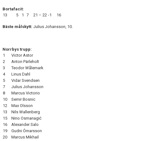
Bortafacit:
13
5
1
7
21 – 22
-1
16
Bäste målskytt:
Julius Johansson, 10.
Norrbys trupp:
1
Victor Astor
2
Anton Pärleholt
3
Teodor Wålemark
4
Linus Dahl
5
Vidar Svendsen
7
Julius Johansson
8
Marcus Victorio
10
Semir Bosnic
12
Max Olsson
13
Nils Wallenberg
15
Nino Osmanagić
16
Alexander Salo
19
Gudni Ómarsson
20
Marcus Mikhail