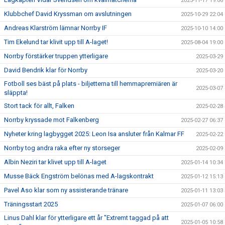
2025-11-17 19:06
Klubbchef David Kryssman om avslutningen
2025-10-29 22:04
Andreas Klarström lämnar Norrby IF
2025-10-10 14:00
Tim Ekelund tar klivit upp till A-laget!
2025-08-04 19:00
Norrby förstärker truppen ytterligare
2025-03-29
David Bendrik klar för Norrby
2025-03-20
Fotboll ses bäst på plats - biljetterna till hemmapremiären är
2025-03-07
släppta!
Stort tack för allt, Falken
2025-02-28
Norrby kryssade mot Falkenberg
2025-02-27 06:37
Nyheter kring lagbygget 2025: Leon Isa ansluter från Kalmar FF
2025-02-22
Norrby tog andra raka efter ny storseger
2025-02-09
Albin Neziri tar klivet upp till A-laget
2025-01-14 10:34
Musse Bäck Engström belönas med A-lagskontrakt
2025-01-12 15:13
Pavel Aso klar som ny assisterande tränare
2025-01-11 13:03
Träningsstart 2025
2025-01-07 06:00
Linus Dahl klar för ytterligare ett år "Extremt taggad på att
2025-01-05 10:58