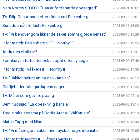
Nära Norrby S03E08: "Han är fortfarande obesegrad"
2023-09-21 18:07
TV: Filip Gustafsson efter förlusten i Falkenberg
2023-09-16 21:01
Sur uddamålsförlust i Falkenberg
2023-09-16 18:00
TV: ”Vi behöver göra liknande saker som vi gjorde senast”
2023-09-15 19:28
Inför match: Falkenbergs FF – Norrby IF
2023-09-15 19:25
Är du den vi söker?
2023-09-15 12:41
Formkurvan fortsätter peka uppåt efter ny seger
2023-09-09 17:40
Inför match: Tvååkers IF – Norrby IF
2023-09-08 17:30
TV: "Jäkligt nyttigt att ha den känslan"
2023-09-08 16:12
Glädjebilder från gårdagens seger
2023-09-03 12:35
TV: Målet som gav tre poäng
2023-09-02 22:16
Semir Bosnic: "En obeskrivlig känsla"
2023-09-02 19:14
Tredje raka segerna på Borås Arena: "Välförtjänt"
2023-09-02 19:13
Match-Tugg med Nino
2023-09-02 15:43
TV: "Vi måste göra saker med mycket högre intensitet"
2023-09-01 20:05
Inför match: Norrby IF – Åtvidabergs FF
2023-09-01 20:00