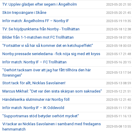
TV: Upplev glädjen efter segern i Ängelholm
2023-05-20 21:50
Skön trepoängare i Skåne
2023-05-20 21:45
Inför match: Ängelholms FF – Norrby IF
2023-05-19 19:35
TV: Se höjdpunkterna från Norrby - Trollhättan
2023-05-18 12:38
Bilder från 1-1-matchen mot FC Trollhättan
2023-05-18 07:00
"Fortsätter vi så här så kommer det en ketchupeffekt"
2023-05-18 00:03
Norrby pressade serieledarna - fick nöja sig med ett kryss
2023-05-17 21:48
Inför match: Norrby IF – FC Trollhättan
2023-05-16 20:15
"Oerhört tacksam över att jag har fått tillhöra den här
2023-05-13 17:54
föreningen"
Stort tack för allt, Nicklas Savolainen!
2023-05-13 08:59
Marcus Mikhail: "Det var den sista skärpan som saknades"
2023-05-12 21:51
Händelserika slutminuter när Norrby föll
2023-05-12 21:40
Inför match: Norrby IF – IK Oddevold
2023-05-11 17:30
"Supportrarnas stöd betyder oerhört mycket"
2023-05-11 16:13
Vi tackar av Nicklas Savolainen i samband med fredagens
2023-05-08 13:55
hemmamatch