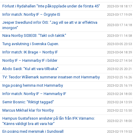
Förlust i Rydahallen "Inte påkopplade under de första 45"
2023-03-18 18:17
Inför match: Norrby IF – Örgryte IS
2023-03-17 19:09
Jesper Swedlund inför ÖIS: ”Jag vill se att vi är effektiva
2023-03-17 14:18
imorgon"
Nära Norrby S03E03: "Takt och taktik"
2023-03-11 14:58
Tung avslutning i Svenska Cupen.
2023-03-05 23:53
Inför match: IK Brage – Norrby IF
2023-03-04 18:39
Norrby IF – Hammarby IF i bilder
2023-02-27 14:54
Abdo Saidi: "Kul att vara tillbaka"
2023-02-25 20:21
TV: Teodor Wålemark summerar insatsen mot Hammarby
2023-02-25 16:26
Inga poäng hemma mot Hammarby
2023-02-25 16:19
Inför match: Norrby IF – Hammarby IF
2023-02-24 18:00
Semir Bosnic: "Riktigt taggad"
2023-02-24 13:59
Marcus Mikhail klar för Norrby
2023-02-22 15:50
Hampus Gustafsson ansluter på lån från IFK Värnamo:
2023-02-21 18:00
"Känns väldigt bra att vara här"
En poäng med mersmak i Sundsvall
2023-02-19 19:53