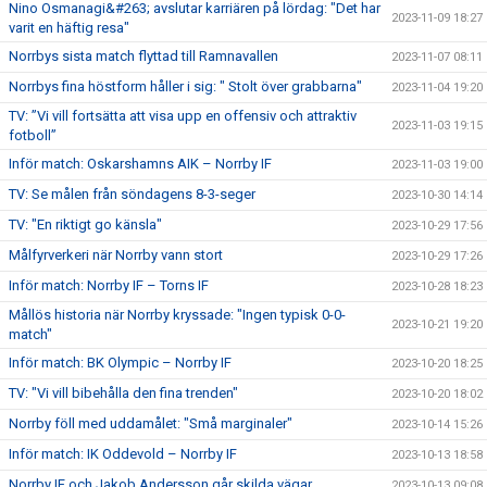
Nino Osmanagi&#263; avslutar karriären på lördag: "Det har
2023-11-09 18:27
varit en häftig resa"
Norrbys sista match flyttad till Ramnavallen
2023-11-07 08:11
Norrbys fina höstform håller i sig: " Stolt över grabbarna"
2023-11-04 19:20
TV: ”Vi vill fortsätta att visa upp en offensiv och attraktiv
2023-11-03 19:15
fotboll”
Inför match: Oskarshamns AIK – Norrby IF
2023-11-03 19:00
TV: Se målen från söndagens 8-3-seger
2023-10-30 14:14
TV: "En riktigt go känsla"
2023-10-29 17:56
Målfyrverkeri när Norrby vann stort
2023-10-29 17:26
Inför match: Norrby IF – Torns IF
2023-10-28 18:23
Mållös historia när Norrby kryssade: "Ingen typisk 0-0-
2023-10-21 19:20
match"
Inför match: BK Olympic – Norrby IF
2023-10-20 18:25
TV: "Vi vill bibehålla den fina trenden"
2023-10-20 18:02
Norrby föll med uddamålet: "Små marginaler"
2023-10-14 15:26
Inför match: IK Oddevold – Norrby IF
2023-10-13 18:58
Norrby IF och Jakob Andersson går skilda vägar
2023-10-13 09:08