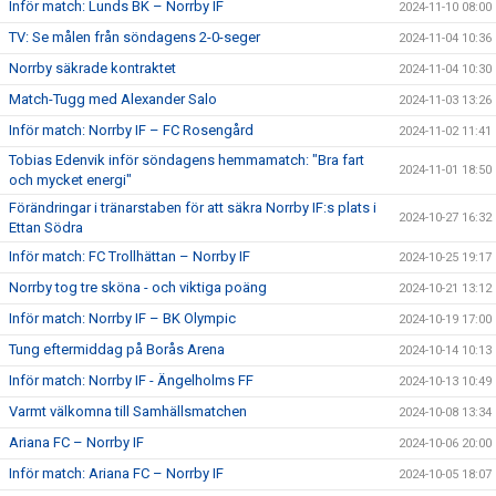
Inför match: Lunds BK – Norrby IF
2024-11-10 08:00
TV: Se målen från söndagens 2-0-seger
2024-11-04 10:36
Norrby säkrade kontraktet
2024-11-04 10:30
Match-Tugg med Alexander Salo
2024-11-03 13:26
Inför match: Norrby IF – FC Rosengård
2024-11-02 11:41
Tobias Edenvik inför söndagens hemmamatch: "Bra fart
2024-11-01 18:50
och mycket energi"
Förändringar i tränarstaben för att säkra Norrby IF:s plats i
2024-10-27 16:32
Ettan Södra
Inför match: FC Trollhättan – Norrby IF
2024-10-25 19:17
Norrby tog tre sköna - och viktiga poäng
2024-10-21 13:12
Inför match: Norrby IF – BK Olympic
2024-10-19 17:00
Tung eftermiddag på Borås Arena
2024-10-14 10:13
Inför match: Norrby IF - Ängelholms FF
2024-10-13 10:49
Varmt välkomna till Samhällsmatchen
2024-10-08 13:34
Ariana FC – Norrby IF
2024-10-06 20:00
Inför match: Ariana FC – Norrby IF
2024-10-05 18:07