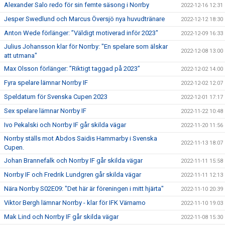
Alexander Salo redo för sin femte säsong i Norrby
2022-12-16 12:31
Jesper Swedlund och Marcus Översjö nya huvudtränare
2022-12-12 18:30
Anton Wede förlänger: ”Väldigt motiverad inför 2023"
2022-12-09 16:33
Julius Johansson klar för Norrby: "En spelare som älskar
2022-12-08 13:00
att utmana"
Max Olsson förlänger: ”Riktigt taggad på 2023”
2022-12-02 14:00
Fyra spelare lämnar Norrby IF
2022-12-02 12:07
Speldatum för Svenska Cupen 2023
2022-12-01 17:17
Sex spelare lämnar Norrby IF
2022-11-22 10:48
Ivo Pekalski och Norrby IF går skilda vägar
2022-11-20 11:56
Norrby ställs mot Abdos Saidis Hammarby i Svenska
2022-11-13 18:07
Cupen.
Johan Brannefalk och Norrby IF går skilda vägar
2022-11-11 15:58
Norrby IF och Fredrik Lundgren går skilda vägar
2022-11-11 12:13
Nära Norrby S02E09: "Det här är föreningen i mitt hjärta"
2022-11-10 20:39
Viktor Bergh lämnar Norrby - klar för IFK Värnamo
2022-11-10 19:03
Mak Lind och Norrby IF går skilda vägar
2022-11-08 15:30