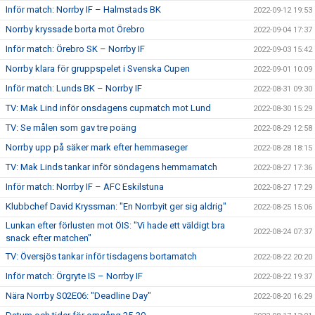
Inför match: Norrby IF – Halmstads BK
2022-09-12 19:53
Norrby kryssade borta mot Örebro
2022-09-04 17:37
Inför match: Örebro SK – Norrby IF
2022-09-03 15:42
Norrby klara för gruppspelet i Svenska Cupen
2022-09-01 10:09
Inför match: Lunds BK – Norrby IF
2022-08-31 09:30
TV: Mak Lind inför onsdagens cupmatch mot Lund
2022-08-30 15:29
TV: Se målen som gav tre poäng
2022-08-29 12:58
Norrby upp på säker mark efter hemmaseger
2022-08-28 18:15
TV: Mak Linds tankar inför söndagens hemmamatch
2022-08-27 17:36
Inför match: Norrby IF – AFC Eskilstuna
2022-08-27 17:29
Klubbchef David Kryssman: "En Norrbyit ger sig aldrig"
2022-08-25 15:06
Lunkan efter förlusten mot ÖIS: "Vi hade ett väldigt bra
2022-08-24 07:37
snack efter matchen"
TV: Översjös tankar inför tisdagens bortamatch
2022-08-22 20:20
Inför match: Örgryte IS – Norrby IF
2022-08-22 19:37
Nära Norrby S02E06: "Deadline Day"
2022-08-20 16:29