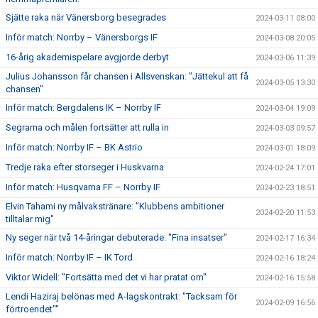
Sjätte raka när Vänersborg besegrades
2024-03-11 08:00
Inför match: Norrby – Vänersborgs IF
2024-03-08 20:05
16-årig akademispelare avgjorde derbyt
2024-03-06 11:39
Julius Johansson får chansen i Allsvenskan: "Jättekul att få
2024-03-05 13:30
chansen"
Inför match: Bergdalens IK – Norrby IF
2024-03-04 19:09
Segrarna och målen fortsätter att rulla in
2024-03-03 09:57
Inför match: Norrby IF – BK Astrio
2024-03-01 18:09
Tredje raka efter storseger i Huskvarna
2024-02-24 17:01
Inför match: Husqvarna FF – Norrby IF
2024-02-23 18:51
Elvin Tahami ny målvakstränare: "Klubbens ambitioner
2024-02-20 11:53
tilltalar mig"
Ny seger när två 14-åringar debuterade: "Fina insatser"
2024-02-17 16:34
Inför match: Norrby IF – IK Tord
2024-02-16 18:24
Viktor Widell: "Fortsätta med det vi har pratat om"
2024-02-16 15:58
Lendi Haziraj belönas med A-lagskontrakt: "Tacksam för
2024-02-09 16:56
förtroendet""