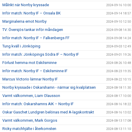
Målrikt när Norrby kryssade
2024-09-16 10:00
Inför match: Norrby IF – Onsala BK
2024-09-14 18:57
Marginalerna emot Norrby
2024-09-10 12:50
TV: Översjös tankar inför måndagen
2024-09-08 14:30
Inför match: Norrby IF – Falkenbergs FF
2024-09-08 14:24
Tung kväll i Jönköping
2024-09-03 12:49
Inför match: Jönköpings Södra IF – Norrby IF
2024-09-01 19:26
Förlust hemma mot Eskilsminne
2024-08-26 10:48
Inför match: Norrby IF – Eskilsminne IF
2024-08-23 19:35
Marcus Victorio lämnar Norrby IF
2024-08-22 10:15
Norrby kryssade i Oskarshamn - närmar sig kvalplatsen
2024-08-18 11:30
Varmt välkommen, Liam Olausson
2024-08-17 10:00
Inför match: Oskarshamns AIK – Norrby IF
2024-08-16 18:22
Oskar Gaschet Lundgren belönas med A-lagskontrakt
2024-08-16 13:02
Varmt välkommen, Mark Gorgos
2024-08-13 17:08
Ricky matchhjälte i återkomsten
2024-08-13 11:10