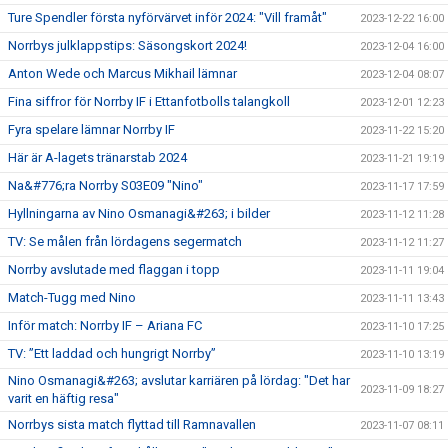
Ture Spendler första nyförvärvet inför 2024: "Vill framåt"
2023-12-22 16:00
Norrbys julklappstips: Säsongskort 2024!
2023-12-04 16:00
Anton Wede och Marcus Mikhail lämnar
2023-12-04 08:07
Fina siffror för Norrby IF i Ettanfotbolls talangkoll
2023-12-01 12:23
Fyra spelare lämnar Norrby IF
2023-11-22 15:20
Här är A-lagets tränarstab 2024
2023-11-21 19:19
Na&#776;ra Norrby S03E09 "Nino"
2023-11-17 17:59
Hyllningarna av Nino Osmanagi&#263; i bilder
2023-11-12 11:28
TV: Se målen från lördagens segermatch
2023-11-12 11:27
Norrby avslutade med flaggan i topp
2023-11-11 19:04
Match-Tugg med Nino
2023-11-11 13:43
Inför match: Norrby IF – Ariana FC
2023-11-10 17:25
TV: ”Ett laddad och hungrigt Norrby”
2023-11-10 13:19
Nino Osmanagi&#263; avslutar karriären på lördag: "Det har
2023-11-09 18:27
varit en häftig resa"
Norrbys sista match flyttad till Ramnavallen
2023-11-07 08:11