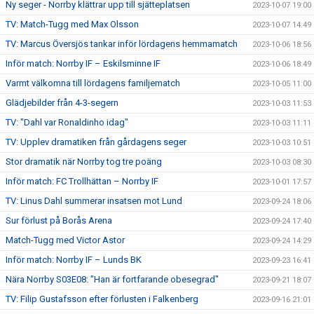
Ny seger - Norrby klättrar upp till sjätteplatsen
2023-10-07 19:00
TV: Match-Tugg med Max Olsson
2023-10-07 14:49
TV: Marcus Översjös tankar inför lördagens hemmamatch
2023-10-06 18:56
Inför match: Norrby IF – Eskilsminne IF
2023-10-06 18:49
Varmt välkomna till lördagens familjematch
2023-10-05 11:00
Glädjebilder från 4-3-segern
2023-10-03 11:53
TV: "Dahl var Ronaldinho idag"
2023-10-03 11:11
TV: Upplev dramatiken från gårdagens seger
2023-10-03 10:51
Stor dramatik när Norrby tog tre poäng
2023-10-03 08:30
Inför match: FC Trollhättan – Norrby IF
2023-10-01 17:57
TV: Linus Dahl summerar insatsen mot Lund
2023-09-24 18:06
Sur förlust på Borås Arena
2023-09-24 17:40
Match-Tugg med Victor Astor
2023-09-24 14:29
Inför match: Norrby IF – Lunds BK
2023-09-23 16:41
Nära Norrby S03E08: "Han är fortfarande obesegrad"
2023-09-21 18:07
TV: Filip Gustafsson efter förlusten i Falkenberg
2023-09-16 21:01