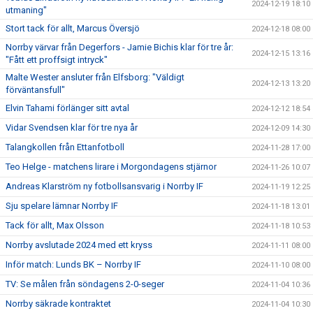
2024-12-19 18:10
utmaning"
Stort tack för allt, Marcus Översjö
2024-12-18 08:00
Norrby värvar från Degerfors - Jamie Bichis klar för tre år:
2024-12-15 13:16
"Fått ett proffsigt intryck"
Malte Wester ansluter från Elfsborg: "Väldigt
2024-12-13 13:20
förväntansfull"
Elvin Tahami förlänger sitt avtal
2024-12-12 18:54
Vidar Svendsen klar för tre nya år
2024-12-09 14:30
Talangkollen från Ettanfotboll
2024-11-28 17:00
Teo Helge - matchens lirare i Morgondagens stjärnor
2024-11-26 10:07
Andreas Klarström ny fotbollsansvarig i Norrby IF
2024-11-19 12:25
Sju spelare lämnar Norrby IF
2024-11-18 13:01
Tack för allt, Max Olsson
2024-11-18 10:53
Norrby avslutade 2024 med ett kryss
2024-11-11 08:00
Inför match: Lunds BK – Norrby IF
2024-11-10 08:00
TV: Se målen från söndagens 2-0-seger
2024-11-04 10:36
Norrby säkrade kontraktet
2024-11-04 10:30