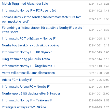
Match-Tugg med Alexander Salo
2024-11-03 13:26
Inför match: Norrby IF – FC Rosengård
2024-11-02 11:41
Tobias Edenvik inför söndagens hemmamatch: "Bra fart
2024-11-01 18:50
och mycket energi"
Förändringar i tränarstaben för att säkra Norrby IF:s plats i
2024-10-27 16:32
Ettan Södra
Inför match: FC Trollhättan – Norrby IF
2024-10-25 19:17
Norrby tog tre sköna - och viktiga poäng
2024-10-21 13:12
Inför match: Norrby IF – BK Olympic
2024-10-19 17:00
Tung eftermiddag på Borås Arena
2024-10-14 10:13
Inför match: Norrby IF - Ängelholms FF
2024-10-13 10:49
Varmt välkomna till Samhällsmatchen
2024-10-08 13:34
Ariana FC – Norrby IF
2024-10-06 20:00
Inför match: Ariana FC – Norrby IF
2024-10-05 18:07
Norrby upp på fjärdeplats efter 2-1-seger
2024-10-01 09:00
Inför match: Norrby IF – Tvååkers IF
2024-09-29 18:53
Ytterligare ett kryss: 2-2 i Skåne
2024-09-23 12:20