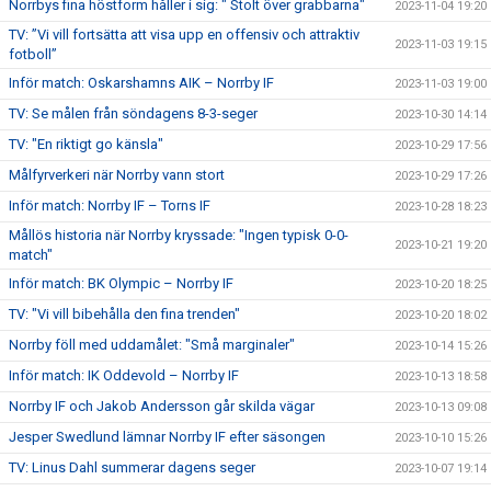
Norrbys fina höstform håller i sig: " Stolt över grabbarna"
2023-11-04 19:20
TV: ”Vi vill fortsätta att visa upp en offensiv och attraktiv
2023-11-03 19:15
fotboll”
Inför match: Oskarshamns AIK – Norrby IF
2023-11-03 19:00
TV: Se målen från söndagens 8-3-seger
2023-10-30 14:14
TV: "En riktigt go känsla"
2023-10-29 17:56
Målfyrverkeri när Norrby vann stort
2023-10-29 17:26
Inför match: Norrby IF – Torns IF
2023-10-28 18:23
Mållös historia när Norrby kryssade: "Ingen typisk 0-0-
2023-10-21 19:20
match"
Inför match: BK Olympic – Norrby IF
2023-10-20 18:25
TV: "Vi vill bibehålla den fina trenden"
2023-10-20 18:02
Norrby föll med uddamålet: "Små marginaler"
2023-10-14 15:26
Inför match: IK Oddevold – Norrby IF
2023-10-13 18:58
Norrby IF och Jakob Andersson går skilda vägar
2023-10-13 09:08
Jesper Swedlund lämnar Norrby IF efter säsongen
2023-10-10 15:26
TV: Linus Dahl summerar dagens seger
2023-10-07 19:14