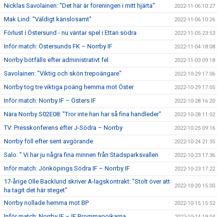
Nicklas Savolainen: "Det här är föreningen i mitt hjärta"
2022-11-06 10:27
Mak Lind: "Väldigt känslosamt"
2022-11-06 10:26
Förlust i Östersund - nu väntar spel i Ettan södra
2022-11-05 23:53
Inför match: Östersunds FK – Norrby IF
2022-11-04 18:08
Norrby bötfälls efter administrativt fel
2022-11-03 09:18
Savolainen: "Viktig och skön trepoängare"
2022-10-29 17:06
Norrby tog tre viktiga poäng hemma mot Öster
2022-10-29 17:05
Inför match: Norrby IF – Östers IF
2022-10-28 16:20
Nära Norrby S02E08: "Tror inte han har så fina handleder"
2022-10-28 11:02
TV: Presskonferens efter J-Södra – Norrby
2022-10-25 09:16
Norrby föll efter sent avgörande
2022-10-24 21:35
Salo: " Vi har ju några fina minnen från Stadsparksvallen
2022-10-23 17:36
Inför match: Jönköpings Södra IF – Norrby IF
2022-10-23 17:22
17-årige Olle Backlund skriver A-lagskontrakt: "Stolt över att
2022-10-20 15:00
ha tagit det här steget"
Norrby nollade hemma mot BP
2022-10-15 15:52
Inför match: Norrby IF – IF Brommapojkarna
2022-10-14 19:04