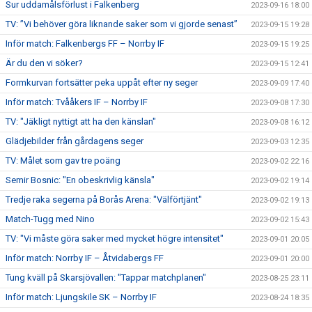
Sur uddamålsförlust i Falkenberg
2023-09-16 18:00
TV: ”Vi behöver göra liknande saker som vi gjorde senast”
2023-09-15 19:28
Inför match: Falkenbergs FF – Norrby IF
2023-09-15 19:25
Är du den vi söker?
2023-09-15 12:41
Formkurvan fortsätter peka uppåt efter ny seger
2023-09-09 17:40
Inför match: Tvååkers IF – Norrby IF
2023-09-08 17:30
TV: "Jäkligt nyttigt att ha den känslan"
2023-09-08 16:12
Glädjebilder från gårdagens seger
2023-09-03 12:35
TV: Målet som gav tre poäng
2023-09-02 22:16
Semir Bosnic: "En obeskrivlig känsla"
2023-09-02 19:14
Tredje raka segerna på Borås Arena: "Välförtjänt"
2023-09-02 19:13
Match-Tugg med Nino
2023-09-02 15:43
TV: "Vi måste göra saker med mycket högre intensitet"
2023-09-01 20:05
Inför match: Norrby IF – Åtvidabergs FF
2023-09-01 20:00
Tung kväll på Skarsjövallen: "Tappar matchplanen"
2023-08-25 23:11
Inför match: Ljungskile SK – Norrby IF
2023-08-24 18:35