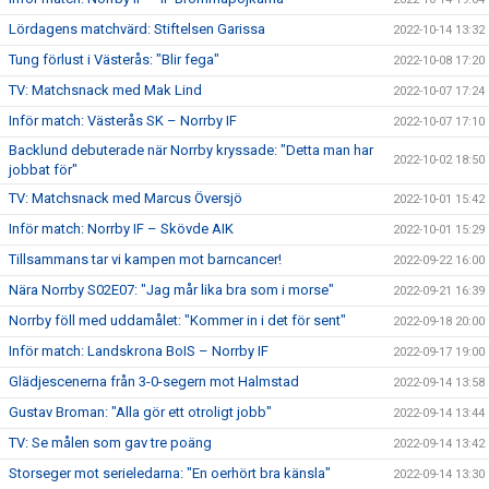
Lördagens matchvärd: Stiftelsen Garissa
2022-10-14 13:32
Tung förlust i Västerås: "Blir fega"
2022-10-08 17:20
TV: Matchsnack med Mak Lind
2022-10-07 17:24
Inför match: Västerås SK – Norrby IF
2022-10-07 17:10
Backlund debuterade när Norrby kryssade: "Detta man har
2022-10-02 18:50
jobbat för"
TV: Matchsnack med Marcus Översjö
2022-10-01 15:42
Inför match: Norrby IF – Skövde AIK
2022-10-01 15:29
Tillsammans tar vi kampen mot barncancer!
2022-09-22 16:00
Nära Norrby S02E07: "Jag mår lika bra som i morse"
2022-09-21 16:39
Norrby föll med uddamålet: "Kommer in i det för sent"
2022-09-18 20:00
Inför match: Landskrona BoIS – Norrby IF
2022-09-17 19:00
Glädjescenerna från 3-0-segern mot Halmstad
2022-09-14 13:58
Gustav Broman: "Alla gör ett otroligt jobb"
2022-09-14 13:44
TV: Se målen som gav tre poäng
2022-09-14 13:42
Storseger mot serieledarna: "En oerhört bra känsla"
2022-09-14 13:30