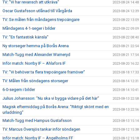
TV: "Vi har revansch att utkräva"
2023-08-24 14:48
Oscar Gustafsson utlånad till Vårgårda
2023-08-24 12:39
TV: Se målen från måndagens trepoängare
2023-08-22 13:09
Måndagens 4-1-seger i bilder
2023-08-22 09:09
TV: "En fantastisk känsla"
2023-08-22 08:40
Ny storseger hemma på Borås Arena
2023-08-21 22:54
Match-Tugg med Alexander Warneryd
2023-08-21 17:54
Inför match: Norrby IF – Ahlafors IF
2023-08-20 16:22
TV: "Vi behöver ta flera trepoängare framöver"
2023-08-18 17:33
TV: Målen från söndagens storseger
2023-08-14 12:31
6-0-segern i bilder
2023-08-14 10:41
Julius Johansson: "Nu ska vi bygga vidare på det här"
2023-08-13 22:58
Magisk eftermiddag på Borås Arena: "Riktigt skönt med en
2023-08-13 22:56
urladdning"
Match-Tugg med Hampus Gustafsson
2023-08-13 15:14
TV: Marcus Översjös tankar inför söndagen
2023-08-12 15:38
Inför match: Norrby IF – Ängelholms FF
2023-08-12 15:18