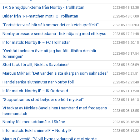
TV: Se höjdpunkterna från Norrby - Trollhättan
2023-05-18 12:38
Bilder från 1-1-matchen mot FC Trollhättan
2023-05-18 07:00
"Fortsätter vi så här så kommer det en ketchupeffekt"
2023-05-18 00:03
Norrby pressade serieledarna - fick nöja sig med ett kryss
2023-05-17 21:48
Inför match: Norrby IF – FC Trollhättan
2023-05-16 20:15
"Oerhört tacksam över att jag har fått tillhöra den här
2023-05-13 17:54
föreningen"
Stort tack för allt, Nicklas Savolainen!
2023-05-13 08:59
Marcus Mikhail: "Det var den sista skärpan som saknades"
2023-05-12 21:51
Händelserika slutminuter när Norrby föll
2023-05-12 21:40
Inför match: Norrby IF – IK Oddevold
2023-05-11 17:30
"Supportrarnas stöd betyder oerhört mycket"
2023-05-11 16:13
Vi tackar av Nicklas Savolainen i samband med fredagens
2023-05-08 13:55
hemmamatch
Norrby föll med uddamålet i Skåne
2023-05-06 18:38
Inför match: Eskilsminne IF – Norrby IF
2023-05-05 19:32
Marcus Översjö: "Vi vill bygga vidare på det vi gjorde