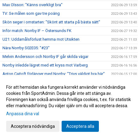
Max Olsson: "Känns overkligt bra"
2022-06-29 13:59
TV: Se målen som gav tre poäng
2022-06-29 13:43
Skön seger i omstarten: "Skönt att starta på bästa sätt"
2022-06-29 13:40
Inför match: Norrby IF – Östersunds FK
2022-06-27 19:32
U21: Uddamålsförlust hemma mot Utsikten
2022-06-21 11:03
Nära Norrby S02E05: "#23"
2022-06-17 13:39
Melvin Andersson och Norrby IF går skilda vägar
2022-06-16 17:59
Norrby inledde lägret med ett kryss mot Varberg
2022-06-16 16:56
Anton Cajtoft förlänger med Norrby: "Trivs väldigt bra här"
2022-06-15 17:00
Bilder från träningsveckan
2022-06-10 09:20
För att hemsidan ska fungera korrekt använder vi nödvändiga
Inga poäng när Norrby avslutade vårsäsongen
2022-05-28 15:13
cookies från SportAdmin. Dessa går inte att stänga av.
Föreningen kan också använda frivilliga cookies, t.ex. för statistik
TV: Max Olsson om att äntligen vara tillbaka i truppen
2022-05-27 17:44
eller marknadsföring. Du väljer själv om du vill acceptera dessa.
Inför match: IK Brage – Norrby IF
2022-05-27 17:23
Anpassa dina val
Norrby IF och Abbas Mohamad går skilda vägar
2022-05-25 13:51
U21: Tung kväll på Borås Arena
Acceptera nödvändiga
Acceptera alla
2022-05-25 09:48
Bilder från Norrby - Utsikten
2022-05-24 09:50