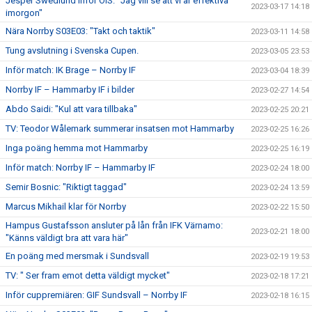
Jesper Swedlund inför ÖIS: ”Jag vill se att vi är effektiva
2023-03-17 14:18
imorgon"
Nära Norrby S03E03: "Takt och taktik"
2023-03-11 14:58
Tung avslutning i Svenska Cupen.
2023-03-05 23:53
Inför match: IK Brage – Norrby IF
2023-03-04 18:39
Norrby IF – Hammarby IF i bilder
2023-02-27 14:54
Abdo Saidi: "Kul att vara tillbaka"
2023-02-25 20:21
TV: Teodor Wålemark summerar insatsen mot Hammarby
2023-02-25 16:26
Inga poäng hemma mot Hammarby
2023-02-25 16:19
Inför match: Norrby IF – Hammarby IF
2023-02-24 18:00
Semir Bosnic: "Riktigt taggad"
2023-02-24 13:59
Marcus Mikhail klar för Norrby
2023-02-22 15:50
Hampus Gustafsson ansluter på lån från IFK Värnamo:
2023-02-21 18:00
"Känns väldigt bra att vara här"
En poäng med mersmak i Sundsvall
2023-02-19 19:53
TV: " Ser fram emot detta väldigt mycket"
2023-02-18 17:21
Inför cuppremiären: GIF Sundsvall – Norrby IF
2023-02-18 16:15