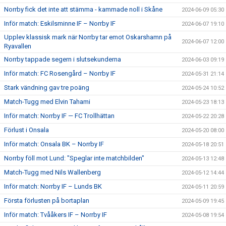
Norrby fick det inte att stämma - kammade noll i Skåne
2024-06-09 05:30
Inför match: Eskilsminne IF – Norrby IF
2024-06-07 19:10
Upplev klassisk mark när Norrby tar emot Oskarshamn på
2024-06-07 12:00
Ryavallen
Norrby tappade segern i slutsekunderna
2024-06-03 09:19
Inför match: FC Rosengård – Norrby IF
2024-05-31 21:14
Stark vändning gav tre poäng
2024-05-24 10:52
Match-Tugg med Elvin Tahami
2024-05-23 18:13
Inför match: Norrby IF — FC Trollhättan
2024-05-22 20:28
Förlust i Onsala
2024-05-20 08:00
Inför match: Onsala BK – Norrby IF
2024-05-18 20:51
Norrby föll mot Lund: "Speglar inte matchbilden"
2024-05-13 12:48
Match-Tugg med Nils Wallenberg
2024-05-12 14:44
Inför match: Norrby IF – Lunds BK
2024-05-11 20:59
Första förlusten på bortaplan
2024-05-09 19:45
Inför match: Tvååkers IF – Norrby IF
2024-05-08 19:54