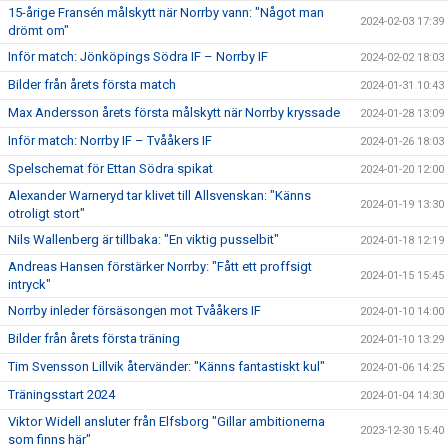
15-årige Fransén målskytt när Norrby vann: "Något man
2024-02-03 17:39
drömt om"
Inför match: Jönköpings Södra IF – Norrby IF
2024-02-02 18:03
Bilder från årets första match
2024-01-31 10:43
Max Andersson årets första målskytt när Norrby kryssade
2024-01-28 13:09
Inför match: Norrby IF – Tvååkers IF
2024-01-26 18:03
Spelschemat för Ettan Södra spikat
2024-01-20 12:00
Alexander Warneryd tar klivet till Allsvenskan: "Känns
2024-01-19 13:30
otroligt stort"
Nils Wallenberg är tillbaka: "En viktig pusselbit"
2024-01-18 12:19
Andreas Hansen förstärker Norrby: "Fått ett proffsigt
2024-01-15 15:45
intryck"
Norrby inleder försäsongen mot Tvååkers IF
2024-01-10 14:00
Bilder från årets första träning
2024-01-10 13:29
Tim Svensson Lillvik återvänder: "Känns fantastiskt kul"
2024-01-06 14:25
Träningsstart 2024
2024-01-04 14:30
Viktor Widell ansluter från Elfsborg "Gillar ambitionerna
2023-12-30 15:40
som finns här"