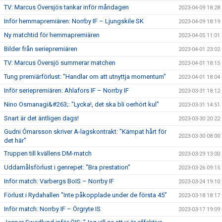
TV: Marcus Översjös tankar inför måndagen
2023-04-09 18:28
Inför hemmapremiären: Norrby IF – Ljungskile SK
2023-04-09 18:19
Ny matchtid för hemmapremiären
2023-04-05 11:01
Bilder från seriepremiären
2023-04-01 23:02
TV: Marcus Översjö summerar matchen
2023-04-01 18:15
Tung premiärförlust: "Handlar om att utnyttja momentum"
2023-04-01 18:04
Inför seriepremiären: Ahlafors IF – Norrby IF
2023-03-31 18:12
Nino Osmanagi&#263;: "Lycka!, det ska bli oerhört kul"
2023-03-31 14:51
Snart är det äntligen dags!
2023-03-30 20:22
Gudni Ómarsson skriver A-lagskontrakt: "Kämpat hårt för
2023-03-30 08:00
det här"
Truppen till kvällens DM-match
2023-03-29 13:00
Uddamålsförlust i genrepet: "Bra prestation"
2023-03-26 09:15
Inför match: Varbergs BoIS – Norrby IF
2023-03-24 19:10
Förlust i Rydahallen "Inte påkopplade under de första 45"
2023-03-18 18:17
Inför match: Norrby IF – Örgryte IS
2023-03-17 19:09