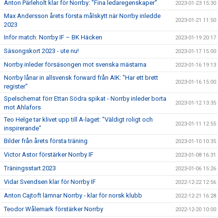
Anton Pärleholt klar för Norrby: "Fina ledaregenskaper"
2023-01-23 15:30
Max Andersson årets första målskytt när Norrby inledde
2023-01-21 11:50
2023
Inför match: Norrby IF – BK Häcken
2023-01-19 20:17
Säsongskort 2023 - ute nu!
2023-01-17 15:00
Norrby inleder försäsongen mot svenska mästarna
2023-01-16 19:13
Norrby lånar in allsvensk forward från AIK: "Har ett brett
2023-01-16 15:00
register"
Spelschemat förr Ettan Södra spikat - Norrby inleder borta
2023-01-12 13:35
mot Ahlafors
Teo Helge tar klivet upp till A-laget: "Väldigt roligt och
2023-01-11 12:55
inspirerande"
Bilder från årets första träning
2023-01-10 10:35
Victor Astor förstärker Norrby IF
2023-01-08 16:31
Träningsstart 2023
2023-01-06 15:26
Vidar Svendsen klar för Norrby IF
2022-12-22 12:56
Anton Cajtoft lämnar Norrby - klar för norsk klubb
2022-12-21 16:28
Teodor Wålemark förstärker Norrby
2022-12-20 10:00