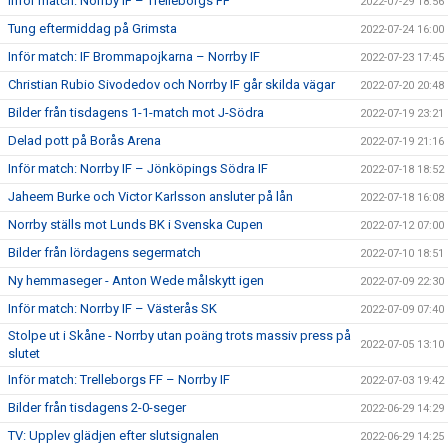
Inför match: Norrby IF – Trelleborgs FF
2022-07-29 18:56
Tung eftermiddag på Grimsta
2022-07-24 16:00
Inför match: IF Brommapojkarna – Norrby IF
2022-07-23 17:45
Christian Rubio Sivodedov och Norrby IF går skilda vägar
2022-07-20 20:48
Bilder från tisdagens 1-1-match mot J-Södra
2022-07-19 23:21
Delad pott på Borås Arena
2022-07-19 21:16
Inför match: Norrby IF – Jönköpings Södra IF
2022-07-18 18:52
Jaheem Burke och Victor Karlsson ansluter på lån
2022-07-18 16:08
Norrby ställs mot Lunds BK i Svenska Cupen
2022-07-12 07:00
Bilder från lördagens segermatch
2022-07-10 18:51
Ny hemmaseger - Anton Wede målskytt igen
2022-07-09 22:30
Inför match: Norrby IF – Västerås SK
2022-07-09 07:40
Stolpe ut i Skåne - Norrby utan poäng trots massiv press på
2022-07-05 13:10
slutet
Inför match: Trelleborgs FF – Norrby IF
2022-07-03 19:42
Bilder från tisdagens 2-0-seger
2022-06-29 14:29
TV: Upplev glädjen efter slutsignalen
2022-06-29 14:25