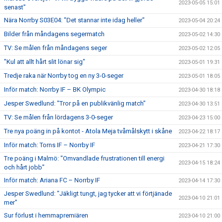
2023-05-05 15:01
senast"
Nära Norrby S03E04: "Det stannar inte idag heller"
2023-05-04 20:24
Bilder från måndagens segermatch
2023-05-02 14:30
TV: Se målen från måndagens seger
2023-05-02 12:05
"Kul att allt hårt slit lönar sig"
2023-05-01 19:31
Tredje raka när Norrby tog en ny 3-0-seger
2023-05-01 18:05
Inför match: Norrby IF – BK Olympic
2023-04-30 18:18
Jesper Swedlund: "Tror på en publikvänlig match"
2023-04-30 13:51
TV: Se målen från lördagens 3-0-seger
2023-04-23 15:00
Tre nya poäng in på kontot - Atola Meja tvåmålskytt i skåne
2023-04-22 18:17
Inför match: Torns IF – Norrby IF
2023-04-21 17:30
Tre poäng i Malmö: "Omvandlade frustrationen till energi
2023-04-15 18:24
och hårt jobb"
Inför match: Ariana FC – Norrby IF
2023-04-14 17:30
Jesper Swedlund: "Jäkligt tungt, jag tycker att vi förtjänade
2023-04-10 21:01
mer"
Sur förlust i hemmapremiären
2023-04-10 21:00