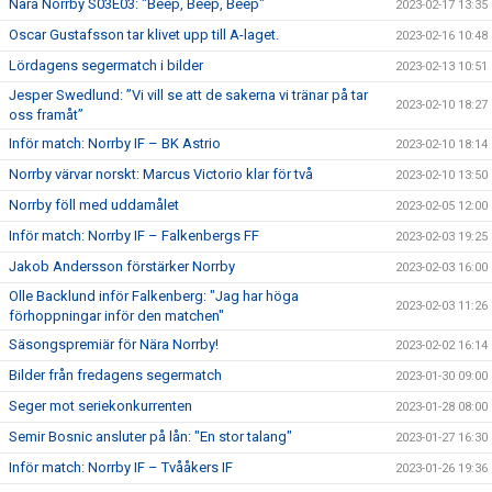
Nära Norrby S03E03: "Beep, Beep, Beep"
2023-02-17 13:35
Oscar Gustafsson tar klivet upp till A-laget.
2023-02-16 10:48
Lördagens segermatch i bilder
2023-02-13 10:51
Jesper Swedlund: ”Vi vill se att de sakerna vi tränar på tar
2023-02-10 18:27
oss framåt”
Inför match: Norrby IF – BK Astrio
2023-02-10 18:14
Norrby värvar norskt: Marcus Victorio klar för två
2023-02-10 13:50
Norrby föll med uddamålet
2023-02-05 12:00
Inför match: Norrby IF – Falkenbergs FF
2023-02-03 19:25
Jakob Andersson förstärker Norrby
2023-02-03 16:00
Olle Backlund inför Falkenberg: "Jag har höga
2023-02-03 11:26
förhoppningar inför den matchen"
Säsongspremiär för Nära Norrby!
2023-02-02 16:14
Bilder från fredagens segermatch
2023-01-30 09:00
Seger mot seriekonkurrenten
2023-01-28 08:00
Semir Bosnic ansluter på lån: "En stor talang"
2023-01-27 16:30
Inför match: Norrby IF – Tvååkers IF
2023-01-26 19:36