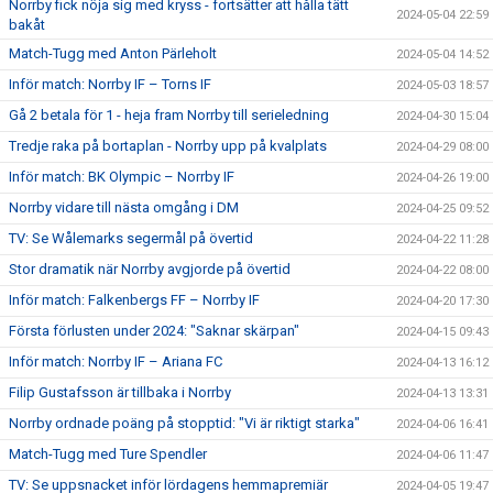
Norrby fick nöja sig med kryss - fortsätter att hålla tätt
2024-05-04 22:59
bakåt
Match-Tugg med Anton Pärleholt
2024-05-04 14:52
Inför match: Norrby IF – Torns IF
2024-05-03 18:57
Gå 2 betala för 1 - heja fram Norrby till serieledning
2024-04-30 15:04
Tredje raka på bortaplan - Norrby upp på kvalplats
2024-04-29 08:00
Inför match: BK Olympic – Norrby IF
2024-04-26 19:00
Norrby vidare till nästa omgång i DM
2024-04-25 09:52
TV: Se Wålemarks segermål på övertid
2024-04-22 11:28
Stor dramatik när Norrby avgjorde på övertid
2024-04-22 08:00
Inför match: Falkenbergs FF – Norrby IF
2024-04-20 17:30
Första förlusten under 2024: "Saknar skärpan"
2024-04-15 09:43
Inför match: Norrby IF – Ariana FC
2024-04-13 16:12
Filip Gustafsson är tillbaka i Norrby
2024-04-13 13:31
Norrby ordnade poäng på stopptid: "Vi är riktigt starka"
2024-04-06 16:41
Match-Tugg med Ture Spendler
2024-04-06 11:47
TV: Se uppsnacket inför lördagens hemmapremiär
2024-04-05 19:47