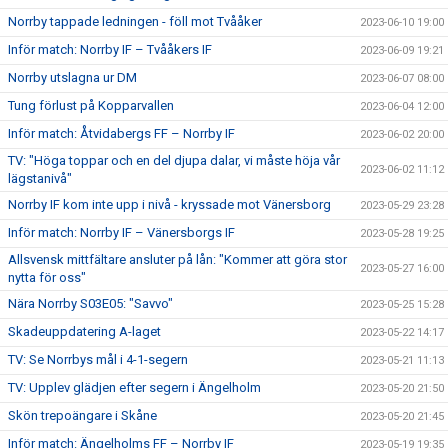
Norrby tappade ledningen - föll mot Tvååker
2023-06-10 19:00
Inför match: Norrby IF – Tvååkers IF
2023-06-09 19:21
Norrby utslagna ur DM
2023-06-07 08:00
Tung förlust på Kopparvallen
2023-06-04 12:00
Inför match: Åtvidabergs FF – Norrby IF
2023-06-02 20:00
TV: "Höga toppar och en del djupa dalar, vi måste höja vår
2023-06-02 11:12
lägstanivå"
Norrby IF kom inte upp i nivå - kryssade mot Vänersborg
2023-05-29 23:28
Inför match: Norrby IF – Vänersborgs IF
2023-05-28 19:25
Allsvensk mittfältare ansluter på lån: "Kommer att göra stor
2023-05-27 16:00
nytta för oss"
Nära Norrby S03E05: "Savvo"
2023-05-25 15:28
Skadeuppdatering A-laget
2023-05-22 14:17
TV: Se Norrbys mål i 4-1-segern
2023-05-21 11:13
TV: Upplev glädjen efter segern i Ängelholm
2023-05-20 21:50
Skön trepoängare i Skåne
2023-05-20 21:45
Inför match: Ängelholms FF – Norrby IF
2023-05-19 19:35