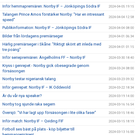
Inför hemmapremiären: Norrby IF – Jönköpings Södra IF
2024-04-05 19:15
Talangen Prince Amos förstärker Norrby: "Har en intressant
2024-04-04 12:58
speed"
Publikinformation: Norrby IF – Jönköpings Södra IF
2024-04-04 08:00
Bilder från lördagens premiärseger
2024-04-01 06:34
Härlig premiärseger i Skåne: "Riktigt skönt att inleda med
2024-04-01 01:15
tre poäng"
Inför seriepremiären: Ängelholms FF – Norrby IF
2024-03-30 18:40
Kryss i genrepet - Norrby gick obesegrade genom
2024-03-24 08:00
försäsongen
Norrby testar nigeriansk talang
2024-03-23 09:32
Inför genrepet: Norrby IF – IK Oddevold
2024-03-22 18:34
Är du vår nya speaker?
2024-03-19 14:00
Norrby tog sjunde raka segern
2024-03-16 16:54
Översjö: "Vi har lagt upp försäsongen i lite olika faser"
2024-03-15 18:46
Inför match: Norrby IF – Qviding FIF
2024-03-15 18:19
Fotboll ses bäst på plats - köp biljetter till
2024-03-13 16:00
hemmapremiären!