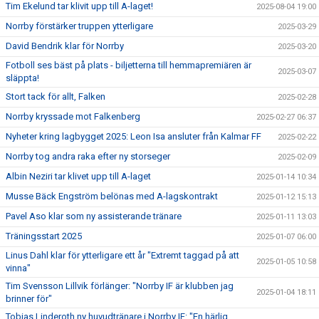
Tim Ekelund tar klivit upp till A-laget!
2025-08-04 19:00
Norrby förstärker truppen ytterligare
2025-03-29
David Bendrik klar för Norrby
2025-03-20
Fotboll ses bäst på plats - biljetterna till hemmapremiären är
2025-03-07
släppta!
Stort tack för allt, Falken
2025-02-28
Norrby kryssade mot Falkenberg
2025-02-27 06:37
Nyheter kring lagbygget 2025: Leon Isa ansluter från Kalmar FF
2025-02-22
Norrby tog andra raka efter ny storseger
2025-02-09
Albin Neziri tar klivet upp till A-laget
2025-01-14 10:34
Musse Bäck Engström belönas med A-lagskontrakt
2025-01-12 15:13
Pavel Aso klar som ny assisterande tränare
2025-01-11 13:03
Träningsstart 2025
2025-01-07 06:00
Linus Dahl klar för ytterligare ett år "Extremt taggad på att
2025-01-05 10:58
vinna"
Tim Svensson Lillvik förlänger: "Norrby IF är klubben jag
2025-01-04 18:11
brinner för"
Tobias Linderoth ny huvudtränare i Norrby IF: "En härlig