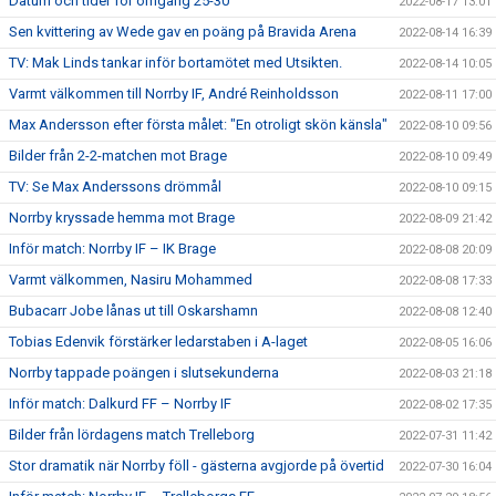
Datum och tider för omgång 25-30
2022-08-17 13:01
Sen kvittering av Wede gav en poäng på Bravida Arena
2022-08-14 16:39
TV: Mak Linds tankar inför bortamötet med Utsikten.
2022-08-14 10:05
Varmt välkommen till Norrby IF, André Reinholdsson
2022-08-11 17:00
Max Andersson efter första målet: "En otroligt skön känsla"
2022-08-10 09:56
Bilder från 2-2-matchen mot Brage
2022-08-10 09:49
TV: Se Max Anderssons drömmål
2022-08-10 09:15
Norrby kryssade hemma mot Brage
2022-08-09 21:42
Inför match: Norrby IF – IK Brage
2022-08-08 20:09
Varmt välkommen, Nasiru Mohammed
2022-08-08 17:33
Bubacarr Jobe lånas ut till Oskarshamn
2022-08-08 12:40
Tobias Edenvik förstärker ledarstaben i A-laget
2022-08-05 16:06
Norrby tappade poängen i slutsekunderna
2022-08-03 21:18
Inför match: Dalkurd FF – Norrby IF
2022-08-02 17:35
Bilder från lördagens match Trelleborg
2022-07-31 11:42
Stor dramatik när Norrby föll - gästerna avgjorde på övertid
2022-07-30 16:04