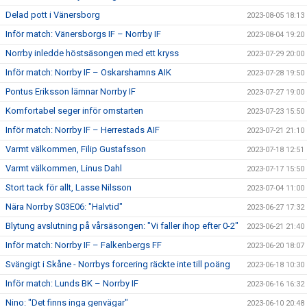
Delad pott i Vänersborg
2023-08-05 18:13
Inför match: Vänersborgs IF – Norrby IF
2023-08-04 19:20
Norrby inledde höstsäsongen med ett kryss
2023-07-29 20:00
Inför match: Norrby IF – Oskarshamns AIK
2023-07-28 19:50
Pontus Eriksson lämnar Norrby IF
2023-07-27 19:00
Komfortabel seger inför omstarten
2023-07-23 15:50
Inför match: Norrby IF – Herrestads AIF
2023-07-21 21:10
Varmt välkommen, Filip Gustafsson
2023-07-18 12:51
Varmt välkommen, Linus Dahl
2023-07-17 15:50
Stort tack för allt, Lasse Nilsson
2023-07-04 11:00
Nära Norrby S03E06: "Halvtid"
2023-06-27 17:32
Blytung avslutning på vårsäsongen: "Vi faller ihop efter 0-2"
2023-06-21 21:40
Inför match: Norrby IF – Falkenbergs FF
2023-06-20 18:07
Svängigt i Skåne - Norrbys forcering räckte inte till poäng
2023-06-18 10:30
Inför match: Lunds BK – Norrby IF
2023-06-16 16:32
Nino: "Det finns inga genvägar"
2023-06-10 20:48