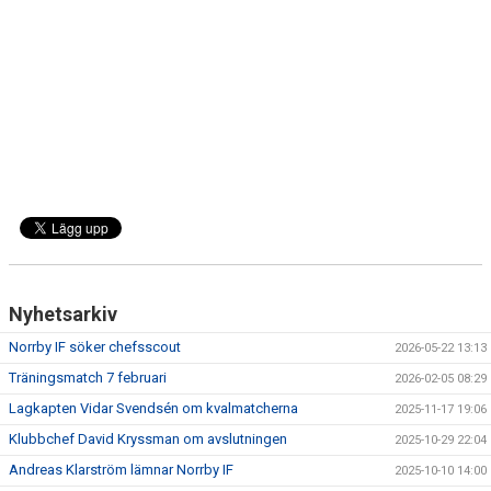
DOKUMENT
BILDARKIV
BILDER 2025
TABELL ETTAN SÖDRA 2025
Nyhetsarkiv
Norrby IF söker chefsscout
2026-05-22 13:13
Träningsmatch 7 februari
2026-02-05 08:29
Lagkapten Vidar Svendsén om kvalmatcherna
2025-11-17 19:06
Klubbchef David Kryssman om avslutningen
2025-10-29 22:04
Andreas Klarström lämnar Norrby IF
2025-10-10 14:00