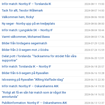
Inför match: Norrby IF – Torslanda IK
2024-08-11 19:00
Tack för allt, Teodor Wålemark
2024-08-07 14:00
Välkommen hem, Ricky!
2024-08-06 18:00
Ny seger - Norrby upp på en tredjeplats
2024-08-06 08:00
Inför match: Ljungskile SK – Norrby IF
2024-08-04 18:44
Varmt välkommen, Mohamed Bawa
2024-08-03 17:36
Bilder från lördagens segermatch
2024-07-29 12:05
Bilder från 2-0-segern mot J-Södra
2024-07-24 15:59
Delat pott i Torslanda: "Tacksamma för stödet från våra
2024-06-20 12:01
supportrar"
Inför match: Torslanda IK – Norrby IF
2024-06-18 20:57
Bilder från 6-0-segern på Ryavallen
2024-06-16 10:28
Islossning på Ryavallen "Allting klaffade idag"
2024-06-15 22:30
Inför match: Norrby IF – Oskarshamns AIK
2024-06-14 19:33
"Roligt att få en sån här match som är något lite
2024-06-14 16:02
annorlunda"
Publikinformation: Norrby IF – Oskarshamns AIK
2024-06-13 12:37