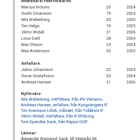
Mittfältare/Ytterforwards:
Marcus Victorio
23
2024
Gudni Omarsson
19
2024
Nils Wallenberg
20
2025
Teo Helge
19
2025
Viktor Widell
21
2026
Linus Dahl
28
2024
Max Olsson
24
2024
Max Andersson
20
2025
Anfallare:
Julius Johansson
23
2024
Oscar Gustafsson
20
2024
Andreas Hansen
21
2026
Nyförvärv:
Nils Wallenberg, mittfältare, från IFK Värnamo.
Andreas Hansen, anfallare, från Kungsängens IF.
Tim Svensson Lillvik, målvakt, från Tvååkers IF.
Viktor Widell, mittfältare, från IF Elfsborg.
Ture Spendler, back, från Räppe GOIF.
Lämnar:
Alexander Warneryd, back, till Västerås SK.