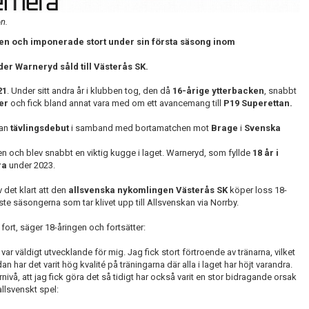
n.
åren och imponerade stort under sin första säsong inom
er Warneryd såld till Västerås SK.
21
. Under sitt andra år i klubben tog, den då
16-årige ytterbacken
, snabbt
er
och fick bland annat vara med om ett avancemang till
P19 Superettan.
han
tävlingsdebut
i samband med bortamatchen mot
Brage
i
Svenska
n och blev snabbt en viktig kugge i laget. Warneryd, som fyllde
18 år i
ra
under 2023.
det klart att den
allsvenska nykomlingen Västerås SK
köper loss 18-
e säsongerna som tar klivet upp till Allsvenskan via Norrby.
t fort, säger 18-åringen och fortsätter:
var väldigt utvecklande för mig. Jag fick stort förtroende av tränarna, vilket
ar det varit hög kvalité på träningarna där alla i laget har höjt varandra.
vå, att jag fick göra det så tidigt har också varit en stor bidragande orsak
llsvenskt spel: