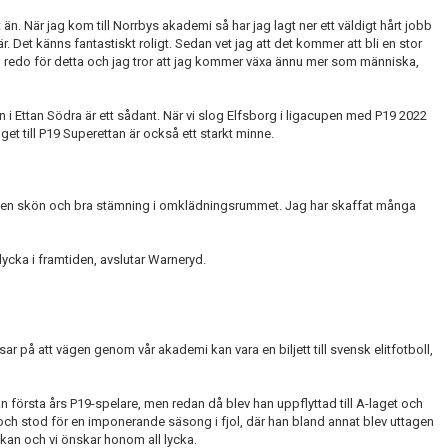
t än. När jag kom till Norrbys akademi så har jag lagt ner ett väldigt hårt jobb
är. Det känns fantastiskt roligt. Sedan vet jag att det kommer att bli en stor
 redo för detta och jag tror att jag kommer växa ännu mer som människa,
n i Ettan Södra är ett sådant. När vi slog Elfsborg i ligacupen med P19 2022
t till P19 Superettan är också ett starkt minne.
rit en skön och bra stämning i omklädningsrummet. Jag har skaffat många
lycka i framtiden, avslutar Warneryd.
sar på att vägen genom vår akademi kan vara en biljett till svensk elitfotboll,
n första års P19-spelare, men redan då blev han uppflyttad till A-laget och
g och stod för en imponerande säsong i fjol, där han bland annat blev uttagen
skan och vi önskar honom all lycka.