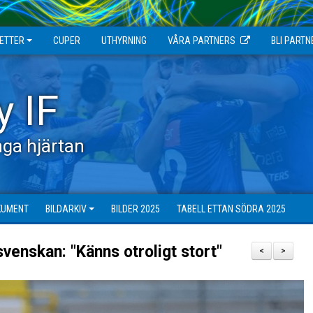
JETTER
CUPER
UTHYRNING
VÅRA PARTNERS
BLI PARTN
y IF
ga hjärtan
KUMENT
BILDARKIV
BILDER 2025
TABELL ETTAN SÖDRA 2025
svenskan: "Känns otroligt stort"
<
>