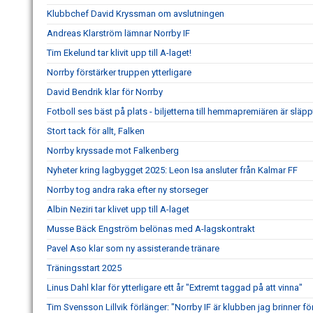
Klubbchef David Kryssman om avslutningen
Andreas Klarström lämnar Norrby IF
Tim Ekelund tar klivit upp till A-laget!
Norrby förstärker truppen ytterligare
David Bendrik klar för Norrby
Fotboll ses bäst på plats - biljetterna till hemmapremiären är släpp
Stort tack för allt, Falken
Norrby kryssade mot Falkenberg
Nyheter kring lagbygget 2025: Leon Isa ansluter från Kalmar FF
Norrby tog andra raka efter ny storseger
Albin Neziri tar klivet upp till A-laget
Musse Bäck Engström belönas med A-lagskontrakt
Pavel Aso klar som ny assisterande tränare
Träningsstart 2025
Linus Dahl klar för ytterligare ett år "Extremt taggad på att vinna"
Tim Svensson Lillvik förlänger: "Norrby IF är klubben jag brinner fö