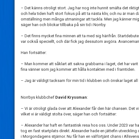
– Det känns otroligt stort. Jag har nog inte hunnit smälta det riktig
och hela tiden haft stort fokus på att ta nästa kliv, och nu är man d
omställning men många utmaningar att tackla. Men jag känner mig
säger han och blickar tillbaka på sin tid i Norrby.
– Det finns mycket fina minnen att ta med sig härifrån. Startdebute
var också speciellt, och där fick jag dessutom avgöra. Avancemange
Han fortsätter:
– Man kommer att såklart att sakna grabbarna i laget, det har va
fina vänner som jag kommer att hålla kontakten med i framtiden.
– Jag är väldigt tacksam för min tid i klubben och önskar laget all 
Norrbys klubbchef
David Kryssman
:
– Vi är otroligt glada över att Alexander får den här chansen. Det vi
vilket vi är väldigt stolta över, säger han och fortsätter:
– Alexander har haft en fantastisk resa hos oss. Under 2023 var ha
tog en fast startplats direkt. Alexander hade en jättefin utvecklin
i Morgondagens stjärnor. Nu får han en välförtjänt chans i Allsven