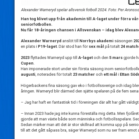
Alexander Warneryd spelar allsvensk fotboll 2024. Foto: Per Aronsso
Han tog klivet upp från akademin till A-laget under förra v
seniorfotbollen.
Nu får 18-åringen chansen i Allsvenskan – idag blev Alexand
Alexander Warneryd
anslöt till
Norrbys akademi
säsongen
20
en plats i
P19-laget
. Där stod han för
sex mål
på totalt
24 match
2023
flyttades Warneryd upp till
A-laget
och den
5 mars
gjorde 
Cupen
.
Han imponerade stort under sin första säsong inom seniorfotbolle
augusti
, noterades för totalt
23 matcher
och
ett mål
i
Ettan Söd
Högerbackens fina säsong gav eko i fotbollssverige och idag blev 
åringen. Warneryd blir därmed den sjätte spelaren på de fem senast
– Jag har haft en fantastisk tid i föreningen där allt har gått väldig
– Innan 2023 hade jag inte kunna föreställa mig detta. Men fjolåret 
gjorde att man växte både som människa och fotbollsspelare. Sedan h
Sedan märker man att det är stor skillnad att komma upp på seniorni
till att det gått såpass bra, säger Warneryd som nu ser fram emot a