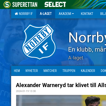
NORRBY IF
A-LAGET
AKADEMI
KONTAKT
BIL
Norrb
En klubb, mån
A-laget
HEM
NYHETER
MATCHER
TRUPPEN
KALENDER
DO
Alexander Warneryd tar klivet till All
2024-01-19 13:30