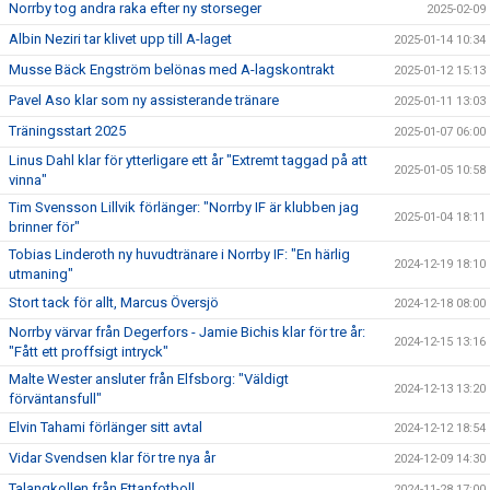
Norrby tog andra raka efter ny storseger
2025-02-09
Albin Neziri tar klivet upp till A-laget
2025-01-14 10:34
Musse Bäck Engström belönas med A-lagskontrakt
2025-01-12 15:13
Pavel Aso klar som ny assisterande tränare
2025-01-11 13:03
Träningsstart 2025
2025-01-07 06:00
Linus Dahl klar för ytterligare ett år "Extremt taggad på att
2025-01-05 10:58
vinna"
Tim Svensson Lillvik förlänger: "Norrby IF är klubben jag
2025-01-04 18:11
brinner för"
Tobias Linderoth ny huvudtränare i Norrby IF: "En härlig
2024-12-19 18:10
utmaning"
Stort tack för allt, Marcus Översjö
2024-12-18 08:00
Norrby värvar från Degerfors - Jamie Bichis klar för tre år:
2024-12-15 13:16
"Fått ett proffsigt intryck"
Malte Wester ansluter från Elfsborg: "Väldigt
2024-12-13 13:20
förväntansfull"
Elvin Tahami förlänger sitt avtal
2024-12-12 18:54
Vidar Svendsen klar för tre nya år
2024-12-09 14:30
Talangkollen från Ettanfotboll
2024-11-28 17:00