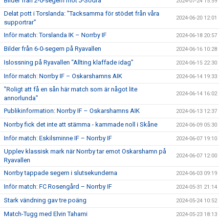
Bilder från 2-0-segern mot J-Södra
2024-07-24 15:59
Delat pott i Torslanda: "Tacksamma för stödet från våra
2024-06-20 12:01
supportrar"
Inför match: Torslanda IK – Norrby IF
2024-06-18 20:57
Bilder från 6-0-segern på Ryavallen
2024-06-16 10:28
Islossning på Ryavallen "Allting klaffade idag"
2024-06-15 22:30
Inför match: Norrby IF – Oskarshamns AIK
2024-06-14 19:33
"Roligt att få en sån här match som är något lite
2024-06-14 16:02
annorlunda"
Publikinformation: Norrby IF – Oskarshamns AIK
2024-06-13 12:37
Norrby fick det inte att stämma - kammade noll i Skåne
2024-06-09 05:30
Inför match: Eskilsminne IF – Norrby IF
2024-06-07 19:10
Upplev klassisk mark när Norrby tar emot Oskarshamn på
2024-06-07 12:00
Ryavallen
Norrby tappade segern i slutsekunderna
2024-06-03 09:19
Inför match: FC Rosengård – Norrby IF
2024-05-31 21:14
Stark vändning gav tre poäng
2024-05-24 10:52
Match-Tugg med Elvin Tahami
2024-05-23 18:13