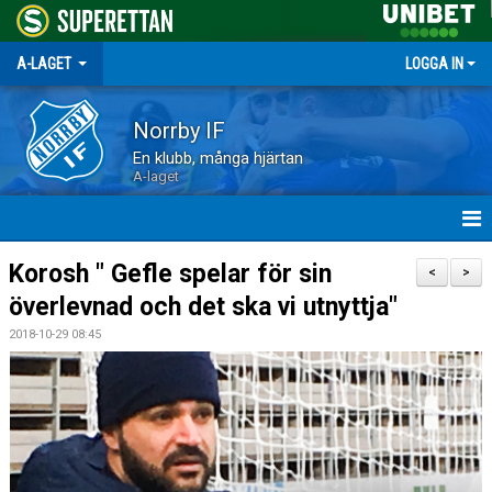
A-LAGET
LOGGA IN
Norrby IF
En klubb, många hjärtan
A-laget
HEM
Korosh " Gefle spelar för sin
<
>
överlevnad och det ska vi utnyttja"
NYHETER
2018-10-29 08:45
MATCHER
TRUPPEN
KALENDER