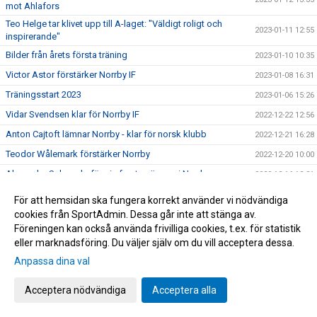
mot Ahlafors
Teo Helge tar klivet upp till A-laget: "Väldigt roligt och
2023-01-11 12:55
inspirerande"
Bilder från årets första träning
2023-01-10 10:35
Victor Astor förstärker Norrby IF
2023-01-08 16:31
Träningsstart 2023
2023-01-06 15:26
Vidar Svendsen klar för Norrby IF
2022-12-22 12:56
Anton Cajtoft lämnar Norrby - klar för norsk klubb
2022-12-21 16:28
Teodor Wålemark förstärker Norrby
2022-12-20 10:00
Alexander Salo redo för sin femte säsong i Norrby
2022-12-16 12:31
Jesper Swedlund och Marcus Översjö nya huvudtränare
2022-12-12 18:30
För att hemsidan ska fungera korrekt använder vi nödvändiga
Anton Wede förlänger: ”Väldigt motiverad inför 2023"
cookies från SportAdmin. Dessa går inte att stänga av.
2022-12-09 16:33
Föreningen kan också använda frivilliga cookies, t.ex. för statistik
Julius Johansson klar för Norrby: "En spelare som älskar
2022-12-08 13:00
eller marknadsföring. Du väljer själv om du vill acceptera dessa.
att utmana"
Anpassa dina val
Max Olsson förlänger: ”Riktigt taggad på 2023”
2022-12-02 14:00
Fyra spelare lämnar Norrby IF
2022-12-02 12:07
Acceptera nödvändiga
Acceptera alla
Speldatum för Svenska Cupen 2023
2022-12-01 17:17