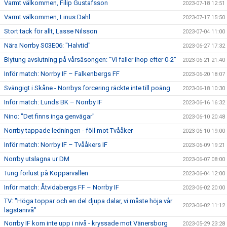
Varmt välkommen, Filip Gustafsson
2023-07-18 12:51
Varmt välkommen, Linus Dahl
2023-07-17 15:50
Stort tack för allt, Lasse Nilsson
2023-07-04 11:00
Nära Norrby S03E06: "Halvtid"
2023-06-27 17:32
Blytung avslutning på vårsäsongen: "Vi faller ihop efter 0-2"
2023-06-21 21:40
Inför match: Norrby IF – Falkenbergs FF
2023-06-20 18:07
Svängigt i Skåne - Norrbys forcering räckte inte till poäng
2023-06-18 10:30
Inför match: Lunds BK – Norrby IF
2023-06-16 16:32
Nino: "Det finns inga genvägar"
2023-06-10 20:48
Norrby tappade ledningen - föll mot Tvååker
2023-06-10 19:00
Inför match: Norrby IF – Tvååkers IF
2023-06-09 19:21
Norrby utslagna ur DM
2023-06-07 08:00
Tung förlust på Kopparvallen
2023-06-04 12:00
Inför match: Åtvidabergs FF – Norrby IF
2023-06-02 20:00
TV: "Höga toppar och en del djupa dalar, vi måste höja vår
2023-06-02 11:12
lägstanivå"
Norrby IF kom inte upp i nivå - kryssade mot Vänersborg
2023-05-29 23:28