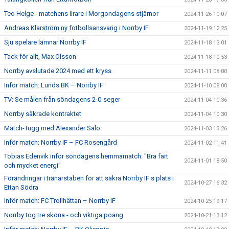
Teo Helge - matchens lirare i Morgondagens stjärnor
2024-11-26 10:07
Andreas Klarström ny fotbollsansvarig i Norrby IF
2024-11-19 12:25
Sju spelare lämnar Norrby IF
2024-11-18 13:01
Tack för allt, Max Olsson
2024-11-18 10:53
Norrby avslutade 2024 med ett kryss
2024-11-11 08:00
Inför match: Lunds BK – Norrby IF
2024-11-10 08:00
TV: Se målen från söndagens 2-0-seger
2024-11-04 10:36
Norrby säkrade kontraktet
2024-11-04 10:30
Match-Tugg med Alexander Salo
2024-11-03 13:26
Inför match: Norrby IF – FC Rosengård
2024-11-02 11:41
Tobias Edenvik inför söndagens hemmamatch: "Bra fart
2024-11-01 18:50
och mycket energi"
Förändringar i tränarstaben för att säkra Norrby IF:s plats i
2024-10-27 16:32
Ettan Södra
Inför match: FC Trollhättan – Norrby IF
2024-10-25 19:17
Norrby tog tre sköna - och viktiga poäng
2024-10-21 13:12