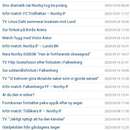
Stor dramatik när Norrby tog tre poäng
2023-10-03 08:30
Inför match: FC Trollhättan – Norrby IF
2023-10-01 17:57
TV: Linus Dahl summerar insatsen mot Lund
2023-09-24 18:06
Sur förlust på Borås Arena
2023-09-24 17:40
Match-Tugg med Victor Astor
2023-09-24 14:29
Inför match: Norrby IF – Lunds BK
2023-09-23 16:41
Nära Norrby S03E08: "Han är fortfarande obesegrad"
2023-09-21 18:07
TV: Filip Gustafsson efter förlusten i Falkenberg
2023-09-16 21:01
Sur uddamålsförlust i Falkenberg
2023-09-16 18:00
TV: ”Vi behöver göra liknande saker som vi gjorde senast”
2023-09-15 19:28
Inför match: Falkenbergs FF – Norrby IF
2023-09-15 19:25
Är du den vi söker?
2023-09-15 12:41
Formkurvan fortsätter peka uppåt efter ny seger
2023-09-09 17:40
Inför match: Tvååkers IF – Norrby IF
2023-09-08 17:30
TV: "Jäkligt nyttigt att ha den känslan"
2023-09-08 16:12
Glädjebilder från gårdagens seger
2023-09-03 12:35