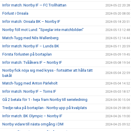
Inför match: Norrby IF — FC Trollhättan
2024-05-22 20:28
Förlust i Onsala
2024-05-20 08:00
Inför match: Onsala BK – Norrby IF
2024-05-18 20:51
Norrby föll mot Lund: "Speglar inte matchbilden"
2024-05-13 12:48
Match-Tugg med Nils Wallenberg
2024-05-12 14:44
Inför match: Norrby IF – Lunds BK
2024-05-11 20:59
Första förlusten på bortaplan
2024-05-09 19:45
Inför match: Tvååkers IF – Norrby IF
2024-05-08 19:54
Norrby fick nöja sig med kryss - fortsätter att hålla tätt
2024-05-04 22:59
bakåt
Match-Tugg med Anton Pärleholt
2024-05-04 14:52
Inför match: Norrby IF – Torns IF
2024-05-03 18:57
Gå 2 betala för 1 - heja fram Norrby till serieledning
2024-04-30 15:04
Tredje raka på bortaplan - Norrby upp på kvalplats
2024-04-29 08:00
Inför match: BK Olympic – Norrby IF
2024-04-26 19:00
Norrby vidare till nästa omgång i DM
2024-04-25 09:52