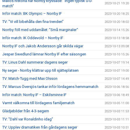
Mållös historia när Norrby kryssade: "Ingen typisk 0-0-
2023-10-21 19:20
match"
Inför match: BK Olympic – Norrby IF
2023-10-20 18:25
TV: "Vi vill bibehålla den fina trenden"
2023-10-20 18:02
Norrby föll med uddamålet: "Små marginaler"
2023-10-14 15:26
Inför match: IK Oddevold – Norrby IF
2023-10-13 18:58
Norrby IF och Jakob Andersson går skilda vägar
2023-10-13 09:08
Jesper Swedlund lämnar Norrby IF efter säsongen
2023-10-10 15:26
TV: Linus Dahl summerar dagens seger
2023-10-07 19:14
Ny seger - Norrby klättrar upp till sjätteplatsen
2023-10-07 19:00
TV: Match-Tugg med Max Olsson
2023-10-07 14:49
TV: Marcus Översjös tankar inför lördagens hemmamatch
2023-10-06 18:56
Inför match: Norrby IF – Eskilsminne IF
2023-10-06 18:49
Varmt välkomna till lördagens familjematch
2023-10-05 11:00
Glädjebilder från 4-3-segern
2023-10-03 11:53
TV: "Dahl var Ronaldinho idag"
2023-10-03 11:11
TV: Upplev dramatiken från gårdagens seger
2023-10-03 10:51