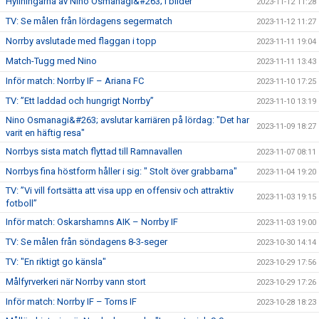
Hyllningarna av Nino Osmanagi&#263; i bilder
2023-11-12 11:28
TV: Se målen från lördagens segermatch
2023-11-12 11:27
Norrby avslutade med flaggan i topp
2023-11-11 19:04
Match-Tugg med Nino
2023-11-11 13:43
Inför match: Norrby IF – Ariana FC
2023-11-10 17:25
TV: ”Ett laddad och hungrigt Norrby”
2023-11-10 13:19
Nino Osmanagi&#263; avslutar karriären på lördag: "Det har
2023-11-09 18:27
varit en häftig resa"
Norrbys sista match flyttad till Ramnavallen
2023-11-07 08:11
Norrbys fina höstform håller i sig: " Stolt över grabbarna"
2023-11-04 19:20
TV: ”Vi vill fortsätta att visa upp en offensiv och attraktiv
2023-11-03 19:15
fotboll”
Inför match: Oskarshamns AIK – Norrby IF
2023-11-03 19:00
TV: Se målen från söndagens 8-3-seger
2023-10-30 14:14
TV: "En riktigt go känsla"
2023-10-29 17:56
Målfyrverkeri när Norrby vann stort
2023-10-29 17:26
Inför match: Norrby IF – Torns IF
2023-10-28 18:23