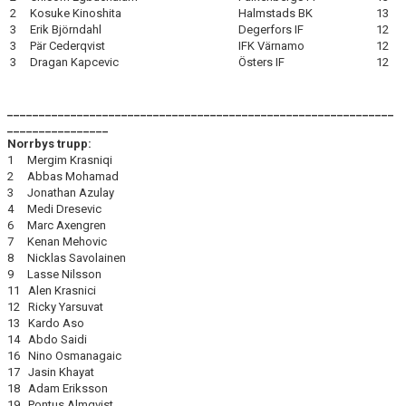
2 Kosuke Kinoshita
Halmstads BK
13
3 Erik Björndahl
Degerfors IF
12
3 Pär Cederqvist
IFK Värnamo
12
3 Dragan Kapcevic
Östers IF
12
_____________________________________________________________
________________
Norrbys trupp:
1 Mergim Krasniqi
2 Abbas Mohamad
3 Jonathan Azulay
4 Medi Dresevic
6 Marc Axengren
7 Kenan Mehovic
8 Nicklas Savolainen
9 Lasse Nilsson
11 Alen Krasnici
12 Ricky Yarsuvat
13 Kardo Aso
14 Abdo Saidi
16 Nino Osmanagaic
17 Jasin Khayat
18 Adam Eriksson
19 Pontus Almqvist