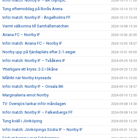
Inför match: Norrby IF – BK Olympic
2024-10-19 17:00
Tung eftermiddag på Borås Arena
2024-10-14 10:13
Inför match: Norrby IF - Ängelholms FF
2024-10-13 10:49
Varmt välkomna till Samhällsmatchen
2024-10-08 13:34
Ariana FC – Norrby IF
2024-10-06 20:00
Inför match: Ariana FC – Norrby IF
2024-10-05 18:07
Norrby upp på fjärdeplats efter 2-1-seger
2024-10-01 09:00
Inför match: Norrby IF – Tvååkers IF
2024-09-29 18:53
Ytterligare ett kryss: 2-2 i Skåne
2024-09-23 12:20
Målrikt när Norrby kryssade
2024-09-16 10:00
Inför match: Norrby IF – Onsala BK
2024-09-14 18:57
Marginalerna emot Norrby
2024-09-10 12:50
TV: Översjös tankar inför måndagen
2024-09-08 14:30
Inför match: Norrby IF – Falkenbergs FF
2024-09-08 14:24
Tung kväll i Jönköping
2024-09-03 12:49
Inför match: Jönköpings Södra IF – Norrby IF
2024-09-01 19:26