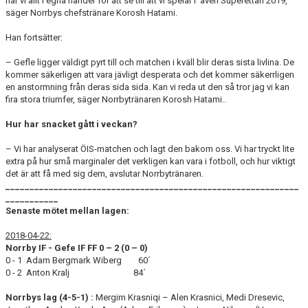
har vi allt i egna händer för att se till att vi spelar i även Superettan 2019,
säger Norrbys chefstränare Korosh Hatami.
Han fortsätter:
– Gefle ligger väldigt pyrt till och matchen i kväll blir deras sista livlina. De
kommer säkerligen att vara jävligt desperata och det kommer säkerrligen
en anstormning från deras sida sida. Kan vi reda ut den så tror jag vi kan
fira stora triumfer, säger Norrbytränaren Korosh Hatami..
Hur har snacket gått i veckan?
– Vi har analyserat ÖIS-matchen och lagt den bakom oss. Vi har tryckt lite
extra på hur små marginaler det verkligen kan vara i fotboll, och hur viktigt
det är att få med sig dem, avslutar Norrbytränaren.
_____________________________________________________________
___________
Senaste mötet mellan lagen:
2018-04-22:
Norrby IF - Gefe IF FF 0 – 2 (0 – 0)
0 - 1 Adam Bergmark Wiberg 60´
0 - 2 Anton Kralj 84´
Norrbys lag (4-5-1) :
Mergim Krasniqi – Alen Krasnici, Medi Dresevic,