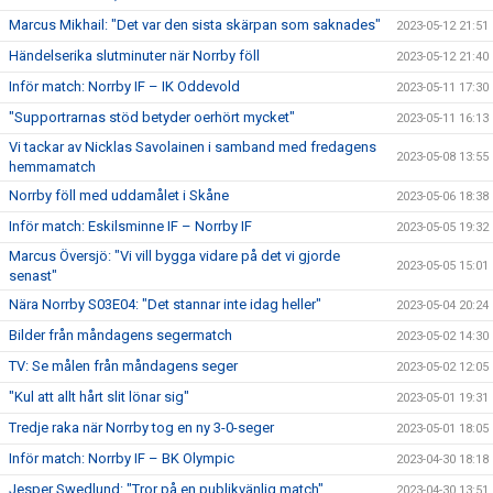
Marcus Mikhail: "Det var den sista skärpan som saknades"
2023-05-12 21:51
Händelserika slutminuter när Norrby föll
2023-05-12 21:40
Inför match: Norrby IF – IK Oddevold
2023-05-11 17:30
"Supportrarnas stöd betyder oerhört mycket"
2023-05-11 16:13
Vi tackar av Nicklas Savolainen i samband med fredagens
2023-05-08 13:55
hemmamatch
Norrby föll med uddamålet i Skåne
2023-05-06 18:38
Inför match: Eskilsminne IF – Norrby IF
2023-05-05 19:32
Marcus Översjö: "Vi vill bygga vidare på det vi gjorde
2023-05-05 15:01
senast"
Nära Norrby S03E04: "Det stannar inte idag heller"
2023-05-04 20:24
Bilder från måndagens segermatch
2023-05-02 14:30
TV: Se målen från måndagens seger
2023-05-02 12:05
"Kul att allt hårt slit lönar sig"
2023-05-01 19:31
Tredje raka när Norrby tog en ny 3-0-seger
2023-05-01 18:05
Inför match: Norrby IF – BK Olympic
2023-04-30 18:18
Jesper Swedlund: "Tror på en publikvänlig match"
2023-04-30 13:51