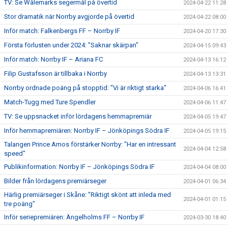
TV: Se Wålemarks segermål på övertid
2024-04-22 11:28
Stor dramatik när Norrby avgjorde på övertid
2024-04-22 08:00
Inför match: Falkenbergs FF – Norrby IF
2024-04-20 17:30
Första förlusten under 2024: "Saknar skärpan"
2024-04-15 09:43
Inför match: Norrby IF – Ariana FC
2024-04-13 16:12
Filip Gustafsson är tillbaka i Norrby
2024-04-13 13:31
Norrby ordnade poäng på stopptid: "Vi är riktigt starka"
2024-04-06 16:41
Match-Tugg med Ture Spendler
2024-04-06 11:47
TV: Se uppsnacket inför lördagens hemmapremiär
2024-04-05 19:47
Inför hemmapremiären: Norrby IF – Jönköpings Södra IF
2024-04-05 19:15
Talangen Prince Amos förstärker Norrby: "Har en intressant
2024-04-04 12:58
speed"
Publikinformation: Norrby IF – Jönköpings Södra IF
2024-04-04 08:00
Bilder från lördagens premiärseger
2024-04-01 06:34
Härlig premiärseger i Skåne: "Riktigt skönt att inleda med
2024-04-01 01:15
tre poäng"
Inför seriepremiären: Ängelholms FF – Norrby IF
2024-03-30 18:40