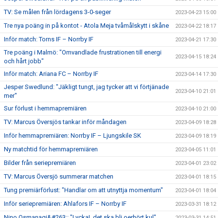
TV: Se målen från lördagens 3-0-seger
2023-04-23 15:00
Tre nya poäng in på kontot - Atola Meja tvåmålskytt i skåne
2023-04-22 18:17
Inför match: Torns IF – Norrby IF
2023-04-21 17:30
Tre poäng i Malmö: "Omvandlade frustrationen till energi
2023-04-15 18:24
och hårt jobb"
Inför match: Ariana FC – Norrby IF
2023-04-14 17:30
Jesper Swedlund: "Jäkligt tungt, jag tycker att vi förtjänade
2023-04-10 21:01
mer"
Sur förlust i hemmapremiären
2023-04-10 21:00
TV: Marcus Översjös tankar inför måndagen
2023-04-09 18:28
Inför hemmapremiären: Norrby IF – Ljungskile SK
2023-04-09 18:19
Ny matchtid för hemmapremiären
2023-04-05 11:01
Bilder från seriepremiären
2023-04-01 23:02
TV: Marcus Översjö summerar matchen
2023-04-01 18:15
Tung premiärförlust: "Handlar om att utnyttja momentum"
2023-04-01 18:04
Inför seriepremiären: Ahlafors IF – Norrby IF
2023-03-31 18:12
Nino Osmanagi&#263;: "Lycka!, det ska bli oerhört kul"
2023-03-31 14:51