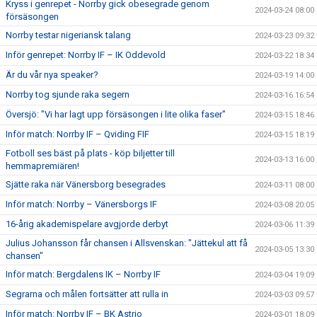
Kryss i genrepet - Norrby gick obesegrade genom
2024-03-24 08:00
försäsongen
Norrby testar nigeriansk talang
2024-03-23 09:32
Inför genrepet: Norrby IF – IK Oddevold
2024-03-22 18:34
Är du vår nya speaker?
2024-03-19 14:00
Norrby tog sjunde raka segern
2024-03-16 16:54
Översjö: "Vi har lagt upp försäsongen i lite olika faser"
2024-03-15 18:46
Inför match: Norrby IF – Qviding FIF
2024-03-15 18:19
Fotboll ses bäst på plats - köp biljetter till
2024-03-13 16:00
hemmapremiären!
Sjätte raka när Vänersborg besegrades
2024-03-11 08:00
Inför match: Norrby – Vänersborgs IF
2024-03-08 20:05
16-årig akademispelare avgjorde derbyt
2024-03-06 11:39
Julius Johansson får chansen i Allsvenskan: "Jättekul att få
2024-03-05 13:30
chansen"
Inför match: Bergdalens IK – Norrby IF
2024-03-04 19:09
Segrarna och målen fortsätter att rulla in
2024-03-03 09:57
Inför match: Norrby IF – BK Astrio
2024-03-01 18:09