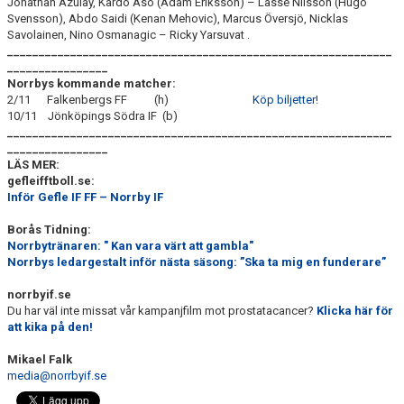
Jonathan Azulay, Kardo Aso (Adam Eriksson) – Lasse Nilsson (Hugo
Svensson), Abdo Saidi (Kenan Mehovic), Marcus Översjö, Nicklas
Savolainen, Nino Osmanagic – Ricky Yarsuvat .
_____________________________________________________________
________________
Norrbys kommande matcher:
2/11 Falkenbergs FF (h)
Köp biljetter!
10/11 Jönköpings Södra IF (b)
_____________________________________________________________
________________
LÄS MER:
gefleifftboll.se:
Inför Gefle IF FF – Norrby IF
Borås Tidning:
Norrbytränaren: " Kan vara värt att gambla"
Norrbys ledargestalt inför nästa säsong: ”Ska ta mig en funderare”
norrbyif.se
Du har väl inte missat vår kampanjfilm mot prostatacancer?
Klicka här för
att kika på den!
Mikael Falk
media@norrbyif.se