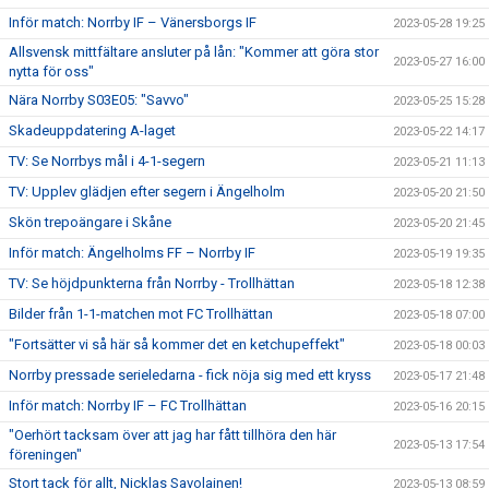
Inför match: Norrby IF – Vänersborgs IF
2023-05-28 19:25
Allsvensk mittfältare ansluter på lån: "Kommer att göra stor
2023-05-27 16:00
nytta för oss"
Nära Norrby S03E05: "Savvo"
2023-05-25 15:28
Skadeuppdatering A-laget
2023-05-22 14:17
TV: Se Norrbys mål i 4-1-segern
2023-05-21 11:13
TV: Upplev glädjen efter segern i Ängelholm
2023-05-20 21:50
Skön trepoängare i Skåne
2023-05-20 21:45
Inför match: Ängelholms FF – Norrby IF
2023-05-19 19:35
TV: Se höjdpunkterna från Norrby - Trollhättan
2023-05-18 12:38
Bilder från 1-1-matchen mot FC Trollhättan
2023-05-18 07:00
"Fortsätter vi så här så kommer det en ketchupeffekt"
2023-05-18 00:03
Norrby pressade serieledarna - fick nöja sig med ett kryss
2023-05-17 21:48
Inför match: Norrby IF – FC Trollhättan
2023-05-16 20:15
"Oerhört tacksam över att jag har fått tillhöra den här
2023-05-13 17:54
föreningen"
Stort tack för allt, Nicklas Savolainen!
2023-05-13 08:59