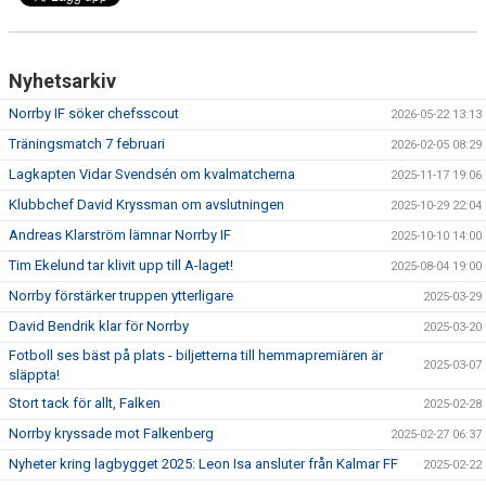
Nyhetsarkiv
Norrby IF söker chefsscout
2026-05-22 13:13
Träningsmatch 7 februari
2026-02-05 08:29
Lagkapten Vidar Svendsén om kvalmatcherna
2025-11-17 19:06
Klubbchef David Kryssman om avslutningen
2025-10-29 22:04
Andreas Klarström lämnar Norrby IF
2025-10-10 14:00
Tim Ekelund tar klivit upp till A-laget!
2025-08-04 19:00
Norrby förstärker truppen ytterligare
2025-03-29
David Bendrik klar för Norrby
2025-03-20
Fotboll ses bäst på plats - biljetterna till hemmapremiären är
2025-03-07
släppta!
Stort tack för allt, Falken
2025-02-28
Norrby kryssade mot Falkenberg
2025-02-27 06:37
Nyheter kring lagbygget 2025: Leon Isa ansluter från Kalmar FF
2025-02-22