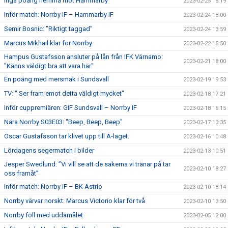
Inga poäng hemma mot Hammarby
2023-02-25 16:19
Inför match: Norrby IF – Hammarby IF
2023-02-24 18:00
Semir Bosnic: "Riktigt taggad"
2023-02-24 13:59
Marcus Mikhail klar för Norrby
2023-02-22 15:50
Hampus Gustafsson ansluter på lån från IFK Värnamo:
2023-02-21 18:00
"Känns väldigt bra att vara här"
En poäng med mersmak i Sundsvall
2023-02-19 19:53
TV: " Ser fram emot detta väldigt mycket"
2023-02-18 17:21
Inför cuppremiären: GIF Sundsvall – Norrby IF
2023-02-18 16:15
Nära Norrby S03E03: "Beep, Beep, Beep"
2023-02-17 13:35
Oscar Gustafsson tar klivet upp till A-laget.
2023-02-16 10:48
Lördagens segermatch i bilder
2023-02-13 10:51
Jesper Swedlund: ”Vi vill se att de sakerna vi tränar på tar
2023-02-10 18:27
oss framåt”
Inför match: Norrby IF – BK Astrio
2023-02-10 18:14
Norrby värvar norskt: Marcus Victorio klar för två
2023-02-10 13:50
Norrby föll med uddamålet
2023-02-05 12:00