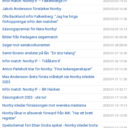
Inför match: Norrby IF – Falkenbergs FF
2023-02-03 19:25
Jakob Andersson förstärker Norrby
2023-02-03 16:00
Olle Backlund inför Falkenberg: "Jag har höga
2023-02-03 11:26
förhoppningar inför den matchen"
Säsongspremiär för Nära Norrby!
2023-02-02 16:14
Bilder från fredagens segermatch
2023-01-30 09:00
Seger mot seriekonkurrenten
2023-01-28 08:00
Semir Bosnic ansluter på lån: "En stor talang"
2023-01-27 16:30
Inför match: Norrby IF – Tvååkers IF
2023-01-26 19:36
Anton Pärleholt klar för Norrby: "Fina ledaregenskaper"
2023-01-23 15:30
Max Andersson årets första målskytt när Norrby inledde
2023-01-21 11:50
2023
Inför match: Norrby IF – BK Häcken
2023-01-19 20:17
Säsongskort 2023 - ute nu!
2023-01-17 15:00
Norrby inleder försäsongen mot svenska mästarna
2023-01-16 19:13
Norrby lånar in allsvensk forward från AIK: "Har ett brett
2023-01-16 15:00
register"
Spelschemat förr Ettan Södra spikat - Norrby inleder borta
2023-01-12 13:35