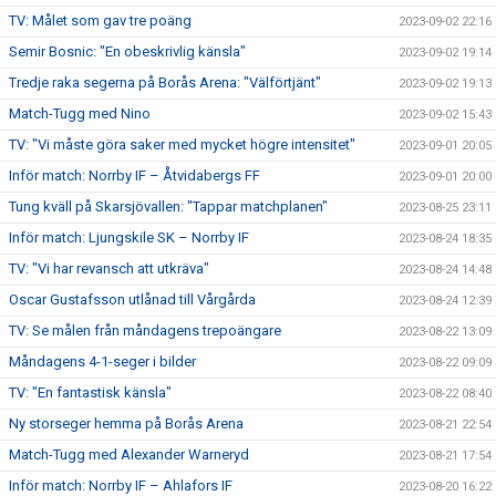
TV: Målet som gav tre poäng
2023-09-02 22:16
Semir Bosnic: "En obeskrivlig känsla"
2023-09-02 19:14
Tredje raka segerna på Borås Arena: "Välförtjänt"
2023-09-02 19:13
Match-Tugg med Nino
2023-09-02 15:43
TV: "Vi måste göra saker med mycket högre intensitet"
2023-09-01 20:05
Inför match: Norrby IF – Åtvidabergs FF
2023-09-01 20:00
Tung kväll på Skarsjövallen: "Tappar matchplanen"
2023-08-25 23:11
Inför match: Ljungskile SK – Norrby IF
2023-08-24 18:35
TV: "Vi har revansch att utkräva"
2023-08-24 14:48
Oscar Gustafsson utlånad till Vårgårda
2023-08-24 12:39
TV: Se målen från måndagens trepoängare
2023-08-22 13:09
Måndagens 4-1-seger i bilder
2023-08-22 09:09
TV: "En fantastisk känsla"
2023-08-22 08:40
Ny storseger hemma på Borås Arena
2023-08-21 22:54
Match-Tugg med Alexander Warneryd
2023-08-21 17:54
Inför match: Norrby IF – Ahlafors IF
2023-08-20 16:22