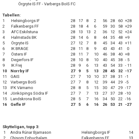
Örgryte IS FF - Varbergs BoIS FC
Tabellen:
1 Helsingborgs IF
28
17
8
2
56
28
60
+28
2 Falkenbergs FF
28
18
4
6
59
30
58
+29
3 AFC Eskilstuna
28
13
13
2
36
12
52
+24
4 Halmstads BK
28
14
6
8
44
35
48
+9
5 Örgryte IS
27
12
7
8
45
34
43
+11
6 IK BRAGE
28
11
8
9
43
43
41
0
7 Östers IF
28
11
7
10
46
38
40
+8
8 Degerfors IF
28
10
8
10
40
45
38
- 5
9 IK Frej
28
9
6
13
43
54
33
- 11
10 Norrby IF
27
9
5
13
28
45
32
-17
11 GAIS
27
7
10
1O
37
38
31
-1
12 Varbergs BoIS
27
7
8
12
39
44
29
-5
13 IFK Värnamo
28
8
5
15
30
47
29
-17
14 Jönköpings Södra IF
27
7
7
13
27
37
28
-10
15 Landskrona BoIS
28
5
7
16
34
50
22
-16
16 Gefle IF
27
5
6
16
26
53
21
-27
Skytteligan, topp 3:
1 Andra Rúnar Bjarnason
Helsingborgs IF
14
2 Chisom Egbuchalam
Falkenbergs FF
13