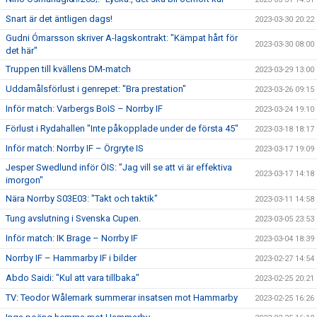
Snart är det äntligen dags!
2023-03-30 20:22
Gudni Ómarsson skriver A-lagskontrakt: "Kämpat hårt för
2023-03-30 08:00
det här"
Truppen till kvällens DM-match
2023-03-29 13:00
Uddamålsförlust i genrepet: "Bra prestation"
2023-03-26 09:15
Inför match: Varbergs BoIS – Norrby IF
2023-03-24 19:10
Förlust i Rydahallen "Inte påkopplade under de första 45"
2023-03-18 18:17
Inför match: Norrby IF – Örgryte IS
2023-03-17 19:09
Jesper Swedlund inför ÖIS: ”Jag vill se att vi är effektiva
2023-03-17 14:18
imorgon"
Nära Norrby S03E03: "Takt och taktik"
2023-03-11 14:58
Tung avslutning i Svenska Cupen.
2023-03-05 23:53
Inför match: IK Brage – Norrby IF
2023-03-04 18:39
Norrby IF – Hammarby IF i bilder
2023-02-27 14:54
Abdo Saidi: "Kul att vara tillbaka"
2023-02-25 20:21
TV: Teodor Wålemark summerar insatsen mot Hammarby
2023-02-25 16:26