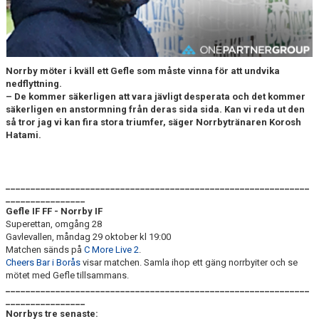
DOKUMENT
BILDARKIV
BILDER 2025
Norrby möter i kväll ett Gefle som måste vinna för att undvika
nedflyttning.
– De kommer säkerligen att vara jävligt desperata och det kommer
TABELL ETTAN SÖDRA 2025
säkerligen en anstormning från deras sida sida. Kan vi reda ut den
så tror jag vi kan fira stora triumfer, säger Norrbytränaren Korosh
Hatami.
_____________________________________________________________
________________
Gefle IF FF
- Norrby IF
Superettan, omgång 28
Gavlevallen, måndag 29 oktober kl 19:00
Matchen sänds på
C More Live 2
.
Cheers Bar i Borås
visar matchen. Samla ihop ett gäng norrbyiter och se
mötet med Gefle tillsammans.
_____________________________________________________________
________________
Norrbys tre senaste: