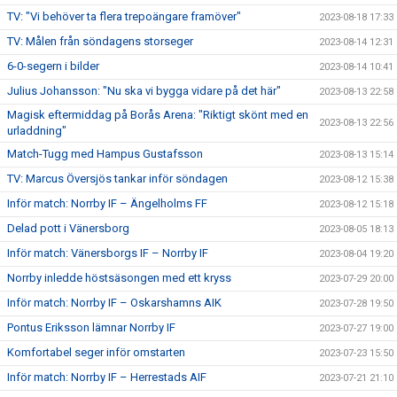
TV: "Vi behöver ta flera trepoängare framöver"
2023-08-18 17:33
TV: Målen från söndagens storseger
2023-08-14 12:31
6-0-segern i bilder
2023-08-14 10:41
Julius Johansson: "Nu ska vi bygga vidare på det här"
2023-08-13 22:58
Magisk eftermiddag på Borås Arena: "Riktigt skönt med en
2023-08-13 22:56
urladdning"
Match-Tugg med Hampus Gustafsson
2023-08-13 15:14
TV: Marcus Översjös tankar inför söndagen
2023-08-12 15:38
Inför match: Norrby IF – Ängelholms FF
2023-08-12 15:18
Delad pott i Vänersborg
2023-08-05 18:13
Inför match: Vänersborgs IF – Norrby IF
2023-08-04 19:20
Norrby inledde höstsäsongen med ett kryss
2023-07-29 20:00
Inför match: Norrby IF – Oskarshamns AIK
2023-07-28 19:50
Pontus Eriksson lämnar Norrby IF
2023-07-27 19:00
Komfortabel seger inför omstarten
2023-07-23 15:50
Inför match: Norrby IF – Herrestads AIF
2023-07-21 21:10