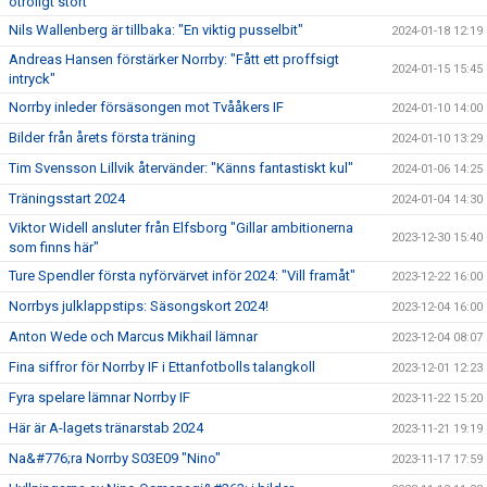
otroligt stort"
Nils Wallenberg är tillbaka: "En viktig pusselbit"
2024-01-18 12:19
Andreas Hansen förstärker Norrby: "Fått ett proffsigt
2024-01-15 15:45
intryck"
Norrby inleder försäsongen mot Tvååkers IF
2024-01-10 14:00
Bilder från årets första träning
2024-01-10 13:29
Tim Svensson Lillvik återvänder: "Känns fantastiskt kul"
2024-01-06 14:25
Träningsstart 2024
2024-01-04 14:30
Viktor Widell ansluter från Elfsborg "Gillar ambitionerna
2023-12-30 15:40
som finns här"
Ture Spendler första nyförvärvet inför 2024: "Vill framåt"
2023-12-22 16:00
Norrbys julklappstips: Säsongskort 2024!
2023-12-04 16:00
Anton Wede och Marcus Mikhail lämnar
2023-12-04 08:07
Fina siffror för Norrby IF i Ettanfotbolls talangkoll
2023-12-01 12:23
Fyra spelare lämnar Norrby IF
2023-11-22 15:20
Här är A-lagets tränarstab 2024
2023-11-21 19:19
Na&#776;ra Norrby S03E09 "Nino"
2023-11-17 17:59