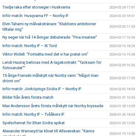
Tredje raka efter storseger i Huskvarna
2024-02-24 17:01
Inför match: Husqvarna FF – Norrby IF
2024-02-23 18:51
Elvin Tahami ny målvakstränare: "Klubbens ambitioner
2024-02-20 11:53
tilltalar mig"
Ny seger när två 14-åringar debuterade: "Fina insatser"
2024-02-17 16:34
Inför match: Norrby IF – IK Tord
2024-02-16 18:24
Viktor Widell: "Fortsätta med det vi har pratat om"
2024-02-16 15:58
Lendi Haziraj belönas med A-lagskontrakt: "Tacksam för
2024-02-09 16:56
förtroendet""
15-årige Fransén målskytt när Norrby vann: "Något man
2024-02-03 17:39
drömt om"
Inför match: Jönköpings Södra IF – Norrby IF
2024-02-02 18:03
Bilder från årets första match
2024-01-31 10:43
Max Andersson årets första målskytt när Norrby kryssade
2024-01-28 13:09
Inför match: Norrby IF – Tvååkers IF
2024-01-26 18:03
Spelschemat för Ettan Södra spikat
2024-01-20 12:00
Alexander Warneryd tar klivet till Allsvenskan: "Känns
2024-01-19 13:30