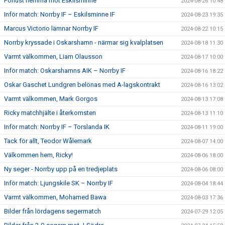
Förlust hemma mot Eskilsminne
2024-08-26 10:48
Inför match: Norrby IF – Eskilsminne IF
2024-08-23 19:35
Marcus Victorio lämnar Norrby IF
2024-08-22 10:15
Norrby kryssade i Oskarshamn - närmar sig kvalplatsen
2024-08-18 11:30
Varmt välkommen, Liam Olausson
2024-08-17 10:00
Inför match: Oskarshamns AIK – Norrby IF
2024-08-16 18:22
Oskar Gaschet Lundgren belönas med A-lagskontrakt
2024-08-16 13:02
Varmt välkommen, Mark Gorgos
2024-08-13 17:08
Ricky matchhjälte i återkomsten
2024-08-13 11:10
Inför match: Norrby IF – Torslanda IK
2024-08-11 19:00
Tack för allt, Teodor Wålemark
2024-08-07 14:00
Välkommen hem, Ricky!
2024-08-06 18:00
Ny seger - Norrby upp på en tredjeplats
2024-08-06 08:00
Inför match: Ljungskile SK – Norrby IF
2024-08-04 18:44
Varmt välkommen, Mohamed Bawa
2024-08-03 17:36
Bilder från lördagens segermatch
2024-07-29 12:05