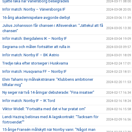
Sjätte raka när Vänersborg besegrades
2024-03-11 08:00
Inför match: Norrby – Vänersborgs IF
2024-03-08 20:05
16-årig akademispelare avgjorde derbyt
2024-03-06 11:39
Julius Johansson får chansen i Allsvenskan: "Jättekul att få
2024-03-05 13:30
chansen"
Inför match: Bergdalens IK – Norrby IF
2024-03-04 19:09
Segrarna och målen fortsätter att rulla in
2024-03-03 09:57
Inför match: Norrby IF – BK Astrio
2024-03-01 18:09
Tredje raka efter storseger i Huskvarna
2024-02-24 17:01
Inför match: Husqvarna FF – Norrby IF
2024-02-23 18:51
Elvin Tahami ny målvakstränare: "Klubbens ambitioner
2024-02-20 11:53
tilltalar mig"
Ny seger när två 14-åringar debuterade: "Fina insatser"
2024-02-17 16:34
Inför match: Norrby IF – IK Tord
2024-02-16 18:24
Viktor Widell: "Fortsätta med det vi har pratat om"
2024-02-16 15:58
Lendi Haziraj belönas med A-lagskontrakt: "Tacksam för
2024-02-09 16:56
förtroendet""
15-årige Fransén målskytt när Norrby vann: "Något man