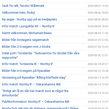
Tack för allt, Teodor Wålemark
2024-08-07 14:00
Välkommen hem, Ricky!
2024-08-06 18:00
Ny seger - Norrby upp på en tredjeplats
2024-08-06 08:00
Inför match: Ljungskile SK – Norrby IF
2024-08-04 18:44
Varmt välkommen, Mohamed Bawa
2024-08-03 17:36
Bilder från lördagens segermatch
2024-07-29 12:05
Bilder från 2-0-segern mot J-Södra
2024-07-24 15:59
Delat pott i Torslanda: "Tacksamma för stödet från våra
2024-06-20 12:01
supportrar"
Inför match: Torslanda IK – Norrby IF
2024-06-18 20:57
Bilder från 6-0-segern på Ryavallen
2024-06-16 10:28
Islossning på Ryavallen "Allting klaffade idag"
2024-06-15 22:30
Inför match: Norrby IF – Oskarshamns AIK
2024-06-14 19:33
"Roligt att få en sån här match som är något lite
2024-06-14 16:02
annorlunda"
Publikinformation: Norrby IF – Oskarshamns AIK
2024-06-13 12:37
Norrby fick det inte att stämma - kammade noll i Skåne
2024-06-09 05:30