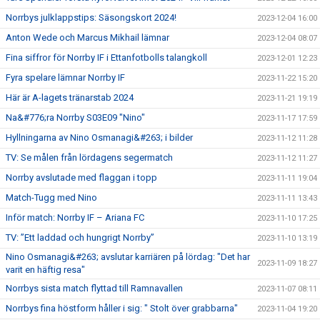
Norrbys julklappstips: Säsongskort 2024!
2023-12-04 16:00
Anton Wede och Marcus Mikhail lämnar
2023-12-04 08:07
Fina siffror för Norrby IF i Ettanfotbolls talangkoll
2023-12-01 12:23
Fyra spelare lämnar Norrby IF
2023-11-22 15:20
Här är A-lagets tränarstab 2024
2023-11-21 19:19
Na&#776;ra Norrby S03E09 "Nino"
2023-11-17 17:59
Hyllningarna av Nino Osmanagi&#263; i bilder
2023-11-12 11:28
TV: Se målen från lördagens segermatch
2023-11-12 11:27
Norrby avslutade med flaggan i topp
2023-11-11 19:04
Match-Tugg med Nino
2023-11-11 13:43
Inför match: Norrby IF – Ariana FC
2023-11-10 17:25
TV: ”Ett laddad och hungrigt Norrby”
2023-11-10 13:19
Nino Osmanagi&#263; avslutar karriären på lördag: "Det har
2023-11-09 18:27
varit en häftig resa"
Norrbys sista match flyttad till Ramnavallen
2023-11-07 08:11
Norrbys fina höstform håller i sig: " Stolt över grabbarna"
2023-11-04 19:20