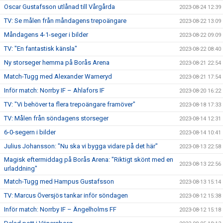
Oscar Gustafsson utlånad till Vårgårda
2023-08-24 12:39
TV: Se målen från måndagens trepoängare
2023-08-22 13:09
Måndagens 4-1-seger i bilder
2023-08-22 09:09
TV: "En fantastisk känsla"
2023-08-22 08:40
Ny storseger hemma på Borås Arena
2023-08-21 22:54
Match-Tugg med Alexander Warneryd
2023-08-21 17:54
Inför match: Norrby IF – Ahlafors IF
2023-08-20 16:22
TV: "Vi behöver ta flera trepoängare framöver"
2023-08-18 17:33
TV: Målen från söndagens storseger
2023-08-14 12:31
6-0-segern i bilder
2023-08-14 10:41
Julius Johansson: "Nu ska vi bygga vidare på det här"
2023-08-13 22:58
Magisk eftermiddag på Borås Arena: "Riktigt skönt med en
2023-08-13 22:56
urladdning"
Match-Tugg med Hampus Gustafsson
2023-08-13 15:14
TV: Marcus Översjös tankar inför söndagen
2023-08-12 15:38
Inför match: Norrby IF – Ängelholms FF
2023-08-12 15:18