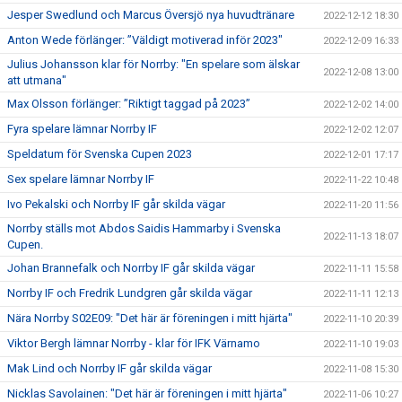
Jesper Swedlund och Marcus Översjö nya huvudtränare
2022-12-12 18:30
Anton Wede förlänger: ”Väldigt motiverad inför 2023"
2022-12-09 16:33
Julius Johansson klar för Norrby: "En spelare som älskar
2022-12-08 13:00
att utmana"
Max Olsson förlänger: ”Riktigt taggad på 2023”
2022-12-02 14:00
Fyra spelare lämnar Norrby IF
2022-12-02 12:07
Speldatum för Svenska Cupen 2023
2022-12-01 17:17
Sex spelare lämnar Norrby IF
2022-11-22 10:48
Ivo Pekalski och Norrby IF går skilda vägar
2022-11-20 11:56
Norrby ställs mot Abdos Saidis Hammarby i Svenska
2022-11-13 18:07
Cupen.
Johan Brannefalk och Norrby IF går skilda vägar
2022-11-11 15:58
Norrby IF och Fredrik Lundgren går skilda vägar
2022-11-11 12:13
Nära Norrby S02E09: "Det här är föreningen i mitt hjärta"
2022-11-10 20:39
Viktor Bergh lämnar Norrby - klar för IFK Värnamo
2022-11-10 19:03
Mak Lind och Norrby IF går skilda vägar
2022-11-08 15:30
Nicklas Savolainen: "Det här är föreningen i mitt hjärta"
2022-11-06 10:27