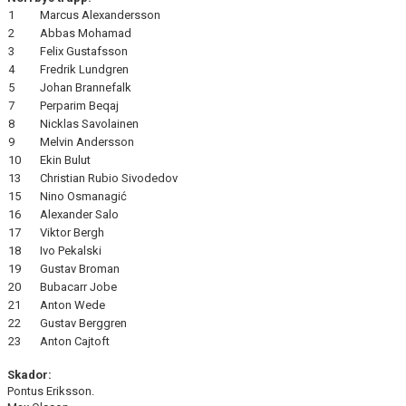
1
Marcus Alexandersson
2
Abbas Mohamad
3
Felix Gustafsson
4
Fredrik Lundgren
5
Johan Brannefalk
7
Perparim Beqaj
8
Nicklas Savolainen
9
Melvin Andersson
10
Ekin Bulut
13
Christian Rubio Sivodedov
15
Nino Osmanagić
16
Alexander Salo
17
Viktor Bergh
18
Ivo Pekalski
19
Gustav Broman
20
Bubacarr Jobe
21
Anton Wede
22
Gustav Berggren
23
Anton Cajtoft
Skador:
Pontus Eriksson.