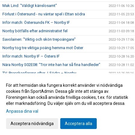
Mak Lind: "Väldigt känslosamt"
2022-11-06 10:26
Förlust i Östersund - nu väntar spel i Ettan södra
2022-11-05 23:53
Inför match: Östersunds FK – Norrby IF
2022-11-04 18:08
Norrby bötfälls efter administrativt fel
2022-11-03 09:18
Savolainen: "Viktig och skön trepoängare"
2022-10-29 17:06
Norrby tog tre viktiga poäng hemma mot Öster
2022-10-29 17:05
Inför match: Norrby IF – Östers IF
2022-10-28 16:20
Nära Norrby S02E08: "Tror inte han har så fina handleder"
2022-10-28 11:02
TV: Presskonferens efter J-Södra – Norrby
2022-10-25 09:16
Norrby föll efter sent avgörande
2022-10-24 21:35
För att hemsidan ska fungera korrekt använder vi nödvändiga
Salo: " Vi har ju några fina minnen från Stadsparksvallen
2022-10-23 17:36
cookies från SportAdmin. Dessa går inte att stänga av.
Föreningen kan också använda frivilliga cookies, t.ex. för statistik
Inför match: Jönköpings Södra IF – Norrby IF
2022-10-23 17:22
eller marknadsföring. Du väljer själv om du vill acceptera dessa.
17-årige Olle Backlund skriver A-lagskontrakt: "Stolt över att
2022-10-20 15:00
Anpassa dina val
ha tagit det här steget"
Norrby nollade hemma mot BP
2022-10-15 15:52
Acceptera nödvändiga
Acceptera alla
Inför match: Norrby IF – IF Brommapojkarna
2022-10-14 19:04