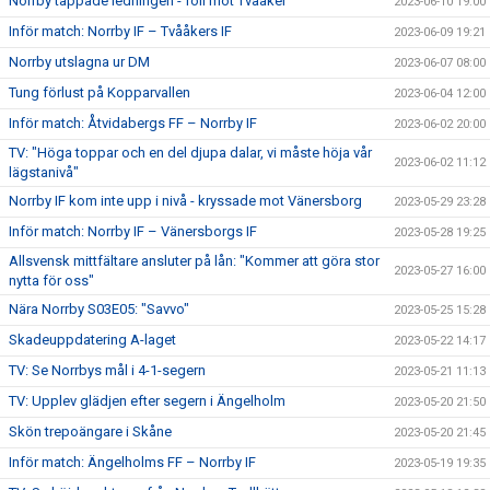
Norrby tappade ledningen - föll mot Tvååker
2023-06-10 19:00
Inför match: Norrby IF – Tvååkers IF
2023-06-09 19:21
Norrby utslagna ur DM
2023-06-07 08:00
Tung förlust på Kopparvallen
2023-06-04 12:00
Inför match: Åtvidabergs FF – Norrby IF
2023-06-02 20:00
TV: "Höga toppar och en del djupa dalar, vi måste höja vår
2023-06-02 11:12
lägstanivå"
Norrby IF kom inte upp i nivå - kryssade mot Vänersborg
2023-05-29 23:28
Inför match: Norrby IF – Vänersborgs IF
2023-05-28 19:25
Allsvensk mittfältare ansluter på lån: "Kommer att göra stor
2023-05-27 16:00
nytta för oss"
Nära Norrby S03E05: "Savvo"
2023-05-25 15:28
Skadeuppdatering A-laget
2023-05-22 14:17
TV: Se Norrbys mål i 4-1-segern
2023-05-21 11:13
TV: Upplev glädjen efter segern i Ängelholm
2023-05-20 21:50
Skön trepoängare i Skåne
2023-05-20 21:45
Inför match: Ängelholms FF – Norrby IF
2023-05-19 19:35