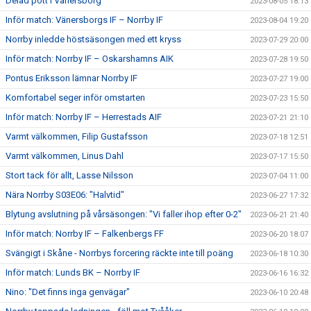
Delad pott i Vänersborg
2023-08-05 18:13
Inför match: Vänersborgs IF – Norrby IF
2023-08-04 19:20
Norrby inledde höstsäsongen med ett kryss
2023-07-29 20:00
Inför match: Norrby IF – Oskarshamns AIK
2023-07-28 19:50
Pontus Eriksson lämnar Norrby IF
2023-07-27 19:00
Komfortabel seger inför omstarten
2023-07-23 15:50
Inför match: Norrby IF – Herrestads AIF
2023-07-21 21:10
Varmt välkommen, Filip Gustafsson
2023-07-18 12:51
Varmt välkommen, Linus Dahl
2023-07-17 15:50
Stort tack för allt, Lasse Nilsson
2023-07-04 11:00
Nära Norrby S03E06: "Halvtid"
2023-06-27 17:32
Blytung avslutning på vårsäsongen: "Vi faller ihop efter 0-2"
2023-06-21 21:40
Inför match: Norrby IF – Falkenbergs FF
2023-06-20 18:07
Svängigt i Skåne - Norrbys forcering räckte inte till poäng
2023-06-18 10:30
Inför match: Lunds BK – Norrby IF
2023-06-16 16:32
Nino: "Det finns inga genvägar"
2023-06-10 20:48