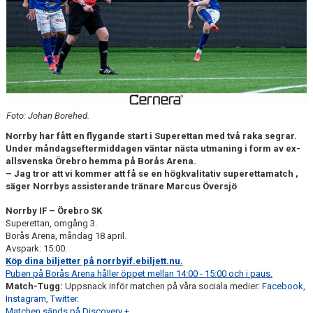
DOKUMENT
BILDARKIV
BILDER 2025
TABELL ETTAN SÖDRA 2025
Foto: Johan Borehed.
Norrby har fått en flygande start i Superettan med två raka segrar.
Under måndagseftermiddagen väntar nästa utmaning i form av ex-
allsvenska Örebro hemma på Borås Arena.
– Jag tror att vi kommer att få se en högkvalitativ superettamatch ,
säger Norrbys assisterande tränare Marcus Översjö
Norrby IF – Örebro SK
Superettan, omgång 3.
Borås Arena, måndag 18 april.
Avspark: 15:00.
Köp dina biljetter på norrbyif.ebiljett.nu.
Puben på Borås Arena håller öppet mellan 14:00 - 15:00 och i paus.
Match-Tugg:
Uppsnack inför matchen på våra sociala medier:
Facebook
,
Instagram
,
Twitter.
Matchen sänds på Discovery +.