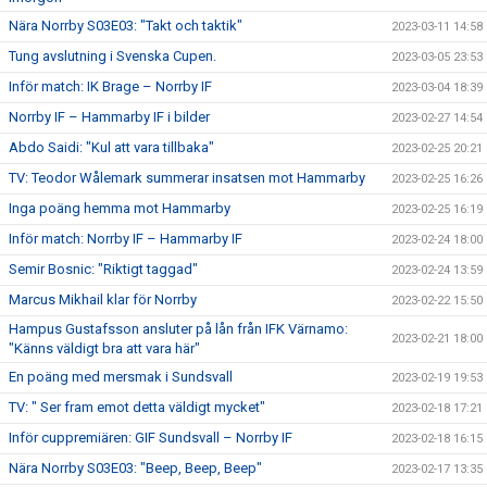
Nära Norrby S03E03: "Takt och taktik"
2023-03-11 14:58
Tung avslutning i Svenska Cupen.
2023-03-05 23:53
Inför match: IK Brage – Norrby IF
2023-03-04 18:39
Norrby IF – Hammarby IF i bilder
2023-02-27 14:54
Abdo Saidi: "Kul att vara tillbaka"
2023-02-25 20:21
TV: Teodor Wålemark summerar insatsen mot Hammarby
2023-02-25 16:26
Inga poäng hemma mot Hammarby
2023-02-25 16:19
Inför match: Norrby IF – Hammarby IF
2023-02-24 18:00
Semir Bosnic: "Riktigt taggad"
2023-02-24 13:59
Marcus Mikhail klar för Norrby
2023-02-22 15:50
Hampus Gustafsson ansluter på lån från IFK Värnamo:
2023-02-21 18:00
"Känns väldigt bra att vara här"
En poäng med mersmak i Sundsvall
2023-02-19 19:53
TV: " Ser fram emot detta väldigt mycket"
2023-02-18 17:21
Inför cuppremiären: GIF Sundsvall – Norrby IF
2023-02-18 16:15
Nära Norrby S03E03: "Beep, Beep, Beep"
2023-02-17 13:35