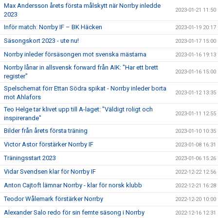
Max Andersson årets första målskytt när Norrby inledde
2023-01-21 11:50
2023
Inför match: Norrby IF – BK Häcken
2023-01-19 20:17
Säsongskort 2023 - ute nu!
2023-01-17 15:00
Norrby inleder försäsongen mot svenska mästarna
2023-01-16 19:13
Norrby lånar in allsvensk forward från AIK: "Har ett brett
2023-01-16 15:00
register"
Spelschemat förr Ettan Södra spikat - Norrby inleder borta
2023-01-12 13:35
mot Ahlafors
Teo Helge tar klivet upp till A-laget: "Väldigt roligt och
2023-01-11 12:55
inspirerande"
Bilder från årets första träning
2023-01-10 10:35
Victor Astor förstärker Norrby IF
2023-01-08 16:31
Träningsstart 2023
2023-01-06 15:26
Vidar Svendsen klar för Norrby IF
2022-12-22 12:56
Anton Cajtoft lämnar Norrby - klar för norsk klubb
2022-12-21 16:28
Teodor Wålemark förstärker Norrby
2022-12-20 10:00
Alexander Salo redo för sin femte säsong i Norrby
2022-12-16 12:31