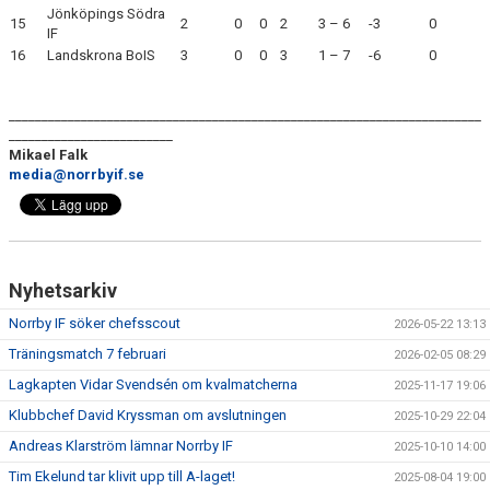
Jönköpings Södra
15
2
0
0
2
3 – 6
-3
0
IF
16
Landskrona BoIS
3
0
0
3
1 – 7
-6
0
________________________________________________________________________
_________________________
Mikael Falk
media@norrbyif.se
Nyhetsarkiv
Norrby IF söker chefsscout
2026-05-22 13:13
Träningsmatch 7 februari
2026-02-05 08:29
Lagkapten Vidar Svendsén om kvalmatcherna
2025-11-17 19:06
Klubbchef David Kryssman om avslutningen
2025-10-29 22:04
Andreas Klarström lämnar Norrby IF
2025-10-10 14:00
Tim Ekelund tar klivit upp till A-laget!
2025-08-04 19:00