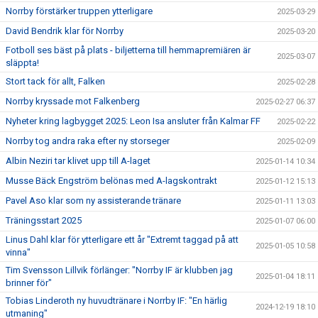
Norrby förstärker truppen ytterligare
2025-03-29
David Bendrik klar för Norrby
2025-03-20
Fotboll ses bäst på plats - biljetterna till hemmapremiären är
2025-03-07
släppta!
Stort tack för allt, Falken
2025-02-28
Norrby kryssade mot Falkenberg
2025-02-27 06:37
Nyheter kring lagbygget 2025: Leon Isa ansluter från Kalmar FF
2025-02-22
Norrby tog andra raka efter ny storseger
2025-02-09
Albin Neziri tar klivet upp till A-laget
2025-01-14 10:34
Musse Bäck Engström belönas med A-lagskontrakt
2025-01-12 15:13
Pavel Aso klar som ny assisterande tränare
2025-01-11 13:03
Träningsstart 2025
2025-01-07 06:00
Linus Dahl klar för ytterligare ett år "Extremt taggad på att
2025-01-05 10:58
vinna"
Tim Svensson Lillvik förlänger: "Norrby IF är klubben jag
2025-01-04 18:11
brinner för"
Tobias Linderoth ny huvudtränare i Norrby IF: "En härlig
2024-12-19 18:10
utmaning"