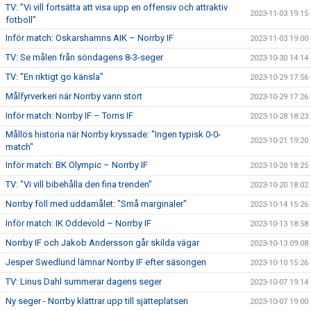
TV: ”Vi vill fortsätta att visa upp en offensiv och attraktiv
2023-11-03 19:15
fotboll”
Inför match: Oskarshamns AIK – Norrby IF
2023-11-03 19:00
TV: Se målen från söndagens 8-3-seger
2023-10-30 14:14
TV: "En riktigt go känsla"
2023-10-29 17:56
Målfyrverkeri när Norrby vann stort
2023-10-29 17:26
Inför match: Norrby IF – Torns IF
2023-10-28 18:23
Mållös historia när Norrby kryssade: "Ingen typisk 0-0-
2023-10-21 19:20
match"
Inför match: BK Olympic – Norrby IF
2023-10-20 18:25
TV: "Vi vill bibehålla den fina trenden"
2023-10-20 18:02
Norrby föll med uddamålet: "Små marginaler"
2023-10-14 15:26
Inför match: IK Oddevold – Norrby IF
2023-10-13 18:58
Norrby IF och Jakob Andersson går skilda vägar
2023-10-13 09:08
Jesper Swedlund lämnar Norrby IF efter säsongen
2023-10-10 15:26
TV: Linus Dahl summerar dagens seger
2023-10-07 19:14
Ny seger - Norrby klättrar upp till sjätteplatsen
2023-10-07 19:00