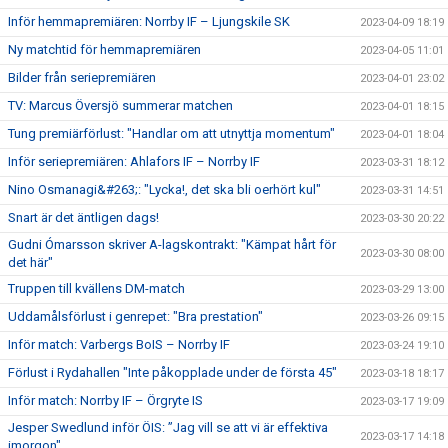
Inför hemmapremiären: Norrby IF – Ljungskile SK
2023-04-09 18:19
Ny matchtid för hemmapremiären
2023-04-05 11:01
Bilder från seriepremiären
2023-04-01 23:02
TV: Marcus Översjö summerar matchen
2023-04-01 18:15
Tung premiärförlust: "Handlar om att utnyttja momentum"
2023-04-01 18:04
Inför seriepremiären: Ahlafors IF – Norrby IF
2023-03-31 18:12
Nino Osmanagi&#263;: "Lycka!, det ska bli oerhört kul"
2023-03-31 14:51
Snart är det äntligen dags!
2023-03-30 20:22
Gudni Ómarsson skriver A-lagskontrakt: "Kämpat hårt för
2023-03-30 08:00
det här"
Truppen till kvällens DM-match
2023-03-29 13:00
Uddamålsförlust i genrepet: "Bra prestation"
2023-03-26 09:15
Inför match: Varbergs BoIS – Norrby IF
2023-03-24 19:10
Förlust i Rydahallen "Inte påkopplade under de första 45"
2023-03-18 18:17
Inför match: Norrby IF – Örgryte IS
2023-03-17 19:09
Jesper Swedlund inför ÖIS: ”Jag vill se att vi är effektiva
2023-03-17 14:18
imorgon"