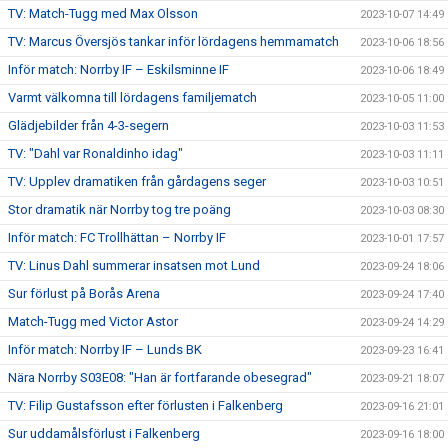
TV: Match-Tugg med Max Olsson
2023-10-07 14:49
TV: Marcus Översjös tankar inför lördagens hemmamatch
2023-10-06 18:56
Inför match: Norrby IF – Eskilsminne IF
2023-10-06 18:49
Varmt välkomna till lördagens familjematch
2023-10-05 11:00
Glädjebilder från 4-3-segern
2023-10-03 11:53
TV: "Dahl var Ronaldinho idag"
2023-10-03 11:11
TV: Upplev dramatiken från gårdagens seger
2023-10-03 10:51
Stor dramatik när Norrby tog tre poäng
2023-10-03 08:30
Inför match: FC Trollhättan – Norrby IF
2023-10-01 17:57
TV: Linus Dahl summerar insatsen mot Lund
2023-09-24 18:06
Sur förlust på Borås Arena
2023-09-24 17:40
Match-Tugg med Victor Astor
2023-09-24 14:29
Inför match: Norrby IF – Lunds BK
2023-09-23 16:41
Nära Norrby S03E08: "Han är fortfarande obesegrad"
2023-09-21 18:07
TV: Filip Gustafsson efter förlusten i Falkenberg
2023-09-16 21:01
Sur uddamålsförlust i Falkenberg
2023-09-16 18:00