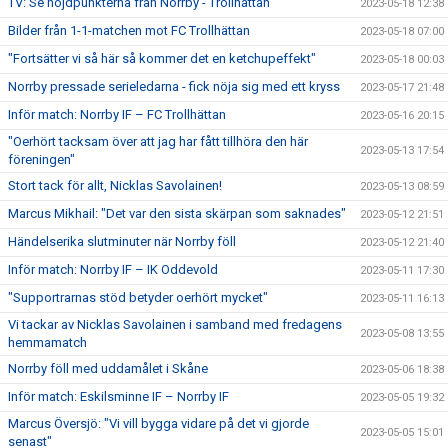
TV: Se höjdpunkterna från Norrby - Trollhättan
2023-05-18 12:38
Bilder från 1-1-matchen mot FC Trollhättan
2023-05-18 07:00
"Fortsätter vi så här så kommer det en ketchupeffekt"
2023-05-18 00:03
Norrby pressade serieledarna - fick nöja sig med ett kryss
2023-05-17 21:48
Inför match: Norrby IF – FC Trollhättan
2023-05-16 20:15
"Oerhört tacksam över att jag har fått tillhöra den här
2023-05-13 17:54
föreningen"
Stort tack för allt, Nicklas Savolainen!
2023-05-13 08:59
Marcus Mikhail: "Det var den sista skärpan som saknades"
2023-05-12 21:51
Händelserika slutminuter när Norrby föll
2023-05-12 21:40
Inför match: Norrby IF – IK Oddevold
2023-05-11 17:30
"Supportrarnas stöd betyder oerhört mycket"
2023-05-11 16:13
Vi tackar av Nicklas Savolainen i samband med fredagens
2023-05-08 13:55
hemmamatch
Norrby föll med uddamålet i Skåne
2023-05-06 18:38
Inför match: Eskilsminne IF – Norrby IF
2023-05-05 19:32
Marcus Översjö: "Vi vill bygga vidare på det vi gjorde
2023-05-05 15:01
senast"