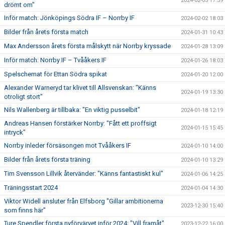
2024-02-03 17:39
drömt om"
Inför match: Jönköpings Södra IF – Norrby IF
2024-02-02 18:03
Bilder från årets första match
2024-01-31 10:43
Max Andersson årets första målskytt när Norrby kryssade
2024-01-28 13:09
Inför match: Norrby IF – Tvååkers IF
2024-01-26 18:03
Spelschemat för Ettan Södra spikat
2024-01-20 12:00
Alexander Warneryd tar klivet till Allsvenskan: "Känns
2024-01-19 13:30
otroligt stort"
Nils Wallenberg är tillbaka: "En viktig pusselbit"
2024-01-18 12:19
Andreas Hansen förstärker Norrby: "Fått ett proffsigt
2024-01-15 15:45
intryck"
Norrby inleder försäsongen mot Tvååkers IF
2024-01-10 14:00
Bilder från årets första träning
2024-01-10 13:29
Tim Svensson Lillvik återvänder: "Känns fantastiskt kul"
2024-01-06 14:25
Träningsstart 2024
2024-01-04 14:30
Viktor Widell ansluter från Elfsborg "Gillar ambitionerna
2023-12-30 15:40
som finns här"
Ture Spendler första nyförvärvet inför 2024: "Vill framåt"
2023-12-22 16:00