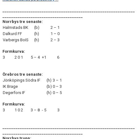
_____________________________________________________________
_____________________________________
Norrbys tre senaste:
Halmstads BK
(b)
2 – 1
Dalkurd FF
(h)
1 – 0
Varbergs BoIS
(h)
2 – 3
Formkurva:
3
2
0
1
5 – 4
+1
6
Örebros tre senaste:
Jönköpings Södra IF
(h)
3 – 1
IK Brage
(b)
0 – 3
Degerfors IF
(h)
0 – 5
Formkurva:
3
1
0
2
3 – 8
- 5
3
_____________________________________________________________
_____________________________________
Norrbys trupp: