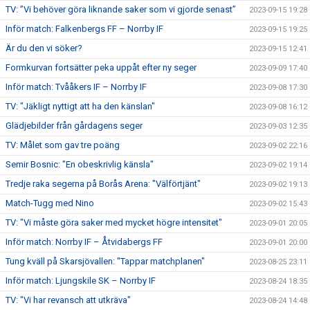
TV: ”Vi behöver göra liknande saker som vi gjorde senast”
2023-09-15 19:28
Inför match: Falkenbergs FF – Norrby IF
2023-09-15 19:25
Är du den vi söker?
2023-09-15 12:41
Formkurvan fortsätter peka uppåt efter ny seger
2023-09-09 17:40
Inför match: Tvååkers IF – Norrby IF
2023-09-08 17:30
TV: "Jäkligt nyttigt att ha den känslan"
2023-09-08 16:12
Glädjebilder från gårdagens seger
2023-09-03 12:35
TV: Målet som gav tre poäng
2023-09-02 22:16
Semir Bosnic: "En obeskrivlig känsla"
2023-09-02 19:14
Tredje raka segerna på Borås Arena: "Välförtjänt"
2023-09-02 19:13
Match-Tugg med Nino
2023-09-02 15:43
TV: "Vi måste göra saker med mycket högre intensitet"
2023-09-01 20:05
Inför match: Norrby IF – Åtvidabergs FF
2023-09-01 20:00
Tung kväll på Skarsjövallen: "Tappar matchplanen"
2023-08-25 23:11
Inför match: Ljungskile SK – Norrby IF
2023-08-24 18:35
TV: "Vi har revansch att utkräva"
2023-08-24 14:48