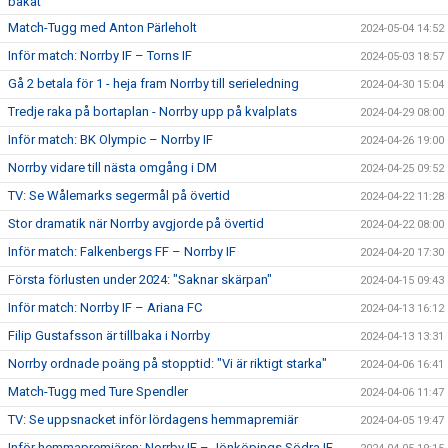
bakåt
Match-Tugg med Anton Pärleholt
2024-05-04 14:52
Inför match: Norrby IF – Torns IF
2024-05-03 18:57
Gå 2 betala för 1 - heja fram Norrby till serieledning
2024-04-30 15:04
Tredje raka på bortaplan - Norrby upp på kvalplats
2024-04-29 08:00
Inför match: BK Olympic – Norrby IF
2024-04-26 19:00
Norrby vidare till nästa omgång i DM
2024-04-25 09:52
TV: Se Wålemarks segermål på övertid
2024-04-22 11:28
Stor dramatik när Norrby avgjorde på övertid
2024-04-22 08:00
Inför match: Falkenbergs FF – Norrby IF
2024-04-20 17:30
Första förlusten under 2024: "Saknar skärpan"
2024-04-15 09:43
Inför match: Norrby IF – Ariana FC
2024-04-13 16:12
Filip Gustafsson är tillbaka i Norrby
2024-04-13 13:31
Norrby ordnade poäng på stopptid: "Vi är riktigt starka"
2024-04-06 16:41
Match-Tugg med Ture Spendler
2024-04-06 11:47
TV: Se uppsnacket inför lördagens hemmapremiär
2024-04-05 19:47
Inför hemmapremiären: Norrby IF – Jönköpings Södra IF