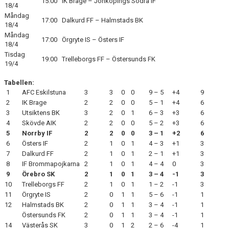
15:00
IK Brage – Jönköpings Södra IF
18/4
Måndag
17:00
Dalkurd FF – Halmstads BK
18/4
Måndag
17:00
Örgryte IS – Östers IF
18/4
Tisdag
19:00
Trelleborgs FF – Östersunds FK
19/4
Tabellen:
1
AFC Eskilstuna
3
3
0
0
9 – 5
+4
9
2
IK Brage
2
2
0
0
5 – 1
+4
6
3
Utsiktens BK
3
2
0
1
6 – 3
+3
6
4
Skövde AIK
2
2
0
0
5 – 2
+3
6
5
Norrby IF
2
2
0
0
3 – 1
+2
6
6
Östers IF
2
1
0
1
4 – 3
+1
3
7
Dalkurd FF
2
1
0
1
2 – 1
+1
3
8
IF Brommapojkarna
2
1
0
1
4 – 4
0
3
9
Örebro SK
2
1
0
1
3 – 4
-1
3
10
Trelleborgs FF
2
1
0
1
1 – 2
-1
3
11
Örgryte IS
2
0
1
1
5 – 6
-1
1
12
Halmstads BK
2
0
1
1
3 – 4
-1
1
Östersunds FK
2
0
1
1
3 – 4
-1
1
14
Västerås SK
3
0
1
2
2 – 6
-4
1