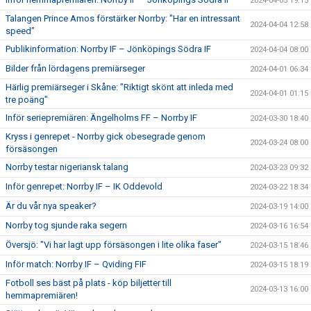
2024-04-05 19:15
Talangen Prince Amos förstärker Norrby: "Har en intressant
2024-04-04 12:58
speed"
Publikinformation: Norrby IF – Jönköpings Södra IF
2024-04-04 08:00
Bilder från lördagens premiärseger
2024-04-01 06:34
Härlig premiärseger i Skåne: "Riktigt skönt att inleda med
2024-04-01 01:15
tre poäng"
Inför seriepremiären: Ängelholms FF – Norrby IF
2024-03-30 18:40
Kryss i genrepet - Norrby gick obesegrade genom
2024-03-24 08:00
försäsongen
Norrby testar nigeriansk talang
2024-03-23 09:32
Inför genrepet: Norrby IF – IK Oddevold
2024-03-22 18:34
Är du vår nya speaker?
2024-03-19 14:00
Norrby tog sjunde raka segern
2024-03-16 16:54
Översjö: "Vi har lagt upp försäsongen i lite olika faser"
2024-03-15 18:46
Inför match: Norrby IF – Qviding FIF
2024-03-15 18:19
Fotboll ses bäst på plats - köp biljetter till
2024-03-13 16:00
hemmapremiären!