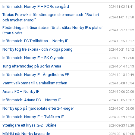
Inför match: Norrby IF – FC Rosengård
2024-11-02 11:41
Tobias Edenvik inför söndagens hemmamatch: "Bra fart
2024-11-01 18:50
och mycket energi"
Förändringar i tränarstaben för att säkra Norrby IF:s plats i
2024-10-27 16:32
Ettan Södra
Inför match: FC Trollhättan – Norrby IF
2024-10-25 19:17
Norrby tog tre sköna - och viktiga poäng
2024-10-21 13:12
Inför match: Norrby IF – BK Olympic
2024-10-19 17:00
Tung eftermiddag på Borås Arena
2024-10-14 10:13
Inför match: Norrby IF - Ängelholms FF
2024-10-13 10:49
Varmt välkomna till Samhällsmatchen
2024-10-08 13:34
Ariana FC – Norrby IF
2024-10-06 20:00
Inför match: Ariana FC – Norrby IF
2024-10-05 18:07
Norrby upp på fjärdeplats efter 2-1-seger
2024-10-01 09:00
Inför match: Norrby IF – Tvååkers IF
2024-09-29 18:53
Ytterligare ett kryss: 2-2 i Skåne
2024-09-23 12:20
Målrikt när Norrby kryssade
2024-09-16 10:00