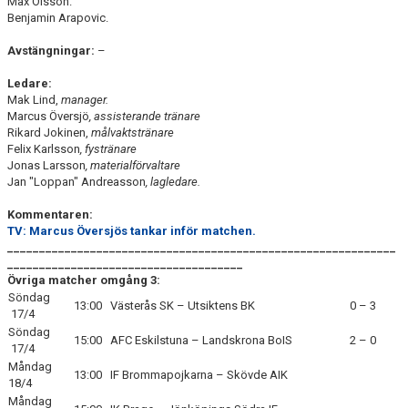
Max Olsson.
Benjamin Arapovic.
Avstängningar:
–
Ledare:
Mak Lind,
manager.
Marcus Översjö
, assisterande tränare
Rikard Jokinen,
målvaktstränare
Felix Karlsson
, fystränare
Jonas Larsson
, materialförvaltare
Jan "Loppan" Andreasson
, lagledare.
Kommentaren:
TV: Marcus Översjös tankar inför matchen.
_____________________________________________________________
_____________________________________
Övriga matcher omgång 3:
Söndag
13:00
Västerås SK – Utsiktens BK
0 – 3
17/4
Söndag
15:00
AFC Eskilstuna – Landskrona BoIS
2 – 0
17/4
Måndag
13:00
IF Brommapojkarna – Skövde AIK
18/4
Måndag