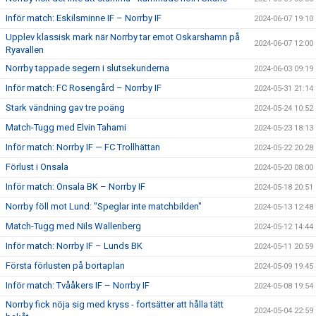
Inför match: Eskilsminne IF – Norrby IF
2024-06-07 19:10
Upplev klassisk mark när Norrby tar emot Oskarshamn på
2024-06-07 12:00
Ryavallen
Norrby tappade segern i slutsekunderna
2024-06-03 09:19
Inför match: FC Rosengård – Norrby IF
2024-05-31 21:14
Stark vändning gav tre poäng
2024-05-24 10:52
Match-Tugg med Elvin Tahami
2024-05-23 18:13
Inför match: Norrby IF — FC Trollhättan
2024-05-22 20:28
Förlust i Onsala
2024-05-20 08:00
Inför match: Onsala BK – Norrby IF
2024-05-18 20:51
Norrby föll mot Lund: "Speglar inte matchbilden"
2024-05-13 12:48
Match-Tugg med Nils Wallenberg
2024-05-12 14:44
Inför match: Norrby IF – Lunds BK
2024-05-11 20:59
Första förlusten på bortaplan
2024-05-09 19:45
Inför match: Tvååkers IF – Norrby IF
2024-05-08 19:54
Norrby fick nöja sig med kryss - fortsätter att hålla tätt
2024-05-04 22:59