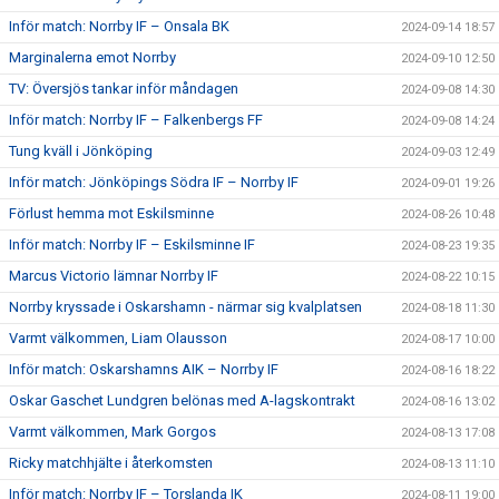
Inför match: Norrby IF – Onsala BK
2024-09-14 18:57
Marginalerna emot Norrby
2024-09-10 12:50
TV: Översjös tankar inför måndagen
2024-09-08 14:30
Inför match: Norrby IF – Falkenbergs FF
2024-09-08 14:24
Tung kväll i Jönköping
2024-09-03 12:49
Inför match: Jönköpings Södra IF – Norrby IF
2024-09-01 19:26
Förlust hemma mot Eskilsminne
2024-08-26 10:48
Inför match: Norrby IF – Eskilsminne IF
2024-08-23 19:35
Marcus Victorio lämnar Norrby IF
2024-08-22 10:15
Norrby kryssade i Oskarshamn - närmar sig kvalplatsen
2024-08-18 11:30
Varmt välkommen, Liam Olausson
2024-08-17 10:00
Inför match: Oskarshamns AIK – Norrby IF
2024-08-16 18:22
Oskar Gaschet Lundgren belönas med A-lagskontrakt
2024-08-16 13:02
Varmt välkommen, Mark Gorgos
2024-08-13 17:08
Ricky matchhjälte i återkomsten
2024-08-13 11:10
Inför match: Norrby IF – Torslanda IK
2024-08-11 19:00