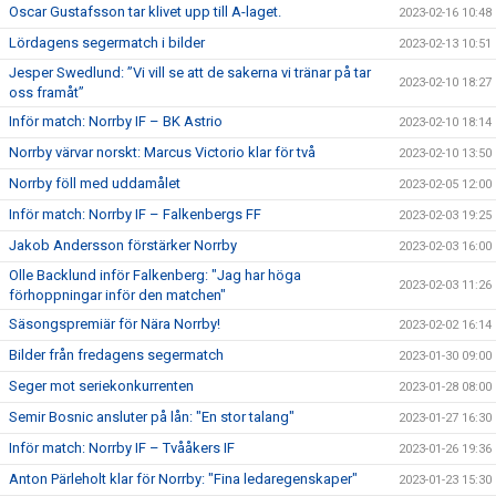
Oscar Gustafsson tar klivet upp till A-laget.
2023-02-16 10:48
Lördagens segermatch i bilder
2023-02-13 10:51
Jesper Swedlund: ”Vi vill se att de sakerna vi tränar på tar
2023-02-10 18:27
oss framåt”
Inför match: Norrby IF – BK Astrio
2023-02-10 18:14
Norrby värvar norskt: Marcus Victorio klar för två
2023-02-10 13:50
Norrby föll med uddamålet
2023-02-05 12:00
Inför match: Norrby IF – Falkenbergs FF
2023-02-03 19:25
Jakob Andersson förstärker Norrby
2023-02-03 16:00
Olle Backlund inför Falkenberg: "Jag har höga
2023-02-03 11:26
förhoppningar inför den matchen"
Säsongspremiär för Nära Norrby!
2023-02-02 16:14
Bilder från fredagens segermatch
2023-01-30 09:00
Seger mot seriekonkurrenten
2023-01-28 08:00
Semir Bosnic ansluter på lån: "En stor talang"
2023-01-27 16:30
Inför match: Norrby IF – Tvååkers IF
2023-01-26 19:36
Anton Pärleholt klar för Norrby: "Fina ledaregenskaper"
2023-01-23 15:30