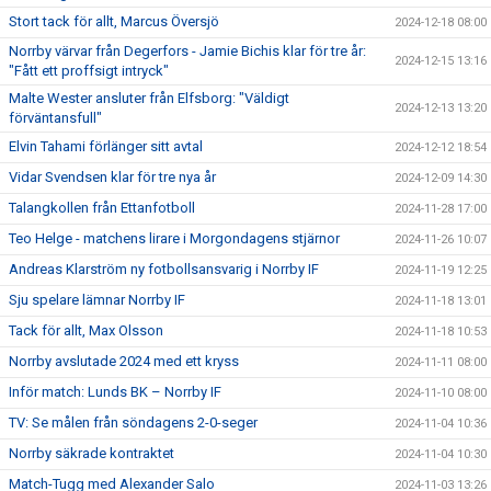
Stort tack för allt, Marcus Översjö
2024-12-18 08:00
Norrby värvar från Degerfors - Jamie Bichis klar för tre år:
2024-12-15 13:16
"Fått ett proffsigt intryck"
Malte Wester ansluter från Elfsborg: "Väldigt
2024-12-13 13:20
förväntansfull"
Elvin Tahami förlänger sitt avtal
2024-12-12 18:54
Vidar Svendsen klar för tre nya år
2024-12-09 14:30
Talangkollen från Ettanfotboll
2024-11-28 17:00
Teo Helge - matchens lirare i Morgondagens stjärnor
2024-11-26 10:07
Andreas Klarström ny fotbollsansvarig i Norrby IF
2024-11-19 12:25
Sju spelare lämnar Norrby IF
2024-11-18 13:01
Tack för allt, Max Olsson
2024-11-18 10:53
Norrby avslutade 2024 med ett kryss
2024-11-11 08:00
Inför match: Lunds BK – Norrby IF
2024-11-10 08:00
TV: Se målen från söndagens 2-0-seger
2024-11-04 10:36
Norrby säkrade kontraktet
2024-11-04 10:30
Match-Tugg med Alexander Salo
2024-11-03 13:26