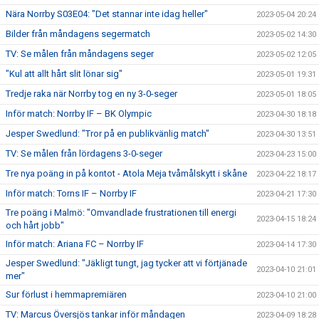
Nära Norrby S03E04: "Det stannar inte idag heller"
2023-05-04 20:24
Bilder från måndagens segermatch
2023-05-02 14:30
TV: Se målen från måndagens seger
2023-05-02 12:05
"Kul att allt hårt slit lönar sig"
2023-05-01 19:31
Tredje raka när Norrby tog en ny 3-0-seger
2023-05-01 18:05
Inför match: Norrby IF – BK Olympic
2023-04-30 18:18
Jesper Swedlund: "Tror på en publikvänlig match"
2023-04-30 13:51
TV: Se målen från lördagens 3-0-seger
2023-04-23 15:00
Tre nya poäng in på kontot - Atola Meja tvåmålskytt i skåne
2023-04-22 18:17
Inför match: Torns IF – Norrby IF
2023-04-21 17:30
Tre poäng i Malmö: "Omvandlade frustrationen till energi
2023-04-15 18:24
och hårt jobb"
Inför match: Ariana FC – Norrby IF
2023-04-14 17:30
Jesper Swedlund: "Jäkligt tungt, jag tycker att vi förtjänade
2023-04-10 21:01
mer"
Sur förlust i hemmapremiären
2023-04-10 21:00
TV: Marcus Översjös tankar inför måndagen
2023-04-09 18:28