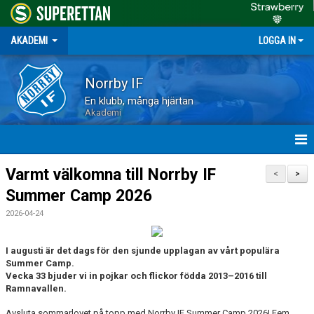
AKADEMI
LOGGA IN
Norrby IF
En klubb, många hjärtan
Akademi
HEM
Varmt välkomna till Norrby IF
<
>
Summer Camp 2026
NYHETER
2026-04-24
OM AKADEMIN
I augusti är det dags för den sjunde upplagan av vårt populära
DOKUMENT
Summer Camp.
Vecka 33 bjuder vi in pojkar och flickor födda 2013–2016 till
SKADOR OCH FÖRSÄKRING
Ramnavallen.
Avsluta sommarlovet på topp med Norrby IF Summer Camp 2026! Fem