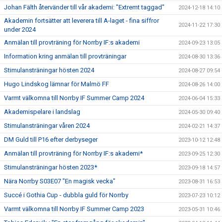
Johan Fälth återvänder till vår akademi: "Extremt taggad"
2024-12-18 14:10
Akademin fortsätter att leverera till A-laget - fina siffror
2024-11-22 17:30
under 2024
Anmälan till provträning för Norrby IF:s akademi
2024-09-23 13:05
Information kring anmälan till provträningar
2024-08-30 13:36
Stimulansträningar hösten 2024
2024-08-27 09:54
Hugo Lindskog lämnar för Malmö FF
2024-08-26 14:00
Varmt välkomna till Norrby IF Summer Camp 2024
2024-06-04 15:33
Akademispelare i landslag
2024-05-30 09:40
Stimulansträningar våren 2024
2024-02-21 14:37
DM Guld till P16 efter derbyseger
2023-10-12 12:48
Anmälan till provträning för Norrby IF:s akademi*
2023-09-25 12:30
Stimulansträningar hösten 2023*
2023-09-18 14:57
Nära Norrby S03E07 "En magisk vecka"
2023-08-31 16:53
Succé i Gothia Cup - dubbla guld för Norrby
2023-07-23 10:12
Varmt välkomna till Norrby IF Summer Camp 2023
2023-05-31 10:46