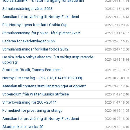
Tobias Edenvik : "En stor framgång för akademin"
2023-04-18 11:44
Stimulansträningar våren 2023
2023-01-18 16:19
Anmälan för provträning till Norrby IF akademi
2022-09-19 15:13
Följ Norrbylagens framfart i Gothia Cup
2022-07-17 20:25
Stimulansträning för pojkar - fåtal platser kvar*
2022-01-11 14:07
Ledarna för akademilagen 2022
2021-12-23 16:15
Stimulansträningar för killar födda 2012
2021-12-17 12:00
De ska leda Norrbys akademi: "Ett väldigt inspirerande
2021-12-13 18:14
uppdrag"
Stort tack för allt, Tommy Pedersen!
2021-12-09 18:27
Norrby IF startar lag – P12, P13, P14 (2010-2008)
2021-10-20 08:53
Anmälan till höstens stimulansträningar är öppen*
2021-09-20 12:16
Stipendium från Walter Kuusks Stiftelse
2020-11-19 12:40
Vinterlovsträning för 2007-2011*
2020-11-17 18:00
Formuläret för provträning är stängt
2020-10-12 11:05
Anmälan för provträning till Norrby IF akademi
2020-10-02 13:00
Akademikollen vecka 40
2020-09-30 16:16