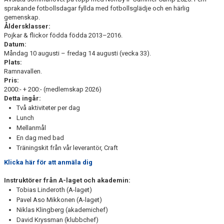
UNICOACH
sprakande fotbollsdagar fyllda med fotbollsglädje och en härlig
gemenskap.
TABELL P19
Åldersklasser:
Pojkar & flickor födda födda 2013–2016.
Datum:
TABELL P17
Måndag 10 augusti – fredag 14 augusti (vecka 33).
Plats:
TABELL P16
Ramnavallen.
Pris:
TABELL P15
2000:- + 200:- (medlemskap 2026)
Detta ingår:
Två aktiviteter per dag
TABELLER LIGACUPEN
Lunch
Mellanmål
En dag med bad
Träningskit från vår leverantör, Craft
Klicka här för att anmäla dig
Instruktörer från A-laget och akademin:
Tobias Linderoth (A-laget)
Pavel Aso Mikkonen (A-laget)
Niklas Klingberg (akademichef)
David Kryssman (klubbchef)