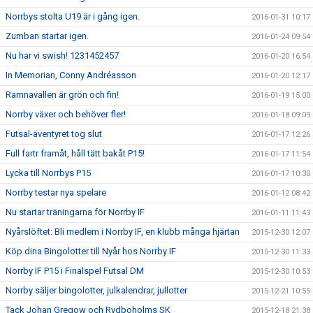
Norrbys stolta U19 är i gång igen.
2016-01-31 10:17
Zumban startar igen.
2016-01-24 09:54
Nu har vi swish! 1231452457
2016-01-20 16:54
In Memorian, Conny Andréasson
2016-01-20 12:17
Ramnavallen är grön och fin!
2016-01-19 15:00
Norrby växer och behöver fler!
2016-01-18 09:09
Futsal-äventyret tog slut
2016-01-17 12:26
Full fartr framåt, håll tätt bakåt P15!
2016-01-17 11:54
Lycka till Norrbys P15
2016-01-17 10:30
Norrby testar nya spelare
2016-01-12 08:42
Nu startar träningarna för Norrby IF
2016-01-11 11:43
Nyårslöftet: Bli medlem i Norrby IF, en klubb många hjärtan
2015-12-30 12:07
Köp dina Bingolotter till Nyår hos Norrby IF
2015-12-30 11:33
Norrby IF P15 i Finalspel Futsal DM
2015-12-30 10:53
Norrby säljer bingolotter, julkalendrar, jullotter
2015-12-21 10:55
Tack Johan Gregow och Rydboholms SK
2015-12-18 21:38