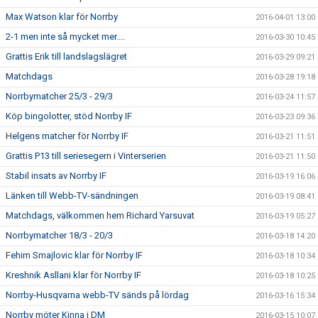
Max Watson klar för Norrby
2016-04-01 13:00
2-1 men inte så mycket mer....
2016-03-30 10:45
Grattis Erik till landslagslägret
2016-03-29 09:21
Matchdags
2016-03-28 19:18
Norrbymatcher 25/3 - 29/3
2016-03-24 11:57
Köp bingolotter, stöd Norrby IF
2016-03-23 09:36
Helgens matcher för Norrby IF
2016-03-21 11:51
Grattis P13 till seriesegern i Vinterserien
2016-03-21 11:50
Stabil insats av Norrby IF
2016-03-19 16:06
Länken till Webb-TV-sändningen
2016-03-19 08:41
Matchdags, välkommen hem Richard Yarsuvat
2016-03-19 05:27
Norrbymatcher 18/3 - 20/3
2016-03-18 14:20
Fehim Smajlovic klar för Norrby IF
2016-03-18 10:34
Kreshnik Asllani klar för Norrby IF
2016-03-18 10:25
Norrby-Husqvarna webb-TV sänds på lördag
2016-03-16 15:34
Norrby möter Kinna i DM
2016-03-15 10:07