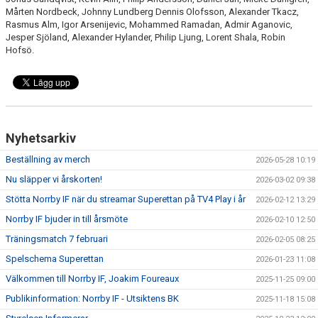
Mårten Nordbeck, Johnny Lundberg Dennis Olofsson, Alexander Tkacz,
Rasmus Alm, Igor Arsenijevic, Mohammed Ramadan, Admir Aganovic,
Jesper Sjöland, Alexander Hylander, Philip Ljung, Lorent Shala, Robin
Hofsö.
Nyhetsarkiv
Beställning av merch
2026-05-28 10:19
Nu släpper vi årskorten!
2026-03-02 09:38
Stötta Norrby IF när du streamar Superettan på TV4 Play i år
2026-02-12 13:29
Norrby IF bjuder in till årsmöte
2026-02-10 12:50
Träningsmatch 7 februari
2026-02-05 08:25
Spelschema Superettan
2026-01-23 11:08
Välkommen till Norrby IF, Joakim Foureaux
2025-11-25 09:00
Publikinformation: Norrby IF - Utsiktens BK
2025-11-18 15:08