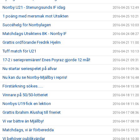
Norrby U21 - Stenungsunds IF idag
2016-04-25 12:49
1 poäng med mersmak mot Utsikten
2016-04-25 10:21
Succéhelg för Norrbylagen
2016-04-25 10:03
Matchdags Utsiktens BK - Norrby IF
2016-04-24 08:27
Grattis ordförande Fredrik Hjelm
2016-04-21 11:00
Tuff match för U21
2016-04-21 10:13
17-2 i seriepremiären! Enes Poyraz gjorde 12 mål!
2016-04-21 09:31
Nu startar seriespelet på allvar
2016-04-19 09:36
Nu kan du se Norrby-Mjällby i repris!
2016-04-18 16:48
Förstärkning sökes......
2016-04-18 15:58
Vinnare på 50/50-lotteriet
2016-04-18 11:20
Norrbys U19 fick en lektion
2016-04-18 11:06
Grattis Ibrahim Alushaj till frieriet
2016-04-17 08:36
Vi var bättre än Mjällby!
2016-04-17 08:18
Matchdags, vi är förberedda
2016-04-15 19:31
Vi behöver publikvärdar
2016-04-14 10:30