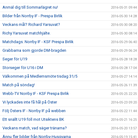
Anmäl dig till Sommarlägret nu!
2016-05-31 09:44
Bilder från Norrby IF - Prespa Birlik
2016-05-30 14:28
Veckans mål? Richard Yarsuvat?
2016-05-30 08:20
Richy Yarsuvat matchhjälte.
2016-05-30 08:14
Matchdags: Norrby IF - KSF Prespa Birlik
2016-05-29 06:40
Grabbarna som gjorde DM-bragden
2016-05-29 06:24
Seger för U19
2016-05-28 18:28
Storseger för U16 i DM
2016-05-28 17:04
Välkommen på Medlemsmöte tisdag 31/5
2016-05-27 14:14
Match på söndag!
2016-05-26 11:39
Webb-TV Norrby IF - KSF Prespa Birlik
2016-05-25 22:25
Vi lyckades inte få hål på Öster
2016-05-23 09:20
Följ Östers IF - Norrby IF på webben
2016-05-22 11:44
Ett snällt U19 föll mot Utsiktens BK
2016-05-21 16:25
Veckans match, vad säger tränarna?
2016-05-20 13:57
Ännu fler bilder från Norrby-Husqvarna
2016-05-19 15:41