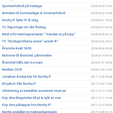
Spontanfotboll på fredagar
2018-05-22 10:45
Anmälan till Sommarläger & Sommarfotboll
2018-05-22 10:30
Norrby IF fyller 91 år idag
2018-04-27 18:26
TV: Reportage om vårt flicklag
2018-04-27 09:50
Medi inför hemmapremiären: ” Känslan är på topp”
2018-04-08 06:10
TV: "Norrbyprofilerna svarar" avsnitt #1
2018-03-26 20:41
Årsmöte ikväll 18:00
2018-03-06 09:04
Motioner till årsmötet, påminnelse
2018-02-19 09:43
Årsmötet hålls den 6:e mars
2018-01-31 18:03
Medlem 2018
2018-01-29 14:30
Jonathan Azulay klar för Norrby IF
2017-12-28 18:58
Ett julkort från Norrby IF
2017-12-24 13:00
Uthämtning av beställda souvenirer innan jul
2017-12-19 14:30
Köp dina Bingolotter till jul & nyår av oss!
2017-12-11 16:44
Köp dina julklappar hos Norrby IF!
2017-12-10 18:54
Norrby anställer ny marknadsansvarig
2017-12-08 16:13