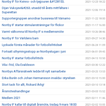
Norrby IF för Kvinno- och tjejjouren &#128153;
2021-12-23 18:22
Dijan Vukojevi&#263; utsedd till årets mittfältare i
2021-12-06 19:14
Superettan
Supportergruppen anordnar bussresa till Värnamo
2021-11-22 18:00
Norrby IF startar stimulansträningar för flickor
2021-11-17 16:00
Varmt välkomna till Norrby IF:s medlemsmöte
2021-10-26 08:46
Norrby IF för Världens barn
2021-09-27 14:30
Lyckade första månader för fotbollsfritidset
2021-06-24 11:09
Fortsatt uthyrningsstopp av Norrbystugan i juni
2021-06-01 09:45
Norrby IF startar fotbollsfritids
2021-04-15 10:50
Vila i frid, Ola Evaldsson
2021-03-30 12:22
Norrbys Affärsnätverk ledde till nytt samarbete
2021-03-25 13:53
Erika Burén och Johan Hermansson invalda i styrelsen
2021-03-10 15:00
Stort tack för allt, Rickard Ärlig!
2021-03-10 13:18
Årsmöteshandlingar
2021-03-03 15:52
Medlem 2021
2021-02-11 11:46
Norrby IF kallar till digitalt årsmöte, tisdag 9 mars 18:00
2021-02-02 10:05