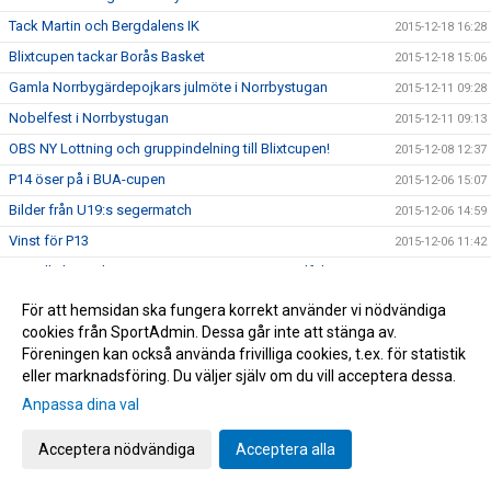
Tack Martin och Bergdalens IK
2015-12-18 16:28
Blixtcupen tackar Borås Basket
2015-12-18 15:06
Gamla Norrbygärdepojkars julmöte i Norrbystugan
2015-12-11 09:28
Nobelfest i Norrbystugan
2015-12-11 09:13
OBS NY Lottning och gruppindelning till Blixtcupen!
2015-12-08 12:37
P14 öser på i BUA-cupen
2015-12-06 15:07
Bilder från U19:s segermatch
2015-12-06 14:59
Vinst för P13
2015-12-06 11:42
U19 till slutspel i Ligacupen genom vinst över Elfsborg
2015-12-05 19:30
Vi slog Elfsborg! Vi är bäst i Sjuhärad!
2015-12-05 16:19
För att hemsidan ska fungera korrekt använder vi nödvändiga
cookies från SportAdmin. Dessa går inte att stänga av.
BLIXTCUPEN snart fulltecknad
2015-12-04 10:22
Föreningen kan också använda frivilliga cookies, t.ex. för statistik
Derby
2015-12-02 12:15
eller marknadsföring. Du väljer själv om du vill acceptera dessa.
Norrby spelar i Serneke Cup 6/12
2015-12-02 10:27
Anpassa dina val
Norrby P15 skördade stora framgångar i Futsal DM
2015-11-29 20:11
Acceptera nödvändiga
Acceptera alla
Sista dag för anmälan till Norrbygalan
2015-11-23 11:59
Fullt av Norrby-aktiviteter i november
2015-11-23 10:08