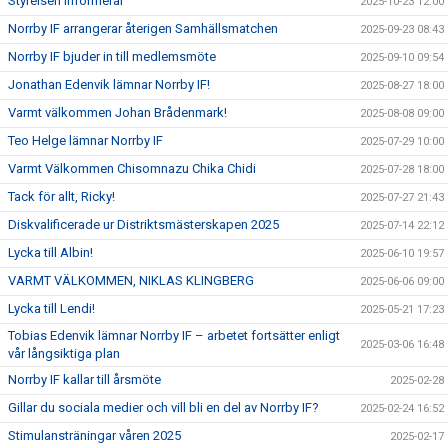
Styrelsen Informerar
2025-10-23 12:00
Norrby IF arrangerar återigen Samhällsmatchen
2025-09-23 08:43
Norrby IF bjuder in till medlemsmöte
2025-09-10 09:54
Jonathan Edenvik lämnar Norrby IF!
2025-08-27 18:00
Varmt välkommen Johan Brådenmark!
2025-08-08 09:00
Teo Helge lämnar Norrby IF
2025-07-29 10:00
Varmt Välkommen Chisomnazu Chika Chidi
2025-07-28 18:00
Tack för allt, Ricky!
2025-07-27 21:43
Diskvalificerade ur Distriktsmästerskapen 2025
2025-07-14 22:12
Lycka till Albin!
2025-06-10 19:57
VARMT VÄLKOMMEN, NIKLAS KLINGBERG
2025-06-06 09:00
Lycka till Lendi!
2025-05-21 17:23
Tobias Edenvik lämnar Norrby IF – arbetet fortsätter enligt
2025-03-06 16:48
vår långsiktiga plan
Norrby IF kallar till årsmöte
2025-02-28
Gillar du sociala medier och vill bli en del av Norrby IF?
2025-02-24 16:52
Stimulansträningar våren 2025
2025-02-17