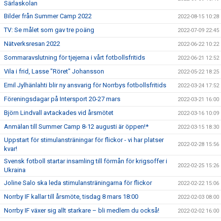
Särlaskolan
Bilder från Summer Camp 2022
2022-08-15 10:28
TV: Se målet som gav tre poäng
2022-07-09 22:45
Nätverksresan 2022
2022-06-22 10:22
Sommaravslutning för tjejerna i vårt fotbollsfritids
2022-06-21 12:52
Vila i frid, Lasse "Röret" Johansson
2022-05-22 18:25
Emil Jylhänlahti blir ny ansvarig för Norrbys fotbollsfritids
2022-03-24 17:52
Föreningsdagar på Intersport 20-27 mars
2022-03-21 16:00
Björn Lindvall avtackades vid årsmötet
2022-03-16 10:09
Anmälan till Summer Camp 8-12 augusti är öppen!*
2022-03-15 18:30
Uppstart för stimulansträningar för flickor - vi har platser
2022-02-28 15:56
kvar!
Svensk fotboll startar insamling till förmån för krigsoffer i
2022-02-25 15:26
Ukraina
Joline Salo ska leda stimulansträningarna för flickor
2022-02-22 15:06
Norrby IF kallar till årsmöte, tisdag 8 mars 18:00
2022-02-03 08:00
Norrby IF växer sig allt starkare – bli medlem du också!
2022-02-02 16:00