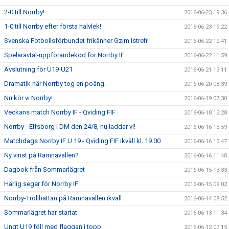
2-0 till Norrby!
2016-06-23 19:36
1-0 till Norrby efter första halvlek!
2016-06-23 19:22
Svenska Fotbollsförbundet frikänner Gzim Istrefi!
2016-06-22 12:41
Spelaravtal-uppförandekod för Norrby IF
2016-06-22 11:59
Avslutning för U19-U21
2016-06-21 13:11
Dramatik när Norrby tog en poäng.
2016-06-20 08:39
Nu kör vi Norrby!
2016-06-19 07:30
Veckans match Norrby IF - Qviding FIF
2016-06-18 12:28
Norrby - Elfsborg i DM den 24/8, nu laddar vi!
2016-06-16 13:59
Matchdags Norrby IF U 19 - Qviding FIF ikväll kl. 19.00
2016-06-16 13:47
Ny vinst på Ramnavallen?
2016-06-16 11:40
Dagbok från Sommarlägret
2016-06-15 13:33
Härlig seger för Norrby IF
2016-06-15 09:02
Norrby-Trollhättan på Ramnavallen ikväll
2016-06-14 08:52
Sommarlägret har startat
2016-06-13 11:34
Ungt U19 föll med flaggan i topp
2016-06-12 07:15