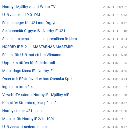
Norrby - Mjällby visas i Webb-TV
2016-04-14 09:52
U19 vann med 9-0 i DM
2016-04-13 14:43
Premiärseger för U21 mot Örgryte
2016-04-12 10:42
Seriepremiär Örgryte IS - Norrby IF U21
2016-04-11 11:18
Sista matcherna innan seriepremiären är klara
2016-04-11 10:24
NORRBY IF P12.......MÄSTARNAS MÄSTARE!
2016-04-10 13:33
Förlust för U19 mot ett bra Värnamo.
2016-04-09 15:48
Upptaktsträffen för Ettanfotboll
2016-04-07 11:25
Matchdags Kinna IF - Norrby IF
2016-04-07 10:35
Öster och BP är favoriter hos Svenska Spel
2016-04-06 13:44
Ingen oro trots 2-4
2016-04-06 11:27
Vi webbTV-sänder Norrby IF - Mjällby AIF
2016-04-05 11:38
Kristoffer Strömberg klar på ett år
2016-04-05 10:47
Norrby startar U21-serien
2016-04-04 14:50
Matcher för Norrby IF 2/4 - 10/4
2016-04-02 19:31
U19 vinnare i seriepremiären!
2016-04-02 18:47