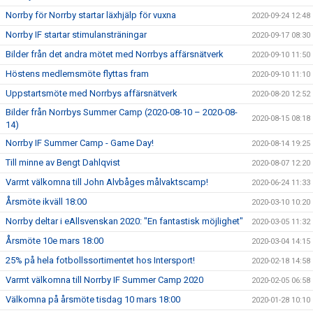
Norrby för Norrby startar läxhjälp för vuxna
2020-09-24 12:48
Norrby IF startar stimulansträningar
2020-09-17 08:30
Bilder från det andra mötet med Norrbys affärsnätverk
2020-09-10 11:50
Höstens medlemsmöte flyttas fram
2020-09-10 11:10
Uppstartsmöte med Norrbys affärsnätverk
2020-08-20 12:52
Bilder från Norrbys Summer Camp (2020-08-10 – 2020-08-
2020-08-15 08:18
14)
Norrby IF Summer Camp - Game Day!
2020-08-14 19:25
Till minne av Bengt Dahlqvist
2020-08-07 12:20
Varmt välkomna till John Alvbåges målvaktscamp!
2020-06-24 11:33
Årsmöte ikväll 18:00
2020-03-10 10:20
Norrby deltar i eAllsvenskan 2020: "En fantastisk möjlighet"
2020-03-05 11:32
Årsmöte 10e mars 18:00
2020-03-04 14:15
25% på hela fotbollssortimentet hos Intersport!
2020-02-18 14:58
Varmt välkomna till Norrby IF Summer Camp 2020
2020-02-05 06:58
Välkomna på årsmöte tisdag 10 mars 18:00
2020-01-28 10:10