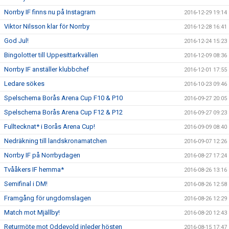
Norrby IF finns nu på Instagram
2016-12-29 19:14
Viktor Nilsson klar för Norrby
2016-12-28 16:41
God Jul!
2016-12-24 15:23
Bingolotter till Uppesittarkvällen
2016-12-09 08:36
Norrby IF anställer klubbchef
2016-12-01 17:55
Ledare sökes
2016-10-23 09:46
Spelschema Borås Arena Cup F10 & P10
2016-09-27 20:05
Spelschema Borås Arena Cup F12 & P12
2016-09-27 09:23
Fulltecknat* i Borås Arena Cup!
2016-09-09 08:40
Nedräkning till landskronamatchen
2016-09-07 12:26
Norrby IF på Norrbydagen
2016-08-27 17:24
Tvååkers IF hemma*
2016-08-26 13:16
Semifinal i DM!
2016-08-26 12:58
Framgång för ungdomslagen
2016-08-26 12:29
Match mot Mjällby!
2016-08-20 12:43
Returmöte mot Oddevold inleder hösten
2016-08-15 17:47