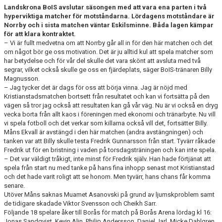
Landskrona BoIS avslutar säsongen med att vara ena parten i två
hyperviktiga matcher för motståndarna. Lördagens motståndare är
Norrby och i sista matchen väntar Eskilsminne. Båda lagen kämpar
för att klara kontraktet.
– Vi är fullt medvetna om att Norrby går all in för den här matchen och det
om något bör ge oss motivation. Det är ju alltid kul att spela matcher som
har betydelse och för vår del skulle det vara skönt att avsluta med två
segrar, vilket också skulle ge oss en fjärdeplats, säger BoIS-tränaren Billy
Magnusson.
– Jag tycker det är dags för oss att börja vinna. Jag är nöjd med
Kristianstadsmatchen bortsett från resultatet och kan vi fortsätta på den
vägen så tror jag också att resultaten kan gå vår väg. Nu är vi också en dryg
vecka borta från allt kaos i föreningen med ekonomi och tränarbyte. Nu vill
vi spela fotboll och det verkar som killarna också vill det, fortsätter Billy.
Måns Ekvall är avstängd i den här matchen (andra avstängningen) och
tanken var att Billy skulle testa Fredrik Gunnarsson från start. Tyvärr råkade
Fredrik ut för en bristning i vaden på torsdagsträningen och kan inte spela.
– Det var väldigt tråkigt, inte minst för Fredrik själv. Han hade förtjänat att
spela från start nu med tanke på hans fina inhopp senast mot Kristianstad
och det hade varit roligt att se honom. Men tyvärr, hans chans får komma
senare.
Utöver Måns saknas Muamet Asanovski på grund av ljumskproblem samt
de tidigare skadade Viktor Svensson och Cheikh Sarr.
Följande 18 spelare åker till Borås för match på Borås Arena lördag kl 16:
Jonas Sandqvist, Kevin Alin, Philip Andersson, Daniel Jarl, Micke Dahlgren,