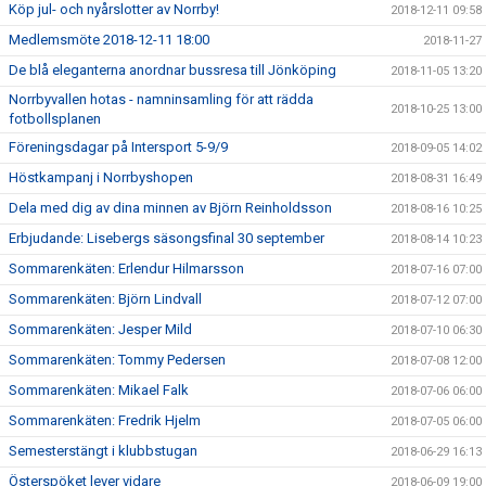
Köp jul- och nyårslotter av Norrby!
2018-12-11 09:58
Medlemsmöte 2018-12-11 18:00
2018-11-27
De blå eleganterna anordnar bussresa till Jönköping
2018-11-05 13:20
Norrbyvallen hotas - namninsamling för att rädda
2018-10-25 13:00
fotbollsplanen
Föreningsdagar på Intersport 5-9/9
2018-09-05 14:02
Höstkampanj i Norrbyshopen
2018-08-31 16:49
Dela med dig av dina minnen av Björn Reinholdsson
2018-08-16 10:25
Erbjudande: Lisebergs säsongsfinal 30 september
2018-08-14 10:23
Sommarenkäten: Erlendur Hilmarsson
2018-07-16 07:00
Sommarenkäten: Björn Lindvall
2018-07-12 07:00
Sommarenkäten: Jesper Mild
2018-07-10 06:30
Sommarenkäten: Tommy Pedersen
2018-07-08 12:00
Sommarenkäten: Mikael Falk
2018-07-06 06:00
Sommarenkäten: Fredrik Hjelm
2018-07-05 06:00
Semesterstängt i klubbstugan
2018-06-29 16:13
Österspöket lever vidare
2018-06-09 19:00