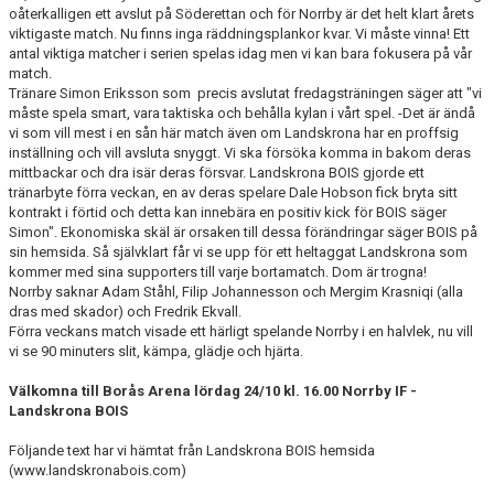
oåterkalligen ett avslut på Söderettan och för Norrby är det helt klart årets
viktigaste match. Nu finns inga räddningsplankor kvar. Vi måste vinna! Ett
antal viktiga matcher i serien spelas idag men vi kan bara fokusera på vår
match.
Tränare Simon Eriksson som precis avslutat fredagsträningen säger att "vi
måste spela smart, vara taktiska och behålla kylan i vårt spel. -Det är ändå
vi som vill mest i en sån här match även om Landskrona har en proffsig
inställning och vill avsluta snyggt. Vi ska försöka komma in bakom deras
mittbackar och dra isär deras försvar. Landskrona BOIS gjorde ett
tränarbyte förra veckan, en av deras spelare Dale Hobson fick bryta sitt
kontrakt i förtid och detta kan innebära en positiv kick för BOIS säger
Simon". Ekonomiska skäl är orsaken till dessa förändringar säger BOIS på
sin hemsida. Så självklart får vi se upp för ett heltaggat Landskrona som
kommer med sina supporters till varje bortamatch. Dom är trogna!
Norrby saknar Adam Ståhl, Filip Johannesson och Mergim Krasniqi (alla
dras med skador) och Fredrik Ekvall.
Förra veckans match visade ett härligt spelande Norrby i en halvlek, nu vill
vi se 90 minuters slit, kämpa, glädje och hjärta.
Välkomna till Borås Arena lördag 24/10 kl. 16.00 Norrby IF -
Landskrona BOIS
Följande text har vi hämtat från Landskrona BOIS hemsida
(www.landskronabois.com)