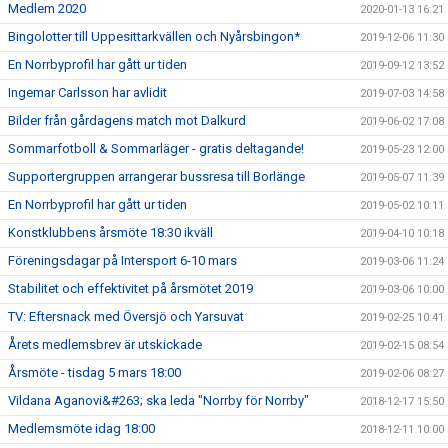
Medlem 2020
2020-01-13 16:21
Bingolotter till Uppesittarkvällen och Nyårsbingon*
2019-12-06 11:30
En Norrbyprofil har gått ur tiden
2019-09-12 13:52
Ingemar Carlsson har avlidit
2019-07-03 14:58
Bilder från gårdagens match mot Dalkurd
2019-06-02 17:08
Sommarfotboll & Sommarläger - gratis deltagande!
2019-05-23 12:00
Supportergruppen arrangerar bussresa till Borlänge
2019-05-07 11:39
En Norrbyprofil har gått ur tiden
2019-05-02 10:11
Konstklubbens årsmöte 18:30 ikväll
2019-04-10 10:18
Föreningsdagar på Intersport 6-10 mars
2019-03-06 11:24
Stabilitet och effektivitet på årsmötet 2019
2019-03-06 10:00
TV: Eftersnack med Översjö och Yarsuvat
2019-02-25 10:41
Årets medlemsbrev är utskickade
2019-02-15 08:54
Årsmöte - tisdag 5 mars 18:00
2019-02-06 08:27
Vildana Aganovi&#263; ska leda "Norrby för Norrby"
2018-12-17 15:50
Medlemsmöte idag 18:00
2018-12-11 10:00