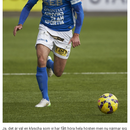
MATCHER
NÄRA NORRBY
VÄRDEGRUND
Ja, det är väl en klyscha som vi har fått höra hela hösten men nu närmar sig