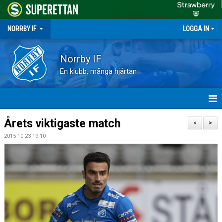
NORRBY IF
LOGGA IN
Norrby IF
En klubb, många hjärtan
HEM
Årets viktigaste match
<
>
2015-10-23 19:10
NYHETER
FÖRENINGEN
KALENDER
VÅRA LAG