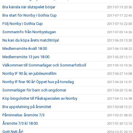
Bra känsla när slutspelet börjar
2017-07-19 20:36
Bra start för Norrby i Gothia Cup
2017-07-17 22:45
Följ Norrby i Gothia Cup
2017-07-16 22:00
Sommarinfo från Norrbystugan
2017-07-05 14:26
Nu kan du köpa årets matchtröja!
2017-06-29 13:30
Medlemsmöte ikväll 18:00
2017-06-13 08:22
Medlemsmöte 13 juni 18:00
2017-05-29 12:11
Välkommen till Sommarläger och Sommarfotboll
2017-05-10 10:26
Norrby IF 90 år, en jubileumsfilm
2017-04-27 14:08
Norrby IF firar 90 år! Öppet hus på torsdag
2017-04-24 15:31
Sommarläger för barn och ungdomar
2017-04-20 15:46
Köp bingolotter till Påskspecialen av Norrby
2017-04-12 16:38
Bra uppslutning på årsmötet
2017-03-08 15:21
Påminnelse: årsmöte 7/3
2017-02-21 08:55
Årsmöte 7/3 kl 18:00
2017-01-30 12:10
Gott Nytt År!
2016-12-31 20:15