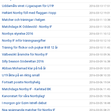
Uddamåls vinst i Ligacupen för U19!
2016-03-13 17:51
Heltänt Norrby föll med flaggan i topp
2016-03-12 19:01
Matcher och träningar i helgen
2016-03-11 13:38
Matchdags IK Oddevold - Norrby IF
2016-03-11 13:25
Norrbys styrelse 2016
2016-03-11 10:12
Norrby IF inför träningsavgifter
2016-03-10 12:10
Träning för flickor och pojkar 8 till 12 år
2016-03-10 11:45
Välbesökt årsmöte för Norrby IF
2016-03-10 09:36
Silly Season Söderettan 2016
2016-03-09 16:38
Abbas Mohamad klar på två år
2016-03-09 10:01
U19 åkte på en riktig smäll
2016-03-08 10:33
Fortsatt positiv Norrbyhelg
2016-03-06 19:04
Matchdags Norrby IF - Karlstad BK
2016-03-06 11:45
Kanonstart för våra Norrbylag!
2016-03-05 19:06
I morgon gör Gzim Istrefi debut
2016-03-05 18:48
Nya spännande matcher för Norrby IF
2016-03-05 08:21