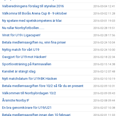
Valberedningens förslag till styrelse 2016
2016-03-04 12:41
Välkomna till Borås Arena Cup 8 - 9 oktober
2016-03-02 11:28
Ny spelare med spetskompetens är klar.
2016-03-01 19:03
Nu rullar Norrbyfotbollen.......
2016-02-28 19:51
Vinst för U19 i Ligacupen!
2016-02-28 17:56
Betala medlemsavgiften nu, vinn fina priser
2016-02-24 10:04
Nyttig match för vårt U19
2016-02-24 10:00
Oavgjort för U19 mot Häcken!
2016-02-18 22:34
Sportlovsträning på Ramnavallen
2016-02-15 14:38
Kansliet är stängt idag
2016-02-12 07:48
Nytt matchdatum för U19-BK Häcken
2016-02-10 10:19
Betala medlemsavgiften före 10/2 så får du en present
2016-02-09 10:31
Välkommen till Norrbylördagen 13/2
2016-02-09 09:43
Årsmöte Norrby IF
2016-02-08 09:44
En bra genomkörare för U19/U21
2016-02-07 10:38
Betala medlemsavgiften innan den 10 februari
2016-02-01 11:03