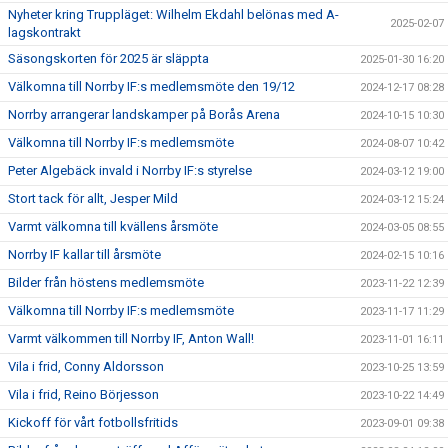
Nyheter kring Truppläget: Wilhelm Ekdahl belönas med A-
2025-02-07
lagskontrakt
Säsongskorten för 2025 är släppta
2025-01-30 16:20
Välkomna till Norrby IF:s medlemsmöte den 19/12
2024-12-17 08:28
Norrby arrangerar landskamper på Borås Arena
2024-10-15 10:30
Välkomna till Norrby IF:s medlemsmöte
2024-08-07 10:42
Peter Algebäck invald i Norrby IF:s styrelse
2024-03-12 19:00
Stort tack för allt, Jesper Mild
2024-03-12 15:24
Varmt välkomna till kvällens årsmöte
2024-03-05 08:55
Norrby IF kallar till årsmöte
2024-02-15 10:16
Bilder från höstens medlemsmöte
2023-11-22 12:39
Välkomna till Norrby IF:s medlemsmöte
2023-11-17 11:29
Varmt välkommen till Norrby IF, Anton Wall!
2023-11-01 16:11
Vila i frid, Conny Aldorsson
2023-10-25 13:59
Vila i frid, Reino Börjesson
2023-10-22 14:49
Kickoff för vårt fotbollsfritids
2023-09-01 09:38