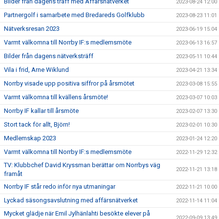
Bilder från dagens träff med Affärsnätverket
2023-08-24 12:00
Partnergolf i samarbete med Bredareds Golfklubb
2023-08-23 11:01
Nätverksresan 2023
2023-06-19 15:04
Varmt välkomna till Norrby IF:s medlemsmöte
2023-06-13 16:57
Bilder från dagens nätverksträff
2023-05-11 10:44
Vila i frid, Arne Wiklund
2023-04-21 13:34
Norrby visade upp positiva siffror på årsmötet
2023-03-08 15:55
Varmt välkomna till kvällens årsmöte!
2023-03-07 10:03
Norrby IF kallar till årsmöte
2023-02-07 13:30
Stort tack för allt, Björn!
2023-02-01 10:30
Medlemskap 2023
2023-01-24 12:20
Varmt välkomna till Norrby IF:s medlemsmöte
2022-11-29 12:32
TV: Klubbchef David Kryssman berättar om Norrbys väg
2022-11-21 13:18
framåt
Norrby IF står redo inför nya utmaningar
2022-11-21 10:00
Lyckad säsongsavslutning med affärsnätverket
2022-11-14 11:04
Mycket glädje när Emil Jylhänlahti besökte elever på
2022-09-09 13:49