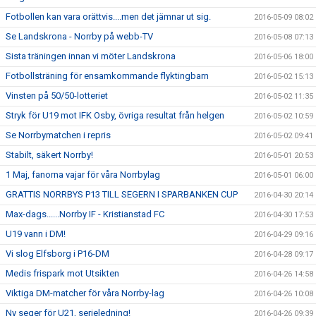
Fotbollen kan vara orättvis....men det jämnar ut sig.
2016-05-09 08:02
Se Landskrona - Norrby på webb-TV
2016-05-08 07:13
Sista träningen innan vi möter Landskrona
2016-05-06 18:00
Fotbollsträning för ensamkommande flyktingbarn
2016-05-02 15:13
Vinsten på 50/50-lotteriet
2016-05-02 11:35
Stryk för U19 mot IFK Osby, övriga resultat från helgen
2016-05-02 10:59
Se Norrbymatchen i repris
2016-05-02 09:41
Stabilt, säkert Norrby!
2016-05-01 20:53
1 Maj, fanorna vajar för våra Norrbylag
2016-05-01 06:00
GRATTIS NORRBYS P13 TILL SEGERN I SPARBANKEN CUP
2016-04-30 20:14
Max-dags......Norrby IF - Kristianstad FC
2016-04-30 17:53
U19 vann i DM!
2016-04-29 09:16
Vi slog Elfsborg i P16-DM
2016-04-28 09:17
Medis frispark mot Utsikten
2016-04-26 14:58
Viktiga DM-matcher för våra Norrby-lag
2016-04-26 10:08
Ny seger för U21, serieledning!
2016-04-26 09:39