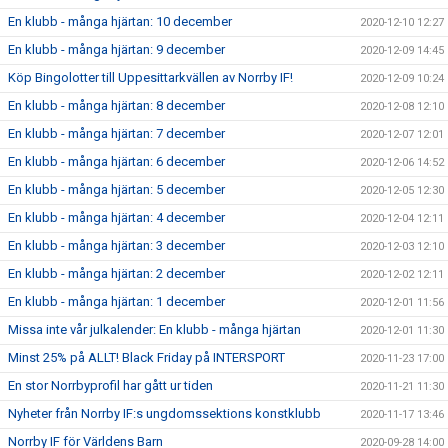
En klubb - många hjärtan: 10 december
2020-12-10 12:27
En klubb - många hjärtan: 9 december
2020-12-09 14:45
Köp Bingolotter till Uppesittarkvällen av Norrby IF!
2020-12-09 10:24
En klubb - många hjärtan: 8 december
2020-12-08 12:10
En klubb - många hjärtan: 7 december
2020-12-07 12:01
En klubb - många hjärtan: 6 december
2020-12-06 14:52
En klubb - många hjärtan: 5 december
2020-12-05 12:30
En klubb - många hjärtan: 4 december
2020-12-04 12:11
En klubb - många hjärtan: 3 december
2020-12-03 12:10
En klubb - många hjärtan: 2 december
2020-12-02 12:11
En klubb - många hjärtan: 1 december
2020-12-01 11:56
Missa inte vår julkalender: En klubb - många hjärtan
2020-12-01 11:30
Minst 25% på ALLT! Black Friday på INTERSPORT
2020-11-23 17:00
En stor Norrbyprofil har gått ur tiden
2020-11-21 11:30
Nyheter från Norrby IF:s ungdomssektions konstklubb
2020-11-17 13:46
Norrby IF för Världens Barn
2020-09-28 14:00