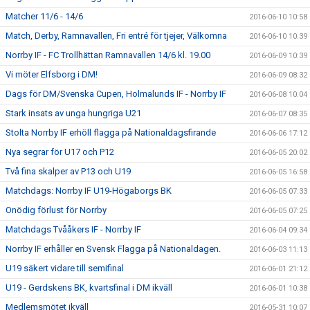
Matcher 11/6 - 14/6
2016-06-10 10:58
Match, Derby, Ramnavallen, Fri entré för tjejer, Välkomna
2016-06-10 10:39
Norrby IF - FC Trollhättan Ramnavallen 14/6 kl. 19.00
2016-06-09 10:39
Vi möter Elfsborg i DM!
2016-06-09 08:32
Dags för DM/Svenska Cupen, Holmalunds IF - Norrby IF
2016-06-08 10:04
Stark insats av unga hungriga U21
2016-06-07 08:35
Stolta Norrby IF erhöll flagga på Nationaldagsfirande
2016-06-06 17:12
Nya segrar för U17 och P12
2016-06-05 20:02
Två fina skalper av P13 och U19
2016-06-05 16:58
Matchdags: Norrby IF U19-Högaborgs BK
2016-06-05 07:33
Onödig förlust för Norrby
2016-06-05 07:25
Matchdags Tvååkers IF - Norrby IF
2016-06-04 09:34
Norrby IF erhåller en Svensk Flagga på Nationaldagen.
2016-06-03 11:13
U19 säkert vidare till semifinal
2016-06-01 21:12
U19 - Gerdskens BK, kvartsfinal i DM ikväll
2016-06-01 10:38
Medlemsmötet ikväll
2016-05-31 10:07