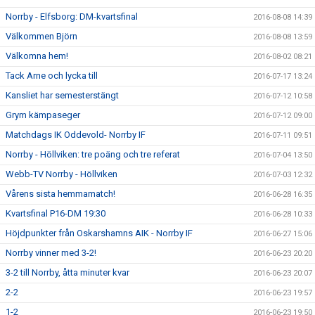
Norrby - Elfsborg: DM-kvartsfinal
2016-08-08 14:39
Välkommen Björn
2016-08-08 13:59
Välkomna hem!
2016-08-02 08:21
Tack Arne och lycka till
2016-07-17 13:24
Kansliet har semesterstängt
2016-07-12 10:58
Grym kämpaseger
2016-07-12 09:00
Matchdags IK Oddevold- Norrby IF
2016-07-11 09:51
Norrby - Höllviken: tre poäng och tre referat
2016-07-04 13:50
Webb-TV Norrby - Höllviken
2016-07-03 12:32
Vårens sista hemmamatch!
2016-06-28 16:35
Kvartsfinal P16-DM 19:30
2016-06-28 10:33
Höjdpunkter från Oskarshamns AIK - Norrby IF
2016-06-27 15:06
Norrby vinner med 3-2!
2016-06-23 20:20
3-2 till Norrby, åtta minuter kvar
2016-06-23 20:07
2-2
2016-06-23 19:57
1-2
2016-06-23 19:50