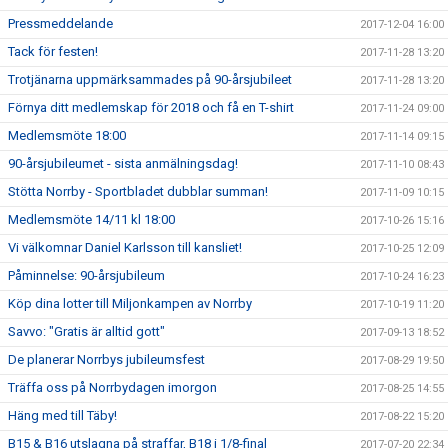
Pressmeddelande
2017-12-04 16:00
Tack för festen!
2017-11-28 13:20
Trotjänarna uppmärksammades på 90-årsjubileet
2017-11-28 13:20
Förnya ditt medlemskap för 2018 och få en T-shirt
2017-11-24 09:00
Medlemsmöte 18:00
2017-11-14 09:15
90-årsjubileumet - sista anmälningsdag!
2017-11-10 08:43
Stötta Norrby - Sportbladet dubblar summan!
2017-11-09 10:15
Medlemsmöte 14/11 kl 18:00
2017-10-26 15:16
Vi välkomnar Daniel Karlsson till kansliet!
2017-10-25 12:09
Påminnelse: 90-årsjubileum
2017-10-24 16:23
Köp dina lotter till Miljonkampen av Norrby
2017-10-19 11:20
Savvo: "Gratis är alltid gott"
2017-09-13 18:52
De planerar Norrbys jubileumsfest
2017-08-29 19:50
Träffa oss på Norrbydagen imorgon
2017-08-25 14:55
Häng med till Täby!
2017-08-22 15:20
B15 & B16 utslagna på straffar, B18 i 1/8-final
2017-07-20 22:34