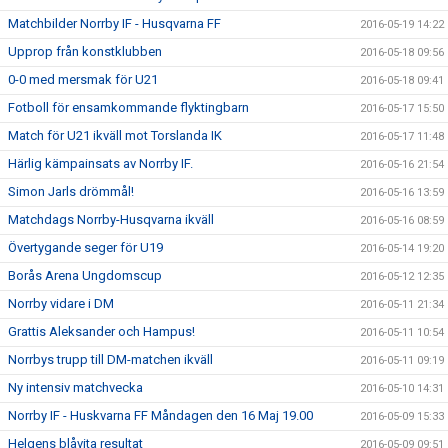
Matchbilder Norrby IF - Husqvarna FF
2016-05-19 14:22
Upprop från konstklubben
2016-05-18 09:56
0-0 med mersmak för U21
2016-05-18 09:41
Fotboll för ensamkommande flyktingbarn
2016-05-17 15:50
Match för U21 ikväll mot Torslanda IK
2016-05-17 11:48
Härlig kämpainsats av Norrby IF.
2016-05-16 21:54
Simon Jarls drömmål!
2016-05-16 13:59
Matchdags Norrby-Husqvarna ikväll
2016-05-16 08:59
Övertygande seger för U19
2016-05-14 19:20
Borås Arena Ungdomscup
2016-05-12 12:35
Norrby vidare i DM
2016-05-11 21:34
Grattis Aleksander och Hampus!
2016-05-11 10:54
Norrbys trupp till DM-matchen ikväll
2016-05-11 09:19
Ny intensiv matchvecka
2016-05-10 14:31
Norrby IF - Huskvarna FF Måndagen den 16 Maj 19.00
2016-05-09 15:33
Helgens blåvita resultat
2016-05-09 09:51